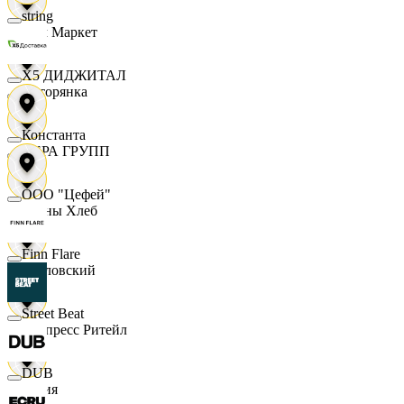
string
Хом Маркет
X5 ДИДЖИТАЛ
Хуторянка
Константа
ЦЕРА ГРУПП
ООО "Цефей"
Челны Хлеб
Finn Flare
Чкаловский
Street Beat
Экспресс Ритейл
DUB
Юлия