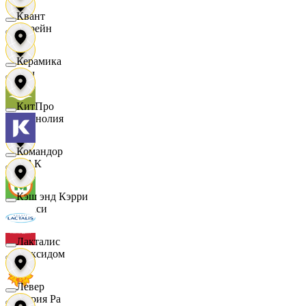
Квант
Лорейн
Керамика
Луч
КитПро
Магнолия
Командор
МАК
Кэш энд Кэрри
Макси
Лакталис
Максидом
Левер
Мария Ра