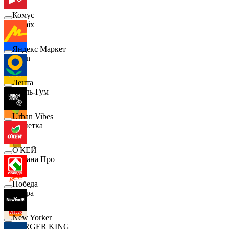
Комус
Demix
Яндекс Маркет
Ozon
Лента
Бубль-Гум
Urban Vibes
Монетка
О'КЕЙ
Лемана Про
Победа
7 утра
New Yorker
BURGER KING