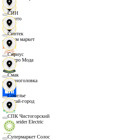
СИН
Фрито
Синтек
Хоум маркет
Сириус
Цетро Мода
Смак
Черноголовка
Сомелье
Читай-город
СПК Чистогорский
Schneider Electric
Супермаркет Солос