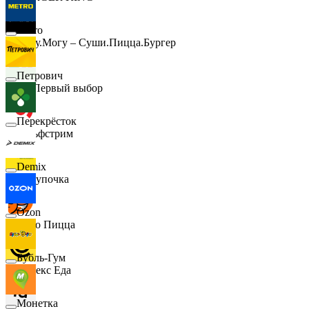
Metro
Хочу.Могу – Суши.Пицца.Бургер
Петрович
B1 Первый выбор
Перекрёсток
Гольфстрим
Demix
Покупочка
Ozon
Додо Пицца
Бубль-Гум
Яндекс Еда
Монетка