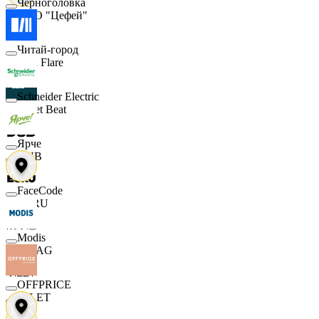
Черноголовка
ООО "Цефей"
Читай-город
Finn Flare
Schneider Electric
Street Beat
Ярче
DUB
FaceCode
ECRU
Modis
MAAG
OFFPRICE
VILET