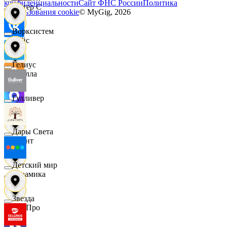
конфиденциальности
Сайт ФНС России
Политика
Интер С
использования cookie
© MyGig,
2026
Ворксистем
Вайс
Гелиус
Ителла
Гулливер
kari
Дары Света
Квант
Детский мир
Керамика
Звезда
КитПро