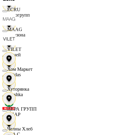
ECRU
Яркогрупп
MAAG
4 Сезона
VILET
7 дней
Хом Маркет
Adidas
Хуторянка
Bershka
ЦЕРА ГРУПП
СПАР
Челны Хлеб
M A C