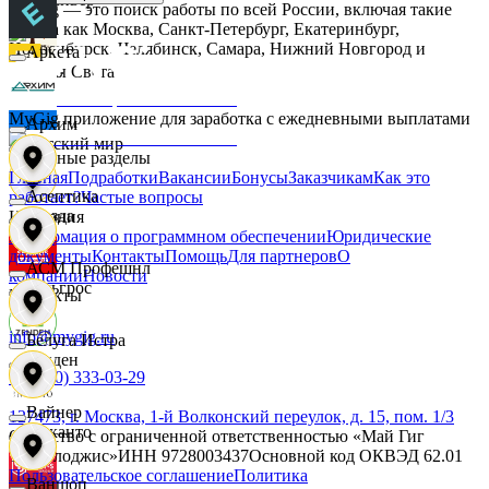
MyGig — это поиск работы по всей России, включая такие
города как Москва, Санкт-Петербург, Екатеринбург,
Новосибирск, Челябинск, Самара, Нижний Новгород и
Аркета
другие.
Дары Света
MyGig приложение для заработка с ежедневными выплатами
Архим
Детский мир
Основные разделы
Главная
Подработки
Вакансии
Бонусы
Заказчикам
Как это
Асептика
работает?
Частые вопросы
Звезда
Компания
Информация о программном обеспечении
Юридические
документы
Контакты
Помощь
Для партнеров
О
АСМ Профешнл
компании
Новости
Зельгрос
Контакты
info@mygig.ru
Белуга Истра
Зенден
+8 (800) 333-03-29
Вайнер
127473, г. Москва, 1-й Волконский переулок, д. 15, пом. 1/3
Инканто
Общество с ограниченной ответственностью «Май Гиг
Технолоджис»
ИНН
9728003437
Основной код ОКВЭД
62.01
Пользовательское соглашение
Политика
Ваншоп