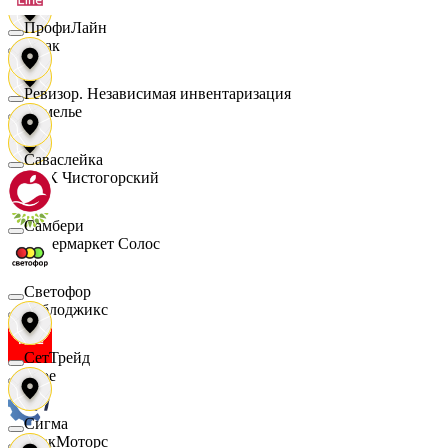
ПрофиЛайн
Смак
Ревизор. Независимая инвентаризация
Сомелье
Саваслейка
СПК Чистогорский
Самбери
Супермаркет Солос
Светофор
Таблоджикс
СетТрейд
Твое
Сигма
ТракМоторс