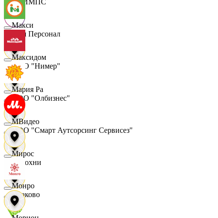
ОЛИМПС
Макси
Ваш Персонал
Максидом
ООО "Нимер"
Мария Ра
ООО "Олбизнес"
МВидео
ООО "Смарт Аутсорсинг Сервисез"
Мирос
Отдохни
Монро
Очаково
Морион