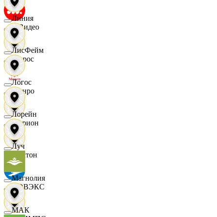
Линия
МВидео
ЛисФейм
Мирос
Логос
Монро
Лорейн
Морион
Луч
Мултон
Магнолия
НОВЭКС
МАК