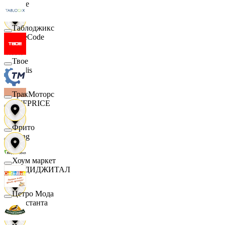
Ярче
Таблоджикс
FaceCode
Твое
Modis
ТракМоторс
OFFPRICE
Фрито
string
Хоум маркет
X5 ДИДЖИТАЛ
Цетро Мода
Константа