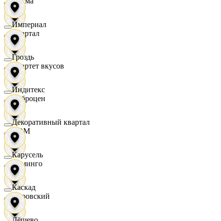
Дисма
Империал
Квартал
Гроздь
Квартет вкусов
Индитекс
Доброцен
Декоративный квартал
ДОМ
Карусель
Доминго
Каскад
Кировский
Дёшево