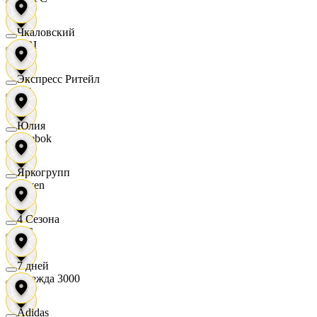
Чкаловский
OBI
Экспресс Ритейл
RE
Юлия
Reebok
Яркогрупп
Seven
4 Сезона
XC
7 дней
Одежда 3000
Adidas