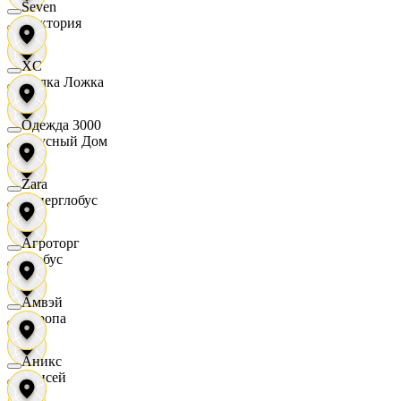
Seven
Виктория
XC
Вилка Ложка
Одежда 3000
Вкусный Дом
Zara
Гиперглобус
Агроторг
Глобус
Амвэй
Европа
Аникс
Елисей