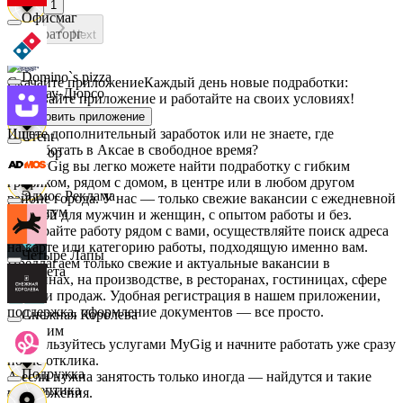
1
Офисмаг
Мираторг
Next
Domino`s pizza
Скачайте приложение
Каждый день новые подработки:
Абрау-Дюрсо
скачивайте приложение и работайте на своих условиях!
Установить приложение
Ищете дополнительный заработок или не знаете, где
Urent
подработать в Аксае в свободное время?
Авиор
На MyGig вы легко можете найти подработку с гибким
графиком, рядом с домом, в центре или в любом другом
Эдмос Реклама
районе города. У нас — только свежие вакансии с ежедневной
Альтум
оплатой для мужчин и женщин, с опытом работы и без.
Выбирайте работу рядом с вами, осуществляйте поиск адреса
на карте или категорию работы, подходящую именно вам.
Четыре Лапы
Предлагаем только свежие и актуальные вакансии в
Аркета
магазинах, на производстве, в ресторанах, гостиницах, сфере
услуг и продаж. Удобная регистрация в нашем приложении,
поддержка, оформление документов — все просто.
Снежная Королева
Архим
Воспользуйтесь услугами MyGig и начните работать уже сразу
после отклика.
Подружка
А если нужна занятость только иногда — найдутся и такие
Асептика
предложения.