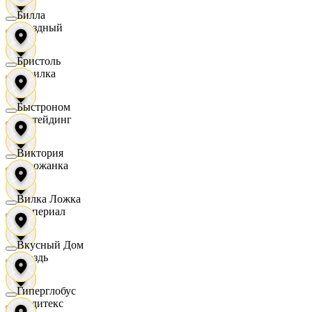
Билла
Звездный
Бристоль
Горилка
Быстроном
Ижтейдинг
Виктория
Горожанка
Вилка Ложка
Империал
Вкусный Дом
Гроздь
Гиперглобус
Индитекс