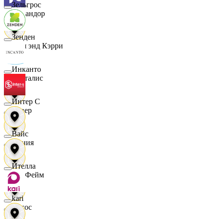
Зельгрос
Командор
Зенден
Кэш энд Кэрри
Инканто
Лакталис
Интер С
Левер
Вайс
Линия
Ителла
ЛисФейм
kari
Логос