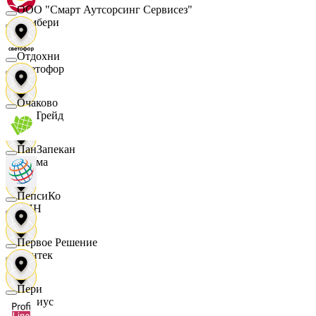
ООО "Смарт Аутсорсинг Сервисез"
Самбери
Отдохни
Светофор
Очаково
СетТрейд
ПанЗапекан
Сигма
ПепсиКо
СИН
Первое Решение
Синтек
Пери
Сириус