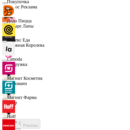
Покупочка
Эдмос Реклама
Додо Пицца
Четыре Лапы
Яндекс Еда
Снежная Королева
Lamoda
Подружка
Магнит Косметик
Стокманн
Магнит Фарма
Cпар
Hoff
demo
Previous