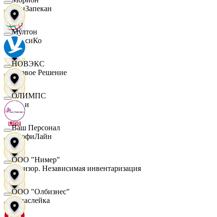
ПанЗапекан
Мултон
ПепсиКо
НОВЭКС
Первое Решение
ОЛИМПС
Пери
Ваш Персонал
ПрофиЛайн
ООО "Нимер"
Ревизор. Независимая инвентаризация
ООО "Олбизнес"
Саваслейка