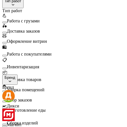
Тип работ
Тип работ
💪
Работа с грузами
🛵
Доставка заказов
🧸
Оформление витрин
🛍️
Работа с покупателями
📋
Инвентаризация
📦
Бренд
Упаковка товаров
🧹
Бренд
Уборка помещений
🛒
Сбор заказов
🍳
Дикси
Приготовление еды
🛠️
Сборка изделий
Магнит