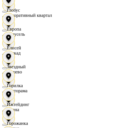
Глобус
Декоративный квартал
Европа
Карусель
Елисей
Каскад
Звездный
Дёшево
Горилка
Касторама
Ижтейдинг
Диана
Горожанка