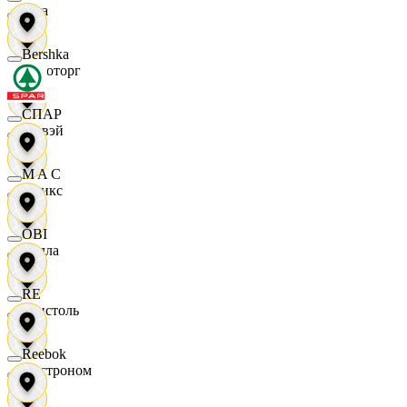
Zara
Bershka
Агроторг
СПАР
Амвэй
M A C
Аникс
OBI
Билла
RE
Бристоль
Reebok
Быстроном