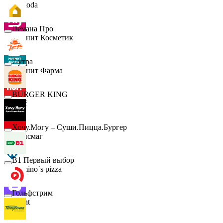
Lamoda
Лемана Про
Магнит Косметик
7 утра
Магнит Фарма
BURGER KING
Hoff
Хочу.Могу – Суши.Пицца.Бургер
Офисмаг
B1 Первый выбор
Domino`s pizza
Гольфстрим
Urent