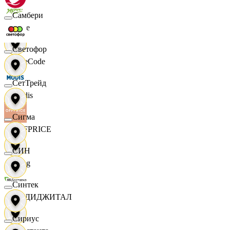
Самбери
Ярче
Светофор
FaceCode
СетТрейд
Modis
Сигма
OFFPRICE
СИН
string
Синтек
X5 ДИДЖИТАЛ
Сириус