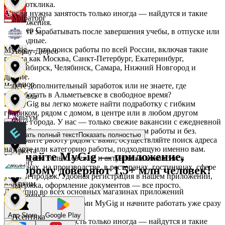
после отклика.
А если нужна занятость только иногда — найдутся и такие
Мираторг
предложения.
Интер С
Начните зарабатывать после завершения учебы, в отпуске или
в выходные.
MyGig — это поиск работы по всей России, включая такие
Абрау-Дюрсо
города как Москва, Санкт-Петербург, Екатеринбург,
Вайс
Новосибирск, Челябинск, Самара, Нижний Новгород и
другие.
Авиор
Ищете дополнительный заработок или не знаете, где
подработать в Альметьевске в свободное время?
Ителла
На MyGig вы легко можете найти подработку с гибким
графиком, рядом с домом, в центре или в любом другом
Альтум
районе города. У нас — только свежие вакансии с ежедневной
kari
оплатой для мужчин и женщин, с опытом работы и без.
Показать полный текст
Показать полностью
Выбирайте работу рядом с вами, осуществляйте поиск адреса
на карте или категорию работы, подходящую именно вам.
Аркета
Скачайте MyGig — приложение,
Предлагаем только свежие и актуальные вакансии в
Квант
магазинах, на производстве, в ресторанах, гостиницах, сфере
которому доверяют 1,5+ млн человек!
услуг и продаж. Удобная регистрация в нашем приложении,
Архим
поддержка, оформление документов — все просто.
Доступно во всех основных магазинах приложений
Керамика
Воспользуйтесь услугами MyGig и начните работать уже сразу
после отклика.
App Store
Google Play
Асептика
А если нужна занятость только иногда — найдутся и такие