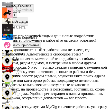
Эдмос Реклама
Previous
Гулливер
1
Четыре Лапы
Next
Дары Света
Скачайте приложение
Каждый день новые подработки:
Снежная Королева
скачивайте приложение и работайте на своих условиях!
Детский мир
Установить приложение
Ищете дополнительный заработок или не знаете, где
Подружка
подработать в Альметьевске в свободное время?
На MyGig вы легко можете найти подработку с гибким
Звезда
графиком, рядом с домом, в центре или в любом другом
районе города. У нас — только свежие вакансии с ежедневной
Стокманн
оплатой для мужчин и женщин, с опытом работы и без.
Зельгрос
Выбирайте работу рядом с вами, осуществляйте поиск адреса
на карте или категорию работы, подходящую именно вам.
Предлагаем только свежие и актуальные вакансии в
Cпар
магазинах, на производстве, в ресторанах, гостиницах, сфере
Зенден
услуг и продаж. Удобная регистрация в нашем приложении,
поддержка, оформление документов — все просто.
demo
Воспользуйтесь услугами MyGig и начните работать уже сразу
Инканто