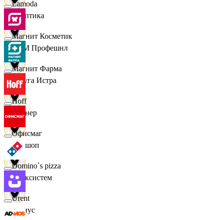
Lamoda
Асептика
Магнит Косметик
АСМ Профешнл
Магнит Фарма
Белуга Истра
Hoff
Вайнер
Офисмаг
Ваншоп
Domino`s pizza
Ворксистем
Urent
Гелиус