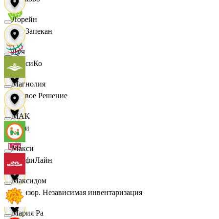
Лорейн
ПанЗапекан
Луч
ПепсиКо
Магнолия
Первое Решение
МАК
Пери
Макси
ПрофиЛайн
Максидом
Ревизор. Независимая инвентаризация
Мария Ра