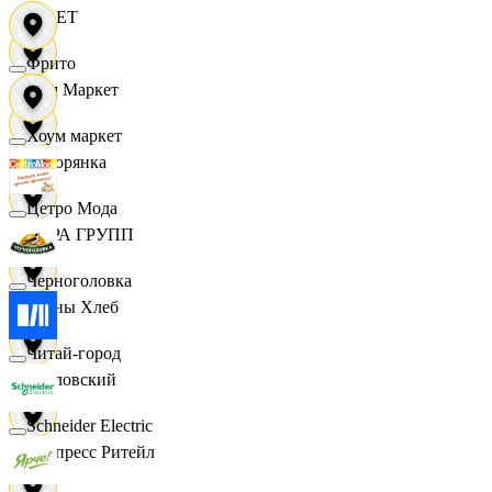
VILET
Фрито
Хом Маркет
Хоум маркет
Хуторянка
Цетро Мода
ЦЕРА ГРУПП
Черноголовка
Челны Хлеб
Читай-город
Чкаловский
Schneider Electric
Экспресс Ритейл