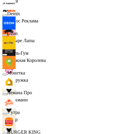
Urent
Demix
Эдмос Реклама
Ozon
Четыре Лапы
Бубль-Гум
Снежная Королева
Монетка
Подружка
Лемана Про
Стокманн
7 утра
Cпар
BURGER KING