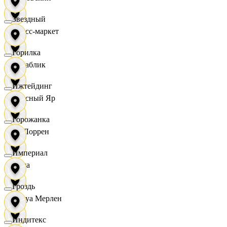
Звездный
Класс-маркет
Горилка
Кораблик
Ижтейдинг
Красный Яр
Горожанка
Ла Лоррен
Империал
Лама
Гроздь
Леруа Мерлен
Индитекс