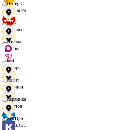
Интер С
Мария Ра
Вайс
МВидео
Ителла
Мирос
kari
Монро
Квант
Морион
Керамика
Мултон
КитПро
НОВЭКС