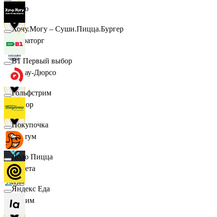
demo
Хочу.Могу – Суши.Пицца.Бургер
Мираторг
B1 Первый выбор
Абрау-Дюрсо
Гольфстрим
Авиор
Покупочка
Альтум
Додо Пицца
Аркета
Яндекс Еда
Архим