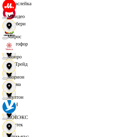
Саваслейка
МВидео
Самбери
Мирос
Светофор
Монро
СетТрейд
Морион
Сигма
Мултон
СИН
НОВЭКС
Синтек