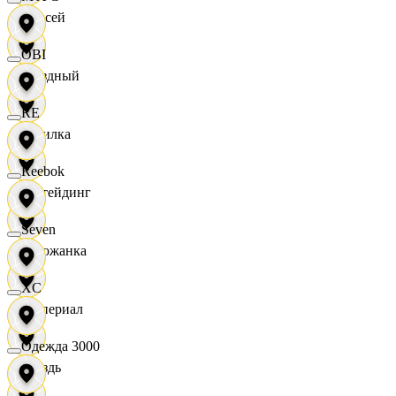
Елисей
OBI
Звездный
RE
Горилка
Reebok
Ижтейдинг
Seven
Горожанка
XC
Империал
Одежда 3000
Гроздь