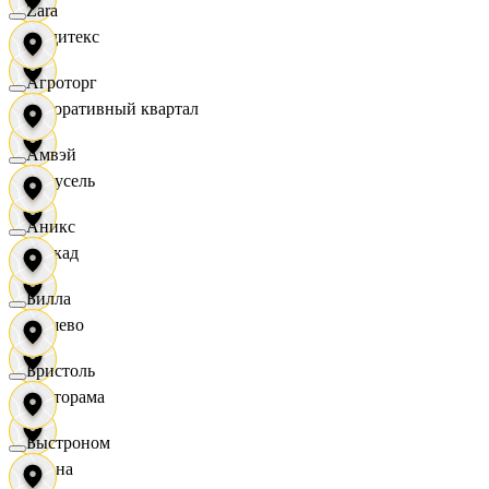
Zara
Индитекс
Агроторг
Декоративный квартал
Амвэй
Карусель
Аникс
Каскад
Билла
Дёшево
Бристоль
Касторама
Быстроном
Диана