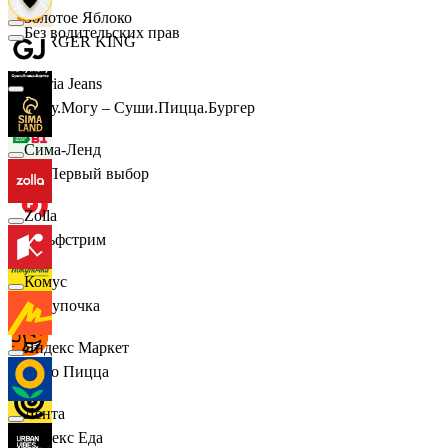
Золотое Яблоко
Без водительских прав
BURGER KING
Gloria Jeans
Хочу.Могу – Суши.Пицца.Бургер
Сима-Ленд
B1 Первый выбор
Zolla
Гольфстрим
Комус
Покупочка
Яндекс Маркет
Додо Пицца
Лента
Яндекс Еда