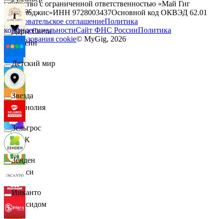
Общество с ограниченной ответственностью «Май Гиг
Логос
Технолоджис»
ИНН
9728003437
Основной код ОКВЭД
62.01
Пользовательское соглашение
Политика
конфиденциальности
Сайт ФНС России
Политика
Дары Света
использования cookie
© MyGig,
2026
Лорейн
Детский мир
Луч
Звезда
Магнолия
Зельгрос
МАК
Зенден
Макси
Инканто
Максидом