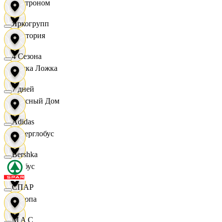
Быстроном
Яркогрупп
Виктория
4 Сезона
Вилка Ложка
7 дней
Вкусный Дом
Adidas
Гиперглобус
Bershka
Глобус
СПАР
Европа
M A C