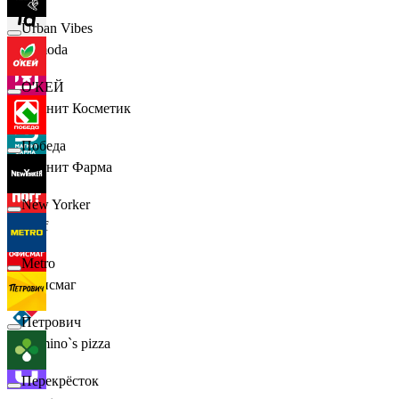
Urban Vibes
Lamoda
О'КЕЙ
Магнит Косметик
Победа
Магнит Фарма
New Yorker
Hoff
Metro
Офисмаг
Петрович
Domino`s pizza
Перекрёсток