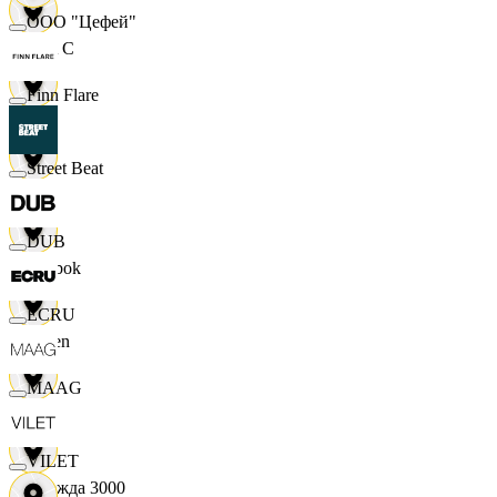
ООО "Цефей"
M A C
Finn Flare
OBI
Street Beat
RE
DUB
Reebok
ECRU
Seven
MAAG
XC
VILET
Одежда 3000