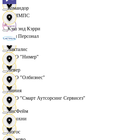
Командор
ОЛИМПС
Кэш энд Кэрри
Ваш Персонал
Лакталис
ООО "Нимер"
Левер
ООО "Олбизнес"
Линия
ООО "Смарт Аутсорсинг Сервисез"
ЛисФейм
Отдохни
Логос
Очаково