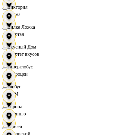
Виктория
Дисма
Вилка Ложка
Квартал
Вкусный Дом
Квартет вкусов
Гиперглобус
Доброцен
Глобус
ДОМ
Европа
Доминго
Елисей
Кировский