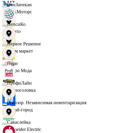
ПанЗапекан
ТракМоторс
ПепсиКо
Фрито
Первое Решение
Хоум маркет
Пери
Цетро Мода
ПрофиЛайн
Черноголовка
Ревизор. Независимая инвентаризация
Читай-город
Саваслейка
Schneider Electric