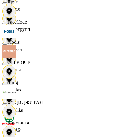
Ярче
Юлия
FaceCode
Яркогрупп
Modis
4 Сезона
OFFPRICE
7 дней
string
Adidas
X5 ДИДЖИТАЛ
Bershka
Константа
СПАР