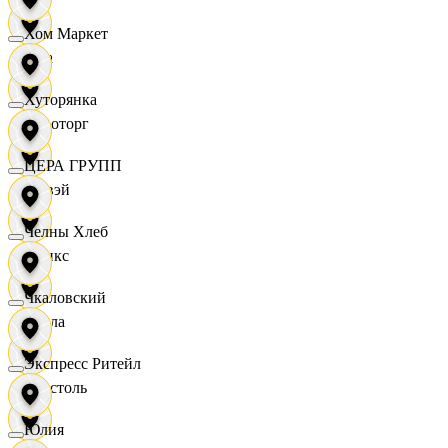
Хом Маркет
Zara
Хуторянка
Агроторг
ЦЕРА ГРУПП
Амвэй
Челны Хлеб
Аникс
Чкаловский
Билла
Экспресс Ритейл
Бристоль
Юлия