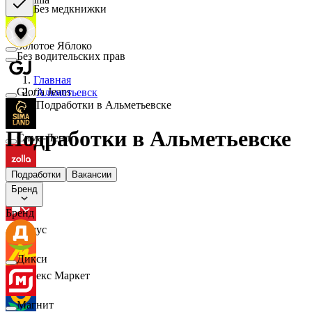
Без медкнижки
Золотое Яблоко
Без водительских прав
Главная
Gloria Jeans
/
Альметьевск
/
Подработки в Альметьевске
Подработки в Альметьевске
Сима-Ленд
Подработки
Вакансии
Zolla
Бренд
Бренд
Комус
Дикси
Яндекс Маркет
Магнит