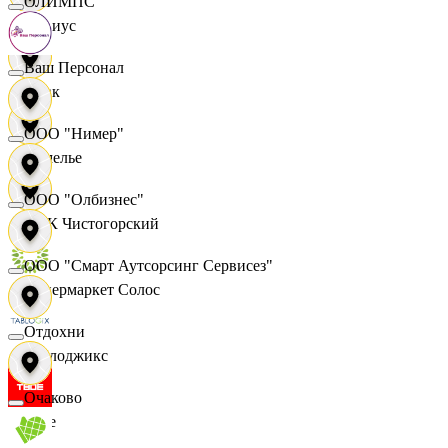
ОЛИМПС
Сириус
Ваш Персонал
Смак
ООО "Нимер"
Сомелье
ООО "Олбизнес"
СПК Чистогорский
ООО "Смарт Аутсорсинг Сервисез"
Супермаркет Солос
Отдохни
Таблоджикс
Очаково
Твое