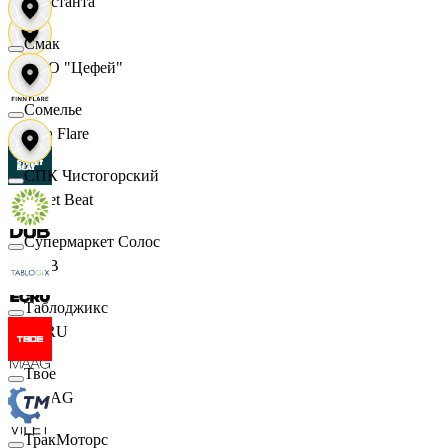
Константа
Смак
ООО "Цефей"
Сомелье
Finn Flare
СПК Чистогорский
Street Beat
Супермаркет Солос
DUB
Таблоджикс
ECRU
Твое
MAAG
ТракМоторс