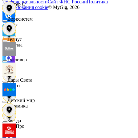
конфиденциальности
Сайт ФНС России
Политика
Интер С
использования cookie
© MyGig,
2026
Ворксистем
Вайс
Гелиус
Ителла
Гулливер
kari
Дары Света
Квант
Детский мир
Керамика
Звезда
КитПро