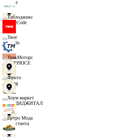
Ярче
Таблоджикс
FaceCode
Твое
Modis
ТракМоторс
OFFPRICE
Фрито
string
Хоум маркет
X5 ДИДЖИТАЛ
Цетро Мода
Константа