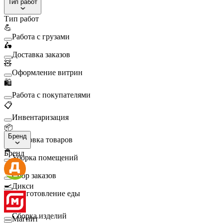
Тип работ
Тип работ
💪
Работа с грузами
🛵
Доставка заказов
🧸
Оформление витрин
🛍️
Работа с покупателями
📋
Инвентаризация
📦
Бренд
Упаковка товаров
🧹
Бренд
Уборка помещений
🛒
Сбор заказов
🍳
Дикси
Приготовление еды
🛠️
Сборка изделий
Магнит