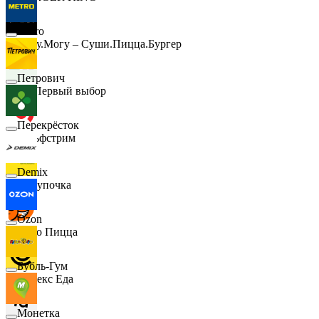
Metro
Хочу.Могу – Суши.Пицца.Бургер
Петрович
B1 Первый выбор
Перекрёсток
Гольфстрим
Demix
Покупочка
Ozon
Додо Пицца
Бубль-Гум
Яндекс Еда
Монетка