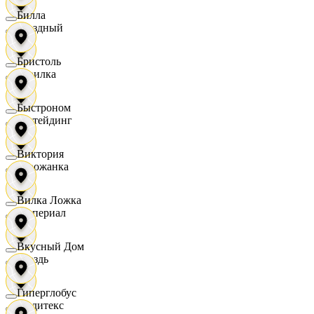
Билла
Звездный
Бристоль
Горилка
Быстроном
Ижтейдинг
Виктория
Горожанка
Вилка Ложка
Империал
Вкусный Дом
Гроздь
Гиперглобус
Индитекс