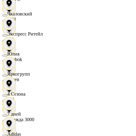
Чкаловский
OBI
Экспресс Ритейл
RE
Юлия
Reebok
Яркогрупп
Seven
4 Сезона
XC
7 дней
Одежда 3000
Adidas