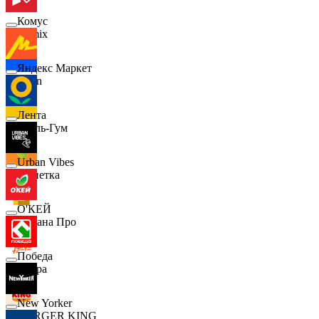
Комус
Demix
Яндекс Маркет
Ozon
Лента
Бубль-Гум
Urban Vibes
Монетка
О'КЕЙ
Лемана Про
Победа
7 утра
New Yorker
BURGER KING