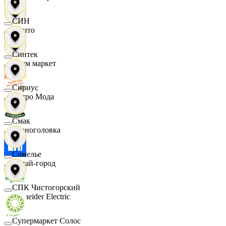
СИН
Фрито
Синтек
Хоум маркет
Сириус
Цетро Мода
Смак
Черноголовка
Сомелье
Читай-город
СПК Чистогорский
Schneider Electric
Супермаркет Солос