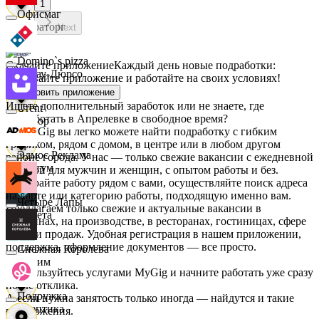
1
Офисмаг
Мираторг
Next
Domino`s pizza
Скачайте приложение
Каждый день новые подработки:
Абрау-Дюрсо
скачивайте приложение и работайте на своих условиях!
Установить приложение
Ищете дополнительный заработок или не знаете, где
Urent
подработать в Апрелевке в свободное время?
Авиор
На MyGig вы легко можете найти подработку с гибким
графиком, рядом с домом, в центре или в любом другом
Эдмос Реклама
районе города. У нас — только свежие вакансии с ежедневной
Альтум
оплатой для мужчин и женщин, с опытом работы и без.
Выбирайте работу рядом с вами, осуществляйте поиск адреса
на карте или категорию работы, подходящую именно вам.
Четыре Лапы
Предлагаем только свежие и актуальные вакансии в
Аркета
магазинах, на производстве, в ресторанах, гостиницах, сфере
услуг и продаж. Удобная регистрация в нашем приложении,
поддержка, оформление документов — все просто.
Снежная Королева
Архим
Воспользуйтесь услугами MyGig и начните работать уже сразу
после отклика.
Подружка
А если нужна занятость только иногда — найдутся и такие
Асептика
предложения.