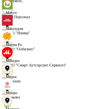
ОЛИМПС
Макси
Ваш Персонал
Максидом
ООО "Нимер"
Мария Ра
ООО "Олбизнес"
МВидео
ООО "Смарт Аутсорсинг Сервисез"
Мирос
Отдохни
Монро
Очаково
Морион