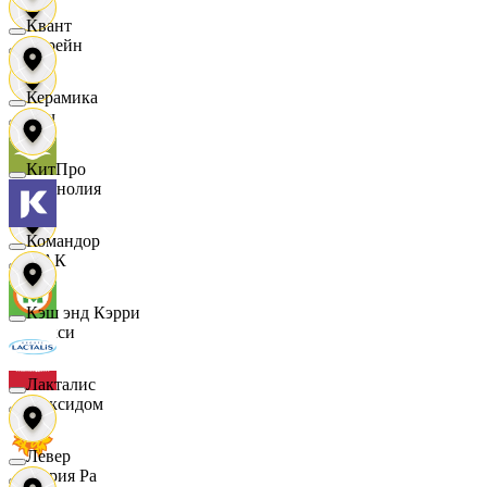
Квант
Лорейн
Керамика
Луч
КитПро
Магнолия
Командор
МАК
Кэш энд Кэрри
Макси
Лакталис
Максидом
Левер
Мария Ра