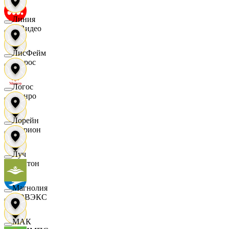
Линия
МВидео
ЛисФейм
Мирос
Логос
Монро
Лорейн
Морион
Луч
Мултон
Магнолия
НОВЭКС
МАК