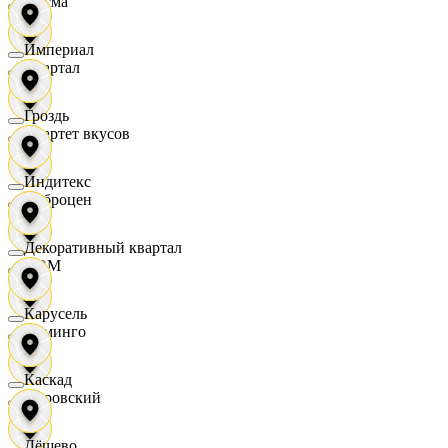
Дисма
Империал
Квартал
Гроздь
Квартет вкусов
Индитекс
Доброцен
Декоративный квартал
ДОМ
Карусель
Доминго
Каскад
Кировский
Дёшево