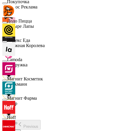
Покупочка
Эдмос Реклама
Додо Пицца
Четыре Лапы
Яндекс Еда
Снежная Королева
Lamoda
Подружка
Магнит Косметик
Стокманн
Магнит Фарма
Cпар
Hoff
demo
Previous