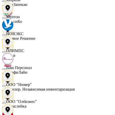
ПанЗапекан
Мултон
ПепсиКо
НОВЭКС
Первое Решение
ОЛИМПС
Пери
Ваш Персонал
ПрофиЛайн
ООО "Нимер"
Ревизор. Независимая инвентаризация
ООО "Олбизнес"
Саваслейка