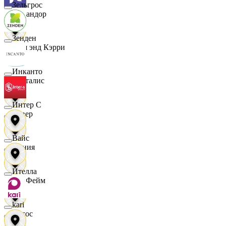
Зельгрос
Командор
Зенден
Кэш энд Кэрри
Инканто
Лакталис
Интер С
Левер
Вайс
Линия
Ителла
ЛисФейм
kari
Логос