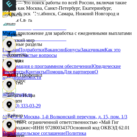
MyGig — это поиск работы по всей России, включая такие
города как Москва, Санкт-Петербург, Екатеринбург,
Новосибирск, Челябинск, Самара, Нижний Новгород и
Аркета
другие.
Дары Света
MyGig приложение для заработка с ежедневными выплатами
Архим
Детский мир
Основные разделы
Главная
Подработки
Вакансии
Бонусы
Заказчикам
Как это
Асептика
работает?
Частые вопросы
Звезда
Компания
Информация о программном обеспечении
Юридические
документы
Контакты
Помощь
Для партнеров
О
АСМ Профешнл
компании
Новости
Зельгрос
Контакты
info@mygig.ru
Белуга Истра
Зенден
+8 (800) 333-03-29
Вайнер
127473, г. Москва, 1-й Волконский переулок, д. 15, пом. 1/3
Инканто
Общество с ограниченной ответственностью «Май Гиг
Технолоджис»
ИНН
9728003437
Основной код ОКВЭД
62.01
Пользовательское соглашение
Политика
Ваншоп