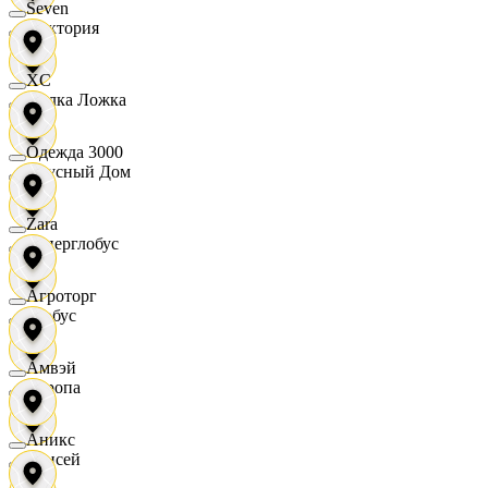
Seven
Виктория
XC
Вилка Ложка
Одежда 3000
Вкусный Дом
Zara
Гиперглобус
Агроторг
Глобус
Амвэй
Европа
Аникс
Елисей