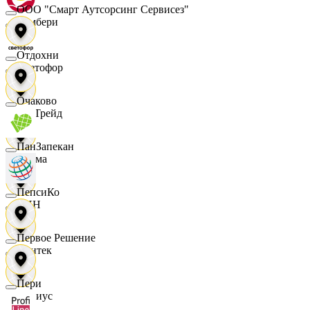
ООО "Смарт Аутсорсинг Сервисез"
Самбери
Отдохни
Светофор
Очаково
СетТрейд
ПанЗапекан
Сигма
ПепсиКо
СИН
Первое Решение
Синтек
Пери
Сириус