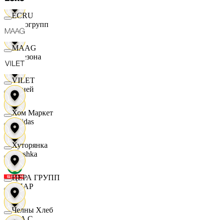
ECRU
Яркогрупп
MAAG
4 Сезона
VILET
7 дней
Хом Маркет
Adidas
Хуторянка
Bershka
ЦЕРА ГРУПП
СПАР
Челны Хлеб
M A C