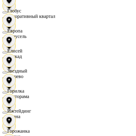
Глобус
Декоративный квартал
Европа
Карусель
Елисей
Каскад
Звездный
Дёшево
Горилка
Касторама
Ижтейдинг
Диана
Горожанка