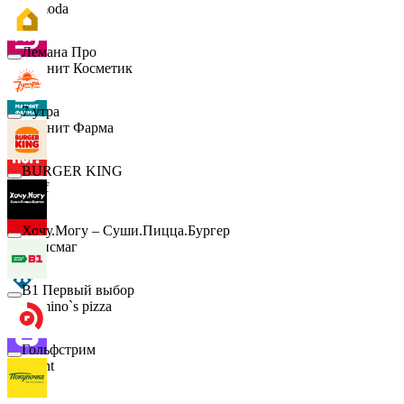
Lamoda
Лемана Про
Магнит Косметик
7 утра
Магнит Фарма
BURGER KING
Hoff
Хочу.Могу – Суши.Пицца.Бургер
Офисмаг
B1 Первый выбор
Domino`s pizza
Гольфстрим
Urent