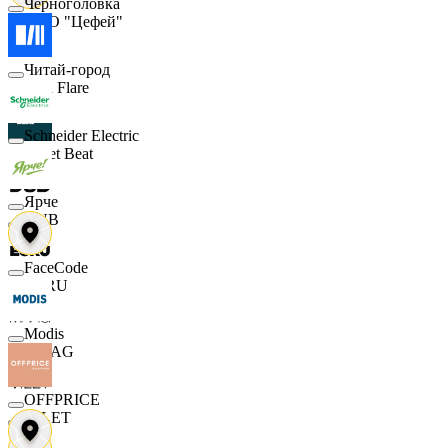
Черноголовка
ООО "Цефей"
Читай-город
Finn Flare
Schneider Electric
Street Beat
Ярче
DUB
FaceCode
ECRU
Modis
MAAG
OFFPRICE
VILET