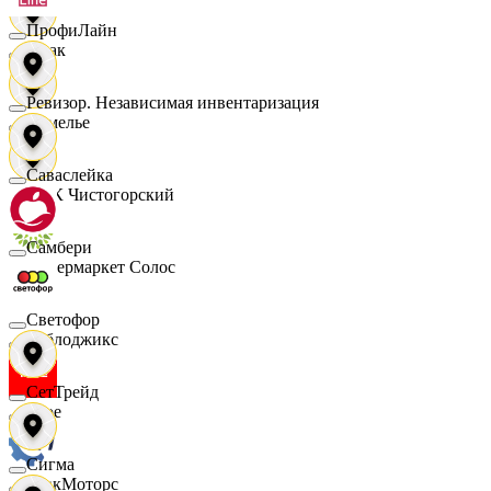
ПрофиЛайн
Смак
Ревизор. Независимая инвентаризация
Сомелье
Саваслейка
СПК Чистогорский
Самбери
Супермаркет Солос
Светофор
Таблоджикс
СетТрейд
Твое
Сигма
ТракМоторс