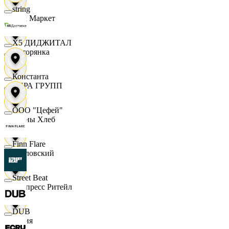
string
Хом Маркет
X5 ДИДЖИТАЛ
Хуторянка
Константа
ЦЕРА ГРУПП
ООО "Цефей"
Челны Хлеб
Finn Flare
Чкаловский
Street Beat
Экспресс Ритейл
DUB
Юлия