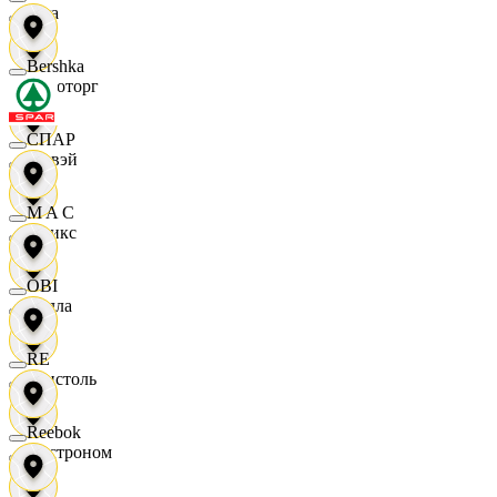
Zara
Bershka
Агроторг
СПАР
Амвэй
M A C
Аникс
OBI
Билла
RE
Бристоль
Reebok
Быстроном