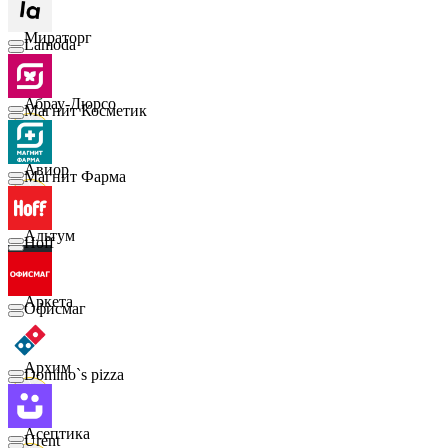
Мираторг
Lamoda
Абрау-Дюрсо
Магнит Косметик
Авиор
Магнит Фарма
Альтум
Hoff
Аркета
Офисмаг
Архим
Domino`s pizza
Асептика
Urent