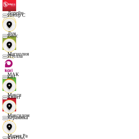
Лорейн
Интер С
Луч
Вайс
Магнолия
Ителла
МАК
kari
Макси
Квант
Максидом
Керамика
Мария Ра
КитПро