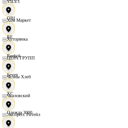
VILET
OBI
Хом Маркет
RE
Хуторянка
Reebok
ЦЕРА ГРУПП
Seven
Челны Хлеб
XC
Чкаловский
Одежда 3000
Экспресс Ритейл