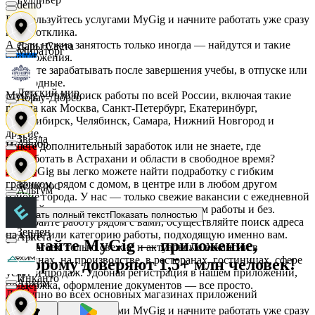
demo
Воспользуйтесь услугами MyGig и начните работать уже сразу
после отклика.
А если нужна занятость только иногда — найдутся и такие
Дары Света
Мираторг
предложения.
Начните зарабатывать после завершения учебы, в отпуске или
в выходные.
Детский мир
MyGig — это поиск работы по всей России, включая такие
Абрау-Дюрсо
города как Москва, Санкт-Петербург, Екатеринбург,
Новосибирск, Челябинск, Самара, Нижний Новгород и
другие.
Звезда
Авиор
Ищете дополнительный заработок или не знаете, где
подработать в Астрахани и области в свободное время?
На MyGig вы легко можете найти подработку с гибким
графиком, рядом с домом, в центре или в любом другом
Зельгрос
Альтум
районе города. У нас — только свежие вакансии с ежедневной
оплатой для мужчин и женщин, с опытом работы и без.
Показать полный текст
Показать полностью
Выбирайте работу рядом с вами, осуществляйте поиск адреса
Зенден
на карте или категорию работы, подходящую именно вам.
Аркета
Скачайте MyGig — приложение,
Предлагаем только свежие и актуальные вакансии в
магазинах, на производстве, в ресторанах, гостиницах, сфере
которому доверяют 1,5+ млн человек!
услуг и продаж. Удобная регистрация в нашем приложении,
Инканто
Архим
поддержка, оформление документов — все просто.
Доступно во всех основных магазинах приложений
Воспользуйтесь услугами MyGig и начните работать уже сразу