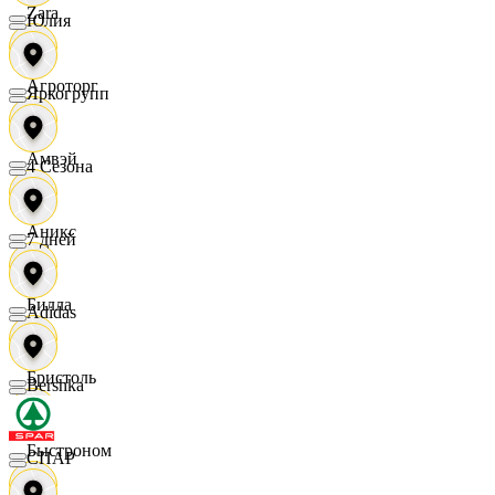
Zara
Юлия
Агроторг
Яркогрупп
Амвэй
4 Сезона
Аникс
7 дней
Билла
Adidas
Бристоль
Bershka
Быстроном
СПАР