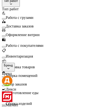
Тип работ
Тип работ
💪
Работа с грузами
🛵
Доставка заказов
🧸
Оформление витрин
🛍️
Работа с покупателями
📋
Инвентаризация
📦
Бренд
Упаковка товаров
🧹
Бренд
Уборка помещений
🛒
Сбор заказов
🍳
Дикси
Приготовление еды
🛠️
Сборка изделий
Магнит