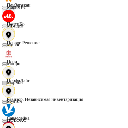
ПанЗапекан
Мария Ра
ПепсиКо
МВидео
Первое Решение
Мирос
Пери
Монро
ПрофиЛайн
Морион
Ревизор. Независимая инвентаризация
Мултон
Саваслейка
НОВЭКС