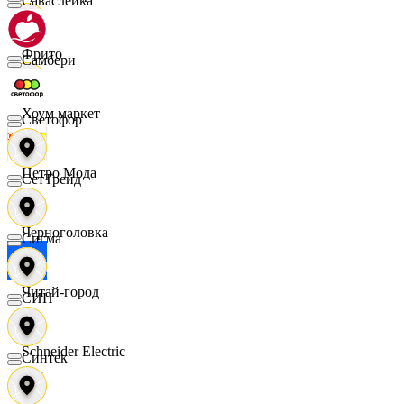
Саваслейка
Фрито
Самбери
Хоум маркет
Светофор
Цетро Мода
СетТрейд
Черноголовка
Сигма
Читай-город
СИН
Schneider Electric
Синтек