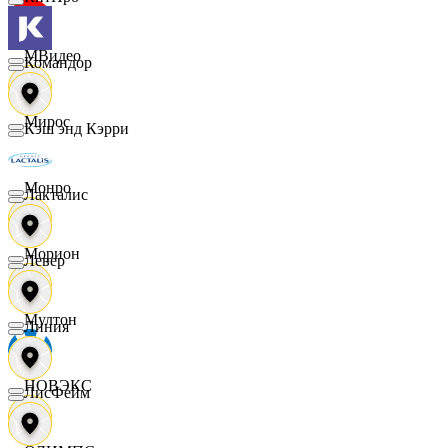
МВидео
Командор
Мирос
Кэш энд Кэрри
Монро
Лакталис
Морион
Левер
Мултон
Линия
НОВЭКС
ЛисФейм