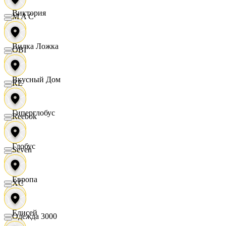
Виктория
M A C
Вилка Ложка
OBI
Вкусный Дом
RE
Гиперглобус
Reebok
Глобус
Seven
Европа
XC
Елисей
Одежда 3000