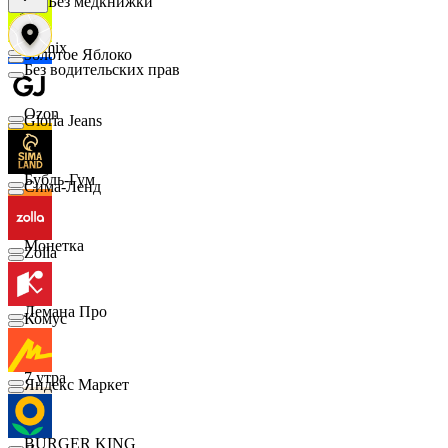
Без медкнижки
Demix
Золотое Яблоко
Без водительских прав
Ozon
Gloria Jeans
Бубль-Гум
Сима-Ленд
Монетка
Zolla
Лемана Про
Комус
7 утра
Яндекс Маркет
BURGER KING