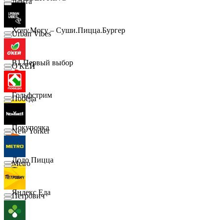
Лента
Хочу.Могу – Суши.Пицца.Бургер
Urban Vibes
B1 Первый выбор
О'КЕЙ
Гольфстрим
Победа
Покупочка
New Yorker
Додо Пицца
Metro
Яндекс Еда
Петрович