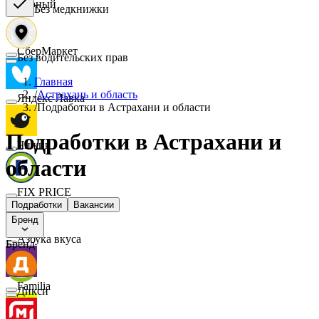
Верный
Без медкнижки
СберМаркет
Без водительских прав
Главная
/
Астрахань и область
Яндекс Лавка
/
Подработки в Астрахани и области
Подработки в Астрахани и
Чижик
области
FIX PRICE
Подработки
Вакансии
Бренд
Азбука вкуса
Бренд
Familia
Дикси