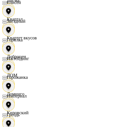
Дисма
Елисей
Квартал
Звездный
Квартет вкусов
Горилка
Доброцен
Ижтейдинг
ДОМ
Горожанка
Доминго
Империал
Кировский
Гроздь