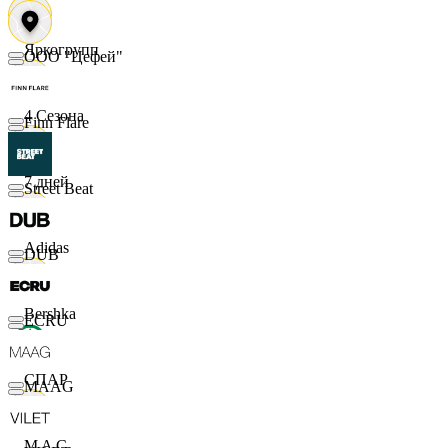
Яркогрупп
ООО "Цефей"
4 Сезона
Finn Flare
7 дней
Street Beat
Adidas
DUB
Bershka
ECRU
СПАР
MAAG
M A C