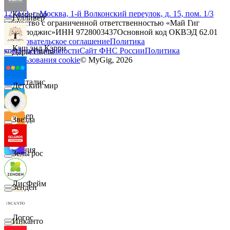
127473, г. Москва, 1-й Волконский переулок, д. 15, пом. 1/3
Командор
Гулливер
Общество с ограниченной ответственностью «Май Гиг
Технолоджис»
ИНН
9728003437
Основной код ОКВЭД
62.01
Пользовательское соглашение
Политика
Кэш энд Кэрри
конфиденциальности
Сайт ФНС России
Политика
Дары Света
использования cookie
© MyGig,
2026
Лакталис
Детский мир
Левер
Звезда
Линия
Зельгрос
ЛисФейм
Зенден
Логос
Инканто