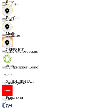
Ярче
Сириус
FaceCode
Смак
Modis
Сомелье
OFFPRICE
СПК Чистогорский
string
Супермаркет Солос
X5 ДИДЖИТАЛ
Таблоджикс
Константа
Твое