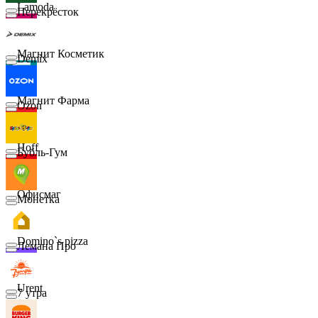
Lamoda
Перекрёсток
Магнит Косметик
Demix
Магнит Фарма
Ozon
Hoff
Бубль-Гум
Офисмаг
Монетка
Domino`s pizza
Лемана Про
Urent
7 утра