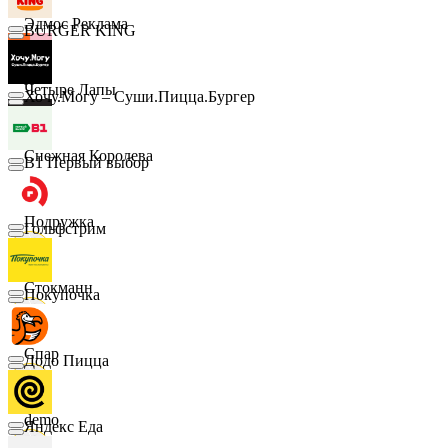
Эдмос Реклама
BURGER KING
Четыре Лапы
Хочу.Могу – Суши.Пицца.Бургер
Снежная Королева
B1 Первый выбор
Подружка
Гольфстрим
Стокманн
Покупочка
Cпар
Додо Пицца
demo
Яндекс Еда