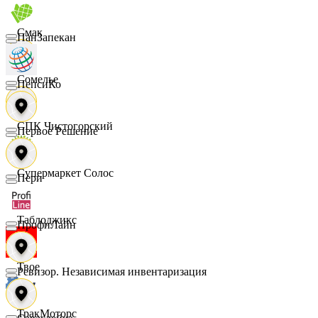
Смак
ПанЗапекан
Сомелье
ПепсиКо
СПК Чистогорский
Первое Решение
Супермаркет Солос
Пери
Таблоджикс
ПрофиЛайн
Твое
Ревизор. Независимая инвентаризация
ТракМоторс