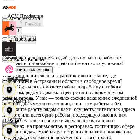
АСМ Профешнл
Эдмос Реклама
Previous
1
Белуга Истра
Четыре Лапы
Next
Вайнер
Скачайте приложение
Каждый день новые подработки:
Снежная Королева
скачивайте приложение и работайте на своих условиях!
Установить приложение
Ищете дополнительный заработок или не знаете, где
Ваншоп
Подружка
подработать в Астрахани и области в свободное время?
На MyGig вы легко можете найти подработку с гибким
графиком, рядом с домом, в центре или в любом другом
районе города. У нас — только свежие вакансии с ежедневной
Ворксистем
Стокманн
оплатой для мужчин и женщин, с опытом работы и без.
Выбирайте работу рядом с вами, осуществляйте поиск адреса
на карте или категорию работы, подходящую именно вам.
Гелиус
Предлагаем только свежие и актуальные вакансии в
Cпар
магазинах, на производстве, в ресторанах, гостиницах, сфере
услуг и продаж. Удобная регистрация в нашем приложении,
поддержка, оформление документов — все просто.
Гулливер