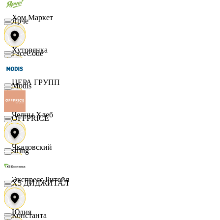
Хом Маркет
Ярче
Хуторянка
FaceCode
ЦЕРА ГРУПП
Modis
Челны Хлеб
OFFPRICE
Чкаловский
string
Экспресс Ритейл
X5 ДИДЖИТАЛ
Юлия
Константа