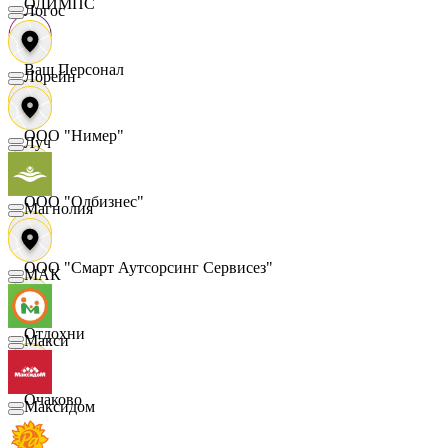
ОЛИМПС
Логос
Ваш Персонал
Лорейн
ООО "Нимер"
Луч
ООО "Олбизнес"
Магнолия
ООО "Смарт Аутсорсинг Сервисез"
МАК
Отдохни
Макси
Очаково
Максидом