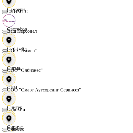
Самбери
ОЛИМПС
Светофор
Ваш Персонал
СетТрейд
ООО "Нимер"
Сигма
ООО "Олбизнес"
СИН
ООО "Смарт Аутсорсинг Сервисез"
Синтек
Отдохни
Сириус
Очаково