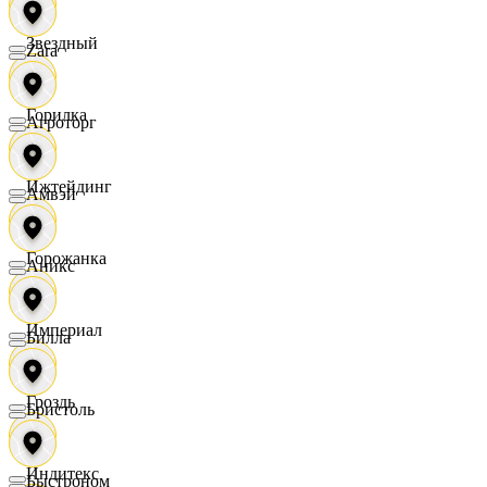
Звездный
Zara
Горилка
Агроторг
Ижтейдинг
Амвэй
Горожанка
Аникс
Империал
Билла
Гроздь
Бристоль
Индитекс
Быстроном