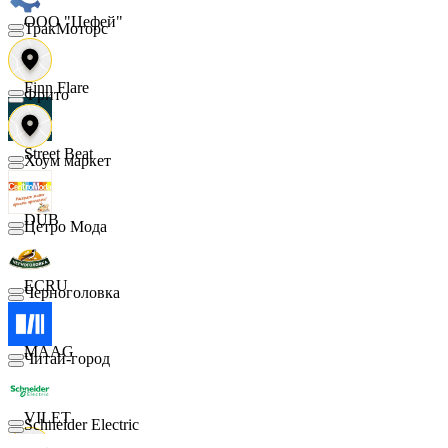
ООО "Цефей"
ТракМоторс
Finn Flare
Фрито
Street Beat
Хоум маркет
DUB
Цетро Мода
ECRU
Черноголовка
MAAG
Читай-город
VILET
Schneider Electric