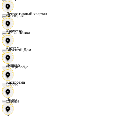
Декоративный квартал
Виктория
Карусель
Вилка Ложка
Каскад
Вкусный Дом
Дёшево
Гиперглобус
Касторама
Глобус
Диана
Европа