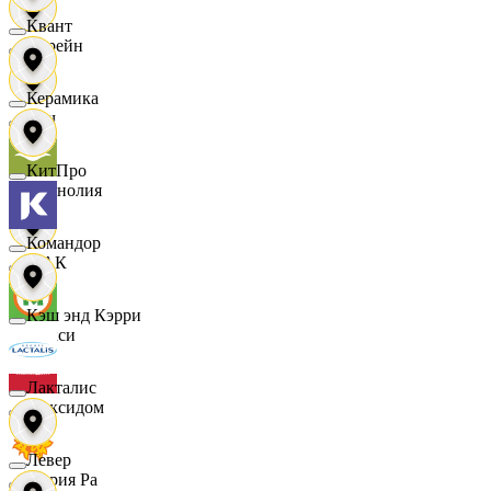
Квант
Лорейн
Керамика
Луч
КитПро
Магнолия
Командор
МАК
Кэш энд Кэрри
Макси
Лакталис
Максидом
Левер
Мария Ра