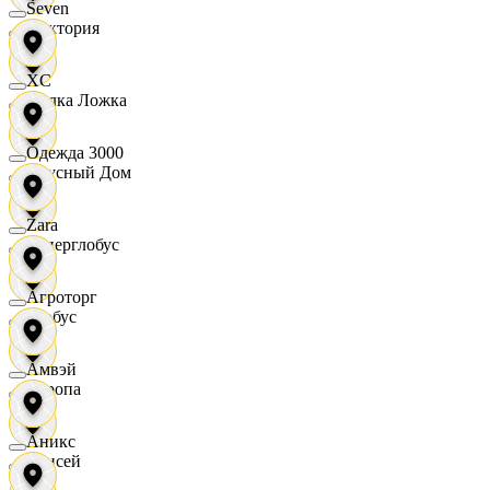
Seven
Виктория
XC
Вилка Ложка
Одежда 3000
Вкусный Дом
Zara
Гиперглобус
Агроторг
Глобус
Амвэй
Европа
Аникс
Елисей