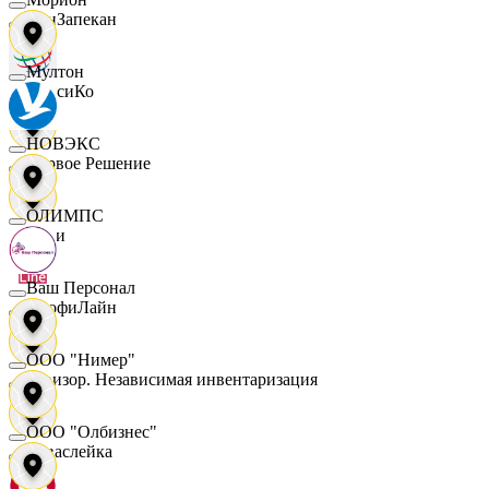
ПанЗапекан
Мултон
ПепсиКо
НОВЭКС
Первое Решение
ОЛИМПС
Пери
Ваш Персонал
ПрофиЛайн
ООО "Нимер"
Ревизор. Независимая инвентаризация
ООО "Олбизнес"
Саваслейка