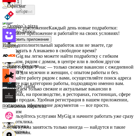
1
Офисмаг
Мираторг
Next
Domino`s pizza
Скачайте приложение
Каждый день новые подработки:
Абрау-Дюрсо
скачивайте приложение и работайте на своих условиях!
Установить приложение
Ищете дополнительный заработок или не знаете, где
Urent
подработать в Азнакаево в свободное время?
Авиор
На MyGig вы легко можете найти подработку с гибким
графиком, рядом с домом, в центре или в любом другом
Эдмос Реклама
районе города. У нас — только свежие вакансии с ежедневной
Альтум
оплатой для мужчин и женщин, с опытом работы и без.
Выбирайте работу рядом с вами, осуществляйте поиск адреса
на карте или категорию работы, подходящую именно вам.
Четыре Лапы
Предлагаем только свежие и актуальные вакансии в
Аркета
магазинах, на производстве, в ресторанах, гостиницах, сфере
услуг и продаж. Удобная регистрация в нашем приложении,
поддержка, оформление документов — все просто.
Снежная Королева
Архим
Воспользуйтесь услугами MyGig и начните работать уже сразу
после отклика.
Подружка
А если нужна занятость только иногда — найдутся и такие
Асептика
предложения.