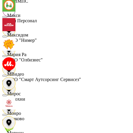
ОЛИМПС
Макси
Ваш Персонал
Максидом
ООО "Нимер"
Мария Ра
ООО "Олбизнес"
МВидео
ООО "Смарт Аутсорсинг Сервисез"
Мирос
Отдохни
Монро
Очаково
Морион