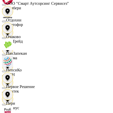
ООО "Смарт Аутсорсинг Сервисез"
Самбери
Отдохни
Светофор
Очаково
СетТрейд
ПанЗапекан
Сигма
ПепсиКо
СИН
Первое Решение
Синтек
Пери
Сириус