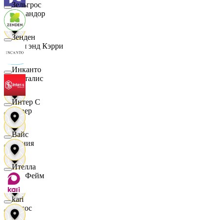
Зельгрос
Командор
Зенден
Кэш энд Кэрри
Инканто
Лакталис
Интер С
Левер
Вайс
Линия
Ителла
ЛисФейм
kari
Логос