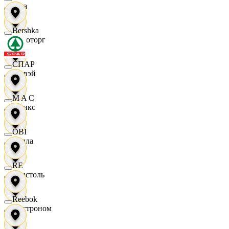
Zara
Bershka
Агроторг
СПАР
Амвэй
M A C
Аникс
OBI
Билла
RE
Бристоль
Reebok
Быстроном