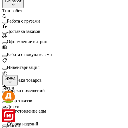
Тип работ
Тип работ
💪
Работа с грузами
🛵
Доставка заказов
🧸
Оформление витрин
🛍️
Работа с покупателями
📋
Инвентаризация
📦
Бренд
Упаковка товаров
🧹
Бренд
Уборка помещений
🛒
Сбор заказов
🍳
Дикси
Приготовление еды
🛠️
Сборка изделий
Магнит