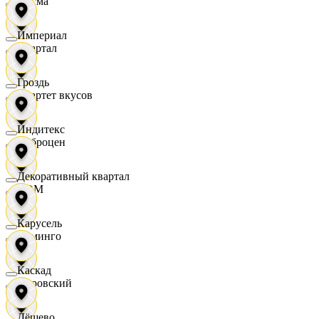
Дисма
Империал
Квартал
Гроздь
Квартет вкусов
Индитекс
Доброцен
Декоративный квартал
ДОМ
Карусель
Доминго
Каскад
Кировский
Дёшево