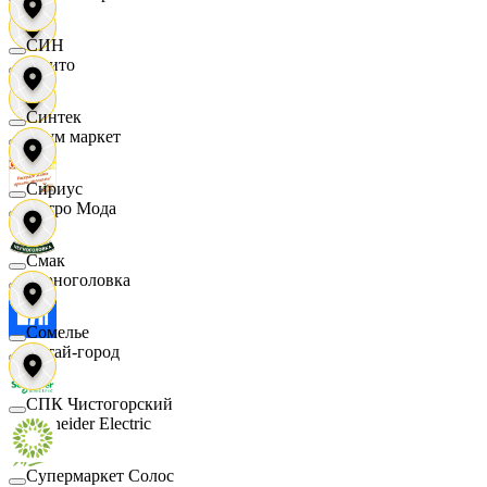
СИН
Фрито
Синтек
Хоум маркет
Сириус
Цетро Мода
Смак
Черноголовка
Сомелье
Читай-город
СПК Чистогорский
Schneider Electric
Супермаркет Солос