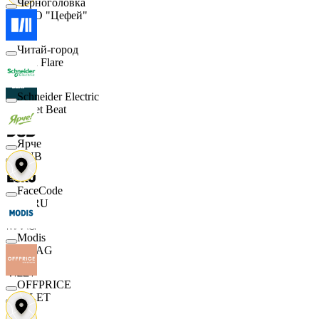
Черноголовка
ООО "Цефей"
Читай-город
Finn Flare
Schneider Electric
Street Beat
Ярче
DUB
FaceCode
ECRU
Modis
MAAG
OFFPRICE
VILET