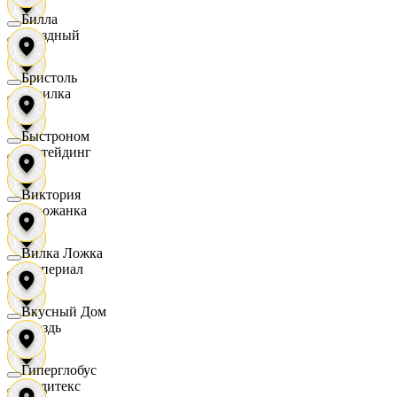
Билла
Звездный
Бристоль
Горилка
Быстроном
Ижтейдинг
Виктория
Горожанка
Вилка Ложка
Империал
Вкусный Дом
Гроздь
Гиперглобус
Индитекс