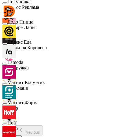
Покупочка
Эдмос Реклама
Додо Пицца
Четыре Лапы
Яндекс Еда
Снежная Королева
Lamoda
Подружка
Магнит Косметик
Стокманн
Магнит Фарма
Cпар
Hoff
demo
Previous