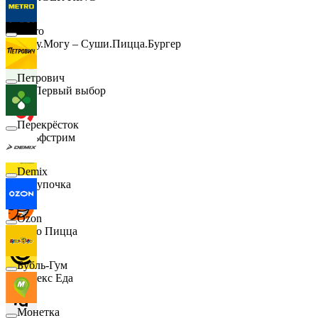
Metro
Хочу.Могу – Суши.Пицца.Бургер
Петрович
B1 Первый выбор
Перекрёсток
Гольфстрим
Demix
Покупочка
Ozon
Додо Пицца
Бубль-Гум
Яндекс Еда
Монетка