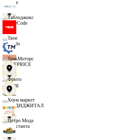
Ярче
Таблоджикс
FaceCode
Твое
Modis
ТракМоторс
OFFPRICE
Фрито
string
Хоум маркет
X5 ДИДЖИТАЛ
Цетро Мода
Константа