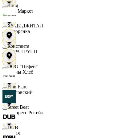
string
Хом Маркет
X5 ДИДЖИТАЛ
Хуторянка
Константа
ЦЕРА ГРУПП
ООО "Цефей"
Челны Хлеб
Finn Flare
Чкаловский
Street Beat
Экспресс Ритейл
DUB
Юлия