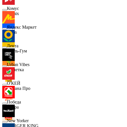
Комус
Demix
Яндекс Маркет
Ozon
Лента
Бубль-Гум
Urban Vibes
Монетка
О'КЕЙ
Лемана Про
Победа
7 утра
New Yorker
BURGER KING