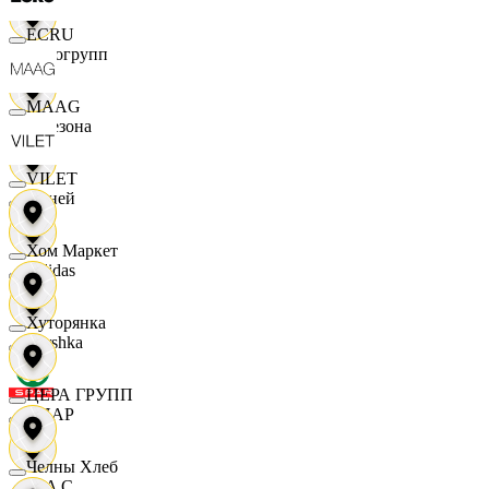
ECRU
Яркогрупп
MAAG
4 Сезона
VILET
7 дней
Хом Маркет
Adidas
Хуторянка
Bershka
ЦЕРА ГРУПП
СПАР
Челны Хлеб
M A C