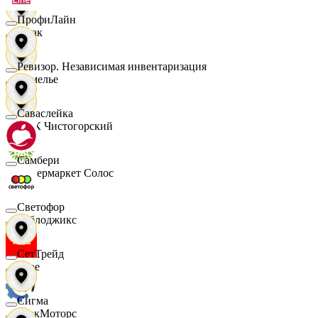
ПрофиЛайн
Смак
Ревизор. Независимая инвентаризация
Сомелье
Саваслейка
СПК Чистогорский
Самбери
Супермаркет Солос
Светофор
Таблоджикс
СетТрейд
Твое
Сигма
ТракМоторс