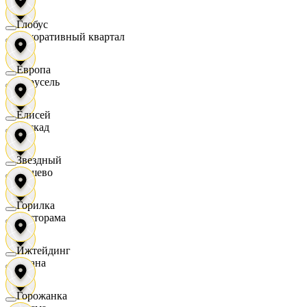
Глобус
Декоративный квартал
Европа
Карусель
Елисей
Каскад
Звездный
Дёшево
Горилка
Касторама
Ижтейдинг
Диана
Горожанка