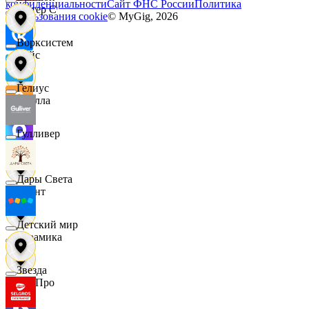
конфиденциальности
Сайт ФНС России
Политика
Интер С
использования cookie
© MyGig,
2026
Ворксистем
Вайс
Гелиус
Ителла
Гулливер
kari
Дары Света
Квант
Детский мир
Керамика
Звезда
КитПро