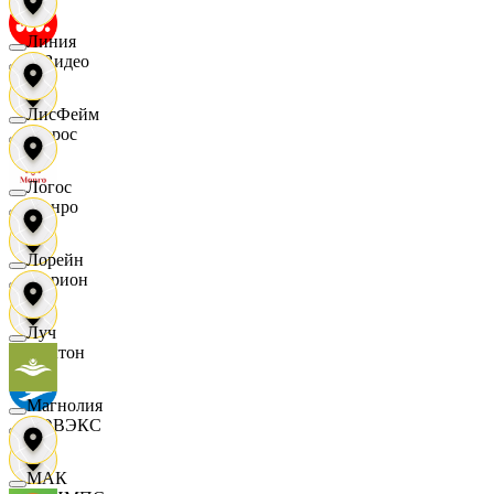
Линия
МВидео
ЛисФейм
Мирос
Логос
Монро
Лорейн
Морион
Луч
Мултон
Магнолия
НОВЭКС
МАК