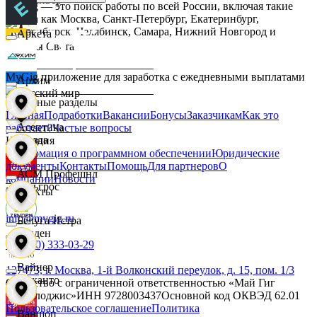
MyGig — это поиск работы по всей России, включая такие
города как Москва, Санкт-Петербург, Екатеринбург,
Новосибирск, Челябинск, Самара, Нижний Новгород и
Аркета
другие.
Дары Света
MyGig приложение для заработка с ежедневными выплатами
Архим
Детский мир
Основные разделы
Главная
Подработки
Вакансии
Бонусы
Заказчикам
Как это
Асептика
работает?
Частые вопросы
Звезда
Компания
Информация о программном обеспечении
Юридические
документы
Контакты
Помощь
Для партнеров
О
АСМ Профешнл
компании
Новости
Зельгрос
Контакты
info@mygig.ru
Белуга Истра
Зенден
+8 (800) 333-03-29
Вайнер
127473, г. Москва, 1-й Волконский переулок, д. 15, пом. 1/3
Инканто
Общество с ограниченной ответственностью «Май Гиг
Технолоджис»
ИНН
9728003437
Основной код ОКВЭД
62.01
Пользовательское соглашение
Политика
Ваншоп