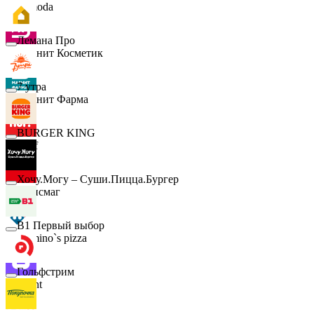
Lamoda
Лемана Про
Магнит Косметик
7 утра
Магнит Фарма
BURGER KING
Hoff
Хочу.Могу – Суши.Пицца.Бургер
Офисмаг
B1 Первый выбор
Domino`s pizza
Гольфстрим
Urent