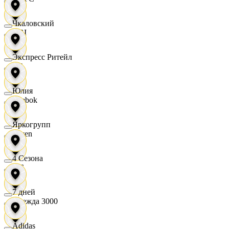
Чкаловский
OBI
Экспресс Ритейл
RE
Юлия
Reebok
Яркогрупп
Seven
4 Сезона
XC
7 дней
Одежда 3000
Adidas