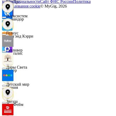
конфиденциальности
Сайт ФНС России
Политика
КитПро
использования cookie
© MyGig,
2026
Ворксистем
Командор
Гелиус
Кэш энд Кэрри
Гулливер
Лакталис
Дары Света
Левер
Детский мир
Линия
Звезда
ЛисФейм