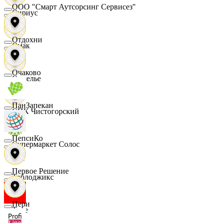
ООО "Смарт Аутсорсинг Сервисез"
Сириус
Отдохни
Смак
Очаково
Сомелье
ПанЗапекан
СПК Чистогорский
ПепсиКо
Супермаркет Солос
Первое Решение
Таблоджикс
Пери
Твое