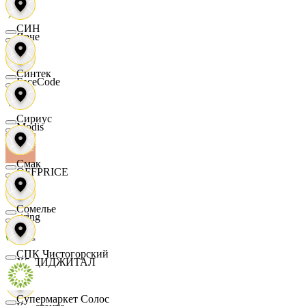
СИН
Ярче
Синтек
FaceCode
Сириус
Modis
Смак
OFFPRICE
Сомелье
string
СПК Чистогорский
X5 ДИДЖИТАЛ
Супермаркет Солос