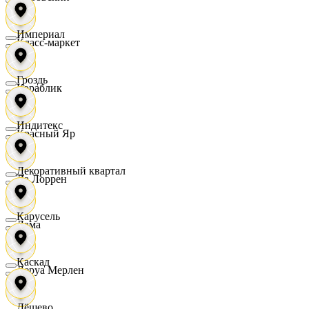
Империал
Класс-маркет
Гроздь
Кораблик
Индитекс
Красный Яр
Декоративный квартал
Ла Лоррен
Карусель
Лама
Каскад
Леруа Мерлен
Дёшево