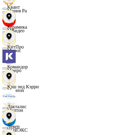
Квант
Мария Ра
Керамика
МВидео
КитПро
Мирос
Командор
Монро
Кэш энд Кэрри
Морион
Лакталис
Мултон
Левер
НОВЭКС