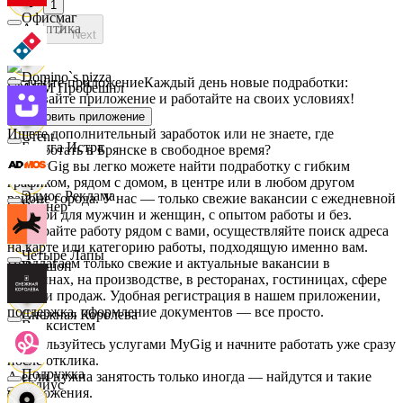
1
Офисмаг
Асептика
Next
Domino`s pizza
Скачайте приложение
Каждый день новые подработки:
АСМ Профешнл
скачивайте приложение и работайте на своих условиях!
Установить приложение
Ищете дополнительный заработок или не знаете, где
Urent
Белуга Истра
подработать в Брянске в свободное время?
На MyGig вы легко можете найти подработку с гибким
графиком, рядом с домом, в центре или в любом другом
Эдмос Реклама
районе города. У нас — только свежие вакансии с ежедневной
Вайнер
оплатой для мужчин и женщин, с опытом работы и без.
Выбирайте работу рядом с вами, осуществляйте поиск адреса
на карте или категорию работы, подходящую именно вам.
Четыре Лапы
Предлагаем только свежие и актуальные вакансии в
Ваншоп
магазинах, на производстве, в ресторанах, гостиницах, сфере
услуг и продаж. Удобная регистрация в нашем приложении,
поддержка, оформление документов — все просто.
Снежная Королева
Ворксистем
Воспользуйтесь услугами MyGig и начните работать уже сразу
после отклика.
Подружка
А если нужна занятость только иногда — найдутся и такие
Гелиус
предложения.