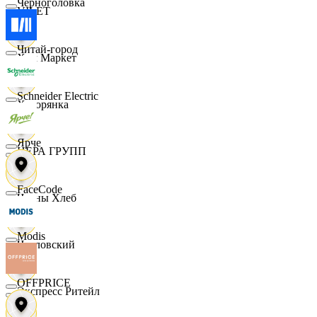
Черноголовка
VILET
Читай-город
Хом Маркет
Schneider Electric
Хуторянка
Ярче
ЦЕРА ГРУПП
FaceCode
Челны Хлеб
Modis
Чкаловский
OFFPRICE
Экспресс Ритейл