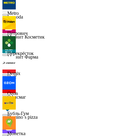
Metro
Lamoda
Петрович
Магнит Косметик
Перекрёсток
Магнит Фарма
Demix
Hoff
Ozon
Офисмаг
Бубль-Гум
Domino`s pizza
Монетка