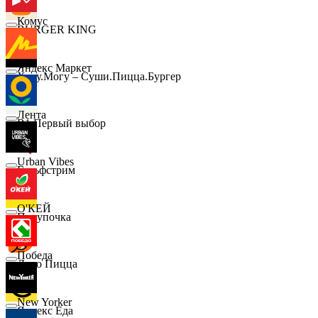
Комус
BURGER KING
Яндекс Маркет
Хочу.Могу – Суши.Пицца.Бургер
Лента
B1 Первый выбор
Urban Vibes
Гольфстрим
О'КЕЙ
Покупочка
Победа
Додо Пицца
New Yorker
Яндекс Еда