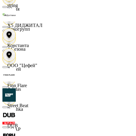
string
Юлия
X5 ДИДЖИТАЛ
Яркогрупп
Константа
4 Сезона
ООО "Цефей"
7 дней
Finn Flare
Adidas
Street Beat
Bershka
DUB
СПАР