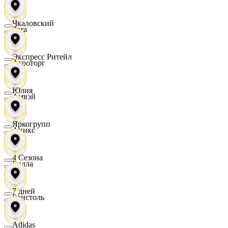
Чкаловский
Zara
Экспресс Ритейл
Агроторг
Юлия
Амвэй
Яркогрупп
Аникс
4 Сезона
Билла
7 дней
Бристоль
Adidas