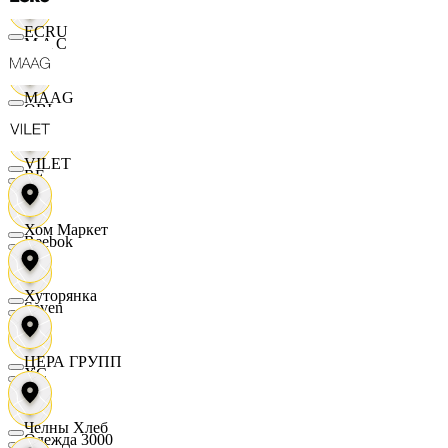
ECRU
M A C
MAAG
OBI
VILET
RE
Хом Маркет
Reebok
Хуторянка
Seven
ЦЕРА ГРУПП
XC
Челны Хлеб
Одежда 3000