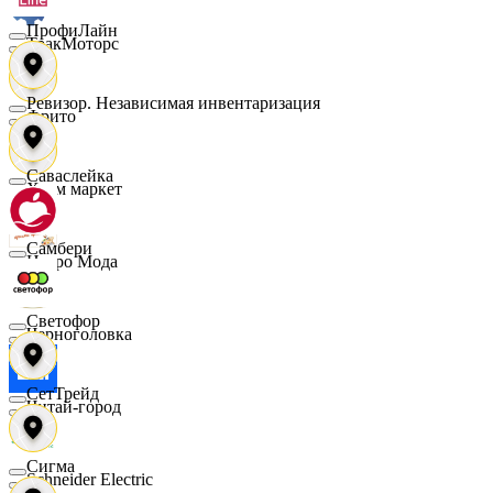
ПрофиЛайн
ТракМоторс
Ревизор. Независимая инвентаризация
Фрито
Саваслейка
Хоум маркет
Самбери
Цетро Мода
Светофор
Черноголовка
СетТрейд
Читай-город
Сигма
Schneider Electric