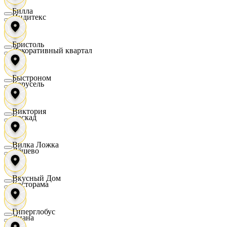
Билла
Индитекс
Бристоль
Декоративный квартал
Быстроном
Карусель
Виктория
Каскад
Вилка Ложка
Дёшево
Вкусный Дом
Касторама
Гиперглобус
Диана