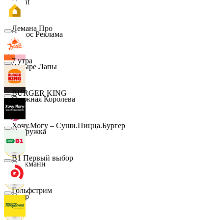
Urent
Лемана Про
Эдмос Реклама
7 утра
Четыре Лапы
BURGER KING
Снежная Королева
Хочу.Могу – Суши.Пицца.Бургер
Подружка
B1 Первый выбор
Стокманн
Гольфстрим
Cпар