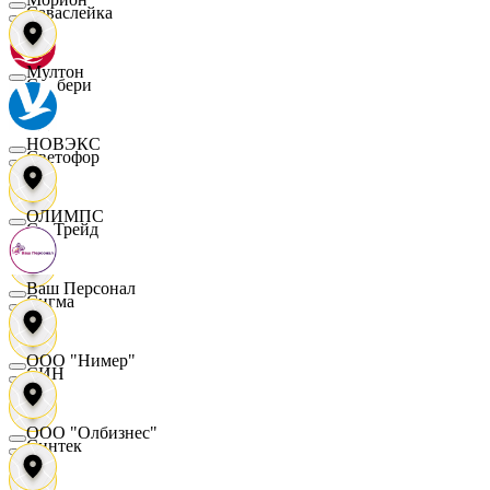
Саваслейка
Мултон
Самбери
НОВЭКС
Светофор
ОЛИМПС
СетТрейд
Ваш Персонал
Сигма
ООО "Нимер"
СИН
ООО "Олбизнес"
Синтек