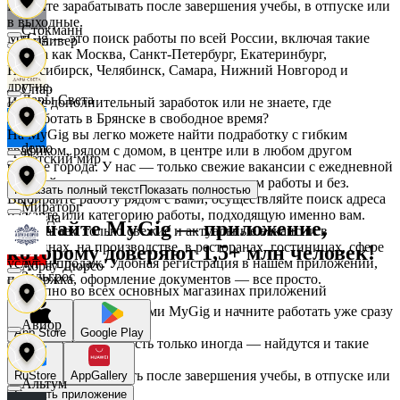
Начните зарабатывать после завершения учебы, в отпуске или
в выходные.
Стокманн
MyGig — это поиск работы по всей России, включая такие
Гулливер
города как Москва, Санкт-Петербург, Екатеринбург,
Новосибирск, Челябинск, Самара, Нижний Новгород и
другие.
Cпар
Дары Света
Ищете дополнительный заработок или не знаете, где
подработать в Брянске в свободное время?
На MyGig вы легко можете найти подработку с гибким
demo
графиком, рядом с домом, в центре или в любом другом
Детский мир
районе города. У нас — только свежие вакансии с ежедневной
оплатой для мужчин и женщин, с опытом работы и без.
Показать полный текст
Показать полностью
Выбирайте работу рядом с вами, осуществляйте поиск адреса
Мираторг
на карте или категорию работы, подходящую именно вам.
Звезда
Скачайте MyGig — приложение,
Предлагаем только свежие и актуальные вакансии в
магазинах, на производстве, в ресторанах, гостиницах, сфере
которому доверяют 1,5+ млн человек!
услуг и продаж. Удобная регистрация в нашем приложении,
Абрау-Дюрсо
Зельгрос
поддержка, оформление документов — все просто.
Доступно во всех основных магазинах приложений
Воспользуйтесь услугами MyGig и начните работать уже сразу
Авиор
после отклика.
App Store
Google Play
Зенден
А если нужна занятость только иногда — найдутся и такие
предложения.
Начните зарабатывать после завершения учебы, в отпуске или
RuStore
AppGallery
Альтум
в выходные.
Инканто
Скачать приложение