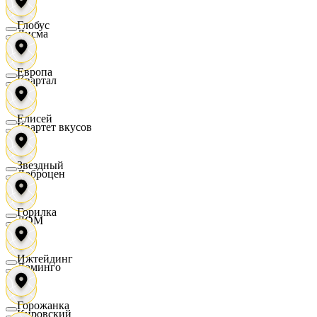
Глобус
Дисма
Европа
Квартал
Елисей
Квартет вкусов
Звездный
Доброцен
Горилка
ДОМ
Ижтейдинг
Доминго
Горожанка
Кировский