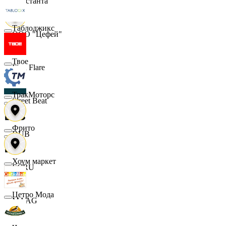
Константа
Таблоджикс
ООО "Цефей"
Твое
Finn Flare
ТракМоторс
Street Beat
Фрито
DUB
Хоум маркет
ECRU
Цетро Мода
MAAG