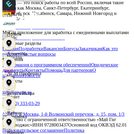
MyGig — это поиск работы по всей России, включая такие
города как Москва, Санкт-Петербург, Екатеринбург,
Новосибирск, Челябинск, Самара, Нижний Новгород и
Аркета
Интер С
другие.
MyGig приложение для заработка с ежедневными выплатами
Архим
Вайс
Основные разделы
Главная
Подработки
Вакансии
Бонусы
Заказчикам
Как это
Асептика
работает?
Частые вопросы
Ителла
Компания
Информация о программном обеспечении
Юридические
документы
Контакты
Помощь
Для партнеров
О
АСМ Профешнл
компании
Новости
kari
Контакты
info@mygig.ru
Белуга Истра
Квант
+8 (800) 333-03-29
Вайнер
127473, г. Москва, 1-й Волконский переулок, д. 15, пом. 1/3
Керамика
Общество с ограниченной ответственностью «Май Гиг
Технолоджис»
ИНН
9728003437
Основной код ОКВЭД
62.01
Пользовательское соглашение
Политика
Ваншоп