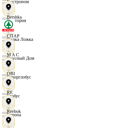
Быстроном
Bershka
Виктория
СПАР
Вилка Ложка
M A C
Вкусный Дом
OBI
Гиперглобус
RE
Глобус
Reebok
Европа