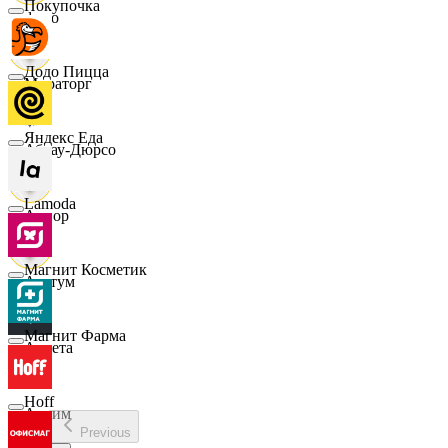
Покупочка
demo
Додо Пицца
Мираторг
Яндекс Еда
Абрау-Дюрсо
Lamoda
Авиор
Магнит Косметик
Альтум
Магнит Фарма
Аркета
Hoff
Архим
Previous