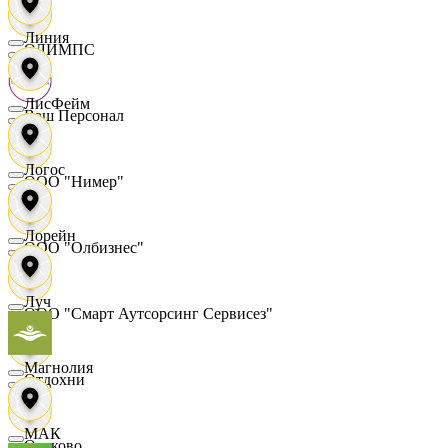
Линия
ОЛИМПС
ЛисФейм
Ваш Персонал
Логос
ООО "Нимер"
Лорейн
ООО "Олбизнес"
Луч
ООО "Смарт Аутсорсинг Сервисез"
Магнолия
Отдохни
МАК
Очаково