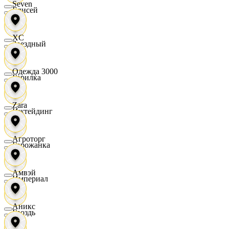
Seven
Елисей
XC
Звездный
Одежда 3000
Горилка
Zara
Ижтейдинг
Агроторг
Горожанка
Амвэй
Империал
Аникс
Гроздь