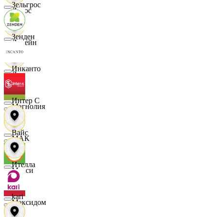
Зельгрос
Логос
Зенден
Лорейн
Инканто
Луч
Интер С
Магнолия
Вайс
МАК
Ителла
Макси
kari
Максидом