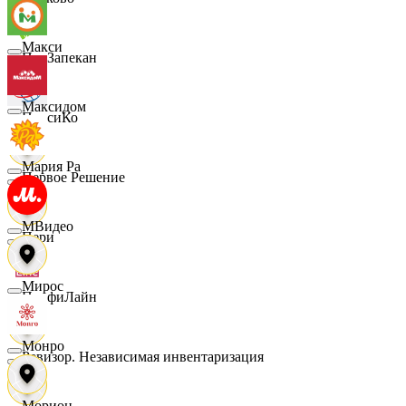
Макси
ПанЗапекан
Максидом
ПепсиКо
Мария Ра
Первое Решение
МВидео
Пери
Мирос
ПрофиЛайн
Монро
Ревизор. Независимая инвентаризация
Морион