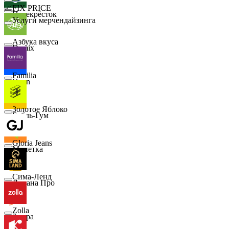
📈
FIX PRICE
Перекрёсток
Услуги мерчендайзинга
Азбука вкуса
Demix
Familia
Ozon
Золотое Яблоко
Бубль-Гум
Gloria Jeans
Монетка
Сима-Ленд
Лемана Про
Zolla
7 утра