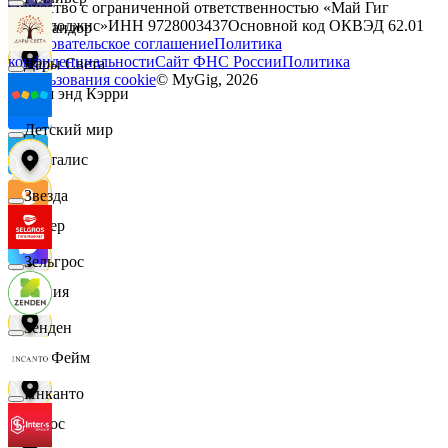
Общество с ограниченной ответственностью «Май Гиг
Технолоджис»
ИНН
9728003437
Основной код ОКВЭД
62.01
Командор
Пользовательское соглашение
Политика
конфиденциальности
Сайт ФНС России
Политика
Дары Света
использования cookie
© MyGig,
2026
Кэш энд Кэрри
Детский мир
Лакталис
Звезда
Левер
Зельгрос
Линия
Зенден
ЛисФейм
Инканто
Логос