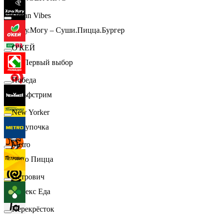
Urban Vibes
Хочу.Могу – Суши.Пицца.Бургер
О'КЕЙ
B1 Первый выбор
Победа
Гольфстрим
New Yorker
Покупочка
Metro
Додо Пицца
Петрович
Яндекс Еда
Перекрёсток