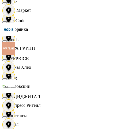
Ярче
Хом Маркет
FaceCode
Хуторянка
Modis
ЦЕРА ГРУПП
OFFPRICE
Челны Хлеб
string
Чкаловский
X5 ДИДЖИТАЛ
Экспресс Ритейл
Константа
Юлия