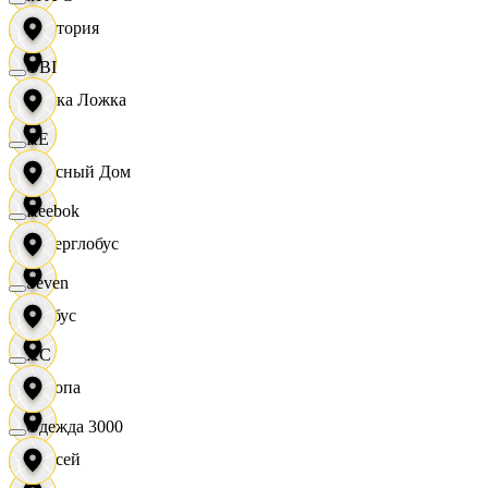
Виктория
OBI
Вилка Ложка
RE
Вкусный Дом
Reebok
Гиперглобус
Seven
Глобус
XC
Европа
Одежда 3000
Елисей