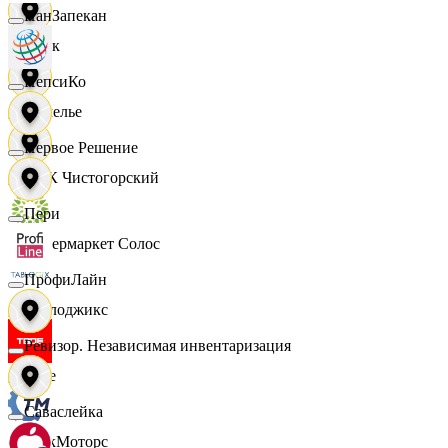
ПанЗапекан
Смак
ПепсиКо
Сомелье
Первое Решение
СПК Чистогорский
Пери
Супермаркет Солос
ПрофиЛайн
Таблоджикс
Ревизор. Независимая инвентаризация
Твое
Саваслейка
ТракМоторс