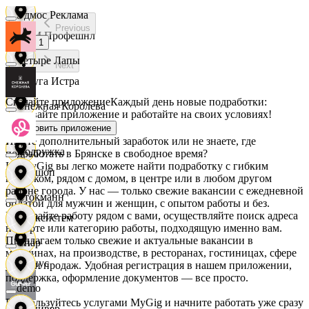
Эдмос Реклама
Previous
АСМ Профешнл
1
Четыре Лапы
Next
Белуга Истра
Скачайте приложение
Каждый день новые подработки:
Снежная Королева
скачивайте приложение и работайте на своих условиях!
Вайнер
Установить приложение
Ищете дополнительный заработок или не знаете, где
Подружка
подработать в Брянске в свободное время?
На MyGig вы легко можете найти подработку с гибким
Ваншоп
графиком, рядом с домом, в центре или в любом другом
районе города. У нас — только свежие вакансии с ежедневной
Стокманн
оплатой для мужчин и женщин, с опытом работы и без.
Выбирайте работу рядом с вами, осуществляйте поиск адреса
Ворксистем
на карте или категорию работы, подходящую именно вам.
Предлагаем только свежие и актуальные вакансии в
Cпар
магазинах, на производстве, в ресторанах, гостиницах, сфере
Гелиус
услуг и продаж. Удобная регистрация в нашем приложении,
поддержка, оформление документов — все просто.
demo
Воспользуйтесь услугами MyGig и начните работать уже сразу
Гулливер