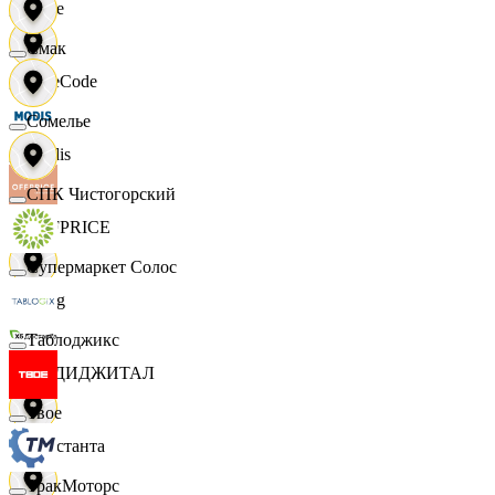
Ярче
Смак
FaceCode
Сомелье
Modis
СПК Чистогорский
OFFPRICE
Супермаркет Солос
string
Таблоджикс
X5 ДИДЖИТАЛ
Твое
Константа
ТракМоторс