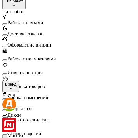
Тип работ
Тип работ
💪
Работа с грузами
🛵
Доставка заказов
🧸
Оформление витрин
🛍️
Работа с покупателями
📋
Инвентаризация
📦
Бренд
Упаковка товаров
🧹
Бренд
Уборка помещений
🛒
Сбор заказов
🍳
Дикси
Приготовление еды
🛠️
Сборка изделий
Магнит