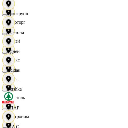
Zara
Яркогрупп
Агроторг
4 Сезона
Амвэй
7 дней
Аникс
Adidas
Билла
Bershka
Бристоль
СПАР
Быстроном
M A C