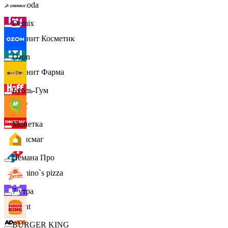
Lamoda
Demix
Магнит Косметик
Ozon
Магнит Фарма
Бубль-Гум
Hoff
Монетка
Офисмаг
Лемана Про
Domino`s pizza
7 утра
Urent
BURGER KING