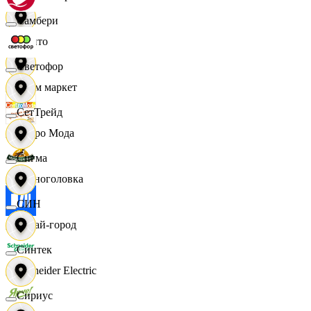
Самбери
Фрито
Светофор
Хоум маркет
СетТрейд
Цетро Мода
Сигма
Черноголовка
СИН
Читай-город
Синтек
Schneider Electric
Сириус