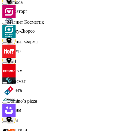
Lamoda
Мираторг
Магнит Косметик
Абрау-Дюрсо
Магнит Фарма
Авиор
Hoff
Альтум
Офисмаг
Аркета
Domino`s pizza
Архим
Urent
Асептика