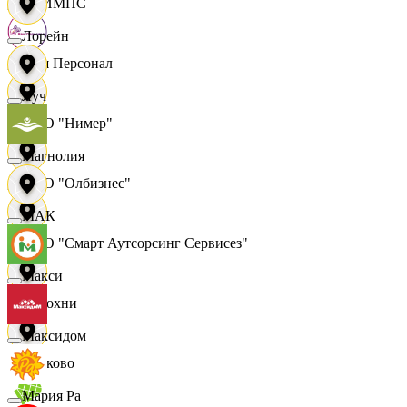
ОЛИМПС
Лорейн
Ваш Персонал
Луч
ООО "Нимер"
Магнолия
ООО "Олбизнес"
МАК
ООО "Смарт Аутсорсинг Сервисез"
Макси
Отдохни
Максидом
Очаково
Мария Ра