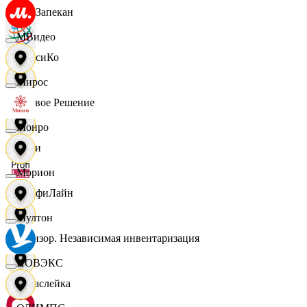
ПанЗапекан
МВидео
ПепсиКо
Мирос
Первое Решение
Монро
Пери
Морион
ПрофиЛайн
Мултон
Ревизор. Независимая инвентаризация
НОВЭКС
Саваслейка