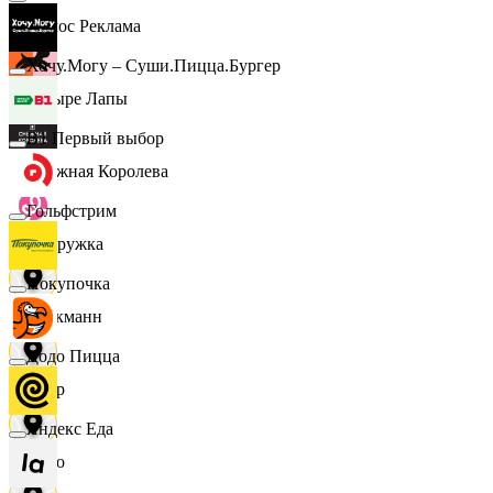
Эдмос Реклама
Хочу.Могу – Суши.Пицца.Бургер
Четыре Лапы
B1 Первый выбор
Снежная Королева
Гольфстрим
Подружка
Покупочка
Стокманн
Додо Пицца
Cпар
Яндекс Еда
demo