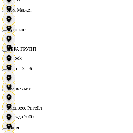
Хом Маркет
OBI
Хуторянка
RE
ЦЕРА ГРУПП
Reebok
Челны Хлеб
Seven
Чкаловский
XC
Экспресс Ритейл
Одежда 3000
Юлия