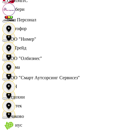
ОЛИМПС
Самбери
Ваш Персонал
Светофор
ООО "Нимер"
СетТрейд
ООО "Олбизнес"
Сигма
ООО "Смарт Аутсорсинг Сервисез"
СИН
Отдохни
Синтек
Очаково
Сириус