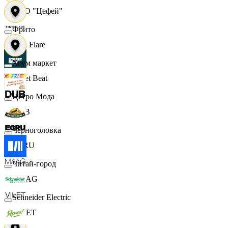
ООО "Цефей"
Фрито
Finn Flare
Хоум маркет
Street Beat
Цетро Мода
DUB
Черноголовка
ECRU
Читай-город
MAAG
Schneider Electric
VILET