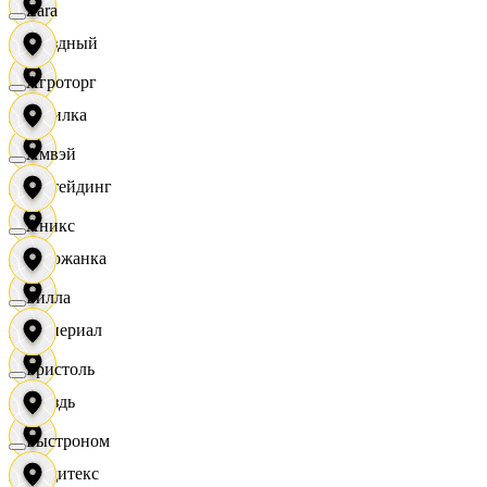
Zara
Звездный
Агроторг
Горилка
Амвэй
Ижтейдинг
Аникс
Горожанка
Билла
Империал
Бристоль
Гроздь
Быстроном
Индитекс