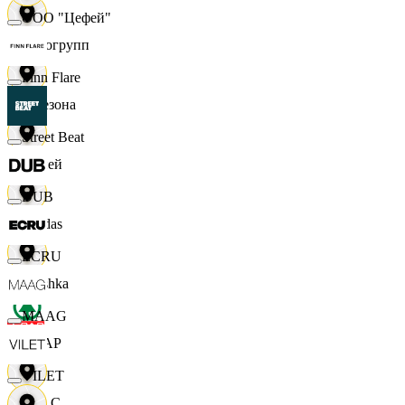
ООО "Цефей"
Яркогрупп
Finn Flare
4 Сезона
Street Beat
7 дней
DUB
Adidas
ECRU
Bershka
MAAG
СПАР
VILET
M A C