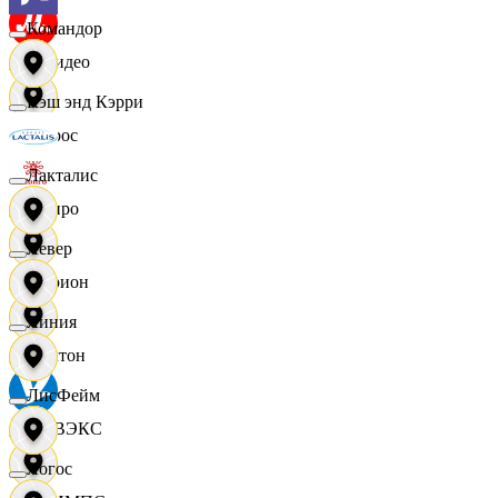
Командор
МВидео
Кэш энд Кэрри
Мирос
Лакталис
Монро
Левер
Морион
Линия
Мултон
ЛисФейм
НОВЭКС
Логос