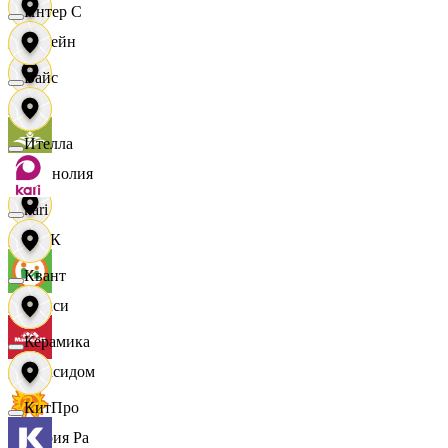
Интер С
Лорейн
Вайс
Луч
Ителла
Магнолия
kari
МАК
Квант
Макси
Керамика
Максидом
КитПро
Мария Ра