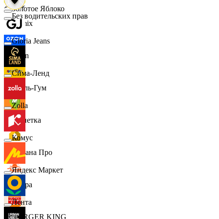
Золотое Яблоко
Без водительских прав
Demix
Gloria Jeans
Ozon
Сима-Ленд
Бубль-Гум
Zolla
Монетка
Комус
Лемана Про
Яндекс Маркет
7 утра
Лента
BURGER KING