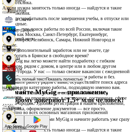
после отклика.
А если нужна занятость только иногда — найдутся и такие
Мираторг
предложения.
Начните зарабатывать после завершения учебы, в отпуске или
Дары Света
в выходные.
MyGig — это поиск работы по всей России, включая такие
Абрау-Дюрсо
города как Москва, Санкт-Петербург, Екатеринбург,
Детский мир
Новосибирск, Челябинск, Самара, Нижний Новгород и
другие.
Авиор
Ищете дополнительный заработок или не знаете, где
подработать в Брянске в свободное время?
Звезда
На MyGig вы легко можете найти подработку с гибким
графиком, рядом с домом, в центре или в любом другом
Альтум
районе города. У нас — только свежие вакансии с ежедневной
оплатой для мужчин и женщин, с опытом работы и без.
Зельгрос
Показать полный текст
Показать полностью
Выбирайте работу рядом с вами, осуществляйте поиск адреса
на карте или категорию работы, подходящую именно вам.
Аркета
Скачайте MyGig — приложение,
Предлагаем только свежие и актуальные вакансии в
Зенден
магазинах, на производстве, в ресторанах, гостиницах, сфере
которому доверяют 1,5+ млн человек!
услуг и продаж. Удобная регистрация в нашем приложении,
Архим
поддержка, оформление документов — все просто.
Доступно во всех основных магазинах приложений
Инканто
Воспользуйтесь услугами MyGig и начните работать уже сразу
после отклика.
App Store
Google Play
Асептика
А если нужна занятость только иногда — найдутся и такие