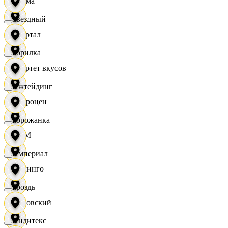
Дисма
Звездный
Квартал
Горилка
Квартет вкусов
Ижтейдинг
Доброцен
Горожанка
ДОМ
Империал
Доминго
Гроздь
Кировский
Индитекс