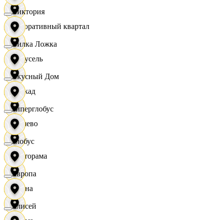
Виктория
Декоративный квартал
Вилка Ложка
Карусель
Вкусный Дом
Каскад
Гиперглобус
Дёшево
Глобус
Касторама
Европа
Диана
Елисей