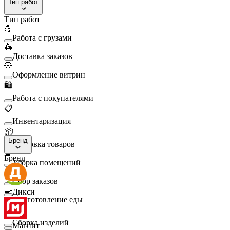
Тип работ
Тип работ
💪
Работа с грузами
🛵
Доставка заказов
🧸
Оформление витрин
🛍️
Работа с покупателями
📋
Инвентаризация
📦
Бренд
Упаковка товаров
🧹
Бренд
Уборка помещений
🛒
Сбор заказов
🍳
Дикси
Приготовление еды
🛠️
Сборка изделий
Магнит