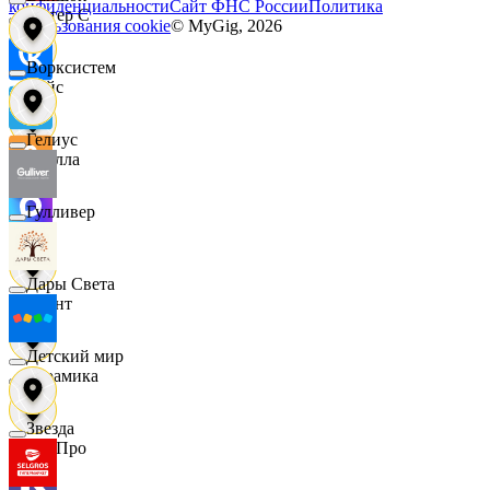
конфиденциальности
Сайт ФНС России
Политика
Интер С
использования cookie
© MyGig,
2026
Ворксистем
Вайс
Гелиус
Ителла
Гулливер
kari
Дары Света
Квант
Детский мир
Керамика
Звезда
КитПро