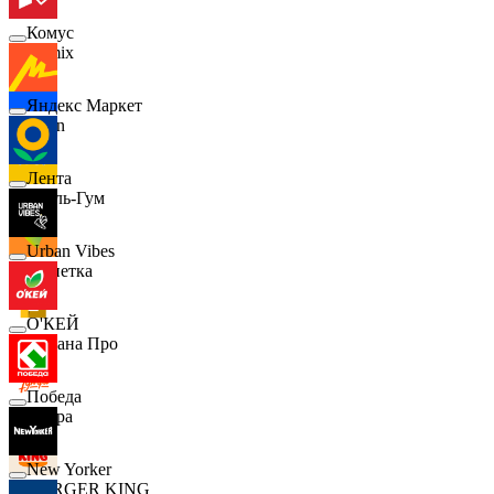
Комус
Demix
Яндекс Маркет
Ozon
Лента
Бубль-Гум
Urban Vibes
Монетка
О'КЕЙ
Лемана Про
Победа
7 утра
New Yorker
BURGER KING