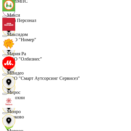
ОЛИМПС
Макси
Ваш Персонал
Максидом
ООО "Нимер"
Мария Ра
ООО "Олбизнес"
МВидео
ООО "Смарт Аутсорсинг Сервисез"
Мирос
Отдохни
Монро
Очаково
Морион