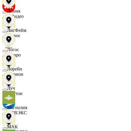
Линия
МВидео
ЛисФейм
Мирос
Логос
Монро
Лорейн
Морион
Луч
Мултон
Магнолия
НОВЭКС
МАК