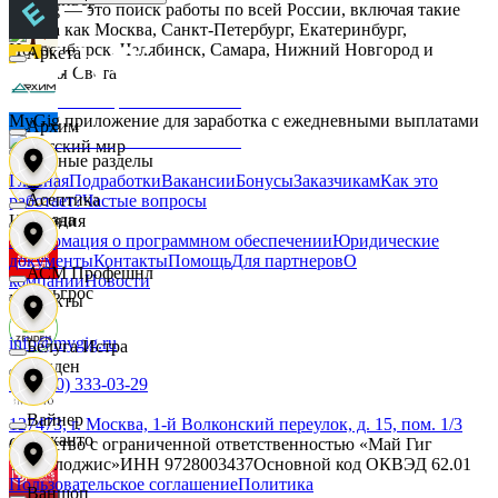
MyGig — это поиск работы по всей России, включая такие
города как Москва, Санкт-Петербург, Екатеринбург,
Новосибирск, Челябинск, Самара, Нижний Новгород и
Аркета
другие.
Дары Света
MyGig приложение для заработка с ежедневными выплатами
Архим
Детский мир
Основные разделы
Главная
Подработки
Вакансии
Бонусы
Заказчикам
Как это
Асептика
работает?
Частые вопросы
Звезда
Компания
Информация о программном обеспечении
Юридические
документы
Контакты
Помощь
Для партнеров
О
АСМ Профешнл
компании
Новости
Зельгрос
Контакты
info@mygig.ru
Белуга Истра
Зенден
+8 (800) 333-03-29
Вайнер
127473, г. Москва, 1-й Волконский переулок, д. 15, пом. 1/3
Инканто
Общество с ограниченной ответственностью «Май Гиг
Технолоджис»
ИНН
9728003437
Основной код ОКВЭД
62.01
Пользовательское соглашение
Политика
Ваншоп