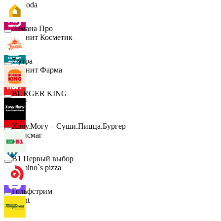
Lamoda
Лемана Про
Магнит Косметик
7 утра
Магнит Фарма
BURGER KING
Hoff
Хочу.Могу – Суши.Пицца.Бургер
Офисмаг
B1 Первый выбор
Domino`s pizza
Гольфстрим
Urent