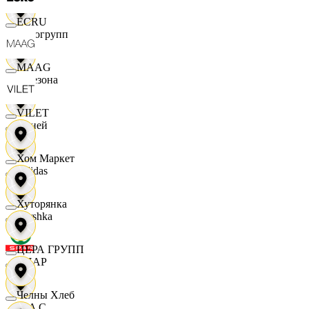
ECRU
Яркогрупп
MAAG
4 Сезона
VILET
7 дней
Хом Маркет
Adidas
Хуторянка
Bershka
ЦЕРА ГРУПП
СПАР
Челны Хлеб
M A C