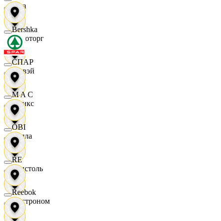
Zara
Bershka
Агроторг
СПАР
Амвэй
M A C
Аникс
OBI
Билла
RE
Бристоль
Reebok
Быстроном