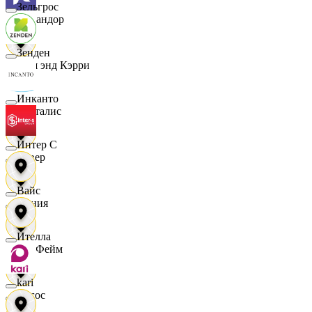
Зельгрос
Командор
Зенден
Кэш энд Кэрри
Инканто
Лакталис
Интер С
Левер
Вайс
Линия
Ителла
ЛисФейм
kari
Логос