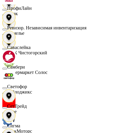
ПрофиЛайн
Смак
Ревизор. Независимая инвентаризация
Сомелье
Саваслейка
СПК Чистогорский
Самбери
Супермаркет Солос
Светофор
Таблоджикс
СетТрейд
Твое
Сигма
ТракМоторс