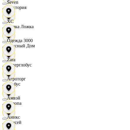
Seven
Виктория
XC
Вилка Ложка
Одежда 3000
Вкусный Дом
Zara
Гиперглобус
Агроторг
Глобус
Амвэй
Европа
Аникс
Елисей