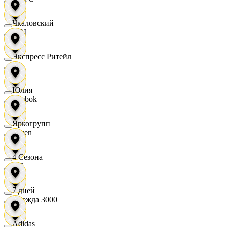
Чкаловский
OBI
Экспресс Ритейл
RE
Юлия
Reebok
Яркогрупп
Seven
4 Сезона
XC
7 дней
Одежда 3000
Adidas