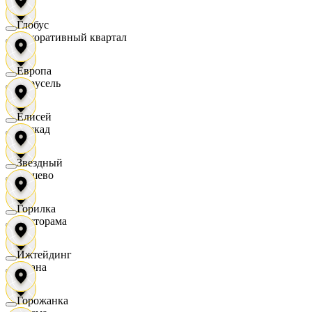
Глобус
Декоративный квартал
Европа
Карусель
Елисей
Каскад
Звездный
Дёшево
Горилка
Касторама
Ижтейдинг
Диана
Горожанка