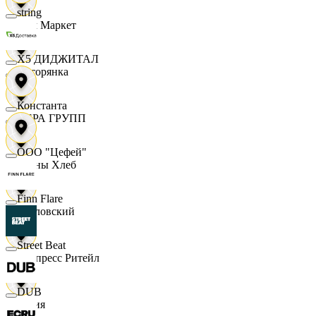
string
Хом Маркет
X5 ДИДЖИТАЛ
Хуторянка
Константа
ЦЕРА ГРУПП
ООО "Цефей"
Челны Хлеб
Finn Flare
Чкаловский
Street Beat
Экспресс Ритейл
DUB
Юлия