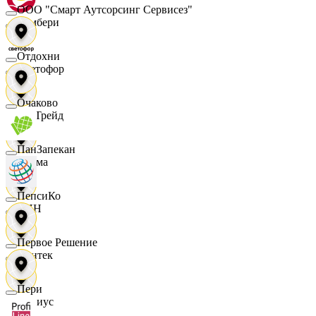
ООО "Смарт Аутсорсинг Сервисез"
Самбери
Отдохни
Светофор
Очаково
СетТрейд
ПанЗапекан
Сигма
ПепсиКо
СИН
Первое Решение
Синтек
Пери
Сириус