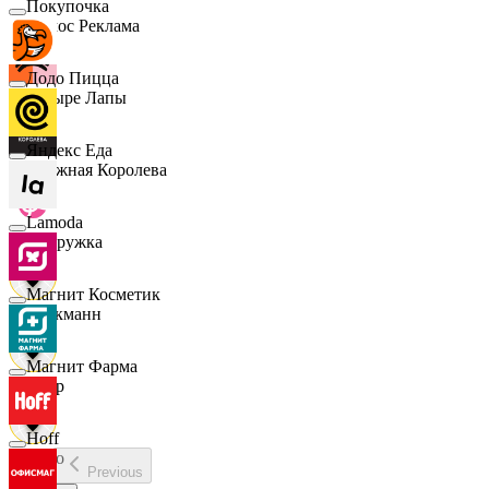
Покупочка
Эдмос Реклама
Додо Пицца
Четыре Лапы
Яндекс Еда
Снежная Королева
Lamoda
Подружка
Магнит Косметик
Стокманн
Магнит Фарма
Cпар
Hoff
demo
Previous