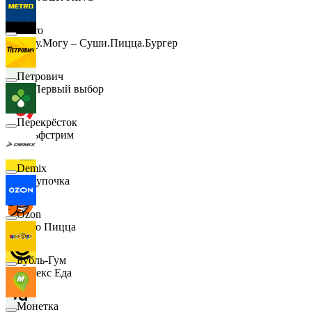
Metro
Хочу.Могу – Суши.Пицца.Бургер
Петрович
B1 Первый выбор
Перекрёсток
Гольфстрим
Demix
Покупочка
Ozon
Додо Пицца
Бубль-Гум
Яндекс Еда
Монетка