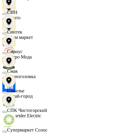
СИН
Фрито
Синтек
Хоум маркет
Сириус
Цетро Мода
Смак
Черноголовка
Сомелье
Читай-город
СПК Чистогорский
Schneider Electric
Супермаркет Солос