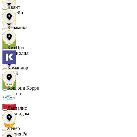
Квант
Лорейн
Керамика
Луч
КитПро
Магнолия
Командор
МАК
Кэш энд Кэрри
Макси
Лакталис
Максидом
Левер
Мария Ра