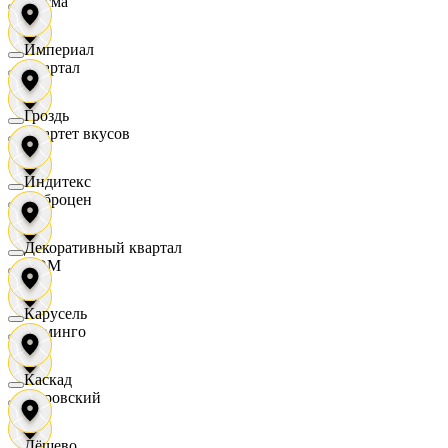
Дисма
Империал
Квартал
Гроздь
Квартет вкусов
Индитекс
Доброцен
Декоративный квартал
ДОМ
Карусель
Доминго
Каскад
Кировский
Дёшево