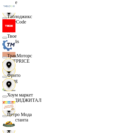
Ярче
Таблоджикс
FaceCode
Твое
Modis
ТракМоторс
OFFPRICE
Фрито
string
Хоум маркет
X5 ДИДЖИТАЛ
Цетро Мода
Константа