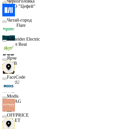
Черноголовка
ООО "Цефей"
Читай-город
Finn Flare
Schneider Electric
Street Beat
Ярче
DUB
FaceCode
ECRU
Modis
MAAG
OFFPRICE
VILET