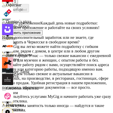
1
Офисмаг
Мираторг
Next
Domino`s pizza
Скачайте приложение
Каждый день новые подработки:
Абрау-Дюрсо
скачивайте приложение и работайте на своих условиях!
Установить приложение
Ищете дополнительный заработок или не знаете, где
Urent
подработать в Черкесске в свободное время?
Авиор
На MyGig вы легко можете найти подработку с гибким
графиком, рядом с домом, в центре или в любом другом
Эдмос Реклама
районе города. У нас — только свежие вакансии с ежедневной
Альтум
оплатой для мужчин и женщин, с опытом работы и без.
Выбирайте работу рядом с вами, осуществляйте поиск адреса
на карте или категорию работы, подходящую именно вам.
Четыре Лапы
Предлагаем только свежие и актуальные вакансии в
Аркета
магазинах, на производстве, в ресторанах, гостиницах, сфере
услуг и продаж. Удобная регистрация в нашем приложении,
поддержка, оформление документов — все просто.
Снежная Королева
Архим
Воспользуйтесь услугами MyGig и начните работать уже сразу
после отклика.
Подружка
А если нужна занятость только иногда — найдутся и такие
Асептика
предложения.