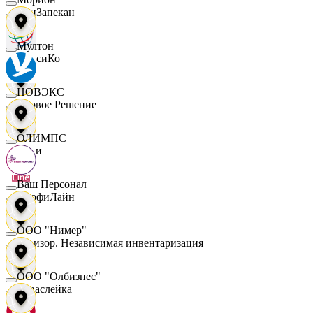
ПанЗапекан
Мултон
ПепсиКо
НОВЭКС
Первое Решение
ОЛИМПС
Пери
Ваш Персонал
ПрофиЛайн
ООО "Нимер"
Ревизор. Независимая инвентаризация
ООО "Олбизнес"
Саваслейка