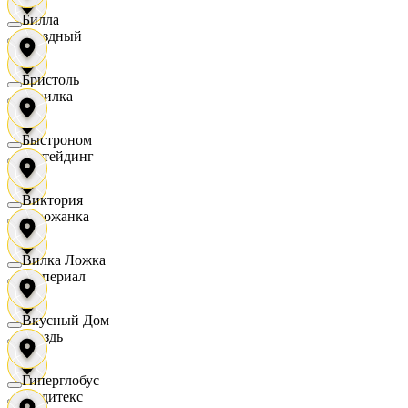
Билла
Звездный
Бристоль
Горилка
Быстроном
Ижтейдинг
Виктория
Горожанка
Вилка Ложка
Империал
Вкусный Дом
Гроздь
Гиперглобус
Индитекс