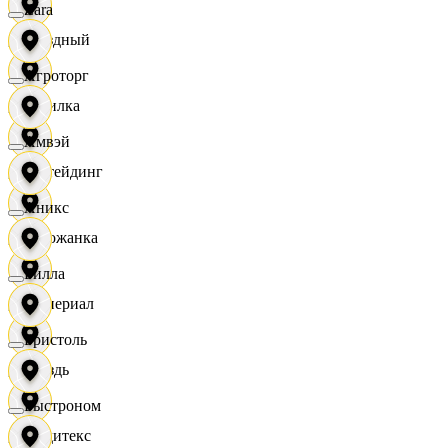
Zara
Звездный
Агроторг
Горилка
Амвэй
Ижтейдинг
Аникс
Горожанка
Билла
Империал
Бристоль
Гроздь
Быстроном
Индитекс