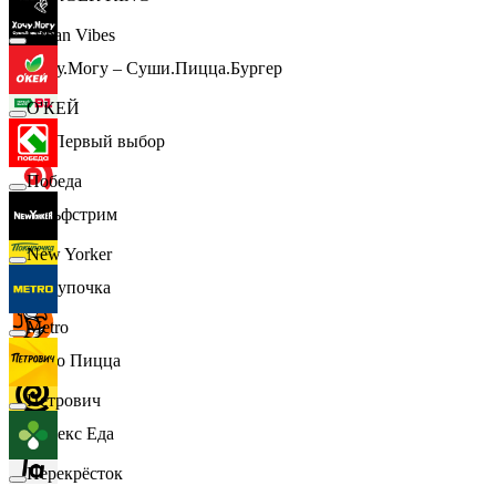
Urban Vibes
Хочу.Могу – Суши.Пицца.Бургер
О'КЕЙ
B1 Первый выбор
Победа
Гольфстрим
New Yorker
Покупочка
Metro
Додо Пицца
Петрович
Яндекс Еда
Перекрёсток