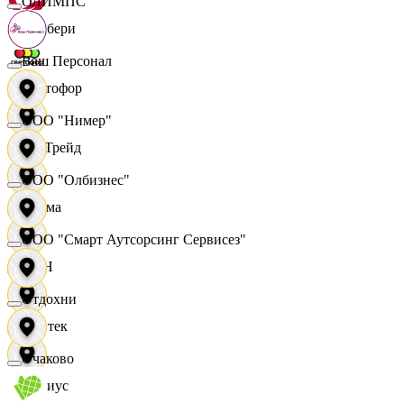
ОЛИМПС
Самбери
Ваш Персонал
Светофор
ООО "Нимер"
СетТрейд
ООО "Олбизнес"
Сигма
ООО "Смарт Аутсорсинг Сервисез"
СИН
Отдохни
Синтек
Очаково
Сириус