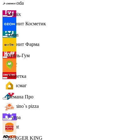
Lamoda
Demix
Магнит Косметик
Ozon
Магнит Фарма
Бубль-Гум
Hoff
Монетка
Офисмаг
Лемана Про
Domino`s pizza
7 утра
Urent
BURGER KING