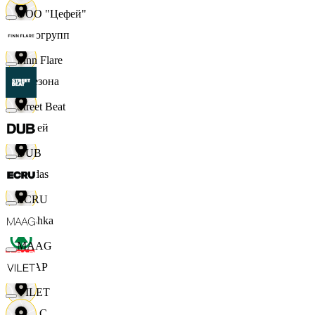
ООО "Цефей"
Яркогрупп
Finn Flare
4 Сезона
Street Beat
7 дней
DUB
Adidas
ECRU
Bershka
MAAG
СПАР
VILET
M A C