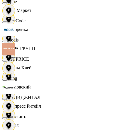
Ярче
Хом Маркет
FaceCode
Хуторянка
Modis
ЦЕРА ГРУПП
OFFPRICE
Челны Хлеб
string
Чкаловский
X5 ДИДЖИТАЛ
Экспресс Ритейл
Константа
Юлия