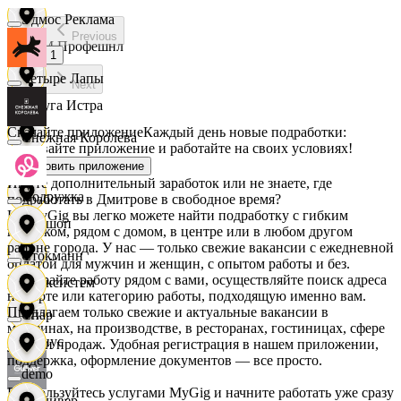
Эдмос Реклама
Previous
АСМ Профешнл
1
Четыре Лапы
Next
Белуга Истра
Скачайте приложение
Каждый день новые подработки:
Снежная Королева
скачивайте приложение и работайте на своих условиях!
Вайнер
Установить приложение
Ищете дополнительный заработок или не знаете, где
Подружка
подработать в Дмитрове в свободное время?
На MyGig вы легко можете найти подработку с гибким
Ваншоп
графиком, рядом с домом, в центре или в любом другом
районе города. У нас — только свежие вакансии с ежедневной
Стокманн
оплатой для мужчин и женщин, с опытом работы и без.
Выбирайте работу рядом с вами, осуществляйте поиск адреса
Ворксистем
на карте или категорию работы, подходящую именно вам.
Предлагаем только свежие и актуальные вакансии в
Cпар
магазинах, на производстве, в ресторанах, гостиницах, сфере
Гелиус
услуг и продаж. Удобная регистрация в нашем приложении,
поддержка, оформление документов — все просто.
demo
Воспользуйтесь услугами MyGig и начните работать уже сразу
Гулливер