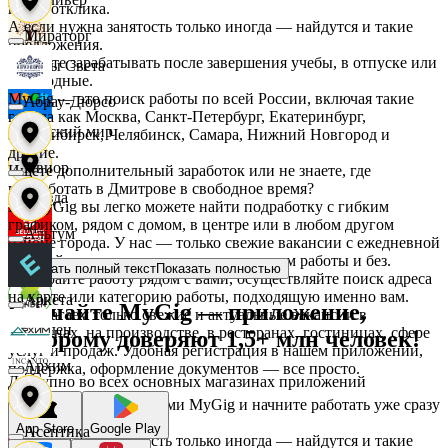
после отклика.
А если нужна занятость только иногда — найдутся и такие
Мираторг
предложения.
Начните зарабатывать после завершения учебы, в отпуске или
Дары Света
в выходные.
MyGig — это поиск работы по всей России, включая такие
Абрау-Дюрсо
города как Москва, Санкт-Петербург, Екатеринбург,
Детский мир
Новосибирск, Челябинск, Самара, Нижний Новгород и
другие.
Авиор
Ищете дополнительный заработок или не знаете, где
подработать в Дмитрове в свободное время?
Звезда
На MyGig вы легко можете найти подработку с гибким
графиком, рядом с домом, в центре или в любом другом
Альтум
районе города. У нас — только свежие вакансии с ежедневной
оплатой для мужчин и женщин, с опытом работы и без.
Зельгрос
Показать полный текст
Показать полностью
Выбирайте работу рядом с вами, осуществляйте поиск адреса
на карте или категорию работы, подходящую именно вам.
Аркета
Скачайте MyGig — приложение,
Предлагаем только свежие и актуальные вакансии в
Зенден
магазинах, на производстве, в ресторанах, гостиницах, сфере
которому доверяют 1,5+ млн человек!
услуг и продаж. Удобная регистрация в нашем приложении,
Архим
поддержка, оформление документов — все просто.
Доступно во всех основных магазинах приложений
Инканто
Воспользуйтесь услугами MyGig и начните работать уже сразу
после отклика.
App Store
Google Play
Асептика
А если нужна занятость только иногда — найдутся и такие