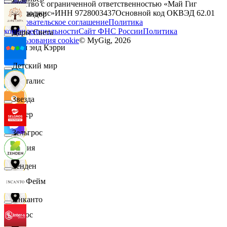
Общество с ограниченной ответственностью «Май Гиг
Технолоджис»
ИНН
9728003437
Основной код ОКВЭД
62.01
Командор
Пользовательское соглашение
Политика
конфиденциальности
Сайт ФНС России
Политика
Дары Света
использования cookie
© MyGig,
2026
Кэш энд Кэрри
Детский мир
Лакталис
Звезда
Левер
Зельгрос
Линия
Зенден
ЛисФейм
Инканто
Логос