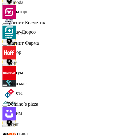
Lamoda
Мираторг
Магнит Косметик
Абрау-Дюрсо
Магнит Фарма
Авиор
Hoff
Альтум
Офисмаг
Аркета
Domino`s pizza
Архим
Urent
Асептика