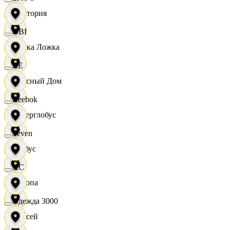
Виктория
OBI
Вилка Ложка
RE
Вкусный Дом
Reebok
Гиперглобус
Seven
Глобус
XC
Европа
Одежда 3000
Елисей