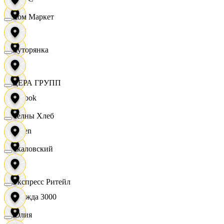
Хом Маркет
OBI
Хуторянка
RE
ЦЕРА ГРУПП
Reebok
Челны Хлеб
Seven
Чкаловский
XC
Экспресс Ритейл
Одежда 3000
Юлия