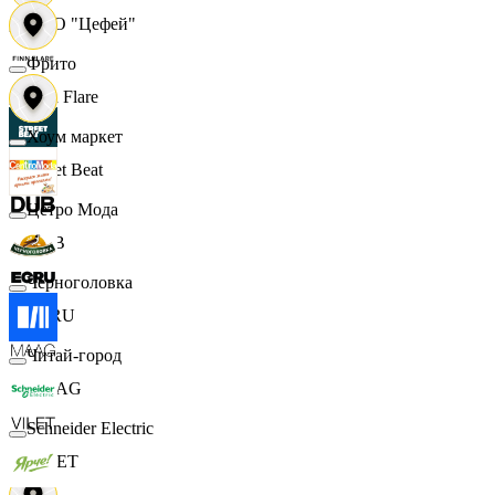
ООО "Цефей"
Фрито
Finn Flare
Хоум маркет
Street Beat
Цетро Мода
DUB
Черноголовка
ECRU
Читай-город
MAAG
Schneider Electric
VILET