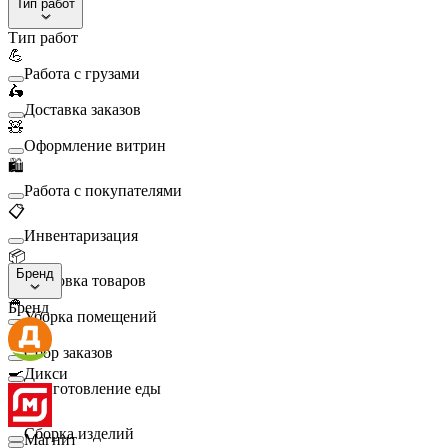
Тип работ
Тип работ
💪
Работа с грузами
🛵
Доставка заказов
🧸
Оформление витрин
🛍️
Работа с покупателями
📋
Инвентаризация
📦
Бренд
Упаковка товаров
🧹
Бренд
Уборка помещений
🛒
Сбор заказов
🍳
Дикси
Приготовление еды
🛠️
Сборка изделий
Магнит