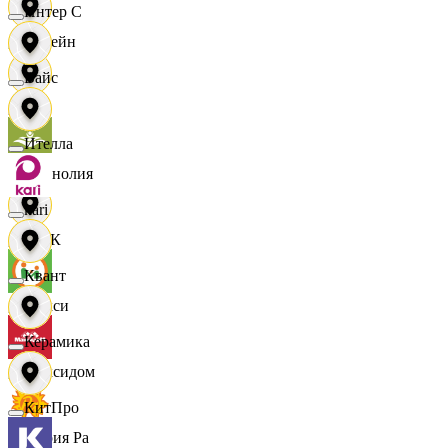
Интер С
Лорейн
Вайс
Луч
Ителла
Магнолия
kari
МАК
Квант
Макси
Керамика
Максидом
КитПро
Мария Ра