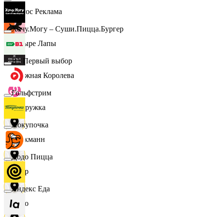
Эдмос Реклама
Хочу.Могу – Суши.Пицца.Бургер
Четыре Лапы
B1 Первый выбор
Снежная Королева
Гольфстрим
Подружка
Покупочка
Стокманн
Додо Пицца
Cпар
Яндекс Еда
demo