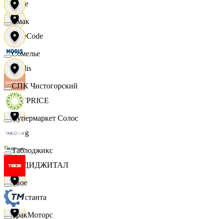
Ярче
Смак
FaceCode
Сомелье
Modis
СПК Чистогорский
OFFPRICE
Супермаркет Солос
string
Таблоджикс
X5 ДИДЖИТАЛ
Твое
Константа
ТракМоторс