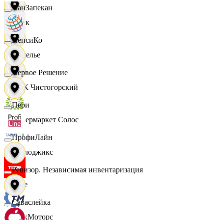
ПанЗапекан
Смак
ПепсиКо
Сомелье
Первое Решение
СПК Чистогорский
Пери
Супермаркет Солос
ПрофиЛайн
Таблоджикс
Ревизор. Независимая инвентаризация
Твое
Саваслейка
ТракМоторс