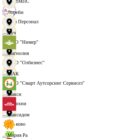
ОЛИМПС
Лорейн
Ваш Персонал
Луч
ООО "Нимер"
Магнолия
ООО "Олбизнес"
МАК
ООО "Смарт Аутсорсинг Сервисез"
Макси
Отдохни
Максидом
Очаково
Мария Ра