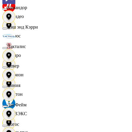
Командор
МВидео
Кэш энд Кэрри
Мирос
Лакталис
Монро
Левер
Морион
Линия
Мултон
ЛисФейм
НОВЭКС
Логос