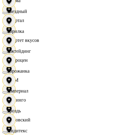
Дисма
Звездный
Квартал
Горилка
Квартет вкусов
Ижтейдинг
Доброцен
Горожанка
ДОМ
Империал
Доминго
Гроздь
Кировский
Индитекс