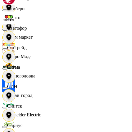
Самбери
Фрито
Светофор
Хоум маркет
СетТрейд
Цетро Мода
Сигма
Черноголовка
СИН
Читай-город
Синтек
Schneider Electric
Сириус