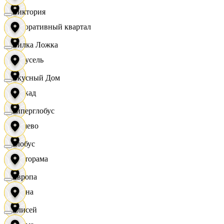
Виктория
Декоративный квартал
Вилка Ложка
Карусель
Вкусный Дом
Каскад
Гиперглобус
Дёшево
Глобус
Касторама
Европа
Диана
Елисей