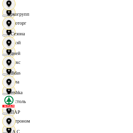
Zara
Яркогрупп
Агроторг
4 Сезона
Амвэй
7 дней
Аникс
Adidas
Билла
Bershka
Бристоль
СПАР
Быстроном
M A C