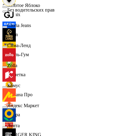
Золотое Яблоко
Без водительских прав
Demix
Gloria Jeans
Ozon
Сима-Ленд
Бубль-Гум
Zolla
Монетка
Комус
Лемана Про
Яндекс Маркет
7 утра
Лента
BURGER KING