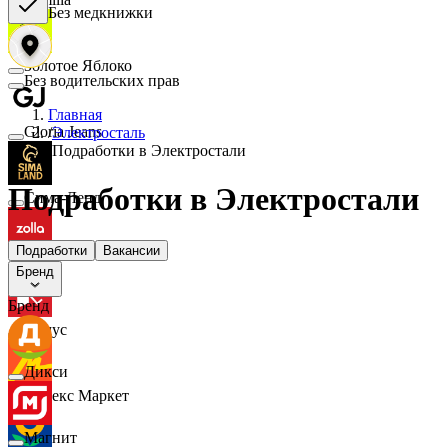
Без медкнижки
Золотое Яблоко
Без водительских прав
Главная
Gloria Jeans
/
Электросталь
/
Подработки в Электростали
Подработки в Электростали
Сима-Ленд
Подработки
Вакансии
Zolla
Бренд
Бренд
Комус
Дикси
Яндекс Маркет
Магнит