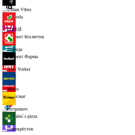
Urban Vibes
Lamoda
О'КЕЙ
Магнит Косметик
Победа
Магнит Фарма
New Yorker
Hoff
Metro
Офисмаг
Петрович
Domino`s pizza
Перекрёсток