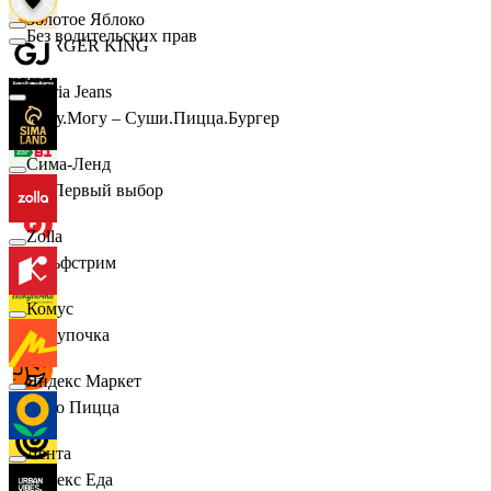
Золотое Яблоко
Без водительских прав
BURGER KING
Gloria Jeans
Хочу.Могу – Суши.Пицца.Бургер
Сима-Ленд
B1 Первый выбор
Zolla
Гольфстрим
Комус
Покупочка
Яндекс Маркет
Додо Пицца
Лента
Яндекс Еда