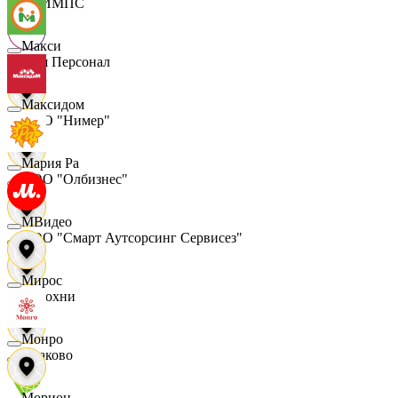
ОЛИМПС
Макси
Ваш Персонал
Максидом
ООО "Нимер"
Мария Ра
ООО "Олбизнес"
МВидео
ООО "Смарт Аутсорсинг Сервисез"
Мирос
Отдохни
Монро
Очаково
Морион