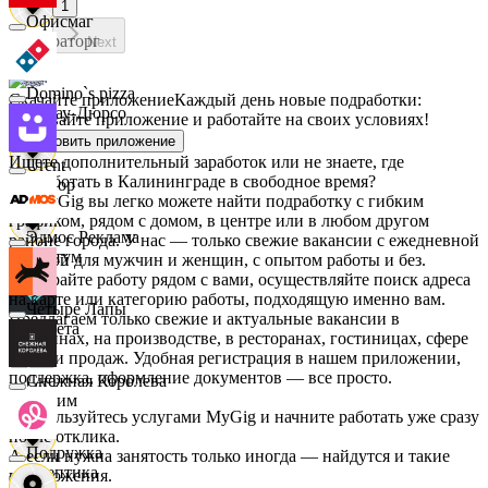
1
Офисмаг
Мираторг
Next
Domino`s pizza
Скачайте приложение
Каждый день новые подработки:
Абрау-Дюрсо
скачивайте приложение и работайте на своих условиях!
Установить приложение
Ищете дополнительный заработок или не знаете, где
Urent
подработать в Калининграде в свободное время?
Авиор
На MyGig вы легко можете найти подработку с гибким
графиком, рядом с домом, в центре или в любом другом
Эдмос Реклама
районе города. У нас — только свежие вакансии с ежедневной
Альтум
оплатой для мужчин и женщин, с опытом работы и без.
Выбирайте работу рядом с вами, осуществляйте поиск адреса
на карте или категорию работы, подходящую именно вам.
Четыре Лапы
Предлагаем только свежие и актуальные вакансии в
Аркета
магазинах, на производстве, в ресторанах, гостиницах, сфере
услуг и продаж. Удобная регистрация в нашем приложении,
поддержка, оформление документов — все просто.
Снежная Королева
Архим
Воспользуйтесь услугами MyGig и начните работать уже сразу
после отклика.
Подружка
А если нужна занятость только иногда — найдутся и такие
Асептика
предложения.