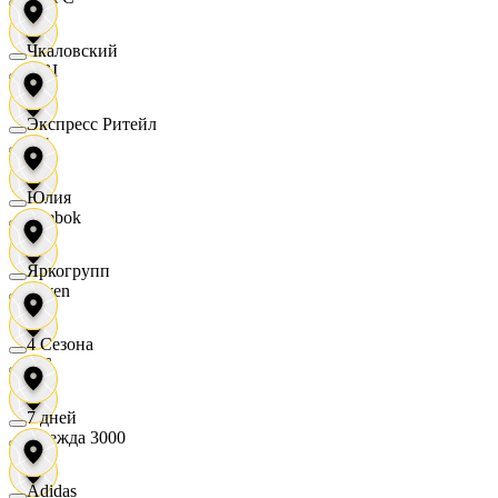
Чкаловский
OBI
Экспресс Ритейл
RE
Юлия
Reebok
Яркогрупп
Seven
4 Сезона
XC
7 дней
Одежда 3000
Adidas