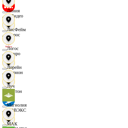
Линия
МВидео
ЛисФейм
Мирос
Логос
Монро
Лорейн
Морион
Луч
Мултон
Магнолия
НОВЭКС
МАК