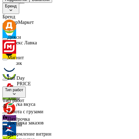
Верный
Бренд
Бренд
СберМаркет
Дикси
Яндекс Лавка
Магнит
Чижик
Fun Day
FIX PRICE
Тип работ
Ашан
Тип работ
Азбука вкуса
💪
Работа с грузами
🛵
Пятёрочка
Доставка заказов
Familia
🧸
Оформление витрин