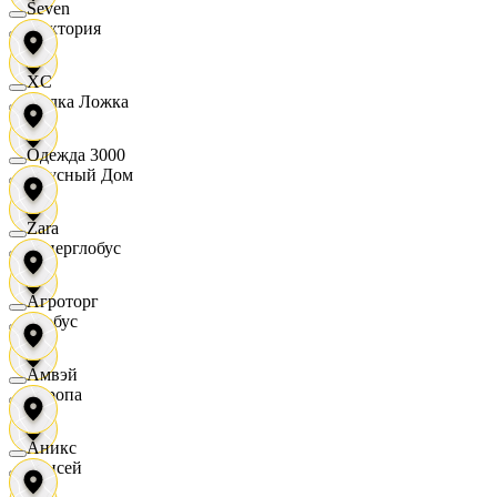
Seven
Виктория
XC
Вилка Ложка
Одежда 3000
Вкусный Дом
Zara
Гиперглобус
Агроторг
Глобус
Амвэй
Европа
Аникс
Елисей