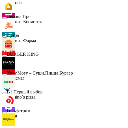
Lamoda
Лемана Про
Магнит Косметик
7 утра
Магнит Фарма
BURGER KING
Hoff
Хочу.Могу – Суши.Пицца.Бургер
Офисмаг
B1 Первый выбор
Domino`s pizza
Гольфстрим
Urent