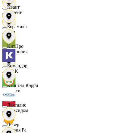
Квант
Лорейн
Керамика
Луч
КитПро
Магнолия
Командор
МАК
Кэш энд Кэрри
Макси
Лакталис
Максидом
Левер
Мария Ра