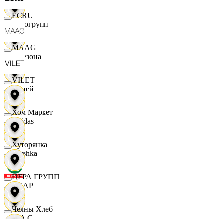
ECRU
Яркогрупп
MAAG
4 Сезона
VILET
7 дней
Хом Маркет
Adidas
Хуторянка
Bershka
ЦЕРА ГРУПП
СПАР
Челны Хлеб
M A C