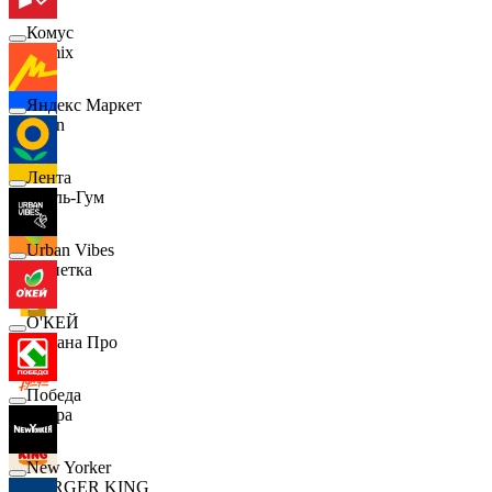
Комус
Demix
Яндекс Маркет
Ozon
Лента
Бубль-Гум
Urban Vibes
Монетка
О'КЕЙ
Лемана Про
Победа
7 утра
New Yorker
BURGER KING