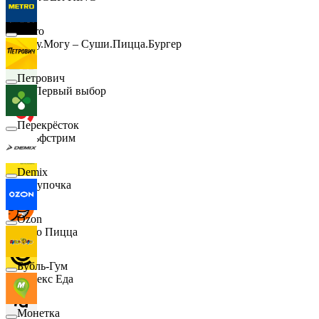
Metro
Хочу.Могу – Суши.Пицца.Бургер
Петрович
B1 Первый выбор
Перекрёсток
Гольфстрим
Demix
Покупочка
Ozon
Додо Пицца
Бубль-Гум
Яндекс Еда
Монетка