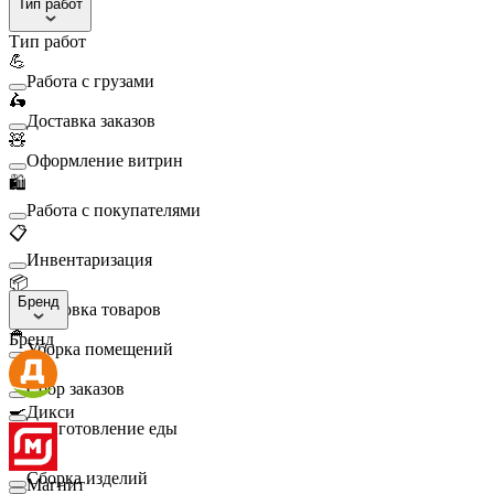
Тип работ
Тип работ
💪
Работа с грузами
🛵
Доставка заказов
🧸
Оформление витрин
🛍️
Работа с покупателями
📋
Инвентаризация
📦
Бренд
Упаковка товаров
🧹
Бренд
Уборка помещений
🛒
Сбор заказов
🍳
Дикси
Приготовление еды
🛠️
Сборка изделий
Магнит