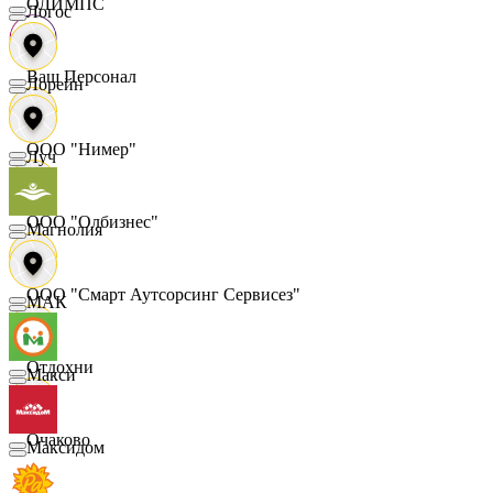
ОЛИМПС
Логос
Ваш Персонал
Лорейн
ООО "Нимер"
Луч
ООО "Олбизнес"
Магнолия
ООО "Смарт Аутсорсинг Сервисез"
МАК
Отдохни
Макси
Очаково
Максидом