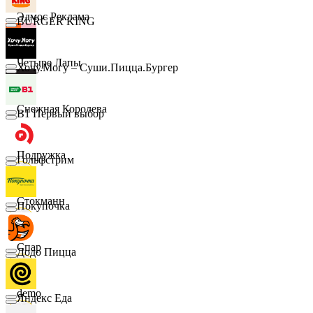
Эдмос Реклама
BURGER KING
Четыре Лапы
Хочу.Могу – Суши.Пицца.Бургер
Снежная Королева
B1 Первый выбор
Подружка
Гольфстрим
Стокманн
Покупочка
Cпар
Додо Пицца
demo
Яндекс Еда