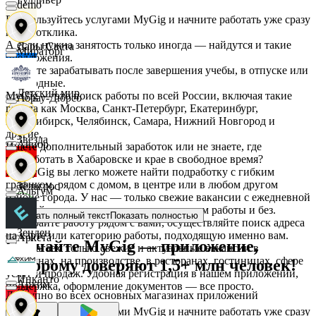
demo
Воспользуйтесь услугами MyGig и начните работать уже сразу
после отклика.
А если нужна занятость только иногда — найдутся и такие
Дары Света
Мираторг
предложения.
Начните зарабатывать после завершения учебы, в отпуске или
в выходные.
Детский мир
MyGig — это поиск работы по всей России, включая такие
Абрау-Дюрсо
города как Москва, Санкт-Петербург, Екатеринбург,
Новосибирск, Челябинск, Самара, Нижний Новгород и
другие.
Звезда
Авиор
Ищете дополнительный заработок или не знаете, где
подработать в Хабаровске и крае в свободное время?
На MyGig вы легко можете найти подработку с гибким
графиком, рядом с домом, в центре или в любом другом
Зельгрос
Альтум
районе города. У нас — только свежие вакансии с ежедневной
оплатой для мужчин и женщин, с опытом работы и без.
Показать полный текст
Показать полностью
Выбирайте работу рядом с вами, осуществляйте поиск адреса
Зенден
на карте или категорию работы, подходящую именно вам.
Аркета
Скачайте MyGig — приложение,
Предлагаем только свежие и актуальные вакансии в
магазинах, на производстве, в ресторанах, гостиницах, сфере
которому доверяют 1,5+ млн человек!
услуг и продаж. Удобная регистрация в нашем приложении,
Инканто
Архим
поддержка, оформление документов — все просто.
Доступно во всех основных магазинах приложений
Воспользуйтесь услугами MyGig и начните работать уже сразу