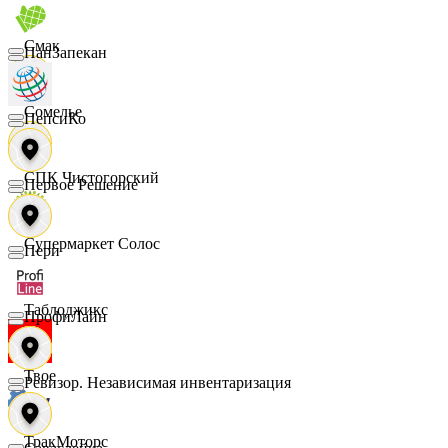
Смак
ПанЗапекан
Сомелье
ПепсиКо
СПК Чистогорский
Первое Решение
Супермаркет Солос
Пери
Таблоджикс
ПрофиЛайн
Твое
Ревизор. Независимая инвентаризация
ТракМоторс