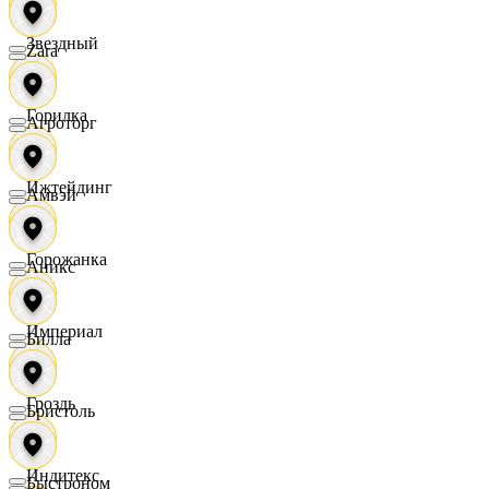
Звездный
Zara
Горилка
Агроторг
Ижтейдинг
Амвэй
Горожанка
Аникс
Империал
Билла
Гроздь
Бристоль
Индитекс
Быстроном