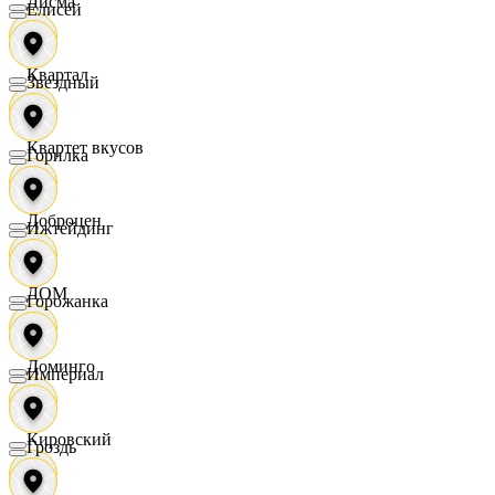
Дисма
Елисей
Квартал
Звездный
Квартет вкусов
Горилка
Доброцен
Ижтейдинг
ДОМ
Горожанка
Доминго
Империал
Кировский
Гроздь