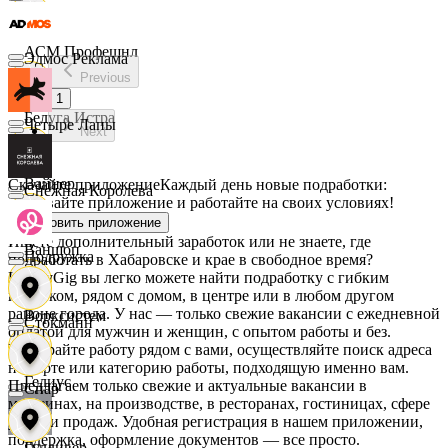
АСМ Профешнл
Эдмос Реклама
Previous
1
Белуга Истра
Четыре Лапы
Next
Вайнер
Скачайте приложение
Каждый день новые подработки:
Снежная Королева
скачивайте приложение и работайте на своих условиях!
Установить приложение
Ищете дополнительный заработок или не знаете, где
Ваншоп
Подружка
подработать в Хабаровске и крае в свободное время?
На MyGig вы легко можете найти подработку с гибким
графиком, рядом с домом, в центре или в любом другом
районе города. У нас — только свежие вакансии с ежедневной
Ворксистем
Стокманн
оплатой для мужчин и женщин, с опытом работы и без.
Выбирайте работу рядом с вами, осуществляйте поиск адреса
на карте или категорию работы, подходящую именно вам.
Гелиус
Предлагаем только свежие и актуальные вакансии в
Cпар
магазинах, на производстве, в ресторанах, гостиницах, сфере
услуг и продаж. Удобная регистрация в нашем приложении,
поддержка, оформление документов — все просто.
Гулливер