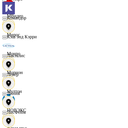
МВидео
Командор
Мирос
Кэш энд Кэрри
Монро
Лакталис
Морион
Левер
Мултон
Линия
НОВЭКС
ЛисФейм