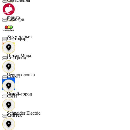
Саваслейка
Фрито
Самбери
Хоум маркет
Светофор
Цетро Мода
СетТрейд
Черноголовка
Сигма
Читай-город
СИН
Schneider Electric
Синтек