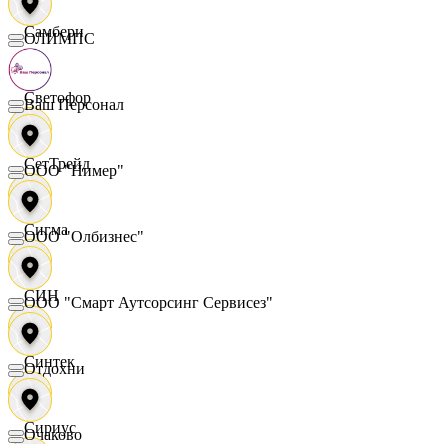
Самбери
ОЛИМПС
Светофор
Ваш Персонал
СетТрейд
ООО "Нимер"
Сигма
ООО "Олбизнес"
СИН
ООО "Смарт Аутсорсинг Сервисез"
Синтек
Отдохни
Сириус
Очаково