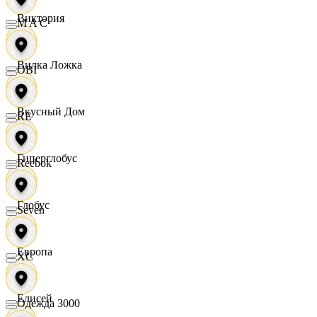
Виктория
M A C
Вилка Ложка
OBI
Вкусный Дом
RE
Гиперглобус
Reebok
Глобус
Seven
Европа
XC
Елисей
Одежда 3000