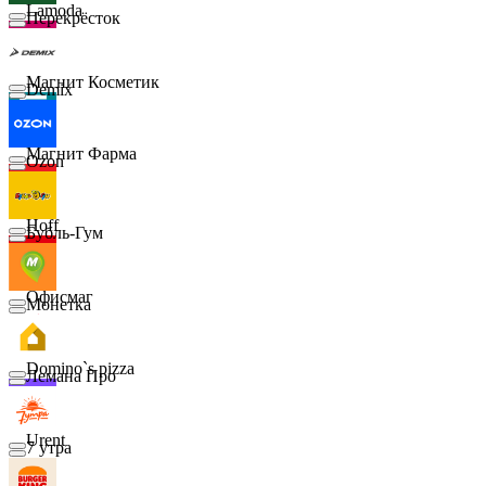
Lamoda
Перекрёсток
Магнит Косметик
Demix
Магнит Фарма
Ozon
Hoff
Бубль-Гум
Офисмаг
Монетка
Domino`s pizza
Лемана Про
Urent
7 утра