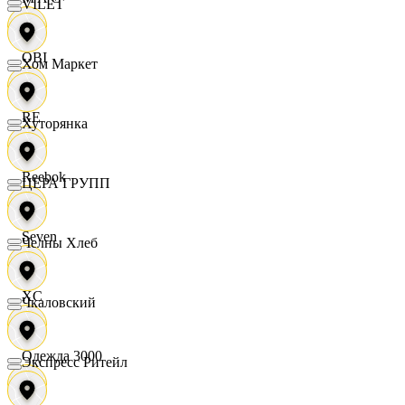
VILET
OBI
Хом Маркет
RE
Хуторянка
Reebok
ЦЕРА ГРУПП
Seven
Челны Хлеб
XC
Чкаловский
Одежда 3000
Экспресс Ритейл