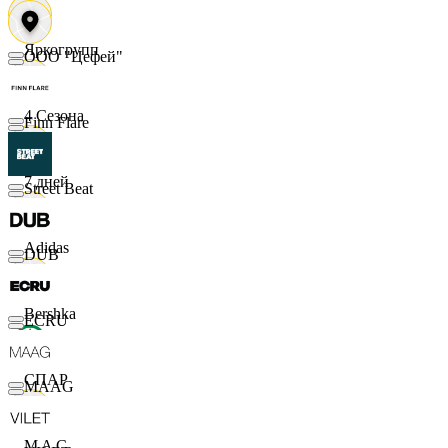
Яркогрупп
ООО "Цефей"
4 Сезона
Finn Flare
7 дней
Street Beat
Adidas
DUB
Bershka
ECRU
СПАР
MAAG
M A C