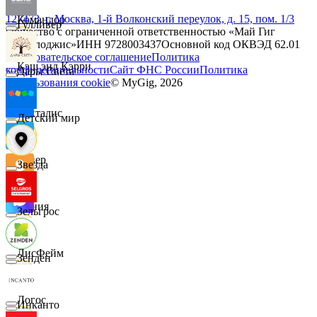
127473, г. Москва, 1-й Волконский переулок, д. 15, пом. 1/3
Командор
Гулливер
Общество с ограниченной ответственностью «Май Гиг
Технолоджис»
ИНН
9728003437
Основной код ОКВЭД
62.01
Пользовательское соглашение
Политика
Кэш энд Кэрри
конфиденциальности
Сайт ФНС России
Политика
Дары Света
использования cookie
© MyGig,
2026
Лакталис
Детский мир
Левер
Звезда
Линия
Зельгрос
ЛисФейм
Зенден
Логос
Инканто