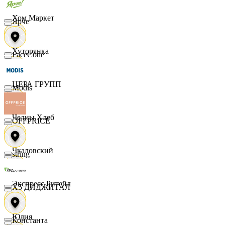
Хом Маркет
Ярче
Хуторянка
FaceCode
ЦЕРА ГРУПП
Modis
Челны Хлеб
OFFPRICE
Чкаловский
string
Экспресс Ритейл
X5 ДИДЖИТАЛ
Юлия
Константа