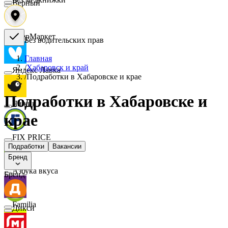
Верный
СберМаркет
Без водительских прав
Главная
/
Хабаровск и край
Яндекс Лавка
/
Подработки в Хабаровске и крае
Подработки в Хабаровске и
Чижик
крае
FIX PRICE
Подработки
Вакансии
Бренд
Азбука вкуса
Бренд
Familia
Дикси