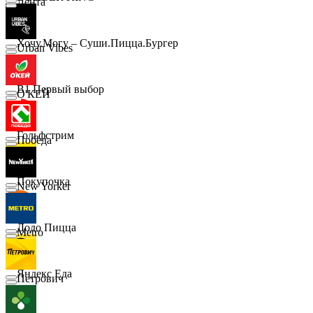
Лента
Хочу.Могу – Суши.Пицца.Бургер
Urban Vibes
B1 Первый выбор
О'КЕЙ
Гольфстрим
Победа
Покупочка
New Yorker
Додо Пицца
Metro
Яндекс Еда
Петрович