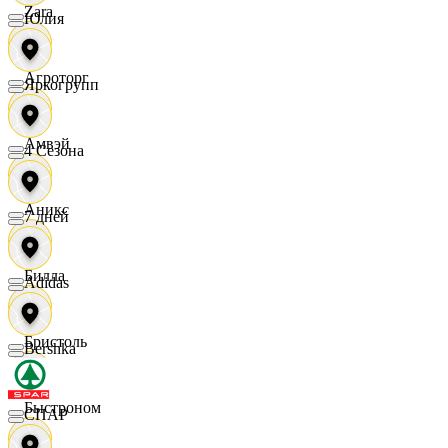
Zara
Юлия
Агроторг
Яркогрупп
Амвэй
4 Сезона
Аникс
7 дней
Билла
Adidas
Бристоль
Bershka
Быстроном
СПАР