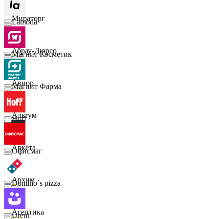
Мираторг
Lamoda
Абрау-Дюрсо
Магнит Косметик
Авиор
Магнит Фарма
Альтум
Hoff
Аркета
Офисмаг
Архим
Domino`s pizza
Асептика
Urent