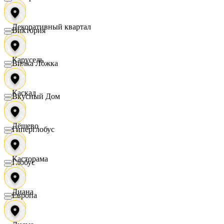
Декоративный квартал
Виктория
Карусель
Вилка Ложка
Каскад
Вкусный Дом
Дёшево
Гиперглобус
Касторама
Глобус
Диана
Европа