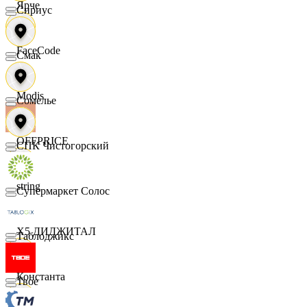
Ярче
Сириус
FaceCode
Смак
Modis
Сомелье
OFFPRICE
СПК Чистогорский
string
Супермаркет Солос
X5 ДИДЖИТАЛ
Таблоджикс
Константа
Твое