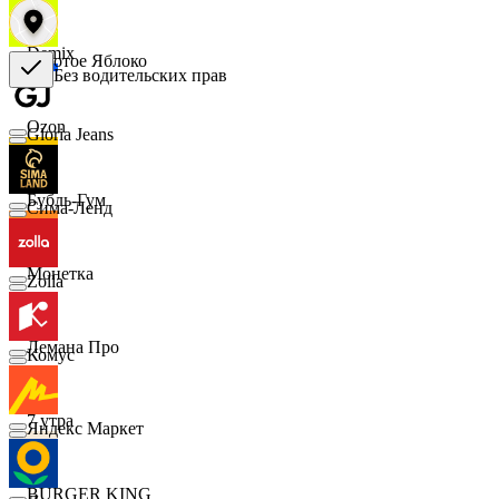
Demix
Золотое Яблоко
Без водительских прав
Ozon
Gloria Jeans
Бубль-Гум
Сима-Ленд
Монетка
Zolla
Лемана Про
Комус
7 утра
Яндекс Маркет
BURGER KING