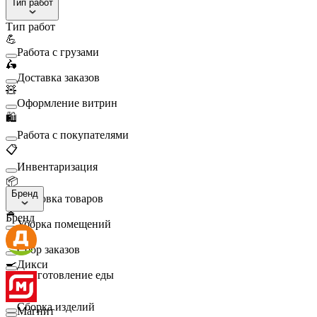
Тип работ
Тип работ
💪
Работа с грузами
🛵
Доставка заказов
🧸
Оформление витрин
🛍️
Работа с покупателями
📋
Инвентаризация
📦
Бренд
Упаковка товаров
🧹
Бренд
Уборка помещений
🛒
Сбор заказов
🍳
Дикси
Приготовление еды
🛠️
Сборка изделий
Магнит