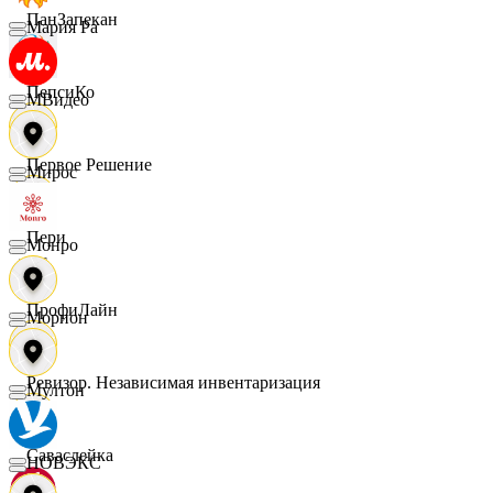
ПанЗапекан
Мария Ра
ПепсиКо
МВидео
Первое Решение
Мирос
Пери
Монро
ПрофиЛайн
Морион
Ревизор. Независимая инвентаризация
Мултон
Саваслейка
НОВЭКС