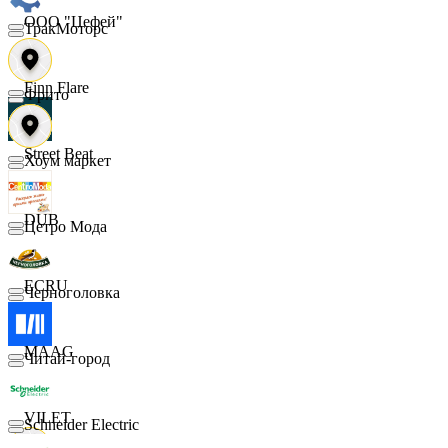
ООО "Цефей"
ТракМоторс
Finn Flare
Фрито
Street Beat
Хоум маркет
DUB
Цетро Мода
ECRU
Черноголовка
MAAG
Читай-город
VILET
Schneider Electric