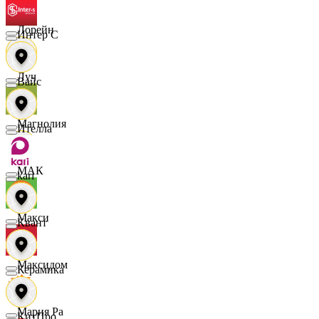
Лорейн
Интер С
Луч
Вайс
Магнолия
Ителла
МАК
kari
Макси
Квант
Максидом
Керамика
Мария Ра
КитПро