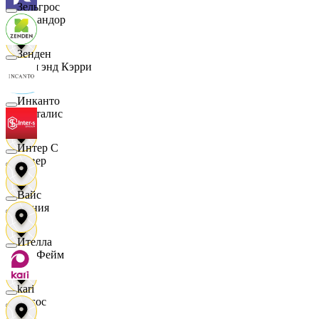
Зельгрос
Командор
Зенден
Кэш энд Кэрри
Инканто
Лакталис
Интер С
Левер
Вайс
Линия
Ителла
ЛисФейм
kari
Логос