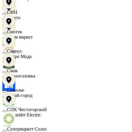
СИН
Фрито
Синтек
Хоум маркет
Сириус
Цетро Мода
Смак
Черноголовка
Сомелье
Читай-город
СПК Чистогорский
Schneider Electric
Супермаркет Солос