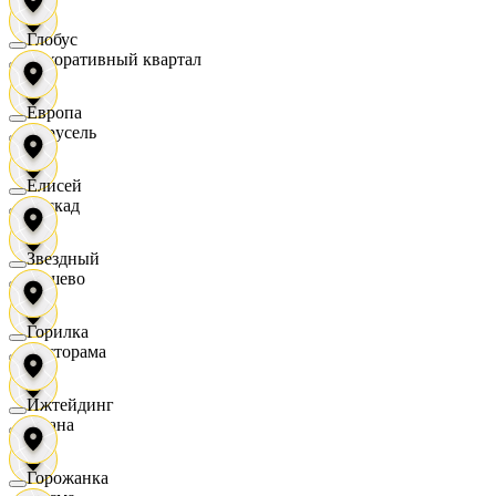
Глобус
Декоративный квартал
Европа
Карусель
Елисей
Каскад
Звездный
Дёшево
Горилка
Касторама
Ижтейдинг
Диана
Горожанка