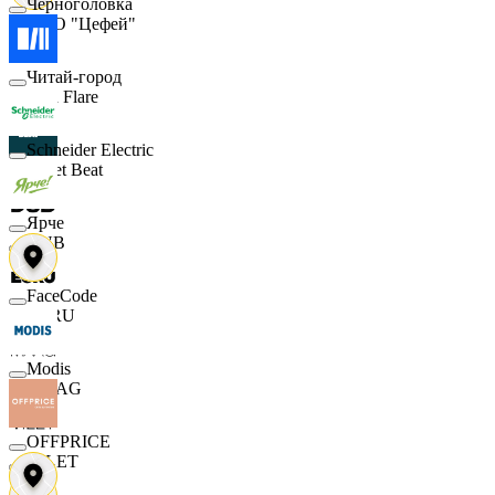
Черноголовка
ООО "Цефей"
Читай-город
Finn Flare
Schneider Electric
Street Beat
Ярче
DUB
FaceCode
ECRU
Modis
MAAG
OFFPRICE
VILET