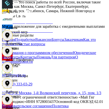
MyGig — это поиск работы по всей России, включая такие
города как Москва, Санкт-Петербург, Екатеринбург,
Новосибирск, Челябинск, Самара, Нижний Новгород и
Аркета
другие.
Дары Света
MyGig приложение для заработка с ежедневными выплатами
Архим
Детский мир
Основные разделы
Главная
Подработки
Вакансии
Бонусы
Заказчикам
Как это
Асептика
работает?
Частые вопросы
Звезда
Компания
Информация о программном обеспечении
Юридические
документы
Контакты
Помощь
Для партнеров
О
АСМ Профешнл
компании
Новости
Зельгрос
Контакты
info@mygig.ru
Белуга Истра
Зенден
+8 (800) 333-03-29
Вайнер
127473, г. Москва, 1-й Волконский переулок, д. 15, пом. 1/3
Инканто
Общество с ограниченной ответственностью «Май Гиг
Технолоджис»
ИНН
9728003437
Основной код ОКВЭД
62.01
Пользовательское соглашение
Политика
Ваншоп