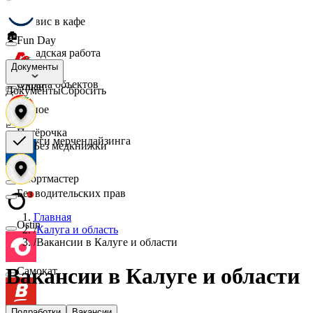
☕
Сервис в кафе
🏚️
Fun Day
Складская работа
🛡️
Документы
Охрана объектов
Ашан
Документы
Сбросить
🔎
Разное
📈
Пятёрочка
Услуги мерчендайзинга
Без медкнижки
Спортмастер
Без водительских прав
Главная
Ostin
/
Калуга и область
/
Вакансии в Калуге и области
Вакансии в Калуге и области
Самокат
Подработки
Вакансии