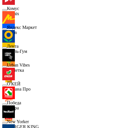
Комус
Demix
Яндекс Маркет
Ozon
Лента
Бубль-Гум
Urban Vibes
Монетка
О'КЕЙ
Лемана Про
Победа
7 утра
New Yorker
BURGER KING