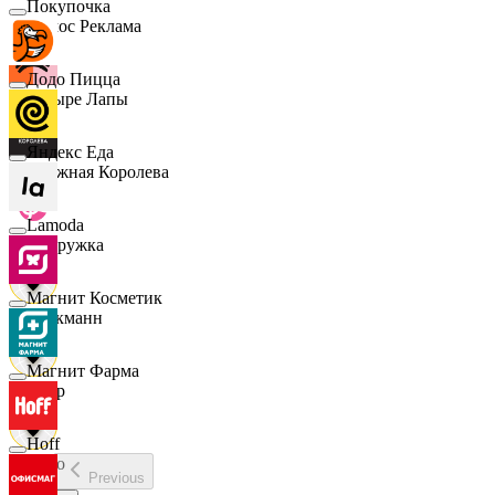
Покупочка
Эдмос Реклама
Додо Пицца
Четыре Лапы
Яндекс Еда
Снежная Королева
Lamoda
Подружка
Магнит Косметик
Стокманн
Магнит Фарма
Cпар
Hoff
demo
Previous