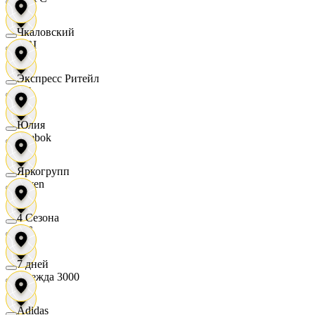
Чкаловский
OBI
Экспресс Ритейл
RE
Юлия
Reebok
Яркогрупп
Seven
4 Сезона
XC
7 дней
Одежда 3000
Adidas