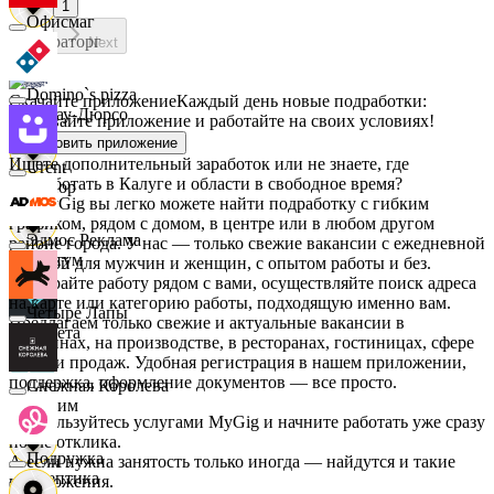
1
Офисмаг
Мираторг
Next
Domino`s pizza
Скачайте приложение
Каждый день новые подработки:
Абрау-Дюрсо
скачивайте приложение и работайте на своих условиях!
Установить приложение
Ищете дополнительный заработок или не знаете, где
Urent
подработать в Калуге и области в свободное время?
Авиор
На MyGig вы легко можете найти подработку с гибким
графиком, рядом с домом, в центре или в любом другом
Эдмос Реклама
районе города. У нас — только свежие вакансии с ежедневной
Альтум
оплатой для мужчин и женщин, с опытом работы и без.
Выбирайте работу рядом с вами, осуществляйте поиск адреса
на карте или категорию работы, подходящую именно вам.
Четыре Лапы
Предлагаем только свежие и актуальные вакансии в
Аркета
магазинах, на производстве, в ресторанах, гостиницах, сфере
услуг и продаж. Удобная регистрация в нашем приложении,
поддержка, оформление документов — все просто.
Снежная Королева
Архим
Воспользуйтесь услугами MyGig и начните работать уже сразу
после отклика.
Подружка
А если нужна занятость только иногда — найдутся и такие
Асептика
предложения.