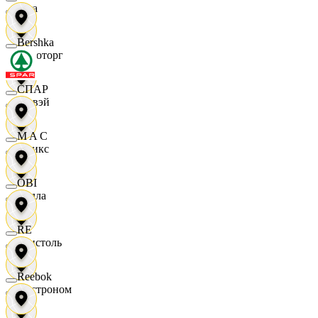
Zara
Bershka
Агроторг
СПАР
Амвэй
M A C
Аникс
OBI
Билла
RE
Бристоль
Reebok
Быстроном