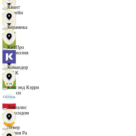
Квант
Лорейн
Керамика
Луч
КитПро
Магнолия
Командор
МАК
Кэш энд Кэрри
Макси
Лакталис
Максидом
Левер
Мария Ра