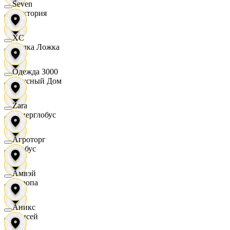
Seven
Виктория
XC
Вилка Ложка
Одежда 3000
Вкусный Дом
Zara
Гиперглобус
Агроторг
Глобус
Амвэй
Европа
Аникс
Елисей