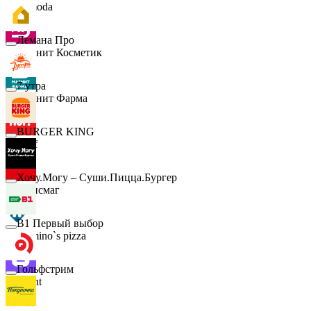
Lamoda
Лемана Про
Магнит Косметик
7 утра
Магнит Фарма
BURGER KING
Hoff
Хочу.Могу – Суши.Пицца.Бургер
Офисмаг
B1 Первый выбор
Domino`s pizza
Гольфстрим
Urent