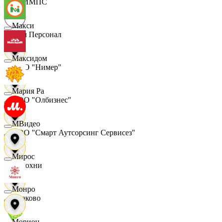
ОЛИМПС
Макси
Ваш Персонал
Максидом
ООО "Нимер"
Мария Ра
ООО "Олбизнес"
МВидео
ООО "Смарт Аутсорсинг Сервисез"
Мирос
Отдохни
Монро
Очаково
Морион