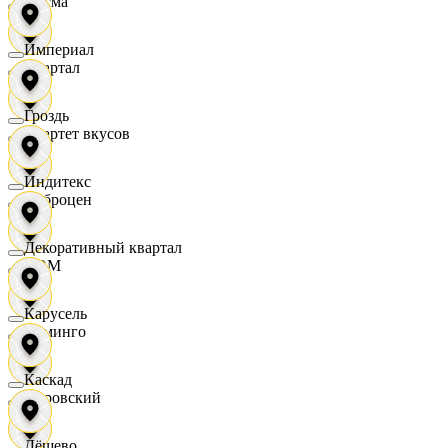
Дисма
Империал
Квартал
Гроздь
Квартет вкусов
Индитекс
Доброцен
Декоративный квартал
ДОМ
Карусель
Доминго
Каскад
Кировский
Дёшево