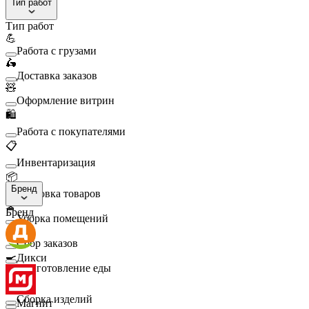
Тип работ
Тип работ
💪
Работа с грузами
🛵
Доставка заказов
🧸
Оформление витрин
🛍️
Работа с покупателями
📋
Инвентаризация
📦
Бренд
Упаковка товаров
🧹
Бренд
Уборка помещений
🛒
Сбор заказов
🍳
Дикси
Приготовление еды
🛠️
Сборка изделий
Магнит