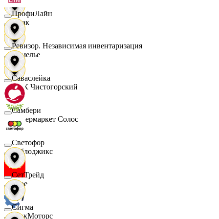
ПрофиЛайн
Смак
Ревизор. Независимая инвентаризация
Сомелье
Саваслейка
СПК Чистогорский
Самбери
Супермаркет Солос
Светофор
Таблоджикс
СетТрейд
Твое
Сигма
ТракМоторс