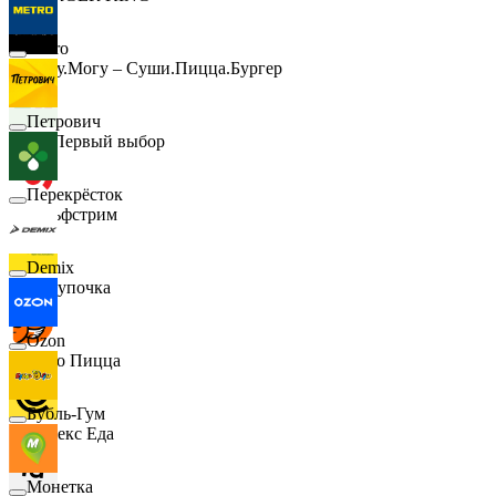
Metro
Хочу.Могу – Суши.Пицца.Бургер
Петрович
B1 Первый выбор
Перекрёсток
Гольфстрим
Demix
Покупочка
Ozon
Додо Пицца
Бубль-Гум
Яндекс Еда
Монетка