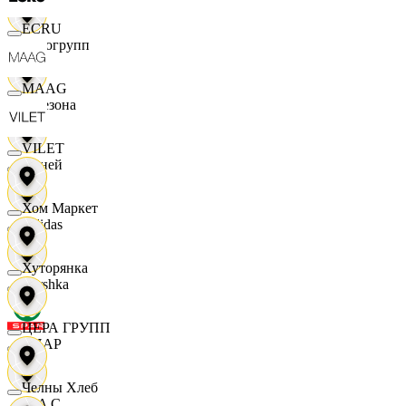
ECRU
Яркогрупп
MAAG
4 Сезона
VILET
7 дней
Хом Маркет
Adidas
Хуторянка
Bershka
ЦЕРА ГРУПП
СПАР
Челны Хлеб
M A C