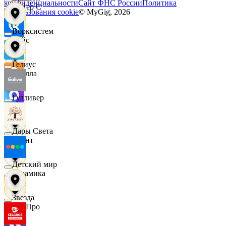
конфиденциальности
Сайт ФНС России
Политика
Интер С
использования cookie
© MyGig,
2026
Ворксистем
Вайс
Гелиус
Ителла
Гулливер
kari
Дары Света
Квант
Детский мир
Керамика
Звезда
КитПро