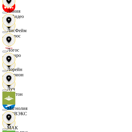
Линия
МВидео
ЛисФейм
Мирос
Логос
Монро
Лорейн
Морион
Луч
Мултон
Магнолия
НОВЭКС
МАК