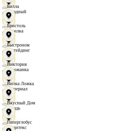
Билла
Звездный
Бристоль
Горилка
Быстроном
Ижтейдинг
Виктория
Горожанка
Вилка Ложка
Империал
Вкусный Дом
Гроздь
Гиперглобус
Индитекс