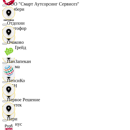
ООО "Смарт Аутсорсинг Сервисез"
Самбери
Отдохни
Светофор
Очаково
СетТрейд
ПанЗапекан
Сигма
ПепсиКо
СИН
Первое Решение
Синтек
Пери
Сириус