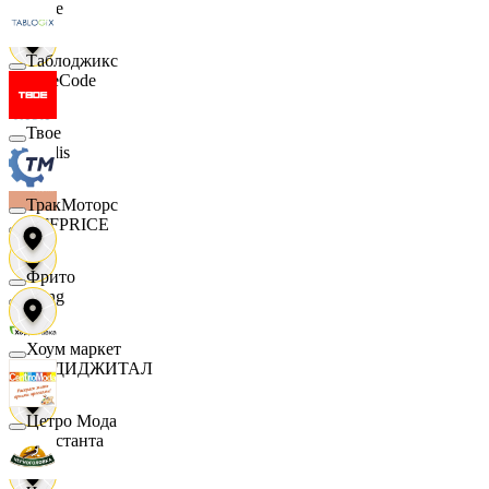
Ярче
Таблоджикс
FaceCode
Твое
Modis
ТракМоторс
OFFPRICE
Фрито
string
Хоум маркет
X5 ДИДЖИТАЛ
Цетро Мода
Константа