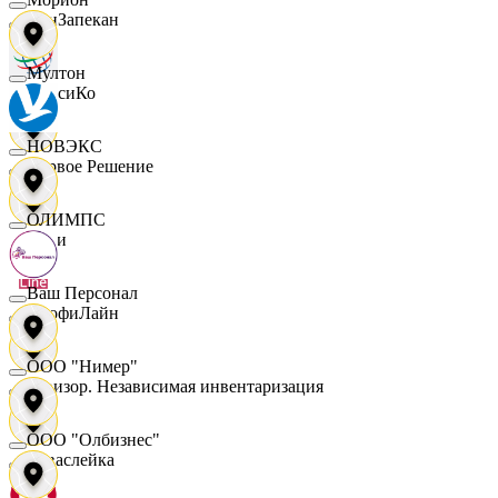
ПанЗапекан
Мултон
ПепсиКо
НОВЭКС
Первое Решение
ОЛИМПС
Пери
Ваш Персонал
ПрофиЛайн
ООО "Нимер"
Ревизор. Независимая инвентаризация
ООО "Олбизнес"
Саваслейка