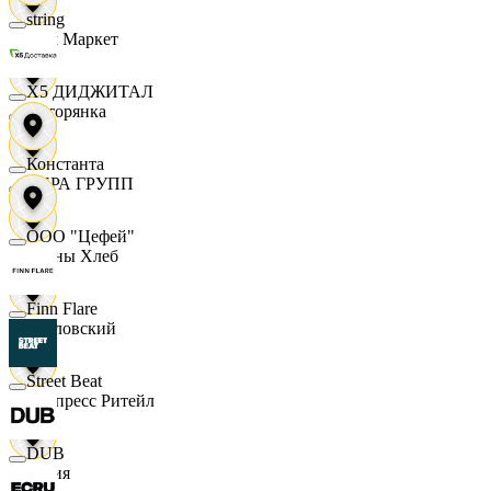
string
Хом Маркет
X5 ДИДЖИТАЛ
Хуторянка
Константа
ЦЕРА ГРУПП
ООО "Цефей"
Челны Хлеб
Finn Flare
Чкаловский
Street Beat
Экспресс Ритейл
DUB
Юлия