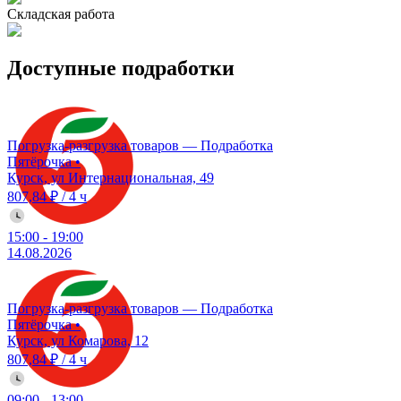
Складская работа
Доступные подработки
Погрузка-разгрузка товаров — Подработка
Пятёрочка
•
Курск, ул Интернациональная, 49
807,84 ₽
/
4 ч
15:00
-
19:00
14.08.2026
Погрузка-разгрузка товаров — Подработка
Пятёрочка
•
Курск, ул Комарова, 12
807,84 ₽
/
4 ч
09:00
-
13:00