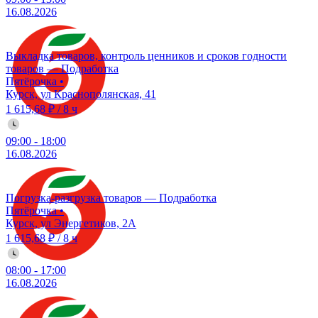
16.08.2026
Выкладка товаров, контроль ценников и сроков годности
товаров — Подработка
Пятёрочка
•
Курск, ул Краснополянская, 41
1 615,68 ₽
/
8 ч
09:00
-
18:00
16.08.2026
Погрузка-разгрузка товаров — Подработка
Пятёрочка
•
Курск, ул Энергетиков, 2А
1 615,68 ₽
/
8 ч
08:00
-
17:00
16.08.2026