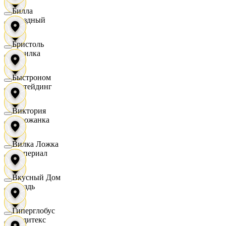
Билла
Звездный
Бристоль
Горилка
Быстроном
Ижтейдинг
Виктория
Горожанка
Вилка Ложка
Империал
Вкусный Дом
Гроздь
Гиперглобус
Индитекс