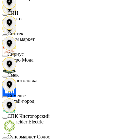
СИН
Фрито
Синтек
Хоум маркет
Сириус
Цетро Мода
Смак
Черноголовка
Сомелье
Читай-город
СПК Чистогорский
Schneider Electric
Супермаркет Солос