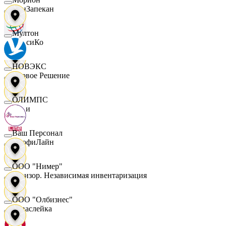
ПанЗапекан
Мултон
ПепсиКо
НОВЭКС
Первое Решение
ОЛИМПС
Пери
Ваш Персонал
ПрофиЛайн
ООО "Нимер"
Ревизор. Независимая инвентаризация
ООО "Олбизнес"
Саваслейка