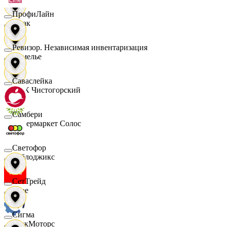
ПрофиЛайн
Смак
Ревизор. Независимая инвентаризация
Сомелье
Саваслейка
СПК Чистогорский
Самбери
Супермаркет Солос
Светофор
Таблоджикс
СетТрейд
Твое
Сигма
ТракМоторс