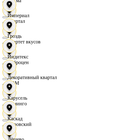
Дисма
Империал
Квартал
Гроздь
Квартет вкусов
Индитекс
Доброцен
Декоративный квартал
ДОМ
Карусель
Доминго
Каскад
Кировский
Дёшево