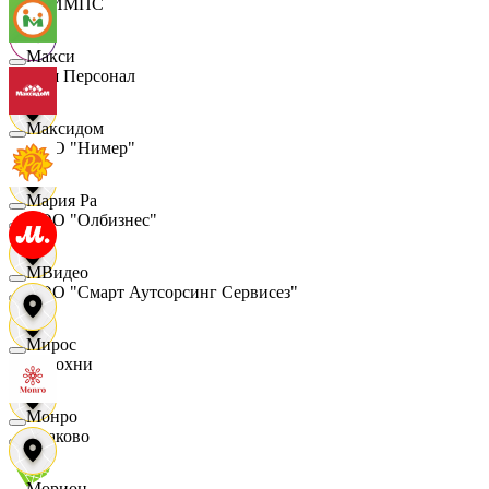
ОЛИМПС
Макси
Ваш Персонал
Максидом
ООО "Нимер"
Мария Ра
ООО "Олбизнес"
МВидео
ООО "Смарт Аутсорсинг Сервисез"
Мирос
Отдохни
Монро
Очаково
Морион