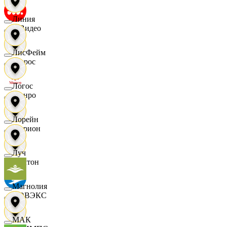
Линия
МВидео
ЛисФейм
Мирос
Логос
Монро
Лорейн
Морион
Луч
Мултон
Магнолия
НОВЭКС
МАК