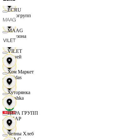
ECRU
Яркогрупп
MAAG
4 Сезона
VILET
7 дней
Хом Маркет
Adidas
Хуторянка
Bershka
ЦЕРА ГРУПП
СПАР
Челны Хлеб
M A C