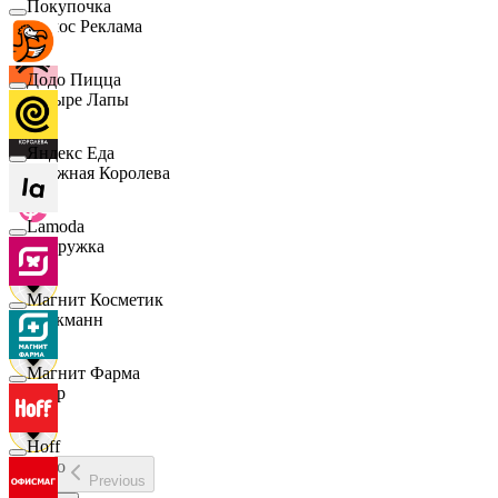
Покупочка
Эдмос Реклама
Додо Пицца
Четыре Лапы
Яндекс Еда
Снежная Королева
Lamoda
Подружка
Магнит Косметик
Стокманн
Магнит Фарма
Cпар
Hoff
demo
Previous