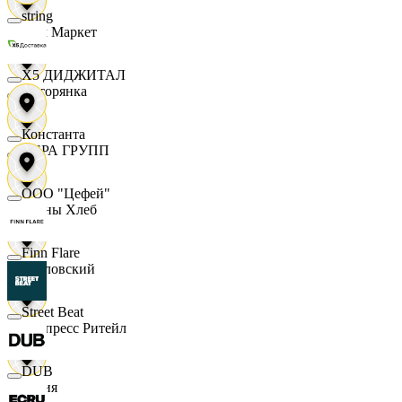
string
Хом Маркет
X5 ДИДЖИТАЛ
Хуторянка
Константа
ЦЕРА ГРУПП
ООО "Цефей"
Челны Хлеб
Finn Flare
Чкаловский
Street Beat
Экспресс Ритейл
DUB
Юлия