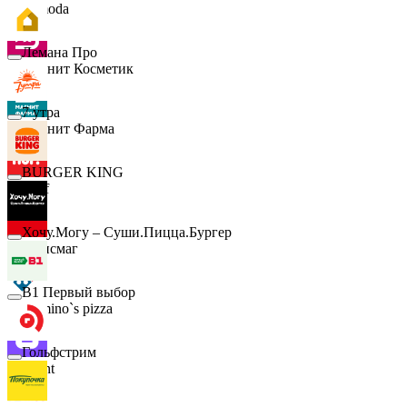
Lamoda
Лемана Про
Магнит Косметик
7 утра
Магнит Фарма
BURGER KING
Hoff
Хочу.Могу – Суши.Пицца.Бургер
Офисмаг
B1 Первый выбор
Domino`s pizza
Гольфстрим
Urent