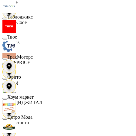
Ярче
Таблоджикс
FaceCode
Твое
Modis
ТракМоторс
OFFPRICE
Фрито
string
Хоум маркет
X5 ДИДЖИТАЛ
Цетро Мода
Константа