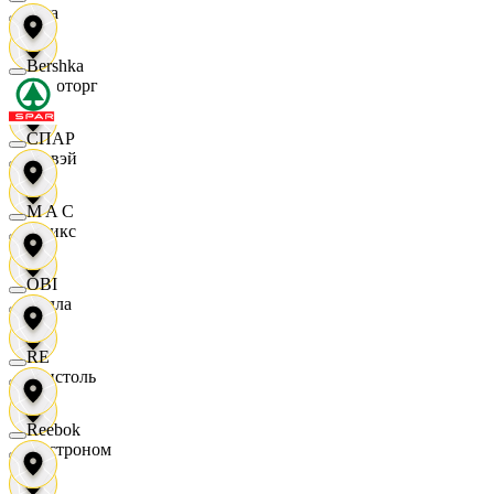
Zara
Bershka
Агроторг
СПАР
Амвэй
M A C
Аникс
OBI
Билла
RE
Бристоль
Reebok
Быстроном