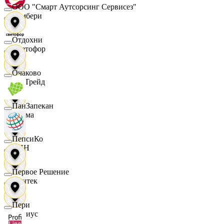
ООО "Смарт Аутсорсинг Сервисез"
Самбери
Отдохни
Светофор
Очаково
СетТрейд
ПанЗапекан
Сигма
ПепсиКо
СИН
Первое Решение
Синтек
Пери
Сириус