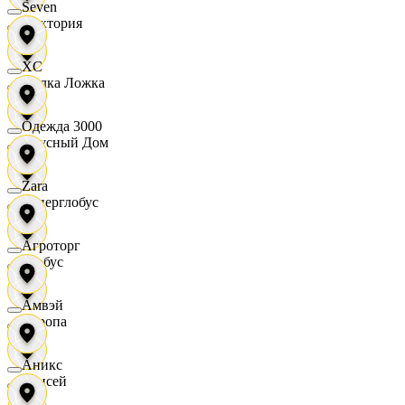
Seven
Виктория
XC
Вилка Ложка
Одежда 3000
Вкусный Дом
Zara
Гиперглобус
Агроторг
Глобус
Амвэй
Европа
Аникс
Елисей