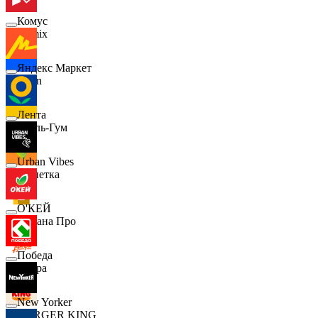
Комус
Demix
Яндекс Маркет
Ozon
Лента
Бубль-Гум
Urban Vibes
Монетка
О'КЕЙ
Лемана Про
Победа
7 утра
New Yorker
BURGER KING