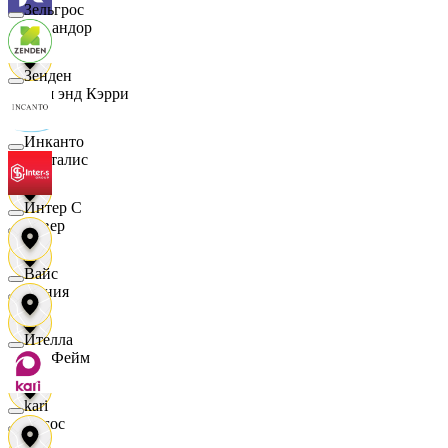
Зельгрос
Командор
Зенден
Кэш энд Кэрри
Инканто
Лакталис
Интер С
Левер
Вайс
Линия
Ителла
ЛисФейм
kari
Логос