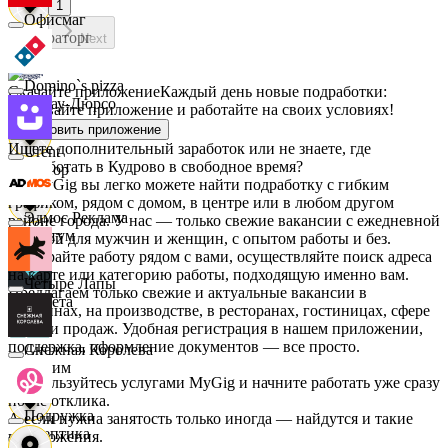
1
Офисмаг
Мираторг
Next
Domino`s pizza
Скачайте приложение
Каждый день новые подработки:
Абрау-Дюрсо
скачивайте приложение и работайте на своих условиях!
Установить приложение
Ищете дополнительный заработок или не знаете, где
Urent
подработать в Кудрово в свободное время?
Авиор
На MyGig вы легко можете найти подработку с гибким
графиком, рядом с домом, в центре или в любом другом
Эдмос Реклама
районе города. У нас — только свежие вакансии с ежедневной
Альтум
оплатой для мужчин и женщин, с опытом работы и без.
Выбирайте работу рядом с вами, осуществляйте поиск адреса
на карте или категорию работы, подходящую именно вам.
Четыре Лапы
Предлагаем только свежие и актуальные вакансии в
Аркета
магазинах, на производстве, в ресторанах, гостиницах, сфере
услуг и продаж. Удобная регистрация в нашем приложении,
поддержка, оформление документов — все просто.
Снежная Королева
Архим
Воспользуйтесь услугами MyGig и начните работать уже сразу
после отклика.
Подружка
А если нужна занятость только иногда — найдутся и такие
Асептика
предложения.