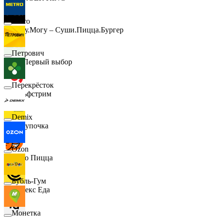
Metro
Хочу.Могу – Суши.Пицца.Бургер
Петрович
B1 Первый выбор
Перекрёсток
Гольфстрим
Demix
Покупочка
Ozon
Додо Пицца
Бубль-Гум
Яндекс Еда
Монетка