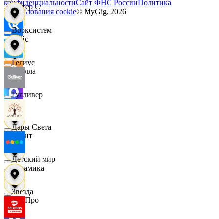
конфиденциальности
Сайт ФНС России
Политика
Интер С
использования cookie
© MyGig,
2026
Ворксистем
Вайс
Гелиус
Ителла
Гулливер
kari
Дары Света
Квант
Детский мир
Керамика
Звезда
КитПро