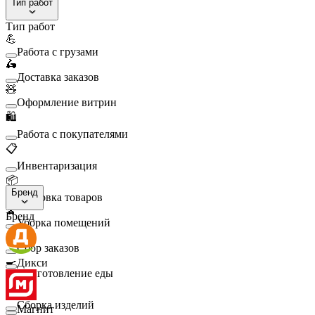
Тип работ
Тип работ
💪
Работа с грузами
🛵
Доставка заказов
🧸
Оформление витрин
🛍️
Работа с покупателями
📋
Инвентаризация
📦
Бренд
Упаковка товаров
🧹
Бренд
Уборка помещений
🛒
Сбор заказов
🍳
Дикси
Приготовление еды
🛠️
Сборка изделий
Магнит