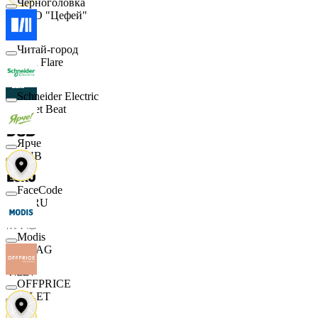
Черноголовка
ООО "Цефей"
Читай-город
Finn Flare
Schneider Electric
Street Beat
Ярче
DUB
FaceCode
ECRU
Modis
MAAG
OFFPRICE
VILET