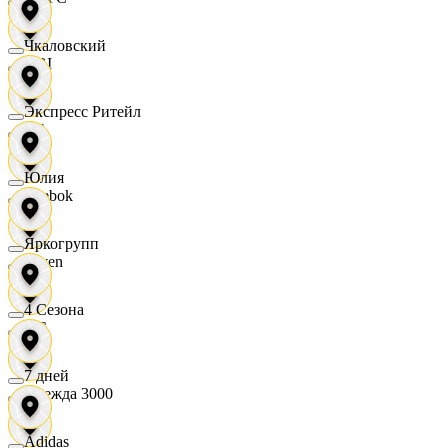
Чкаловский
OBI
Экспресс Ритейл
RE
Юлия
Reebok
Яркогрупп
Seven
4 Сезона
XC
7 дней
Одежда 3000
Adidas