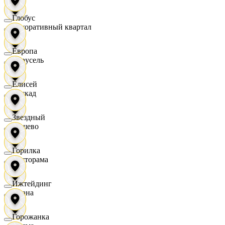
Глобус
Декоративный квартал
Европа
Карусель
Елисей
Каскад
Звездный
Дёшево
Горилка
Касторама
Ижтейдинг
Диана
Горожанка