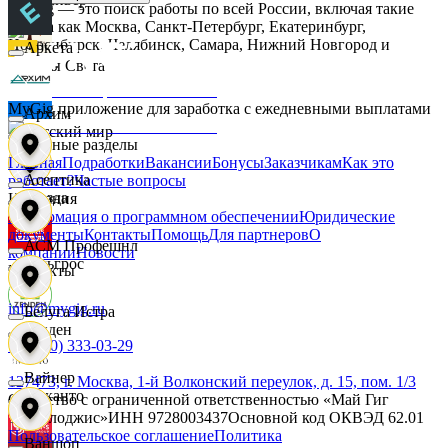
MyGig — это поиск работы по всей России, включая такие
города как Москва, Санкт-Петербург, Екатеринбург,
Новосибирск, Челябинск, Самара, Нижний Новгород и
Аркета
другие.
Дары Света
MyGig приложение для заработка с ежедневными выплатами
Архим
Детский мир
Основные разделы
Главная
Подработки
Вакансии
Бонусы
Заказчикам
Как это
Асептика
работает?
Частые вопросы
Звезда
Компания
Информация о программном обеспечении
Юридические
документы
Контакты
Помощь
Для партнеров
О
АСМ Профешнл
компании
Новости
Зельгрос
Контакты
info@mygig.ru
Белуга Истра
Зенден
+8 (800) 333-03-29
Вайнер
127473, г. Москва, 1-й Волконский переулок, д. 15, пом. 1/3
Инканто
Общество с ограниченной ответственностью «Май Гиг
Технолоджис»
ИНН
9728003437
Основной код ОКВЭД
62.01
Пользовательское соглашение
Политика
Ваншоп