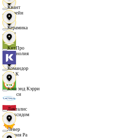
Квант
Лорейн
Керамика
Луч
КитПро
Магнолия
Командор
МАК
Кэш энд Кэрри
Макси
Лакталис
Максидом
Левер
Мария Ра