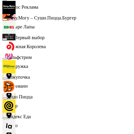
Эдмос Реклама
Хочу.Могу – Суши.Пицца.Бургер
Четыре Лапы
B1 Первый выбор
Снежная Королева
Гольфстрим
Подружка
Покупочка
Стокманн
Додо Пицца
Cпар
Яндекс Еда
demo