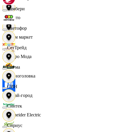
Самбери
Фрито
Светофор
Хоум маркет
СетТрейд
Цетро Мода
Сигма
Черноголовка
СИН
Читай-город
Синтек
Schneider Electric
Сириус