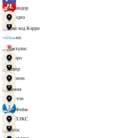
Командор
МВидео
Кэш энд Кэрри
Мирос
Лакталис
Монро
Левер
Морион
Линия
Мултон
ЛисФейм
НОВЭКС
Логос