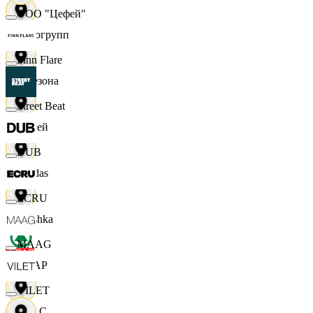
ООО "Цефей"
Яркогрупп
Finn Flare
4 Сезона
Street Beat
7 дней
DUB
Adidas
ECRU
Bershka
MAAG
СПАР
VILET
M A C