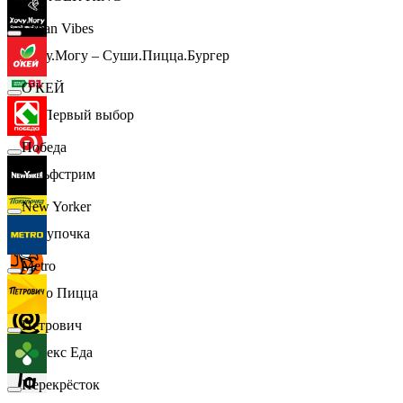
Urban Vibes
Хочу.Могу – Суши.Пицца.Бургер
О'КЕЙ
B1 Первый выбор
Победа
Гольфстрим
New Yorker
Покупочка
Metro
Додо Пицца
Петрович
Яндекс Еда
Перекрёсток