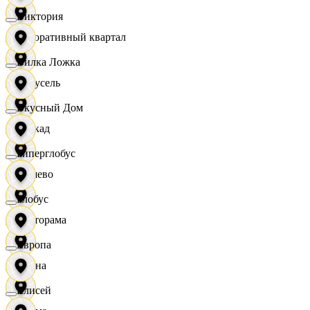
Виктория
Декоративный квартал
Вилка Ложка
Карусель
Вкусный Дом
Каскад
Гиперглобус
Дёшево
Глобус
Касторама
Европа
Диана
Елисей