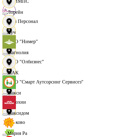
ОЛИМПС
Лорейн
Ваш Персонал
Луч
ООО "Нимер"
Магнолия
ООО "Олбизнес"
МАК
ООО "Смарт Аутсорсинг Сервисез"
Макси
Отдохни
Максидом
Очаково
Мария Ра