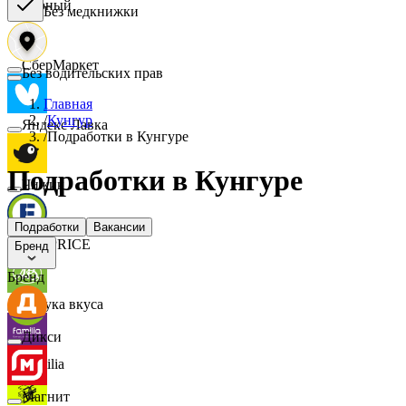
Верный
Без медкнижки
СберМаркет
Без водительских прав
Главная
/
Кунгур
Яндекс Лавка
/
Подработки в Кунгуре
Подработки в Кунгуре
Чижик
Подработки
Вакансии
FIX PRICE
Бренд
Бренд
Азбука вкуса
Дикси
Familia
Магнит