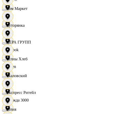
Хом Маркет
OBI
Хуторянка
RE
ЦЕРА ГРУПП
Reebok
Челны Хлеб
Seven
Чкаловский
XC
Экспресс Ритейл
Одежда 3000
Юлия