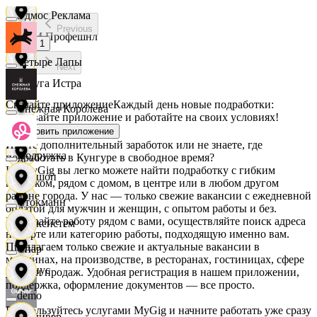
Эдмос Реклама
Previous
АСМ Профешнл
1
Четыре Лапы
Next
Белуга Истра
Скачайте приложение
Каждый день новые подработки:
Снежная Королева
скачивайте приложение и работайте на своих условиях!
Вайнер
Установить приложение
Ищете дополнительный заработок или не знаете, где
Подружка
подработать в Кунгуре в свободное время?
На MyGig вы легко можете найти подработку с гибким
Ваншоп
графиком, рядом с домом, в центре или в любом другом
районе города. У нас — только свежие вакансии с ежедневной
Стокманн
оплатой для мужчин и женщин, с опытом работы и без.
Выбирайте работу рядом с вами, осуществляйте поиск адреса
Ворксистем
на карте или категорию работы, подходящую именно вам.
Предлагаем только свежие и актуальные вакансии в
Cпар
магазинах, на производстве, в ресторанах, гостиницах, сфере
Гелиус
услуг и продаж. Удобная регистрация в нашем приложении,
поддержка, оформление документов — все просто.
demo
Воспользуйтесь услугами MyGig и начните работать уже сразу
Гулливер