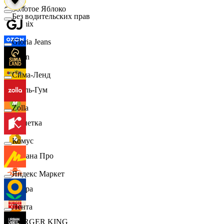
Золотое Яблоко
Без водительских прав
Demix
Gloria Jeans
Ozon
Сима-Ленд
Бубль-Гум
Zolla
Монетка
Комус
Лемана Про
Яндекс Маркет
7 утра
Лента
BURGER KING