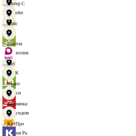
Интер С
Лорейн
Вайс
Луч
Ителла
Магнолия
kari
МАК
Квант
Макси
Керамика
Максидом
КитПро
Мария Ра