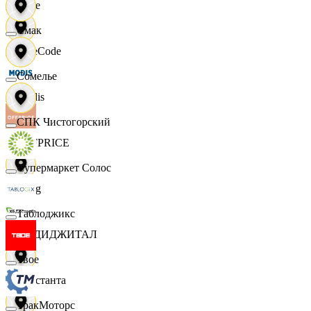
Ярче
Смак
FaceCode
Сомелье
Modis
СПК Чистогорский
OFFPRICE
Супермаркет Солос
string
Таблоджикс
X5 ДИДЖИТАЛ
Твое
Константа
ТракМоторс