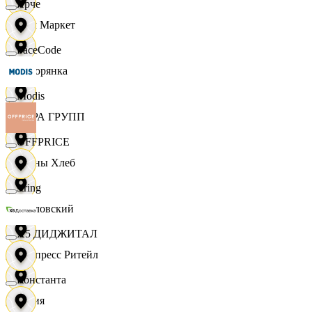
Ярче
Хом Маркет
FaceCode
Хуторянка
Modis
ЦЕРА ГРУПП
OFFPRICE
Челны Хлеб
string
Чкаловский
X5 ДИДЖИТАЛ
Экспресс Ритейл
Константа
Юлия