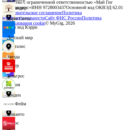
Общество с ограниченной ответственностью «Май Гиг
Технолоджис»
ИНН
9728003437
Основной код ОКВЭД
62.01
Командор
Пользовательское соглашение
Политика
конфиденциальности
Сайт ФНС России
Политика
Дары Света
использования cookie
© MyGig,
2026
Кэш энд Кэрри
Детский мир
Лакталис
Звезда
Левер
Зельгрос
Линия
Зенден
ЛисФейм
Инканто
Логос