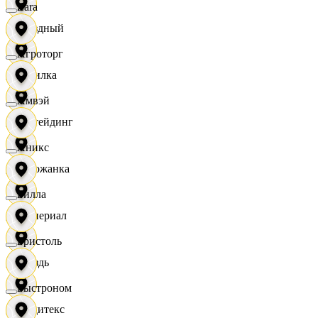
Zara
Звездный
Агроторг
Горилка
Амвэй
Ижтейдинг
Аникс
Горожанка
Билла
Империал
Бристоль
Гроздь
Быстроном
Индитекс