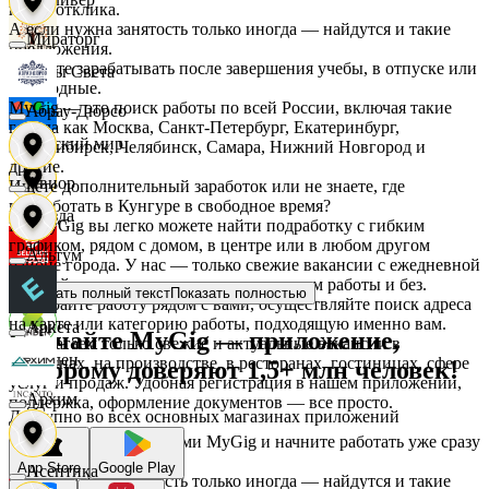
после отклика.
А если нужна занятость только иногда — найдутся и такие
Мираторг
предложения.
Начните зарабатывать после завершения учебы, в отпуске или
Дары Света
в выходные.
MyGig — это поиск работы по всей России, включая такие
Абрау-Дюрсо
города как Москва, Санкт-Петербург, Екатеринбург,
Детский мир
Новосибирск, Челябинск, Самара, Нижний Новгород и
другие.
Авиор
Ищете дополнительный заработок или не знаете, где
подработать в Кунгуре в свободное время?
Звезда
На MyGig вы легко можете найти подработку с гибким
графиком, рядом с домом, в центре или в любом другом
Альтум
районе города. У нас — только свежие вакансии с ежедневной
оплатой для мужчин и женщин, с опытом работы и без.
Зельгрос
Показать полный текст
Показать полностью
Выбирайте работу рядом с вами, осуществляйте поиск адреса
на карте или категорию работы, подходящую именно вам.
Аркета
Скачайте MyGig — приложение,
Предлагаем только свежие и актуальные вакансии в
Зенден
магазинах, на производстве, в ресторанах, гостиницах, сфере
которому доверяют 1,5+ млн человек!
услуг и продаж. Удобная регистрация в нашем приложении,
Архим
поддержка, оформление документов — все просто.
Доступно во всех основных магазинах приложений
Инканто
Воспользуйтесь услугами MyGig и начните работать уже сразу
после отклика.
App Store
Google Play
Асептика
А если нужна занятость только иногда — найдутся и такие