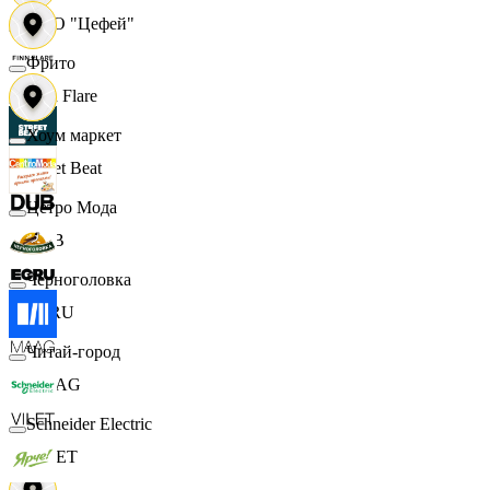
ООО "Цефей"
Фрито
Finn Flare
Хоум маркет
Street Beat
Цетро Мода
DUB
Черноголовка
ECRU
Читай-город
MAAG
Schneider Electric
VILET