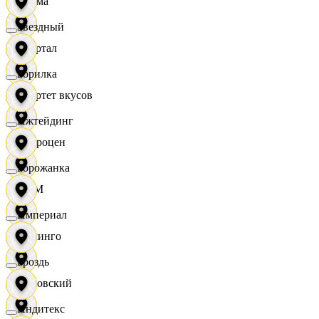
Дисма
Звездный
Квартал
Горилка
Квартет вкусов
Ижтейдинг
Доброцен
Горожанка
ДОМ
Империал
Доминго
Гроздь
Кировский
Индитекс