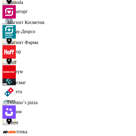
Lamoda
Мираторг
Магнит Косметик
Абрау-Дюрсо
Магнит Фарма
Авиор
Hoff
Альтум
Офисмаг
Аркета
Domino`s pizza
Архим
Urent
Асептика