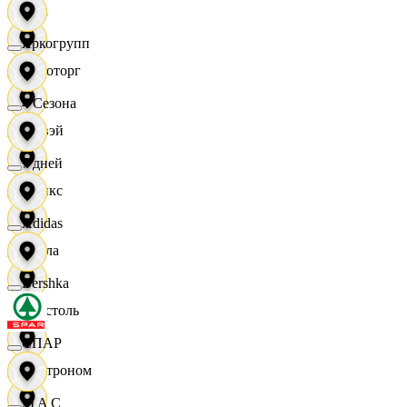
Zara
Яркогрупп
Агроторг
4 Сезона
Амвэй
7 дней
Аникс
Adidas
Билла
Bershka
Бристоль
СПАР
Быстроном
M A C