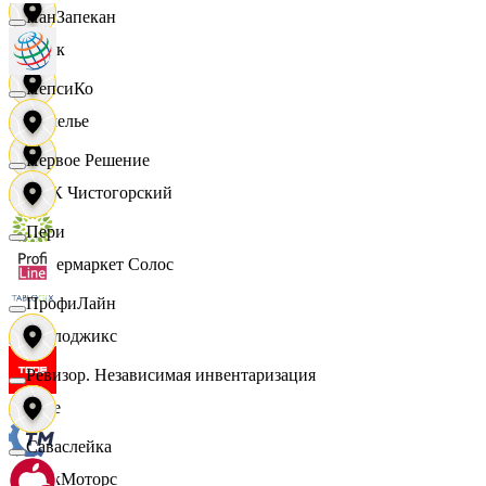
ПанЗапекан
Смак
ПепсиКо
Сомелье
Первое Решение
СПК Чистогорский
Пери
Супермаркет Солос
ПрофиЛайн
Таблоджикс
Ревизор. Независимая инвентаризация
Твое
Саваслейка
ТракМоторс