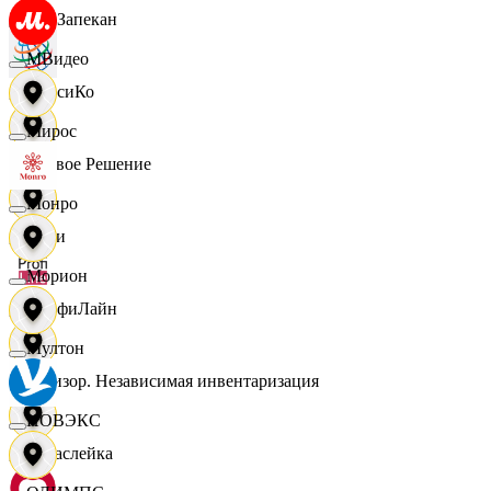
ПанЗапекан
МВидео
ПепсиКо
Мирос
Первое Решение
Монро
Пери
Морион
ПрофиЛайн
Мултон
Ревизор. Независимая инвентаризация
НОВЭКС
Саваслейка