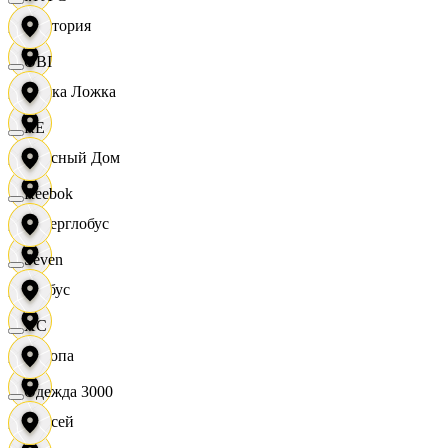
Виктория
OBI
Вилка Ложка
RE
Вкусный Дом
Reebok
Гиперглобус
Seven
Глобус
XC
Европа
Одежда 3000
Елисей