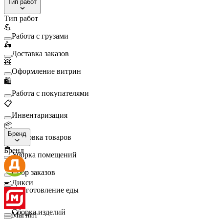
Тип работ
Тип работ
💪
Работа с грузами
🛵
Доставка заказов
🧸
Оформление витрин
🛍️
Работа с покупателями
📋
Инвентаризация
📦
Бренд
Упаковка товаров
🧹
Бренд
Уборка помещений
🛒
Сбор заказов
🍳
Дикси
Приготовление еды
🛠️
Сборка изделий
Магнит