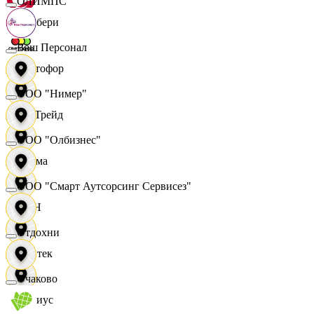
ОЛИМПС
Самбери
Ваш Персонал
Светофор
ООО "Нимер"
СетТрейд
ООО "Олбизнес"
Сигма
ООО "Смарт Аутсорсинг Сервисез"
СИН
Отдохни
Синтек
Очаково
Сириус