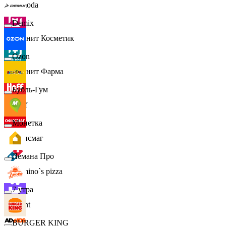
Lamoda
Demix
Магнит Косметик
Ozon
Магнит Фарма
Бубль-Гум
Hoff
Монетка
Офисмаг
Лемана Про
Domino`s pizza
7 утра
Urent
BURGER KING