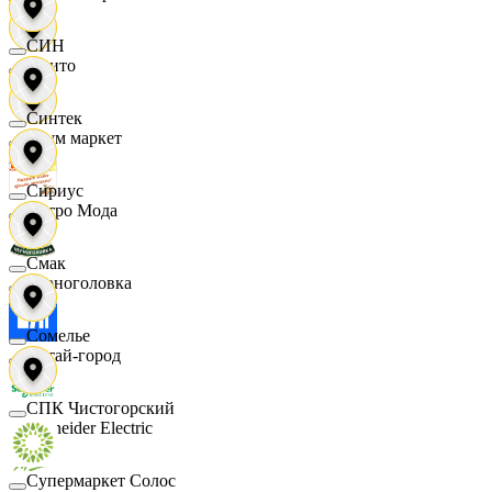
СИН
Фрито
Синтек
Хоум маркет
Сириус
Цетро Мода
Смак
Черноголовка
Сомелье
Читай-город
СПК Чистогорский
Schneider Electric
Супермаркет Солос