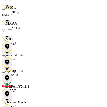
ECRU
Яркогрупп
MAAG
4 Сезона
VILET
7 дней
Хом Маркет
Adidas
Хуторянка
Bershka
ЦЕРА ГРУПП
СПАР
Челны Хлеб
M A C