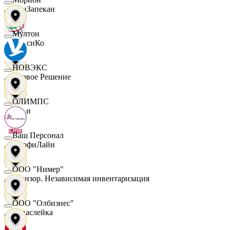
ПанЗапекан
Мултон
ПепсиКо
НОВЭКС
Первое Решение
ОЛИМПС
Пери
Ваш Персонал
ПрофиЛайн
ООО "Нимер"
Ревизор. Независимая инвентаризация
ООО "Олбизнес"
Саваслейка