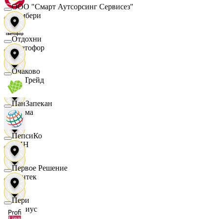
ООО "Смарт Аутсорсинг Сервисез"
Самбери
Отдохни
Светофор
Очаково
СетТрейд
ПанЗапекан
Сигма
ПепсиКо
СИН
Первое Решение
Синтек
Пери
Сириус