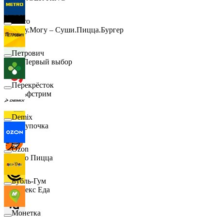
Metro
Хочу.Могу – Суши.Пицца.Бургер
Петрович
B1 Первый выбор
Перекрёсток
Гольфстрим
Demix
Покупочка
Ozon
Додо Пицца
Бубль-Гум
Яндекс Еда
Монетка