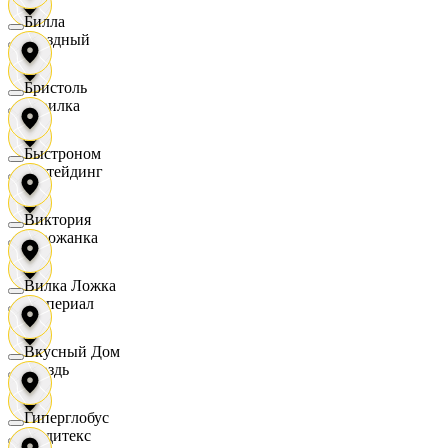
Билла
Звездный
Бристоль
Горилка
Быстроном
Ижтейдинг
Виктория
Горожанка
Вилка Ложка
Империал
Вкусный Дом
Гроздь
Гиперглобус
Индитекс