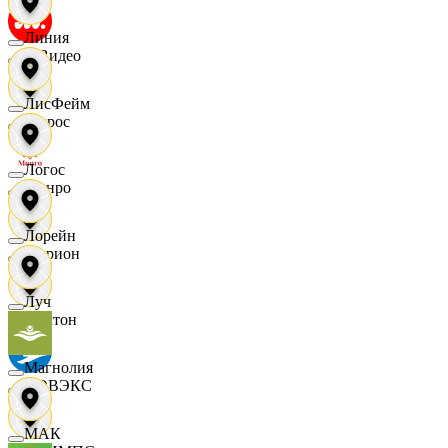
Линия
МВидео
ЛисФейм
Мирос
Логос
Монро
Лорейн
Морион
Луч
Мултон
Магнолия
НОВЭКС
МАК