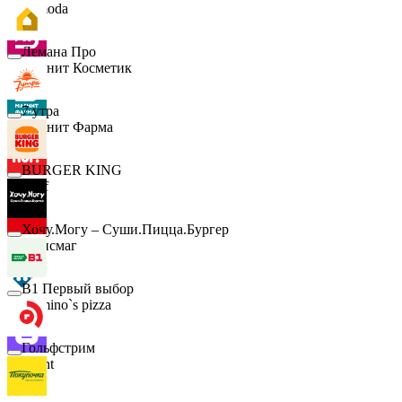
Lamoda
Лемана Про
Магнит Косметик
7 утра
Магнит Фарма
BURGER KING
Hoff
Хочу.Могу – Суши.Пицца.Бургер
Офисмаг
B1 Первый выбор
Domino`s pizza
Гольфстрим
Urent