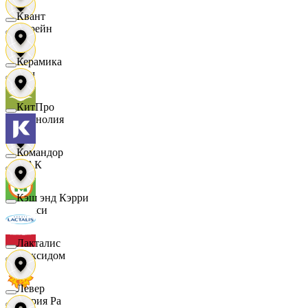
Квант
Лорейн
Керамика
Луч
КитПро
Магнолия
Командор
МАК
Кэш энд Кэрри
Макси
Лакталис
Максидом
Левер
Мария Ра