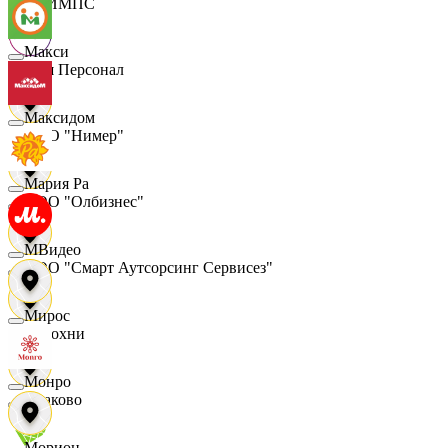
ОЛИМПС
Макси
Ваш Персонал
Максидом
ООО "Нимер"
Мария Ра
ООО "Олбизнес"
МВидео
ООО "Смарт Аутсорсинг Сервисез"
Мирос
Отдохни
Монро
Очаково
Морион