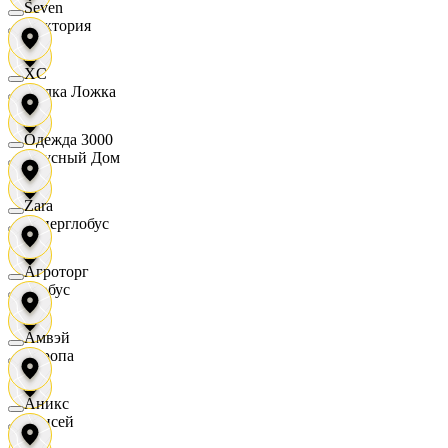
Seven
Виктория
XC
Вилка Ложка
Одежда 3000
Вкусный Дом
Zara
Гиперглобус
Агроторг
Глобус
Амвэй
Европа
Аникс
Елисей