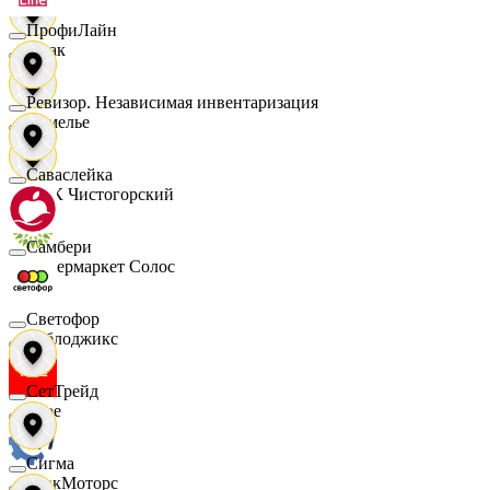
ПрофиЛайн
Смак
Ревизор. Независимая инвентаризация
Сомелье
Саваслейка
СПК Чистогорский
Самбери
Супермаркет Солос
Светофор
Таблоджикс
СетТрейд
Твое
Сигма
ТракМоторс