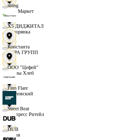
string
Хом Маркет
X5 ДИДЖИТАЛ
Хуторянка
Константа
ЦЕРА ГРУПП
ООО "Цефей"
Челны Хлеб
Finn Flare
Чкаловский
Street Beat
Экспресс Ритейл
DUB
Юлия