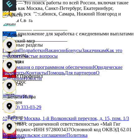
MyGig — это поиск работы по всей России, включая такие
города как Москва, Санкт-Петербург, Екатеринбург,
Новосибирск, Челябинск, Самара, Нижний Новгород и
Аркета
другие.
Дары Света
MyGig приложение для заработка с ежедневными выплатами
Архим
Детский мир
Основные разделы
Главная
Подработки
Вакансии
Бонусы
Заказчикам
Как это
Асептика
работает?
Частые вопросы
Звезда
Компания
Информация о программном обеспечении
Юридические
документы
Контакты
Помощь
Для партнеров
О
АСМ Профешнл
компании
Новости
Зельгрос
Контакты
info@mygig.ru
Белуга Истра
Зенден
+8 (800) 333-03-29
Вайнер
127473, г. Москва, 1-й Волконский переулок, д. 15, пом. 1/3
Инканто
Общество с ограниченной ответственностью «Май Гиг
Технолоджис»
ИНН
9728003437
Основной код ОКВЭД
62.01
Пользовательское соглашение
Политика
Ваншоп