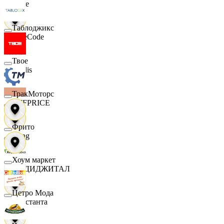
Ярче
Таблоджикс
FaceCode
Твое
Modis
ТракМоторс
OFFPRICE
Фрито
string
Хоум маркет
X5 ДИДЖИТАЛ
Цетро Мода
Константа