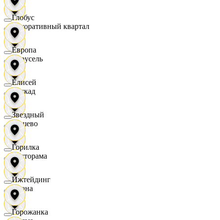
Глобус
Декоративный квартал
Европа
Карусель
Елисей
Каскад
Звездный
Дёшево
Горилка
Касторама
Ижтейдинг
Диана
Горожанка