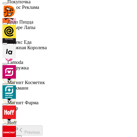
Покупочка
Эдмос Реклама
Додо Пицца
Четыре Лапы
Яндекс Еда
Снежная Королева
Lamoda
Подружка
Магнит Косметик
Стокманн
Магнит Фарма
Cпар
Hoff
demo
Previous