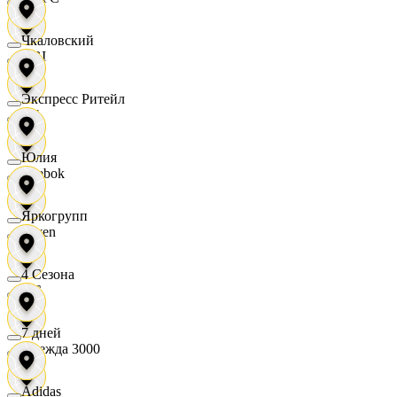
Чкаловский
OBI
Экспресс Ритейл
RE
Юлия
Reebok
Яркогрупп
Seven
4 Сезона
XC
7 дней
Одежда 3000
Adidas