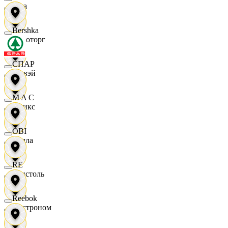
Zara
Bershka
Агроторг
СПАР
Амвэй
M A C
Аникс
OBI
Билла
RE
Бристоль
Reebok
Быстроном