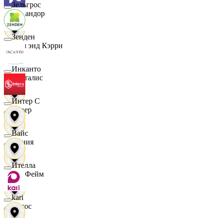
Зельгрос
Командор
Зенден
Кэш энд Кэрри
Инканто
Лакталис
Интер С
Левер
Вайс
Линия
Ителла
ЛисФейм
kari
Логос