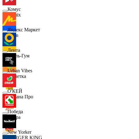
Комус
Demix
Яндекс Маркет
Ozon
Лента
Бубль-Гум
Urban Vibes
Монетка
О'КЕЙ
Лемана Про
Победа
7 утра
New Yorker
BURGER KING