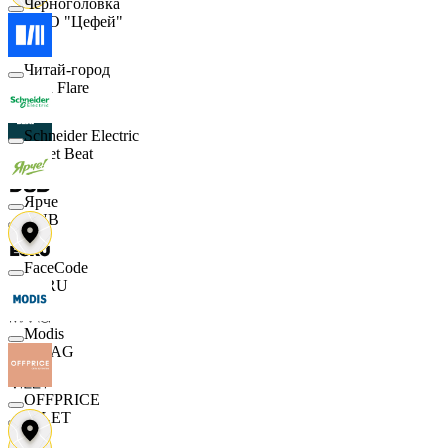
Черноголовка
ООО "Цефей"
Читай-город
Finn Flare
Schneider Electric
Street Beat
Ярче
DUB
FaceCode
ECRU
Modis
MAAG
OFFPRICE
VILET