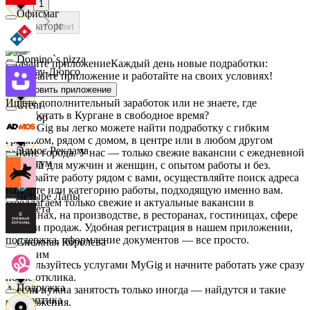
1
Офисмаг
Мираторг
Next
Domino`s pizza
Скачайте приложение
Каждый день новые подработки:
Абрау-Дюрсо
скачивайте приложение и работайте на своих условиях!
Установить приложение
Ищете дополнительный заработок или не знаете, где
Urent
подработать в Кургане в свободное время?
Авиор
На MyGig вы легко можете найти подработку с гибким
графиком, рядом с домом, в центре или в любом другом
Эдмос Реклама
районе города. У нас — только свежие вакансии с ежедневной
Альтум
оплатой для мужчин и женщин, с опытом работы и без.
Выбирайте работу рядом с вами, осуществляйте поиск адреса
на карте или категорию работы, подходящую именно вам.
Четыре Лапы
Предлагаем только свежие и актуальные вакансии в
Аркета
магазинах, на производстве, в ресторанах, гостиницах, сфере
услуг и продаж. Удобная регистрация в нашем приложении,
поддержка, оформление документов — все просто.
Снежная Королева
Архим
Воспользуйтесь услугами MyGig и начните работать уже сразу
после отклика.
Подружка
А если нужна занятость только иногда — найдутся и такие
Асептика
предложения.