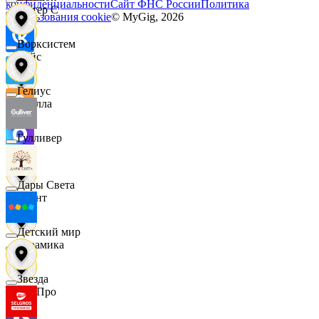
конфиденциальности
Сайт ФНС России
Политика
Интер С
использования cookie
© MyGig,
2026
Ворксистем
Вайс
Гелиус
Ителла
Гулливер
kari
Дары Света
Квант
Детский мир
Керамика
Звезда
КитПро