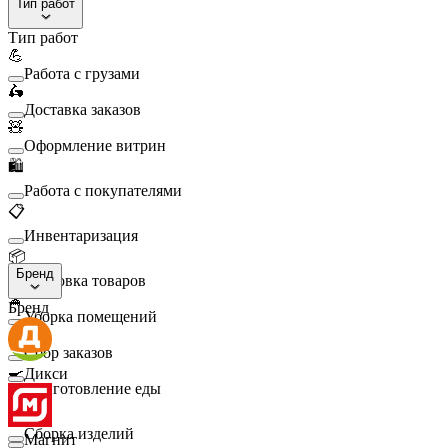
Тип работ
Тип работ
💪
Работа с грузами
🛵
Доставка заказов
🧸
Оформление витрин
🛍️
Работа с покупателями
📋
Инвентаризация
📦
Бренд
Упаковка товаров
🧹
Бренд
Уборка помещений
🛒
Сбор заказов
🍳
Дикси
Приготовление еды
🛠️
Сборка изделий
Магнит