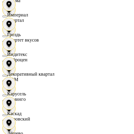
Дисма
Империал
Квартал
Гроздь
Квартет вкусов
Индитекс
Доброцен
Декоративный квартал
ДОМ
Карусель
Доминго
Каскад
Кировский
Дёшево