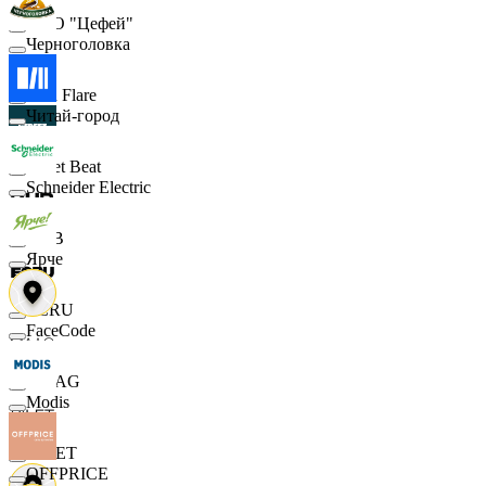
ООО "Цефей"
Черноголовка
Finn Flare
Читай-город
Street Beat
Schneider Electric
DUB
Ярче
ECRU
FaceCode
MAAG
Modis
VILET
OFFPRICE