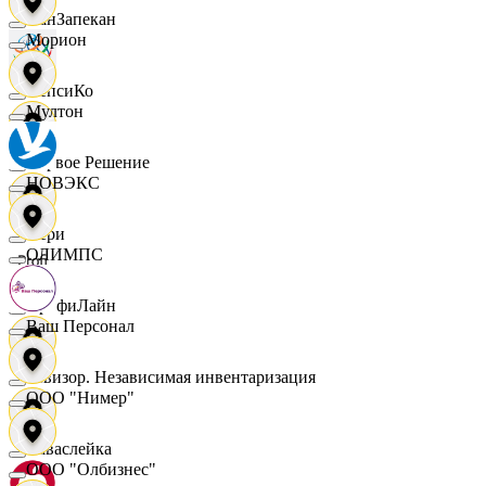
ПанЗапекан
Морион
ПепсиКо
Мултон
Первое Решение
НОВЭКС
Пери
ОЛИМПС
ПрофиЛайн
Ваш Персонал
Ревизор. Независимая инвентаризация
ООО "Нимер"
Саваслейка
ООО "Олбизнес"