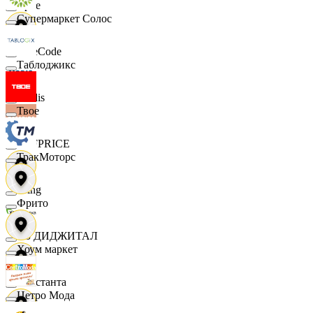
Ярче
Супермаркет Солос
FaceCode
Таблоджикс
Modis
Твое
OFFPRICE
ТракМоторс
string
Фрито
X5 ДИДЖИТАЛ
Хоум маркет
Константа
Цетро Мода