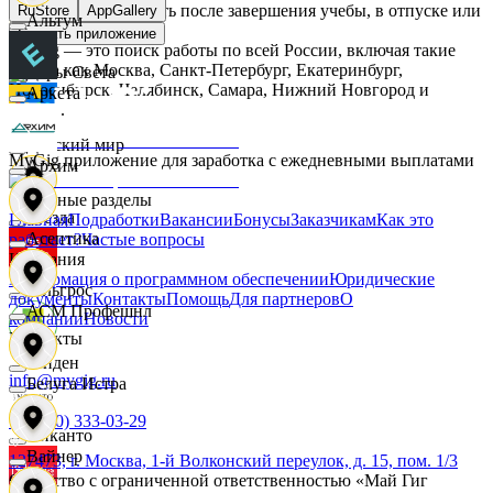
Начните зарабатывать после завершения учебы, в отпуске или
RuStore
AppGallery
Альтум
в выходные.
Скачать приложение
MyGig — это поиск работы по всей России, включая такие
города как Москва, Санкт-Петербург, Екатеринбург,
Дары Света
Новосибирск, Челябинск, Самара, Нижний Новгород и
Аркета
другие.
Детский мир
MyGig приложение для заработка с ежедневными выплатами
Архим
Основные разделы
Звезда
Главная
Подработки
Вакансии
Бонусы
Заказчикам
Как это
Асептика
работает?
Частые вопросы
Компания
Информация о программном обеспечении
Юридические
Зельгрос
документы
Контакты
Помощь
Для партнеров
О
АСМ Профешнл
компании
Новости
Контакты
Зенден
info@mygig.ru
Белуга Истра
+8 (800) 333-03-29
Инканто
Вайнер
127473, г. Москва, 1-й Волконский переулок, д. 15, пом. 1/3
Общество с ограниченной ответственностью «Май Гиг