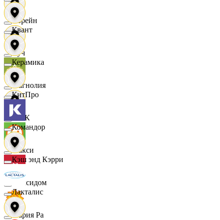
Лорейн
Квант
Луч
Керамика
Магнолия
КитПро
МАК
Командор
Макси
Кэш энд Кэрри
Максидом
Лакталис
Мария Ра