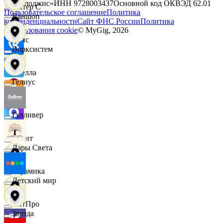
Технолоджис»
ИНН
9728003437
Основной код ОКВЭД
62.01
Интер С
Пользовательское соглашение
Политика
Ваншоп
конфиденциальности
Сайт ФНС России
Политика
использования cookie
© MyGig,
2026
Вайс
Ворксистем
Ителла
Гелиус
kari
Гулливер
Квант
Дары Света
Керамика
Детский мир
КитПро
Звезда