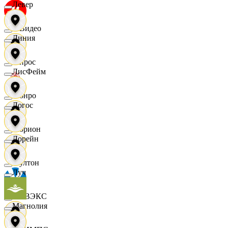
Левер
МВидео
Линия
Мирос
ЛисФейм
Монро
Логос
Морион
Лорейн
Мултон
Луч
НОВЭКС
Магнолия