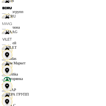
DUB
Яркогрупп
ECRU
4 Сезона
MAAG
7 дней
VILET
Adidas
Хом Маркет
Bershka
Хуторянка
СПАР
ЦЕРА ГРУПП
M A C