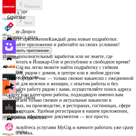
Previous
Мираторг
1
Офисмаг
Next
Абрау-Дюрсо
Domino`s pizza
Скачайте приложение
Каждый день новые подработки:
скачивайте приложение и работайте на своих условиях!
Установить приложение
Авиор
Ищете дополнительный заработок или не знаете, где
Urent
подработать в Йошкар-Оле и республике в свободное время?
На MyGig вы легко можете найти подработку с гибким
Альтум
графиком, рядом с домом, в центре или в любом другом
Эдмос Реклама
районе города. У нас — только свежие вакансии с ежедневной
оплатой для мужчин и женщин, с опытом работы и без.
Выбирайте работу рядом с вами, осуществляйте поиск адреса
Аркета
на карте или категорию работы, подходящую именно вам.
Четыре Лапы
Предлагаем только свежие и актуальные вакансии в
магазинах, на производстве, в ресторанах, гостиницах, сфере
услуг и продаж. Удобная регистрация в нашем приложении,
Архим
поддержка, оформление документов — все просто.
Снежная Королева
Воспользуйтесь услугами MyGig и начните работать уже сразу
Асептика
после отклика.