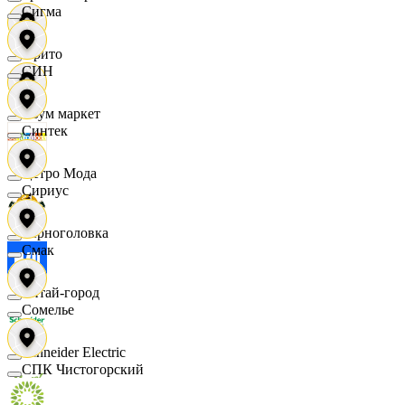
Сигма
Фрито
СИН
Хоум маркет
Синтек
Цетро Мода
Сириус
Черноголовка
Смак
Читай-город
Сомелье
Schneider Electric
СПК Чистогорский