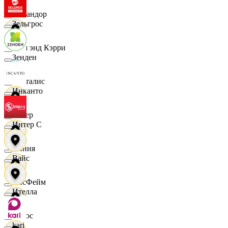
Командор
Зельгрос
Кэш энд Кэрри
Зенден
Лакталис
Инканто
Левер
Интер С
Линия
Вайс
ЛисФейм
Ителла
Логос
kari