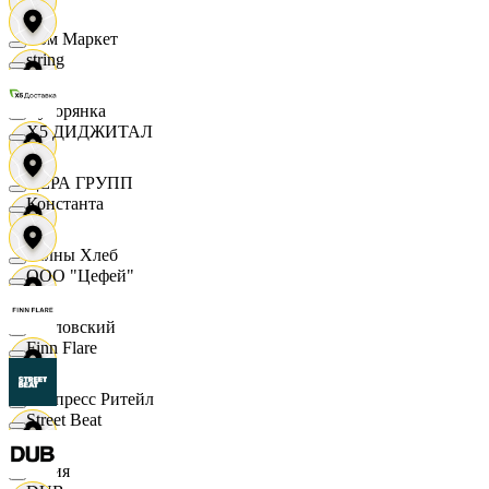
Хом Маркет
string
Хуторянка
X5 ДИДЖИТАЛ
ЦЕРА ГРУПП
Константа
Челны Хлеб
ООО "Цефей"
Чкаловский
Finn Flare
Экспресс Ритейл
Street Beat
Юлия