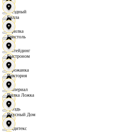
Звездный
Билла
Горилка
Бристоль
Ижтейдинг
Быстроном
Горожанка
Виктория
Империал
Вилка Ложка
Гроздь
Вкусный Дом
Индитекс