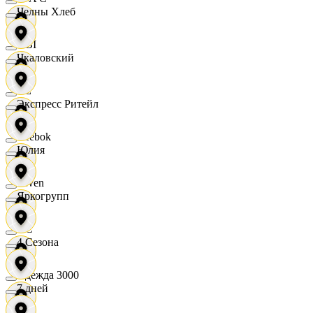
Челны Хлеб
OBI
Чкаловский
RE
Экспресс Ритейл
Reebok
Юлия
Seven
Яркогрупп
XC
4 Сезона
Одежда 3000
7 дней