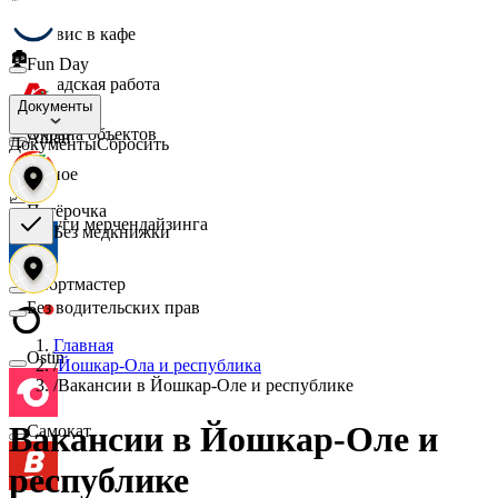
☕
Сервис в кафе
🏚️
Fun Day
Складская работа
🛡️
Документы
Охрана объектов
Ашан
Документы
Сбросить
🔎
Разное
📈
Пятёрочка
Услуги мерчендайзинга
Без медкнижки
Спортмастер
Без водительских прав
Главная
Ostin
/
Йошкар-Ола и республика
/
Вакансии в Йошкар-Оле и республике
Вакансии в Йошкар-Оле и
Самокат
республике