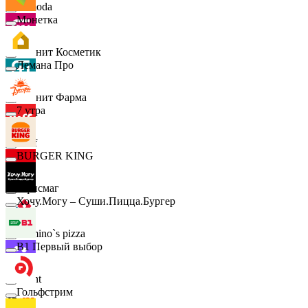
Lamoda
Монетка
Магнит Косметик
Лемана Про
Магнит Фарма
7 утра
Hoff
BURGER KING
Офисмаг
Хочу.Могу – Суши.Пицца.Бургер
Domino`s pizza
B1 Первый выбор
Urent
Гольфстрим