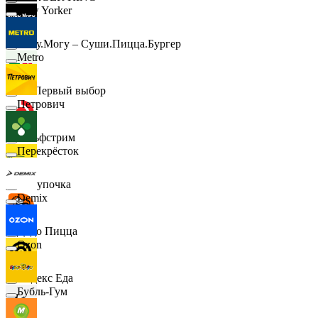
New Yorker
Хочу.Могу – Суши.Пицца.Бургер
Metro
B1 Первый выбор
Петрович
Гольфстрим
Перекрёсток
Покупочка
Demix
Додо Пицца
Ozon
Яндекс Еда
Бубль-Гум