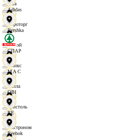
Zara
Adidas
Агроторг
Bershka
Амвэй
СПАР
Аникс
M A C
Билла
OBI
Бристоль
RE
Быстроном
Reebok