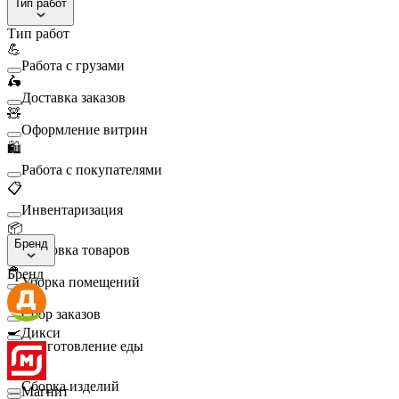
Тип работ
Тип работ
💪
Работа с грузами
🛵
Доставка заказов
🧸
Оформление витрин
🛍️
Работа с покупателями
📋
Инвентаризация
📦
Бренд
Упаковка товаров
🧹
Бренд
Уборка помещений
🛒
Сбор заказов
🍳
Дикси
Приготовление еды
🛠️
Сборка изделий
Магнит