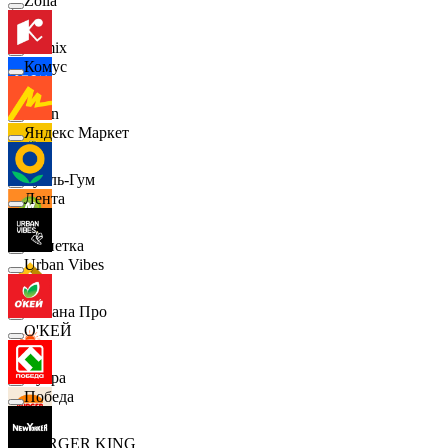
Zolla
Demix
Комус
Ozon
Яндекс Маркет
Бубль-Гум
Лента
Монетка
Urban Vibes
Лемана Про
О'КЕЙ
7 утра
Победа
BURGER KING