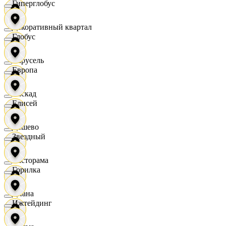
Гиперглобус
Декоративный квартал
Глобус
Карусель
Европа
Каскад
Елисей
Дёшево
Звездный
Касторама
Горилка
Диана
Ижтейдинг