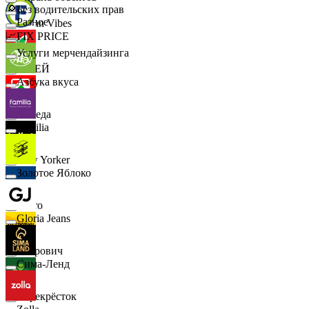
🔎
Без водительских прав
Разное
Urban Vibes
📈
FIX PRICE
Услуги мерчендайзинга
О'КЕЙ
Азбука вкуса
Победа
Familia
New Yorker
Золотое Яблоко
Metro
Gloria Jeans
Петрович
Сима-Ленд
Перекрёсток