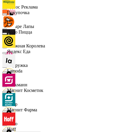
Эдмос Реклама
Покупочка
Четыре Лапы
Додо Пицца
Снежная Королева
Яндекс Еда
Подружка
Lamoda
Стокманн
Магнит Косметик
Cпар
Магнит Фарма
demo
Hoff