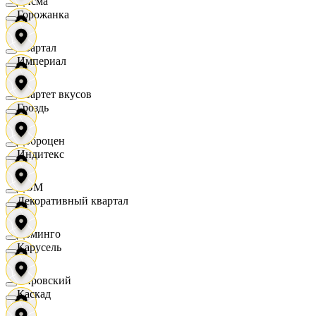
Дисма
Горожанка
Квартал
Империал
Квартет вкусов
Гроздь
Доброцен
Индитекс
ДОМ
Декоративный квартал
Доминго
Карусель
Кировский
Каскад