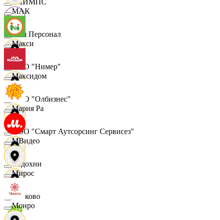
ОЛИМПС
МАК
Ваш Персонал
Макси
ООО "Нимер"
Максидом
ООО "Олбизнес"
Мария Ра
ООО "Смарт Аутсорсинг Сервисез"
МВидео
Отдохни
Мирос
Очаково
Монро