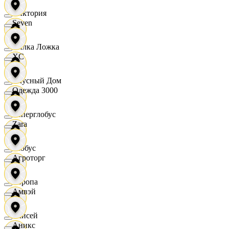
Виктория
Seven
Вилка Ложка
XC
Вкусный Дом
Одежда 3000
Гиперглобус
Zara
Глобус
Агроторг
Европа
Амвэй
Елисей
Аникс