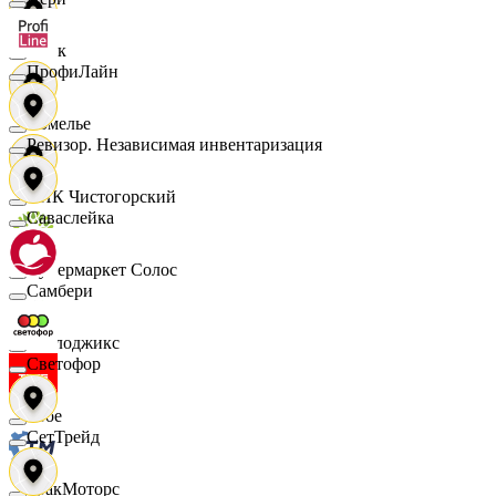
Смак
ПрофиЛайн
Сомелье
Ревизор. Независимая инвентаризация
СПК Чистогорский
Саваслейка
Супермаркет Солос
Самбери
Таблоджикс
Светофор
Твое
СетТрейд
ТракМоторс