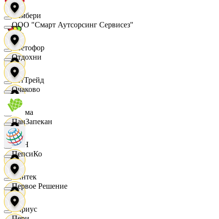
Самбери
ООО "Смарт Аутсорсинг Сервисез"
Светофор
Отдохни
СетТрейд
Очаково
Сигма
ПанЗапекан
СИН
ПепсиКо
Синтек
Первое Решение
Сириус
Пери