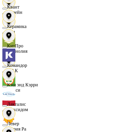
Квант
Лорейн
Керамика
Луч
КитПро
Магнолия
Командор
МАК
Кэш энд Кэрри
Макси
Лакталис
Максидом
Левер
Мария Ра