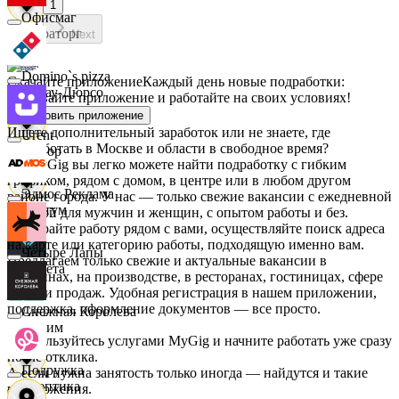
1
Офисмаг
Мираторг
Next
Domino`s pizza
Скачайте приложение
Каждый день новые подработки:
Абрау-Дюрсо
скачивайте приложение и работайте на своих условиях!
Установить приложение
Ищете дополнительный заработок или не знаете, где
Urent
подработать в Москве и области в свободное время?
Авиор
На MyGig вы легко можете найти подработку с гибким
графиком, рядом с домом, в центре или в любом другом
Эдмос Реклама
районе города. У нас — только свежие вакансии с ежедневной
Альтум
оплатой для мужчин и женщин, с опытом работы и без.
Выбирайте работу рядом с вами, осуществляйте поиск адреса
на карте или категорию работы, подходящую именно вам.
Четыре Лапы
Предлагаем только свежие и актуальные вакансии в
Аркета
магазинах, на производстве, в ресторанах, гостиницах, сфере
услуг и продаж. Удобная регистрация в нашем приложении,
поддержка, оформление документов — все просто.
Снежная Королева
Архим
Воспользуйтесь услугами MyGig и начните работать уже сразу
после отклика.
Подружка
А если нужна занятость только иногда — найдутся и такие
Асептика
предложения.