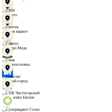
СИН
Фрито
Синтек
Хоум маркет
Сириус
Цетро Мода
Смак
Черноголовка
Сомелье
Читай-город
СПК Чистогорский
Schneider Electric
Супермаркет Солос