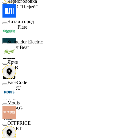
Черноголовка
ООО "Цефей"
Читай-город
Finn Flare
Schneider Electric
Street Beat
Ярче
DUB
FaceCode
ECRU
Modis
MAAG
OFFPRICE
VILET