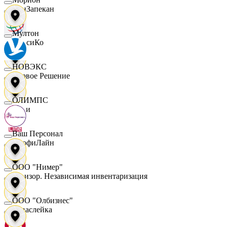
ПанЗапекан
Мултон
ПепсиКо
НОВЭКС
Первое Решение
ОЛИМПС
Пери
Ваш Персонал
ПрофиЛайн
ООО "Нимер"
Ревизор. Независимая инвентаризация
ООО "Олбизнес"
Саваслейка