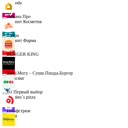
Lamoda
Лемана Про
Магнит Косметик
7 утра
Магнит Фарма
BURGER KING
Hoff
Хочу.Могу – Суши.Пицца.Бургер
Офисмаг
B1 Первый выбор
Domino`s pizza
Гольфстрим
Urent