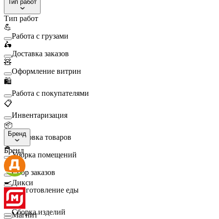
Тип работ
Тип работ
💪
Работа с грузами
🛵
Доставка заказов
🧸
Оформление витрин
🛍️
Работа с покупателями
📋
Инвентаризация
📦
Бренд
Упаковка товаров
🧹
Бренд
Уборка помещений
🛒
Сбор заказов
🍳
Дикси
Приготовление еды
🛠️
Сборка изделий
Магнит