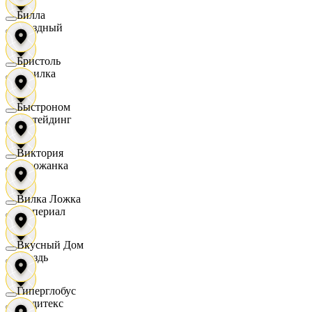
Билла
Звездный
Бристоль
Горилка
Быстроном
Ижтейдинг
Виктория
Горожанка
Вилка Ложка
Империал
Вкусный Дом
Гроздь
Гиперглобус
Индитекс