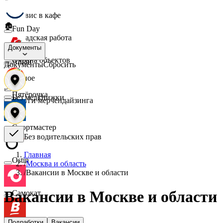
☕
Сервис в кафе
🏚️
Fun Day
Складская работа
🛡️
Документы
Охрана объектов
Ашан
Документы
Сбросить
🔎
Разное
📈
Пятёрочка
Без медкнижки
Услуги мерчендайзинга
Спортмастер
Без водительских прав
Главная
Ostin
/
Москва и область
/
Вакансии в Москве и области
Вакансии в Москве и области
Самокат
Подработки
Вакансии