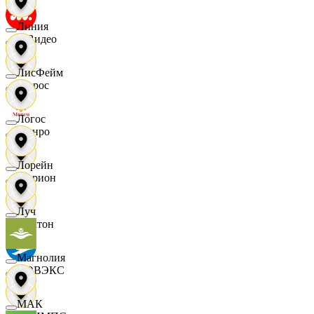
Линия
МВидео
ЛисФейм
Мирос
Логос
Монро
Лорейн
Морион
Луч
Мултон
Магнолия
НОВЭКС
МАК