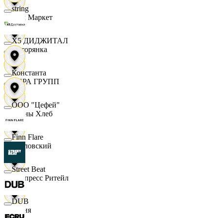
string
Хом Маркет
X5 ДИДЖИТАЛ
Хуторянка
Константа
ЦЕРА ГРУПП
ООО "Цефей"
Челны Хлеб
Finn Flare
Чкаловский
Street Beat
Экспресс Ритейл
DUB
Юлия