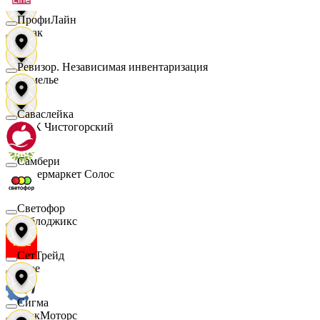
ПрофиЛайн
Смак
Ревизор. Независимая инвентаризация
Сомелье
Саваслейка
СПК Чистогорский
Самбери
Супермаркет Солос
Светофор
Таблоджикс
СетТрейд
Твое
Сигма
ТракМоторс