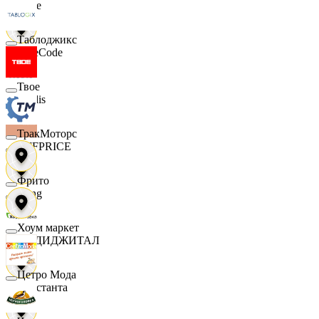
Ярче
Таблоджикс
FaceCode
Твое
Modis
ТракМоторс
OFFPRICE
Фрито
string
Хоум маркет
X5 ДИДЖИТАЛ
Цетро Мода
Константа