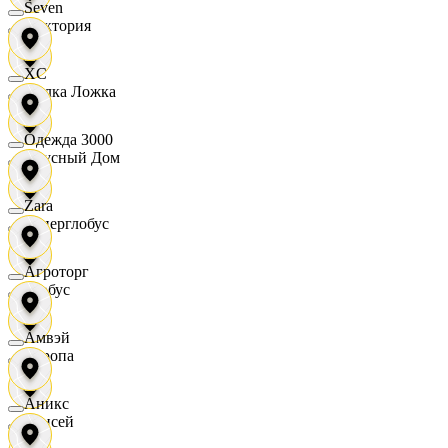
Seven
Виктория
XC
Вилка Ложка
Одежда 3000
Вкусный Дом
Zara
Гиперглобус
Агроторг
Глобус
Амвэй
Европа
Аникс
Елисей