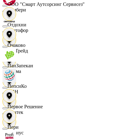
ООО "Смарт Аутсорсинг Сервисез"
Самбери
Отдохни
Светофор
Очаково
СетТрейд
ПанЗапекан
Сигма
ПепсиКо
СИН
Первое Решение
Синтек
Пери
Сириус