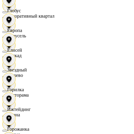
Глобус
Декоративный квартал
Европа
Карусель
Елисей
Каскад
Звездный
Дёшево
Горилка
Касторама
Ижтейдинг
Диана
Горожанка