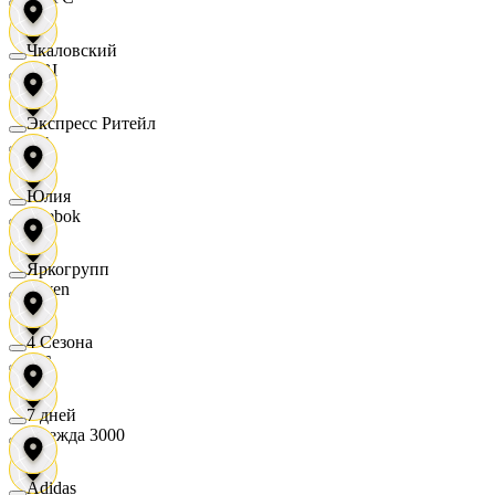
Чкаловский
OBI
Экспресс Ритейл
RE
Юлия
Reebok
Яркогрупп
Seven
4 Сезона
XC
7 дней
Одежда 3000
Adidas