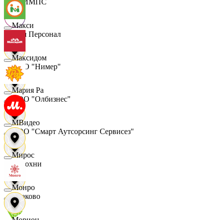
ОЛИМПС
Макси
Ваш Персонал
Максидом
ООО "Нимер"
Мария Ра
ООО "Олбизнес"
МВидео
ООО "Смарт Аутсорсинг Сервисез"
Мирос
Отдохни
Монро
Очаково
Морион