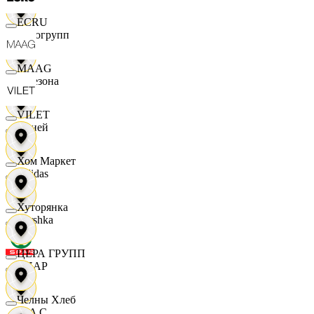
ECRU
Яркогрупп
MAAG
4 Сезона
VILET
7 дней
Хом Маркет
Adidas
Хуторянка
Bershka
ЦЕРА ГРУПП
СПАР
Челны Хлеб
M A C