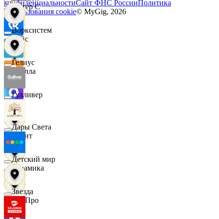
конфиденциальности
Сайт ФНС России
Политика
Интер С
использования cookie
© MyGig,
2026
Ворксистем
Вайс
Гелиус
Ителла
Гулливер
kari
Дары Света
Квант
Детский мир
Керамика
Звезда
КитПро