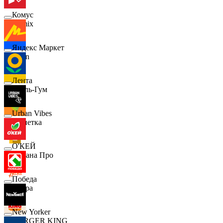
Комус
Demix
Яндекс Маркет
Ozon
Лента
Бубль-Гум
Urban Vibes
Монетка
О'КЕЙ
Лемана Про
Победа
7 утра
New Yorker
BURGER KING