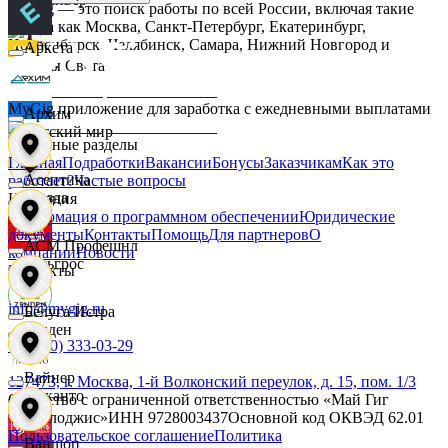
MyGig — это поиск работы по всей России, включая такие
города как Москва, Санкт-Петербург, Екатеринбург,
Новосибирск, Челябинск, Самара, Нижний Новгород и
Аркета
другие.
Дары Света
MyGig приложение для заработка с ежедневными выплатами
Архим
Детский мир
Основные разделы
Главная
Подработки
Вакансии
Бонусы
Заказчикам
Как это
Асептика
работает?
Частые вопросы
Звезда
Компания
Информация о программном обеспечении
Юридические
документы
Контакты
Помощь
Для партнеров
О
АСМ Профешнл
компании
Новости
Зельгрос
Контакты
info@mygig.ru
Белуга Истра
Зенден
+8 (800) 333-03-29
Вайнер
127473, г. Москва, 1-й Волконский переулок, д. 15, пом. 1/3
Инканто
Общество с ограниченной ответственностью «Май Гиг
Технолоджис»
ИНН
9728003437
Основной код ОКВЭД
62.01
Пользовательское соглашение
Политика
Ваншоп