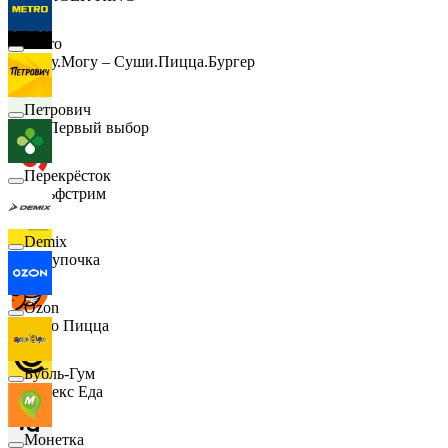
Metro
Хочу.Могу – Суши.Пицца.Бургер
Петрович
B1 Первый выбор
Перекрёсток
Гольфстрим
Demix
Покупочка
Ozon
Додо Пицца
Бубль-Гум
Яндекс Еда
Монетка