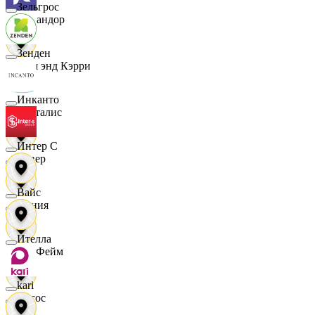
Зельгрос
Командор
Зенден
Кэш энд Кэрри
Инканто
Лакталис
Интер С
Левер
Вайс
Линия
Ителла
ЛисФейм
kari
Логос