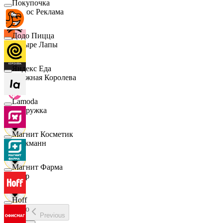
Покупочка
Эдмос Реклама
Додо Пицца
Четыре Лапы
Яндекс Еда
Снежная Королева
Lamoda
Подружка
Магнит Косметик
Стокманн
Магнит Фарма
Cпар
Hoff
demo
Previous