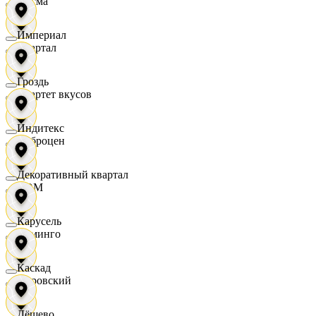
Дисма
Империал
Квартал
Гроздь
Квартет вкусов
Индитекс
Доброцен
Декоративный квартал
ДОМ
Карусель
Доминго
Каскад
Кировский
Дёшево