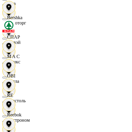
Zara
Bershka
Агроторг
СПАР
Амвэй
M A C
Аникс
OBI
Билла
RE
Бристоль
Reebok
Быстроном