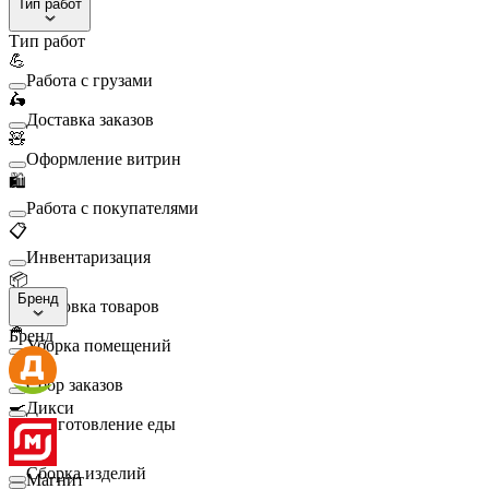
Тип работ
Тип работ
💪
Работа с грузами
🛵
Доставка заказов
🧸
Оформление витрин
🛍️
Работа с покупателями
📋
Инвентаризация
📦
Бренд
Упаковка товаров
🧹
Бренд
Уборка помещений
🛒
Сбор заказов
🍳
Дикси
Приготовление еды
🛠️
Сборка изделий
Магнит