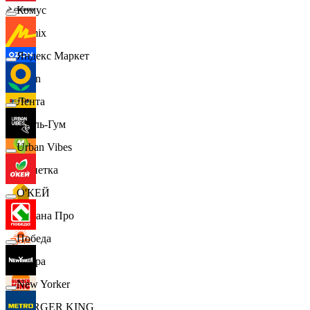
Комус
Demix
Яндекс Маркет
Ozon
Лента
Бубль-Гум
Urban Vibes
Монетка
О'КЕЙ
Лемана Про
Победа
7 утра
New Yorker
BURGER KING