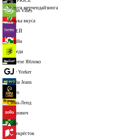
📈
FIX PRICE
Услуги мерчендайзинга
Urban Vibes
Азбука вкуса
О'КЕЙ
Familia
Победа
Золотое Яблоко
New Yorker
Gloria Jeans
Metro
Сима-Ленд
Петрович
Zolla
Перекрёсток