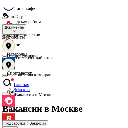
☕
Сервис в кафе
🏚️
Fun Day
Складская работа
🛡️
Документы
Охрана объектов
Ашан
Документы
🔎
Разное
📈
Пятёрочка
Без медкнижки
Услуги мерчендайзинга
Спортмастер
Без водительских прав
Главная
/
Москва
Ostin
/
Вакансии в Москве
Вакансии в Москве
Самокат
Подработки
Вакансии