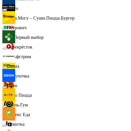
Metro
Хочу.Могу – Суши.Пицца.Бургер
Петрович
B1 Первый выбор
Перекрёсток
Гольфстрим
Demix
Покупочка
Ozon
Додо Пицца
Бубль-Гум
Яндекс Еда
Монетка