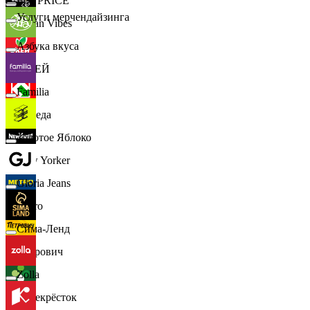
📈
FIX PRICE
Услуги мерчендайзинга
Urban Vibes
Азбука вкуса
О'КЕЙ
Familia
Победа
Золотое Яблоко
New Yorker
Gloria Jeans
Metro
Сима-Ленд
Петрович
Zolla
Перекрёсток