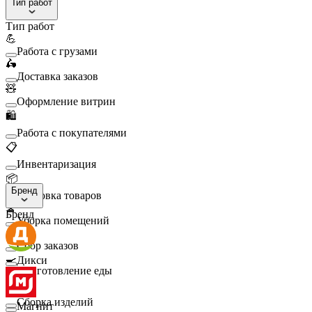
Тип работ
Тип работ
💪
Работа с грузами
🛵
Доставка заказов
🧸
Оформление витрин
🛍️
Работа с покупателями
📋
Инвентаризация
📦
Бренд
Упаковка товаров
🧹
Бренд
Уборка помещений
🛒
Сбор заказов
🍳
Дикси
Приготовление еды
🛠️
Сборка изделий
Магнит