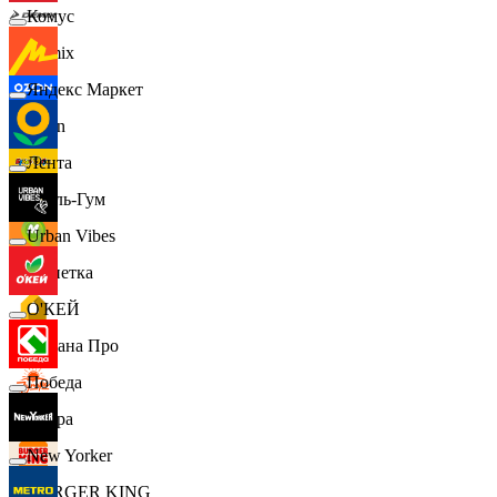
Комус
Demix
Яндекс Маркет
Ozon
Лента
Бубль-Гум
Urban Vibes
Монетка
О'КЕЙ
Лемана Про
Победа
7 утра
New Yorker
BURGER KING