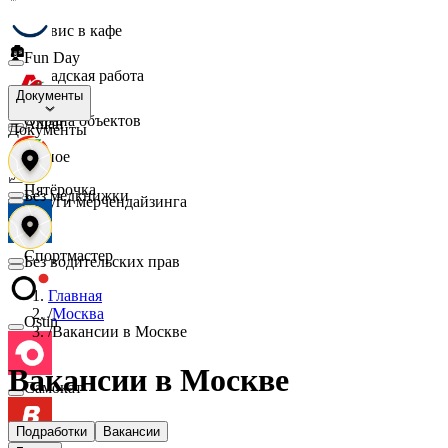
☕
Сервис в кафе
🏚️
Fun Day
Складская работа
🛡️
Документы
Охрана объектов
Ашан
Документы
🔎
Разное
📈
Пятёрочка
Без медкнижки
Услуги мерчендайзинга
Спортмастер
Без водительских прав
Главная
/
Москва
Ostin
/
Вакансии в Москве
Вакансии в Москве
Самокат
Подработки
Вакансии