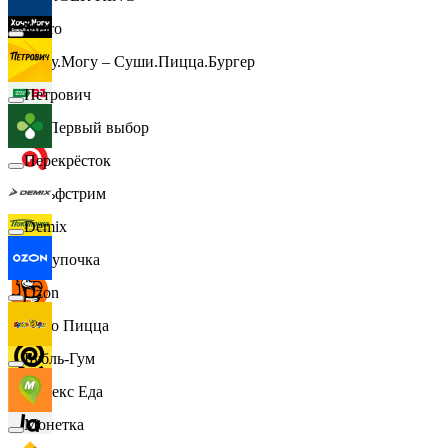
Metro
Хочу.Могу – Суши.Пицца.Бургер
Петрович
B1 Первый выбор
Перекрёсток
Гольфстрим
Demix
Покупочка
Ozon
Додо Пицца
Бубль-Гум
Яндекс Еда
Монетка