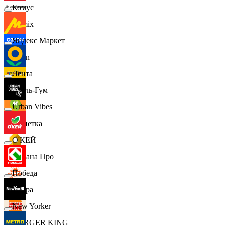
Комус
Demix
Яндекс Маркет
Ozon
Лента
Бубль-Гум
Urban Vibes
Монетка
О'КЕЙ
Лемана Про
Победа
7 утра
New Yorker
BURGER KING