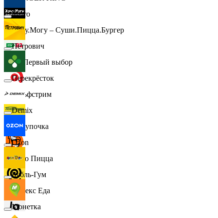
Metro
Хочу.Могу – Суши.Пицца.Бургер
Петрович
B1 Первый выбор
Перекрёсток
Гольфстрим
Demix
Покупочка
Ozon
Додо Пицца
Бубль-Гум
Яндекс Еда
Монетка