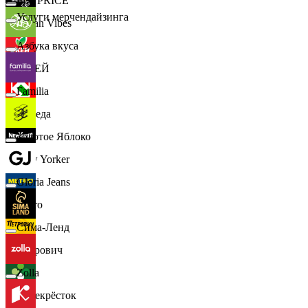
📈
FIX PRICE
Услуги мерчендайзинга
Urban Vibes
Азбука вкуса
О'КЕЙ
Familia
Победа
Золотое Яблоко
New Yorker
Gloria Jeans
Metro
Сима-Ленд
Петрович
Zolla
Перекрёсток