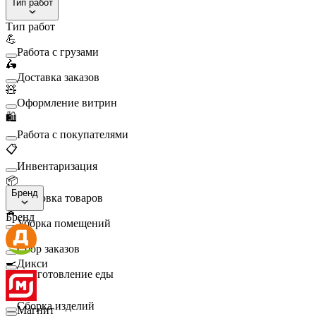
Тип работ
Тип работ
💪
Работа с грузами
🛵
Доставка заказов
🧸
Оформление витрин
🛍️
Работа с покупателями
📋
Инвентаризация
📦
Бренд
Упаковка товаров
🧹
Бренд
Уборка помещений
🛒
Сбор заказов
🍳
Дикси
Приготовление еды
🛠️
Сборка изделий
Магнит