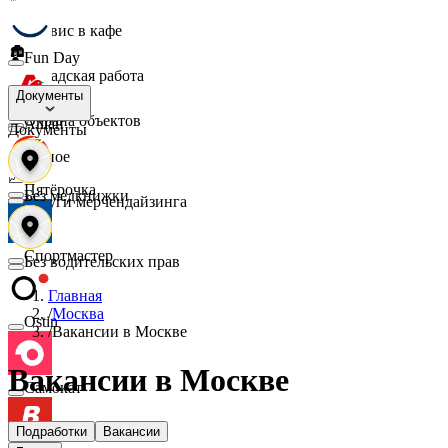
☕
Сервис в кафе
🏚️
Fun Day
Складская работа
🛡️
Документы
Охрана объектов
Ашан
Документы
🔎
Разное
📈
Пятёрочка
Без медкнижки
Услуги мерчендайзинга
Спортмастер
Без водительских прав
Главная
/
Москва
Ostin
/
Вакансии в Москве
Вакансии в Москве
Самокат
Подработки
Вакансии