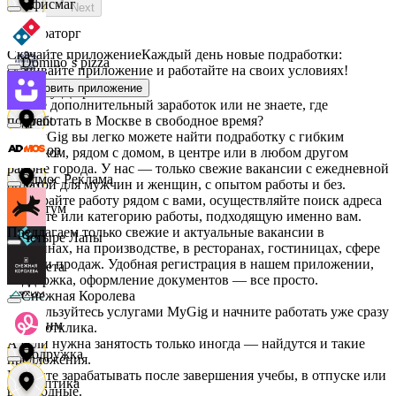
Офисмаг
Next
Мираторг
Скачайте приложение
Каждый день новые подработки:
Domino`s pizza
скачивайте приложение и работайте на своих условиях!
Установить приложение
Абрау-Дюрсо
Ищете дополнительный заработок или не знаете, где
подработать в Москве в свободное время?
Urent
На MyGig вы легко можете найти подработку с гибким
Авиор
графиком, рядом с домом, в центре или в любом другом
районе города. У нас — только свежие вакансии с ежедневной
Эдмос Реклама
оплатой для мужчин и женщин, с опытом работы и без.
Выбирайте работу рядом с вами, осуществляйте поиск адреса
Альтум
на карте или категорию работы, подходящую именно вам.
Предлагаем только свежие и актуальные вакансии в
Четыре Лапы
магазинах, на производстве, в ресторанах, гостиницах, сфере
услуг и продаж. Удобная регистрация в нашем приложении,
Аркета
поддержка, оформление документов — все просто.
Снежная Королева
Воспользуйтесь услугами MyGig и начните работать уже сразу
Архим
после отклика.
А если нужна занятость только иногда — найдутся и такие
Подружка
предложения.
Начните зарабатывать после завершения учебы, в отпуске или
Асептика
в выходные.