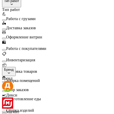
Тип работ
Тип работ
💪
Работа с грузами
🛵
Доставка заказов
🧸
Оформление витрин
🛍️
Работа с покупателями
📋
Инвентаризация
📦
Бренд
Упаковка товаров
🧹
Бренд
Уборка помещений
🛒
Сбор заказов
🍳
Дикси
Приготовление еды
🛠️
Сборка изделий
Магнит