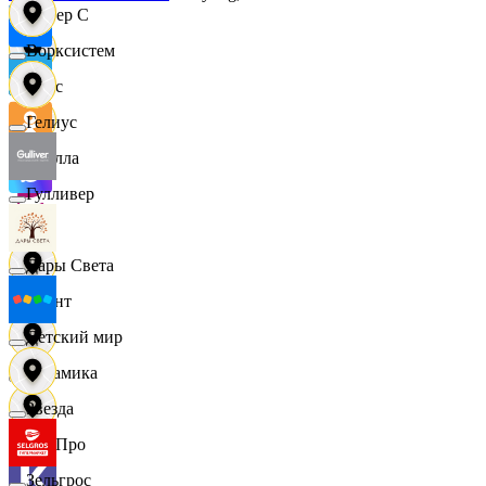
Интер С
Ворксистем
Вайс
Гелиус
Ителла
Гулливер
kari
Дары Света
Квант
Детский мир
Керамика
Звезда
КитПро
Зельгрос