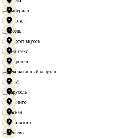
Дисма
Империал
Квартал
Гроздь
Квартет вкусов
Индитекс
Доброцен
Декоративный квартал
ДОМ
Карусель
Доминго
Каскад
Кировский
Дёшево