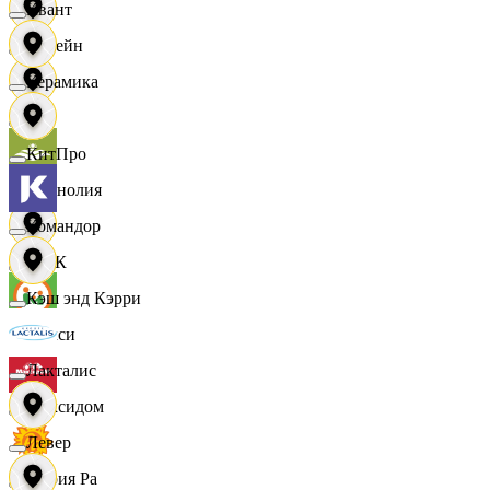
Квант
Лорейн
Керамика
Луч
КитПро
Магнолия
Командор
МАК
Кэш энд Кэрри
Макси
Лакталис
Максидом
Левер
Мария Ра