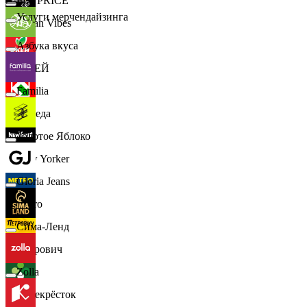
📈
FIX PRICE
Услуги мерчендайзинга
Urban Vibes
Азбука вкуса
О'КЕЙ
Familia
Победа
Золотое Яблоко
New Yorker
Gloria Jeans
Metro
Сима-Ленд
Петрович
Zolla
Перекрёсток