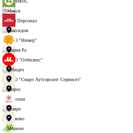
ОЛИМПС
Макси
Ваш Персонал
Максидом
ООО "Нимер"
Мария Ра
ООО "Олбизнес"
МВидео
ООО "Смарт Аутсорсинг Сервисез"
Мирос
Отдохни
Монро
Очаково
Морион