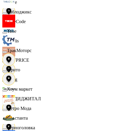
Ярче
Таблоджикс
FaceCode
Твое
Modis
ТракМоторс
OFFPRICE
Фрито
string
Хоум маркет
X5 ДИДЖИТАЛ
Цетро Мода
Константа
Черноголовка