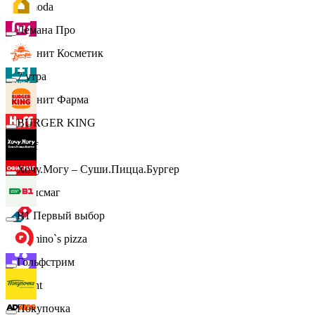
Lamoda
Лемана Про
Магнит Косметик
7 утра
Магнит Фарма
BURGER KING
Hoff
Хочу.Могу – Суши.Пицца.Бургер
Офисмаг
B1 Первый выбор
Domino`s pizza
Гольфстрим
Urent
Покупочка