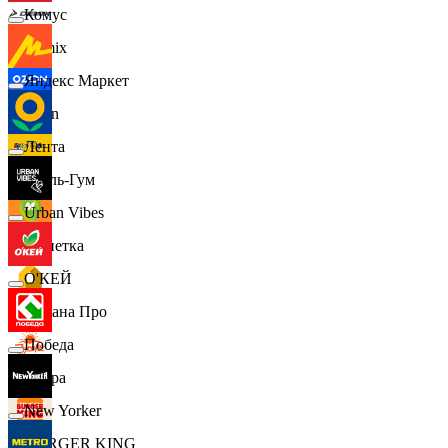
Комус
Demix
Яндекс Маркет
Ozon
Лента
Бубль-Гум
Urban Vibes
Монетка
О'КЕЙ
Лемана Про
Победа
7 утра
New Yorker
BURGER KING