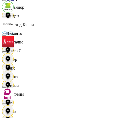
Командор
Зенден
Кэш энд Кэрри
Инканто
Лакталис
Интер С
Левер
Вайс
Линия
Ителла
ЛисФейм
kari
Логос