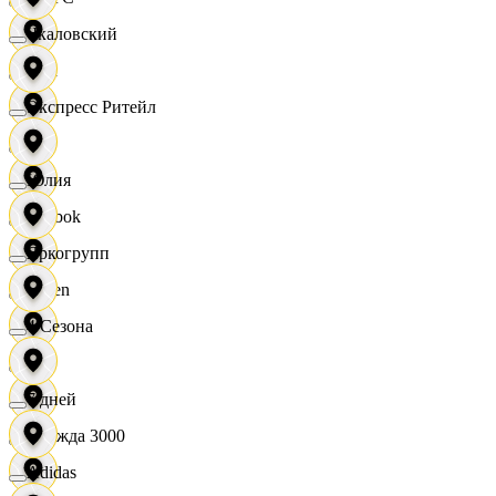
Чкаловский
OBI
Экспресс Ритейл
RE
Юлия
Reebok
Яркогрупп
Seven
4 Сезона
XC
7 дней
Одежда 3000
Adidas