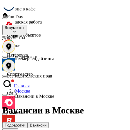
☕
Сервис в кафе
🏚️
Fun Day
Складская работа
🛡️
Документы
Охрана объектов
Ашан
Документы
🔎
Разное
📈
Пятёрочка
Без медкнижки
Услуги мерчендайзинга
Спортмастер
Без водительских прав
Главная
/
Москва
Ostin
/
Вакансии в Москве
Вакансии в Москве
Самокат
Подработки
Вакансии