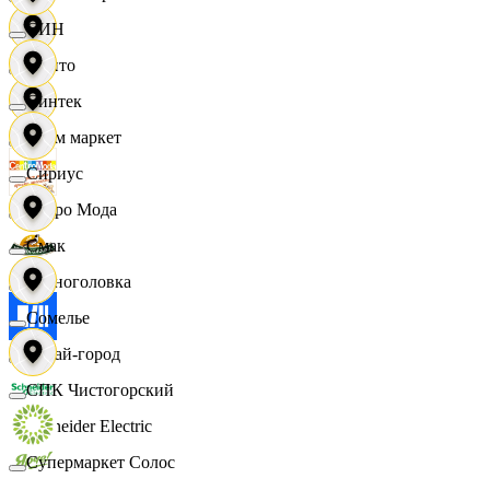
СИН
Фрито
Синтек
Хоум маркет
Сириус
Цетро Мода
Смак
Черноголовка
Сомелье
Читай-город
СПК Чистогорский
Schneider Electric
Супермаркет Солос