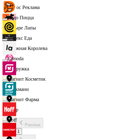
Эдмос Реклама
Додо Пицца
Четыре Лапы
Яндекс Еда
Снежная Королева
Lamoda
Подружка
Магнит Косметик
Стокманн
Магнит Фарма
Cпар
Hoff
Previous
demo
1