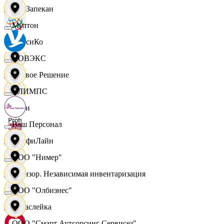
ПанЗапекан
Мултон
ПепсиКо
НОВЭКС
Первое Решение
ОЛИМПС
Пери
Ваш Персонал
ПрофиЛайн
ООО "Нимер"
Ревизор. Независимая инвентаризация
ООО "Олбизнес"
Саваслейка
ООО "Смарт Аутсорсинг Сервисез"