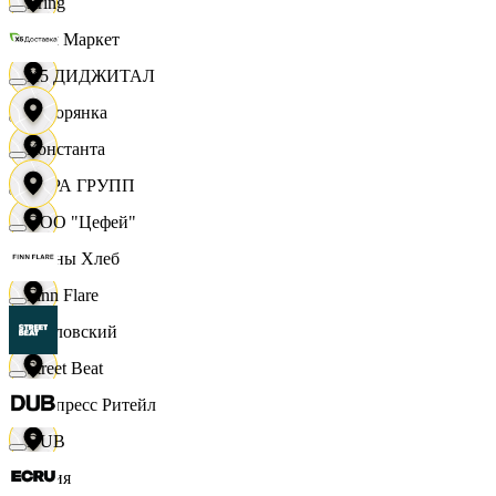
string
Хом Маркет
X5 ДИДЖИТАЛ
Хуторянка
Константа
ЦЕРА ГРУПП
ООО "Цефей"
Челны Хлеб
Finn Flare
Чкаловский
Street Beat
Экспресс Ритейл
DUB
Юлия