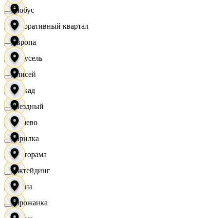
Глобус
Декоративный квартал
Европа
Карусель
Елисей
Каскад
Звездный
Дёшево
Горилка
Касторама
Ижтейдинг
Диана
Горожанка