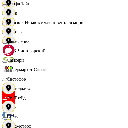
ПрофиЛайн
Смак
Ревизор. Независимая инвентаризация
Сомелье
Саваслейка
СПК Чистогорский
Самбери
Супермаркет Солос
Светофор
Таблоджикс
СетТрейд
Твое
Сигма
ТракМоторс