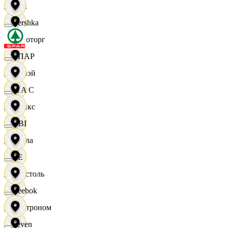
Zara
Bershka
Агроторг
СПАР
Амвэй
M A C
Аникс
OBI
Билла
RE
Бристоль
Reebok
Быстроном
Seven