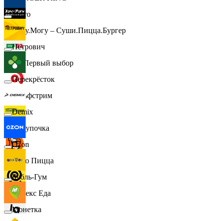
Metro
Хочу.Могу – Суши.Пицца.Бургер
Петрович
B1 Первый выбор
Перекрёсток
Гольфстрим
Demix
Покупочка
Ozon
Додо Пицца
Бубль-Гум
Яндекс Еда
Монетка