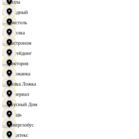
Билла
Звездный
Бристоль
Горилка
Быстроном
Ижтейдинг
Виктория
Горожанка
Вилка Ложка
Империал
Вкусный Дом
Гроздь
Гиперглобус
Индитекс