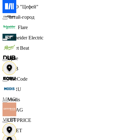
ООО "Цефей"
Читай-город
Finn Flare
Schneider Electric
Street Beat
Ярче
DUB
FaceCode
ECRU
Modis
MAAG
OFFPRICE
VILET