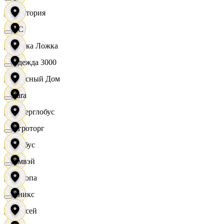
Виктория
XC
Вилка Ложка
Одежда 3000
Вкусный Дом
Zara
Гиперглобус
Агроторг
Глобус
Амвэй
Европа
Аникс
Елисей