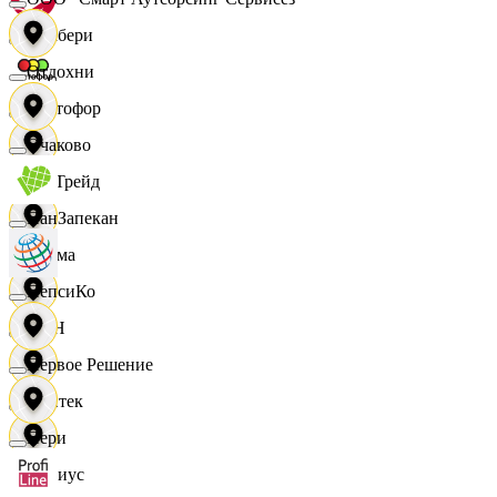
Самбери
Отдохни
Светофор
Очаково
СетТрейд
ПанЗапекан
Сигма
ПепсиКо
СИН
Первое Решение
Синтек
Пери
Сириус