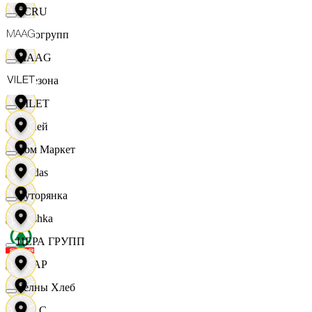
ECRU
Яркогрупп
MAAG
4 Сезона
VILET
7 дней
Хом Маркет
Adidas
Хуторянка
Bershka
ЦЕРА ГРУПП
СПАР
Челны Хлеб
M A C