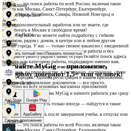
MyGig — это поиск работы по всей России, включая такие
Стокманн
города как Москва, Санкт-Петербург, Екатеринбург,
Новосибирск, Челябинск, Самара, Нижний Новгород и
АСМ Профешнл
другие.
Ищете дополнительный заработок или не знаете, где
Cпар
подработать в Москве в свободное время?
Белуга Истра
На MyGig вы легко можете найти подработку с гибким
графиком, рядом с домом, в центре или в любом другом
demo
районе города. У нас — только свежие вакансии с ежедневной
оплатой для мужчин и женщин, с опытом работы и без.
Показать полный текст
Показать полностью
Вайнер
Выбирайте работу рядом с вами, осуществляйте поиск адреса
на карте или категорию работы, подходящую именно вам.
Мираторг
Скачайте MyGig — приложение,
Предлагаем только свежие и актуальные вакансии в
магазинах, на производстве, в ресторанах, гостиницах, сфере
которому доверяют 1,5+ млн человек!
Ваншоп
услуг и продаж. Удобная регистрация в нашем приложении,
поддержка, оформление документов — все просто.
Абрау-Дюрсо
Доступно во всех основных магазинах приложений
Ворксистем
Воспользуйтесь услугами MyGig и начните работать уже сразу
после отклика.
App Store
Google Play
Авиор
А если нужна занятость только иногда — найдутся и такие
предложения.
Гелиус
Начните зарабатывать после завершения учебы, в отпуске или
RuStore
AppGallery
в выходные.
Скачать приложение
Альтум
MyGig — это поиск работы по всей России, включая такие
города как Москва, Санкт-Петербург, Екатеринбург,
Гулливер