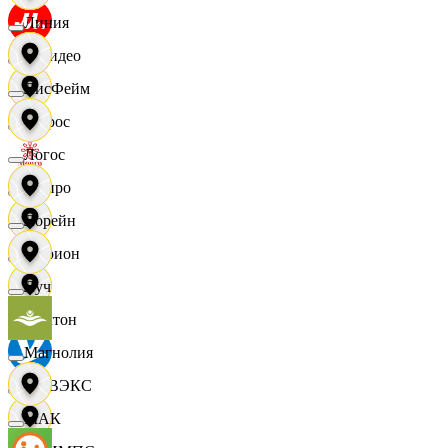
Линия
МВидео
ЛисФейм
Мирос
Логос
Монро
Лорейн
Морион
Луч
Мултон
Магнолия
НОВЭКС
МАК