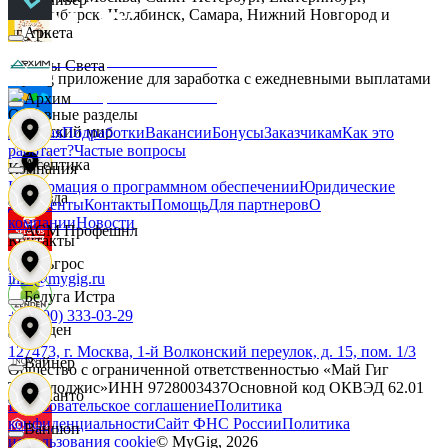
Новосибирск, Челябинск, Самара, Нижний Новгород и
другие.
Аркета
Дары Света
MyGig приложение для заработка с ежедневными выплатами
Архим
Основные разделы
Детский мир
Главная
Подработки
Вакансии
Бонусы
Заказчикам
Как это
работает?
Частые вопросы
Асептика
Компания
Информация о программном обеспечении
Юридические
Звезда
документы
Контакты
Помощь
Для партнеров
О
компании
Новости
АСМ Профешнл
Контакты
Зельгрос
info@mygig.ru
Белуга Истра
+8 (800) 333-03-29
Зенден
127473, г. Москва, 1-й Волконский переулок, д. 15, пом. 1/3
Вайнер
Общество с ограниченной ответственностью «Май Гиг
Технолоджис»
ИНН
9728003437
Основной код ОКВЭД
62.01
Инканто
Пользовательское соглашение
Политика
конфиденциальности
Сайт ФНС России
Политика
Ваншоп
использования cookie
© MyGig,
2026