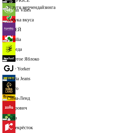
📈
FIX PRICE
Услуги мерчендайзинга
Urban Vibes
Азбука вкуса
О'КЕЙ
Familia
Победа
Золотое Яблоко
New Yorker
Gloria Jeans
Metro
Сима-Ленд
Петрович
Zolla
Перекрёсток