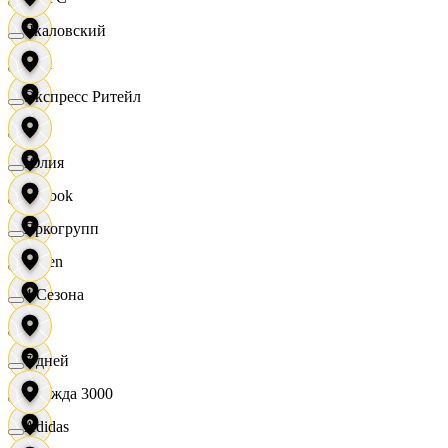
Чкаловский
OBI
Экспресс Ритейл
RE
Юлия
Reebok
Яркогрупп
Seven
4 Сезона
XC
7 дней
Одежда 3000
Adidas