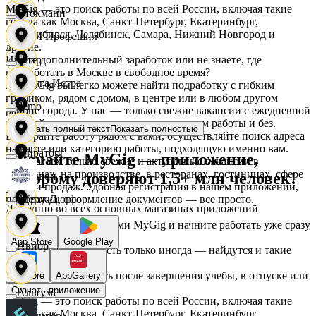
MyGig — это поиск работы по всей России, включая такие
Стокманн
города как Москва, Санкт-Петербург, Екатеринбург,
Новосибирск, Челябинск, Самара, Нижний Новгород и
АСМ Профешнл
другие.
Ищете дополнительный заработок или не знаете, где
Cпар
подработать в Москве в свободное время?
Белуга Истра
На MyGig вы легко можете найти подработку с гибким
графиком, рядом с домом, в центре или в любом другом
demo
районе города. У нас — только свежие вакансии с ежедневной
оплатой для мужчин и женщин, с опытом работы и без.
Показать полный текст
Показать полностью
Вайнер
Выбирайте работу рядом с вами, осуществляйте поиск адреса
на карте или категорию работы, подходящую именно вам.
Мираторг
Скачайте MyGig — приложение,
Предлагаем только свежие и актуальные вакансии в
магазинах, на производстве, в ресторанах, гостиницах, сфере
которому доверяют 1,5+ млн человек!
Ваншоп
услуг и продаж. Удобная регистрация в нашем приложении,
поддержка, оформление документов — все просто.
Абрау-Дюрсо
Доступно во всех основных магазинах приложений
Ворксистем
Воспользуйтесь услугами MyGig и начните работать уже сразу
после отклика.
App Store
Google Play
Авиор
А если нужна занятость только иногда — найдутся и такие
предложения.
Гелиус
Начните зарабатывать после завершения учебы, в отпуске или
RuStore
AppGallery
в выходные.
Скачать приложение
Альтум
MyGig — это поиск работы по всей России, включая такие
города как Москва, Санкт-Петербург, Екатеринбург,
Гулливер