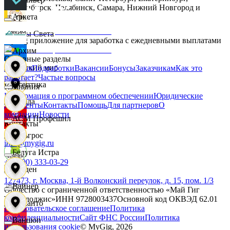
Новосибирск, Челябинск, Самара, Нижний Новгород и
другие.
Аркета
Дары Света
MyGig приложение для заработка с ежедневными выплатами
Архим
Основные разделы
Детский мир
Главная
Подработки
Вакансии
Бонусы
Заказчикам
Как это
работает?
Частые вопросы
Асептика
Компания
Информация о программном обеспечении
Юридические
Звезда
документы
Контакты
Помощь
Для партнеров
О
компании
Новости
АСМ Профешнл
Контакты
Зельгрос
info@mygig.ru
Белуга Истра
+8 (800) 333-03-29
Зенден
127473, г. Москва, 1-й Волконский переулок, д. 15, пом. 1/3
Вайнер
Общество с ограниченной ответственностью «Май Гиг
Технолоджис»
ИНН
9728003437
Основной код ОКВЭД
62.01
Инканто
Пользовательское соглашение
Политика
конфиденциальности
Сайт ФНС России
Политика
Ваншоп
использования cookie
© MyGig,
2026