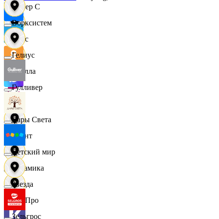
Интер С
Ворксистем
Вайс
Гелиус
Ителла
Гулливер
kari
Дары Света
Квант
Детский мир
Керамика
Звезда
КитПро
Зельгрос