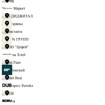
string
Хом Маркет
X5 ДИДЖИТАЛ
Хуторянка
Константа
ЦЕРА ГРУПП
ООО "Цефей"
Челны Хлеб
Finn Flare
Чкаловский
Street Beat
Экспресс Ритейл
DUB
Юлия