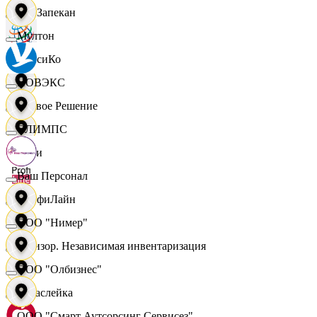
ПанЗапекан
Мултон
ПепсиКо
НОВЭКС
Первое Решение
ОЛИМПС
Пери
Ваш Персонал
ПрофиЛайн
ООО "Нимер"
Ревизор. Независимая инвентаризация
ООО "Олбизнес"
Саваслейка
ООО "Смарт Аутсорсинг Сервисез"