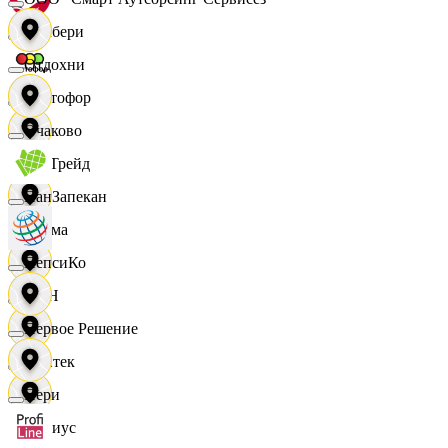
Самбери
Отдохни
Светофор
Очаково
СетТрейд
ПанЗапекан
Сигма
ПепсиКо
СИН
Первое Решение
Синтек
Пери
Сириус