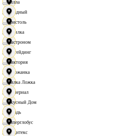
Билла
Звездный
Бристоль
Горилка
Быстроном
Ижтейдинг
Виктория
Горожанка
Вилка Ложка
Империал
Вкусный Дом
Гроздь
Гиперглобус
Индитекс