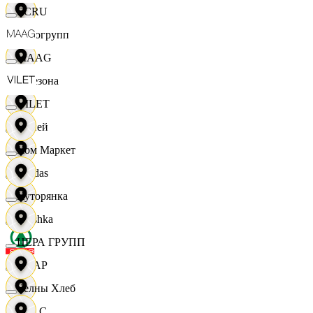
ECRU
Яркогрупп
MAAG
4 Сезона
VILET
7 дней
Хом Маркет
Adidas
Хуторянка
Bershka
ЦЕРА ГРУПП
СПАР
Челны Хлеб
M A C