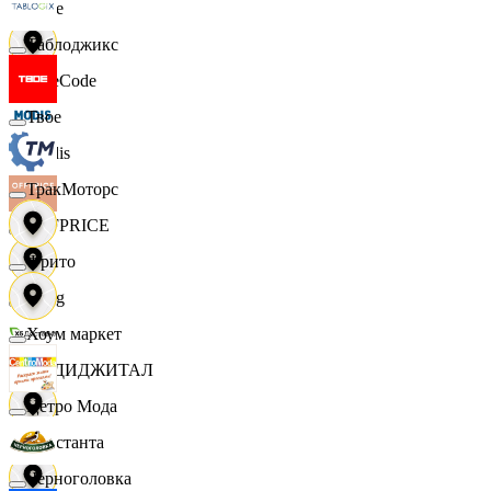
Ярче
Таблоджикс
FaceCode
Твое
Modis
ТракМоторс
OFFPRICE
Фрито
string
Хоум маркет
X5 ДИДЖИТАЛ
Цетро Мода
Константа
Черноголовка