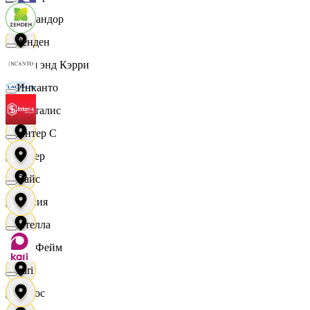
Командор
Зенден
Кэш энд Кэрри
Инканто
Лакталис
Интер С
Левер
Вайс
Линия
Ителла
ЛисФейм
kari
Логос