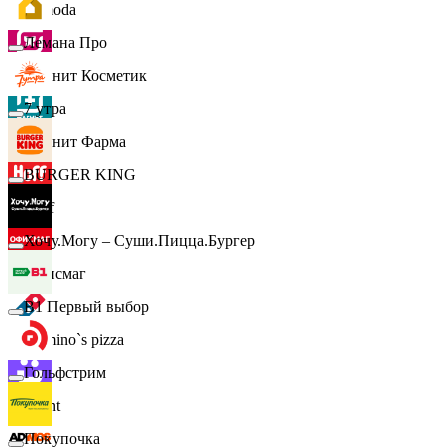
Lamoda
Лемана Про
Магнит Косметик
7 утра
Магнит Фарма
BURGER KING
Hoff
Хочу.Могу – Суши.Пицца.Бургер
Офисмаг
B1 Первый выбор
Domino`s pizza
Гольфстрим
Urent
Покупочка