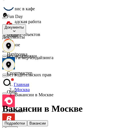
☕
Сервис в кафе
🏚️
Fun Day
Складская работа
🛡️
Документы
Охрана объектов
Ашан
Документы
🔎
Разное
📈
Пятёрочка
Без медкнижки
Услуги мерчендайзинга
Спортмастер
Без водительских прав
Главная
/
Москва
Ostin
/
Вакансии в Москве
Вакансии в Москве
Самокат
Подработки
Вакансии