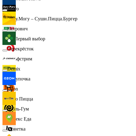
Metro
Хочу.Могу – Суши.Пицца.Бургер
Петрович
B1 Первый выбор
Перекрёсток
Гольфстрим
Demix
Покупочка
Ozon
Додо Пицца
Бубль-Гум
Яндекс Еда
Монетка