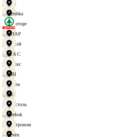
Zara
Bershka
Агроторг
СПАР
Амвэй
M A C
Аникс
OBI
Билла
RE
Бристоль
Reebok
Быстроном
Seven