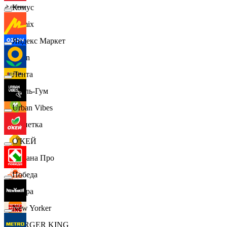
Комус
Demix
Яндекс Маркет
Ozon
Лента
Бубль-Гум
Urban Vibes
Монетка
О'КЕЙ
Лемана Про
Победа
7 утра
New Yorker
BURGER KING