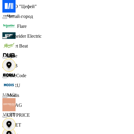
ООО "Цефей"
Читай-город
Finn Flare
Schneider Electric
Street Beat
Ярче
DUB
FaceCode
ECRU
Modis
MAAG
OFFPRICE
VILET