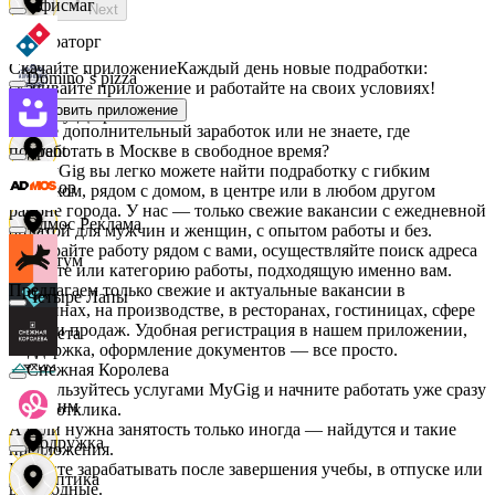
Офисмаг
Next
Мираторг
Скачайте приложение
Каждый день новые подработки:
Domino`s pizza
скачивайте приложение и работайте на своих условиях!
Установить приложение
Абрау-Дюрсо
Ищете дополнительный заработок или не знаете, где
подработать в Москве в свободное время?
Urent
На MyGig вы легко можете найти подработку с гибким
Авиор
графиком, рядом с домом, в центре или в любом другом
районе города. У нас — только свежие вакансии с ежедневной
Эдмос Реклама
оплатой для мужчин и женщин, с опытом работы и без.
Выбирайте работу рядом с вами, осуществляйте поиск адреса
Альтум
на карте или категорию работы, подходящую именно вам.
Предлагаем только свежие и актуальные вакансии в
Четыре Лапы
магазинах, на производстве, в ресторанах, гостиницах, сфере
услуг и продаж. Удобная регистрация в нашем приложении,
Аркета
поддержка, оформление документов — все просто.
Снежная Королева
Воспользуйтесь услугами MyGig и начните работать уже сразу
Архим
после отклика.
А если нужна занятость только иногда — найдутся и такие
Подружка
предложения.
Начните зарабатывать после завершения учебы, в отпуске или
Асептика
в выходные.