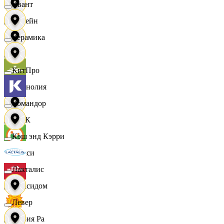
Квант
Лорейн
Керамика
Луч
КитПро
Магнолия
Командор
МАК
Кэш энд Кэрри
Макси
Лакталис
Максидом
Левер
Мария Ра