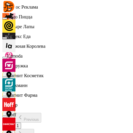
Эдмос Реклама
Додо Пицца
Четыре Лапы
Яндекс Еда
Снежная Королева
Lamoda
Подружка
Магнит Косметик
Стокманн
Магнит Фарма
Cпар
Hoff
Previous
demo
1