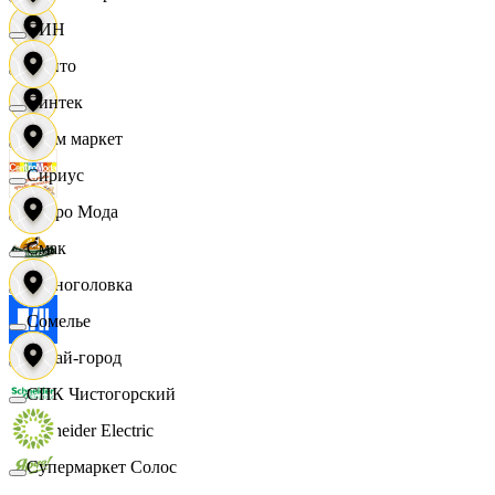
СИН
Фрито
Синтек
Хоум маркет
Сириус
Цетро Мода
Смак
Черноголовка
Сомелье
Читай-город
СПК Чистогорский
Schneider Electric
Супермаркет Солос