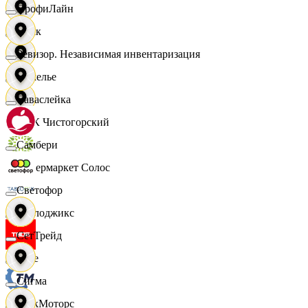
ПрофиЛайн
Смак
Ревизор. Независимая инвентаризация
Сомелье
Саваслейка
СПК Чистогорский
Самбери
Супермаркет Солос
Светофор
Таблоджикс
СетТрейд
Твое
Сигма
ТракМоторс