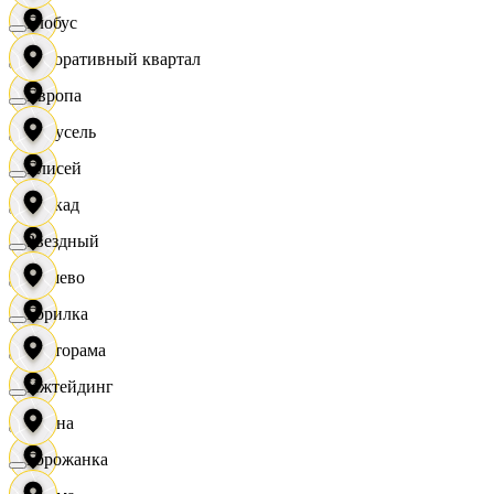
Глобус
Декоративный квартал
Европа
Карусель
Елисей
Каскад
Звездный
Дёшево
Горилка
Касторама
Ижтейдинг
Диана
Горожанка