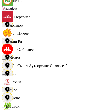
ОЛИМПС
Макси
Ваш Персонал
Максидом
ООО "Нимер"
Мария Ра
ООО "Олбизнес"
МВидео
ООО "Смарт Аутсорсинг Сервисез"
Мирос
Отдохни
Монро
Очаково
Морион