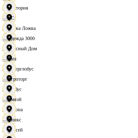
Виктория
XC
Вилка Ложка
Одежда 3000
Вкусный Дом
Zara
Гиперглобус
Агроторг
Глобус
Амвэй
Европа
Аникс
Елисей