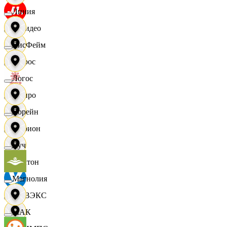
Линия
МВидео
ЛисФейм
Мирос
Логос
Монро
Лорейн
Морион
Луч
Мултон
Магнолия
НОВЭКС
МАК