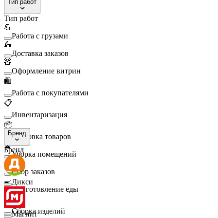
Тип работ
Тип работ
💪
Работа с грузами
🛵
Доставка заказов
🧸
Оформление витрин
🛍️
Работа с покупателями
📋
Инвентаризация
📦
Бренд
Упаковка товаров
🧹
Бренд
Уборка помещений
🛒
Сбор заказов
🍳
Дикси
Приготовление еды
🛠️
Сборка изделий
Магнит