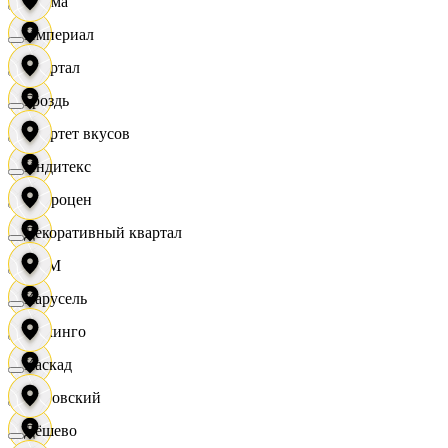
Дисма
Империал
Квартал
Гроздь
Квартет вкусов
Индитекс
Доброцен
Декоративный квартал
ДОМ
Карусель
Доминго
Каскад
Кировский
Дёшево