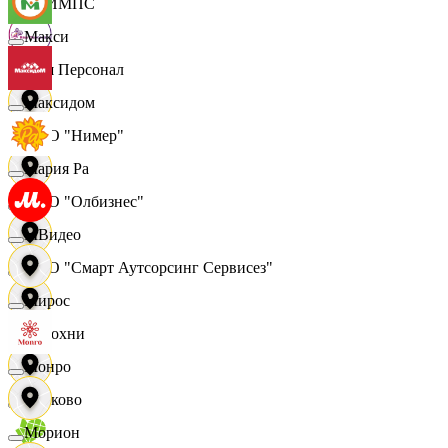
ОЛИМПС
Макси
Ваш Персонал
Максидом
ООО "Нимер"
Мария Ра
ООО "Олбизнес"
МВидео
ООО "Смарт Аутсорсинг Сервисез"
Мирос
Отдохни
Монро
Очаково
Морион