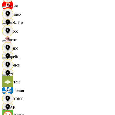
Линия
МВидео
ЛисФейм
Мирос
Логос
Монро
Лорейн
Морион
Луч
Мултон
Магнолия
НОВЭКС
МАК