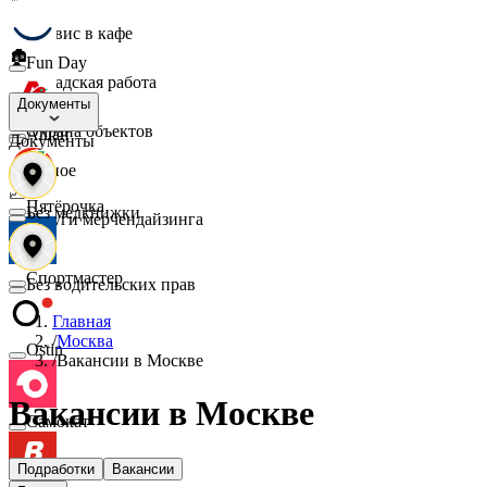
☕
Сервис в кафе
🏚️
Fun Day
Складская работа
🛡️
Документы
Охрана объектов
Ашан
Документы
🔎
Разное
📈
Пятёрочка
Без медкнижки
Услуги мерчендайзинга
Спортмастер
Без водительских прав
Главная
/
Москва
Ostin
/
Вакансии в Москве
Вакансии в Москве
Самокат
Подработки
Вакансии