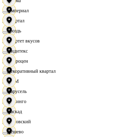
Дисма
Империал
Квартал
Гроздь
Квартет вкусов
Индитекс
Доброцен
Декоративный квартал
ДОМ
Карусель
Доминго
Каскад
Кировский
Дёшево