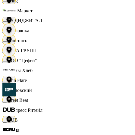
string
Хом Маркет
X5 ДИДЖИТАЛ
Хуторянка
Константа
ЦЕРА ГРУПП
ООО "Цефей"
Челны Хлеб
Finn Flare
Чкаловский
Street Beat
Экспресс Ритейл
DUB
Юлия