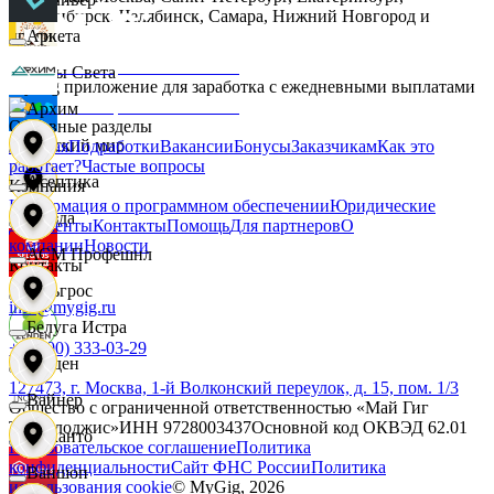
Новосибирск, Челябинск, Самара, Нижний Новгород и
другие.
Аркета
Дары Света
MyGig приложение для заработка с ежедневными выплатами
Архим
Основные разделы
Детский мир
Главная
Подработки
Вакансии
Бонусы
Заказчикам
Как это
работает?
Частые вопросы
Асептика
Компания
Информация о программном обеспечении
Юридические
Звезда
документы
Контакты
Помощь
Для партнеров
О
компании
Новости
АСМ Профешнл
Контакты
Зельгрос
info@mygig.ru
Белуга Истра
+8 (800) 333-03-29
Зенден
127473, г. Москва, 1-й Волконский переулок, д. 15, пом. 1/3
Вайнер
Общество с ограниченной ответственностью «Май Гиг
Технолоджис»
ИНН
9728003437
Основной код ОКВЭД
62.01
Инканто
Пользовательское соглашение
Политика
конфиденциальности
Сайт ФНС России
Политика
Ваншоп
использования cookie
© MyGig,
2026