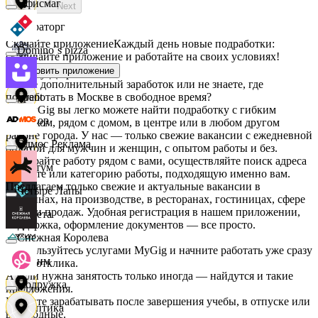
Офисмаг
Next
Мираторг
Скачайте приложение
Каждый день новые подработки:
Domino`s pizza
скачивайте приложение и работайте на своих условиях!
Установить приложение
Абрау-Дюрсо
Ищете дополнительный заработок или не знаете, где
подработать в Москве в свободное время?
Urent
На MyGig вы легко можете найти подработку с гибким
Авиор
графиком, рядом с домом, в центре или в любом другом
районе города. У нас — только свежие вакансии с ежедневной
Эдмос Реклама
оплатой для мужчин и женщин, с опытом работы и без.
Выбирайте работу рядом с вами, осуществляйте поиск адреса
Альтум
на карте или категорию работы, подходящую именно вам.
Предлагаем только свежие и актуальные вакансии в
Четыре Лапы
магазинах, на производстве, в ресторанах, гостиницах, сфере
услуг и продаж. Удобная регистрация в нашем приложении,
Аркета
поддержка, оформление документов — все просто.
Снежная Королева
Воспользуйтесь услугами MyGig и начните работать уже сразу
Архим
после отклика.
А если нужна занятость только иногда — найдутся и такие
Подружка
предложения.
Начните зарабатывать после завершения учебы, в отпуске или
Асептика
в выходные.