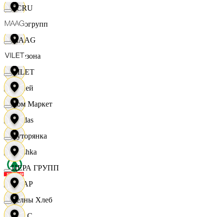
ECRU
Яркогрупп
MAAG
4 Сезона
VILET
7 дней
Хом Маркет
Adidas
Хуторянка
Bershka
ЦЕРА ГРУПП
СПАР
Челны Хлеб
M A C