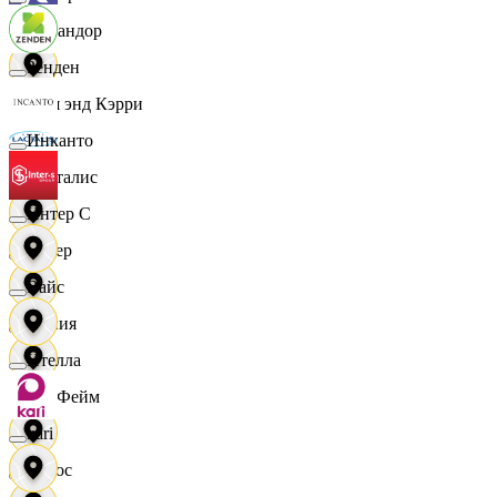
Командор
Зенден
Кэш энд Кэрри
Инканто
Лакталис
Интер С
Левер
Вайс
Линия
Ителла
ЛисФейм
kari
Логос