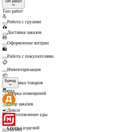
Тип работ
Тип работ
💪
Работа с грузами
🛵
Доставка заказов
🧸
Оформление витрин
🛍️
Работа с покупателями
📋
Инвентаризация
📦
Бренд
Упаковка товаров
🧹
Бренд
Уборка помещений
🛒
Сбор заказов
🍳
Дикси
Приготовление еды
🛠️
Сборка изделий
Магнит