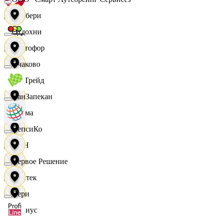
Самбери
Отдохни
Светофор
Очаково
СетТрейд
ПанЗапекан
Сигма
ПепсиКо
СИН
Первое Решение
Синтек
Пери
Сириус