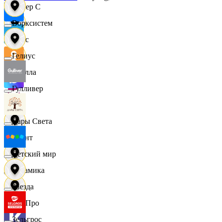
Интер С
Ворксистем
Вайс
Гелиус
Ителла
Гулливер
kari
Дары Света
Квант
Детский мир
Керамика
Звезда
КитПро
Зельгрос