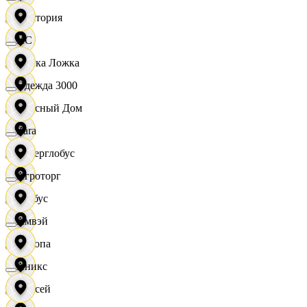
Виктория
XC
Вилка Ложка
Одежда 3000
Вкусный Дом
Zara
Гиперглобус
Агроторг
Глобус
Амвэй
Европа
Аникс
Елисей