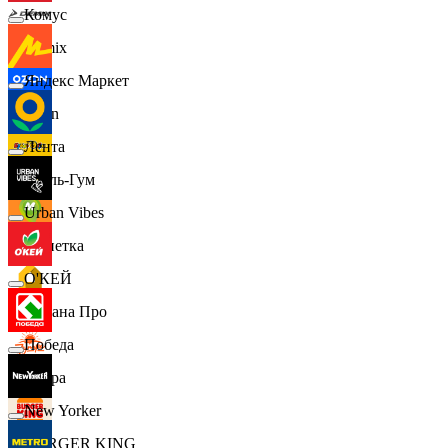
Комус
Demix
Яндекс Маркет
Ozon
Лента
Бубль-Гум
Urban Vibes
Монетка
О'КЕЙ
Лемана Про
Победа
7 утра
New Yorker
BURGER KING