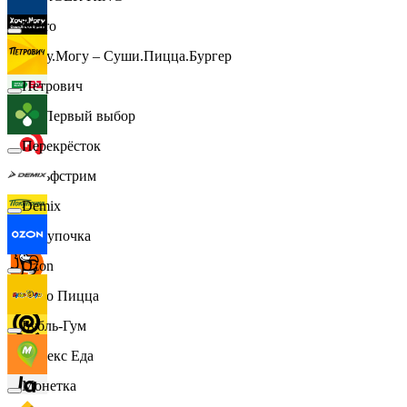
Metro
Хочу.Могу – Суши.Пицца.Бургер
Петрович
B1 Первый выбор
Перекрёсток
Гольфстрим
Demix
Покупочка
Ozon
Додо Пицца
Бубль-Гум
Яндекс Еда
Монетка