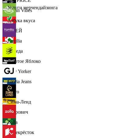
📈
FIX PRICE
Услуги мерчендайзинга
Urban Vibes
Азбука вкуса
О'КЕЙ
Familia
Победа
Золотое Яблоко
New Yorker
Gloria Jeans
Metro
Сима-Ленд
Петрович
Zolla
Перекрёсток