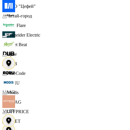
ООО "Цефей"
Читай-город
Finn Flare
Schneider Electric
Street Beat
Ярче
DUB
FaceCode
ECRU
Modis
MAAG
OFFPRICE
VILET