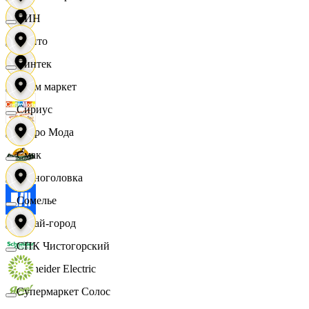
СИН
Фрито
Синтек
Хоум маркет
Сириус
Цетро Мода
Смак
Черноголовка
Сомелье
Читай-город
СПК Чистогорский
Schneider Electric
Супермаркет Солос