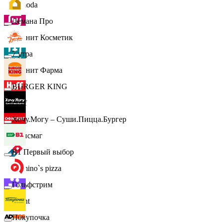
Lamoda
Лемана Про
Магнит Косметик
7 утра
Магнит Фарма
BURGER KING
Hoff
Хочу.Могу – Суши.Пицца.Бургер
Офисмаг
B1 Первый выбор
Domino`s pizza
Гольфстрим
Urent
Покупочка