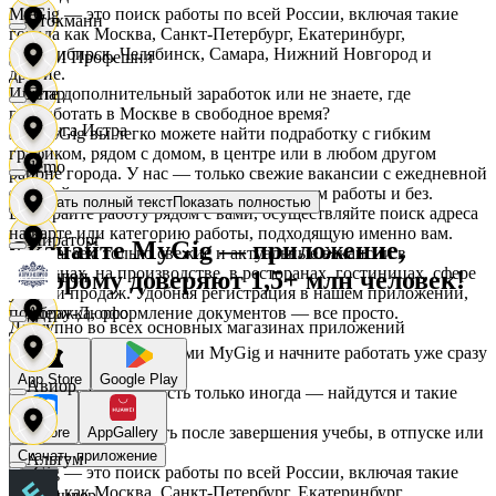
MyGig — это поиск работы по всей России, включая такие
Стокманн
города как Москва, Санкт-Петербург, Екатеринбург,
Новосибирск, Челябинск, Самара, Нижний Новгород и
АСМ Профешнл
другие.
Ищете дополнительный заработок или не знаете, где
Cпар
подработать в Москве в свободное время?
Белуга Истра
На MyGig вы легко можете найти подработку с гибким
графиком, рядом с домом, в центре или в любом другом
demo
районе города. У нас — только свежие вакансии с ежедневной
оплатой для мужчин и женщин, с опытом работы и без.
Показать полный текст
Показать полностью
Вайнер
Выбирайте работу рядом с вами, осуществляйте поиск адреса
на карте или категорию работы, подходящую именно вам.
Мираторг
Скачайте MyGig — приложение,
Предлагаем только свежие и актуальные вакансии в
магазинах, на производстве, в ресторанах, гостиницах, сфере
которому доверяют 1,5+ млн человек!
Ваншоп
услуг и продаж. Удобная регистрация в нашем приложении,
поддержка, оформление документов — все просто.
Абрау-Дюрсо
Доступно во всех основных магазинах приложений
Ворксистем
Воспользуйтесь услугами MyGig и начните работать уже сразу
после отклика.
App Store
Google Play
Авиор
А если нужна занятость только иногда — найдутся и такие
предложения.
Гелиус
Начните зарабатывать после завершения учебы, в отпуске или
RuStore
AppGallery
в выходные.
Скачать приложение
Альтум
MyGig — это поиск работы по всей России, включая такие
города как Москва, Санкт-Петербург, Екатеринбург,
Гулливер