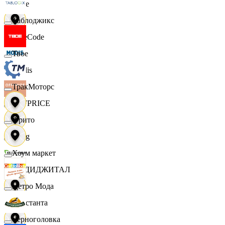
Ярче
Таблоджикс
FaceCode
Твое
Modis
ТракМоторс
OFFPRICE
Фрито
string
Хоум маркет
X5 ДИДЖИТАЛ
Цетро Мода
Константа
Черноголовка