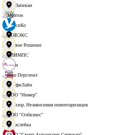
ПанЗапекан
Мултон
ПепсиКо
НОВЭКС
Первое Решение
ОЛИМПС
Пери
Ваш Персонал
ПрофиЛайн
ООО "Нимер"
Ревизор. Независимая инвентаризация
ООО "Олбизнес"
Саваслейка
ООО "Смарт Аутсорсинг Сервисез"