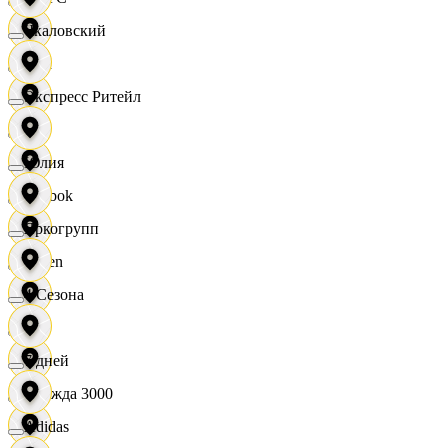
Чкаловский
OBI
Экспресс Ритейл
RE
Юлия
Reebok
Яркогрупп
Seven
4 Сезона
XC
7 дней
Одежда 3000
Adidas