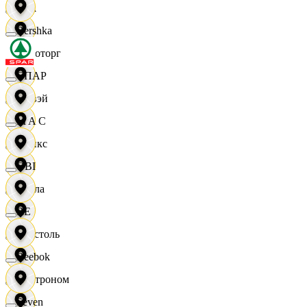
Zara
Bershka
Агроторг
СПАР
Амвэй
M A C
Аникс
OBI
Билла
RE
Бристоль
Reebok
Быстроном
Seven