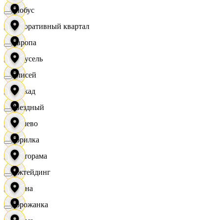
Глобус
Декоративный квартал
Европа
Карусель
Елисей
Каскад
Звездный
Дёшево
Горилка
Касторама
Ижтейдинг
Диана
Горожанка