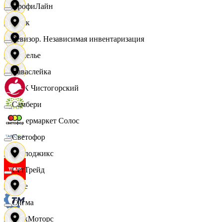
ПрофиЛайн
Смак
Ревизор. Независимая инвентаризация
Сомелье
Саваслейка
СПК Чистогорский
Самбери
Супермаркет Солос
Светофор
Таблоджикс
СетТрейд
Твое
Сигма
ТракМоторс