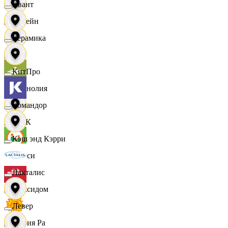
Квант
Лорейн
Керамика
Луч
КитПро
Магнолия
Командор
МАК
Кэш энд Кэрри
Макси
Лакталис
Максидом
Левер
Мария Ра