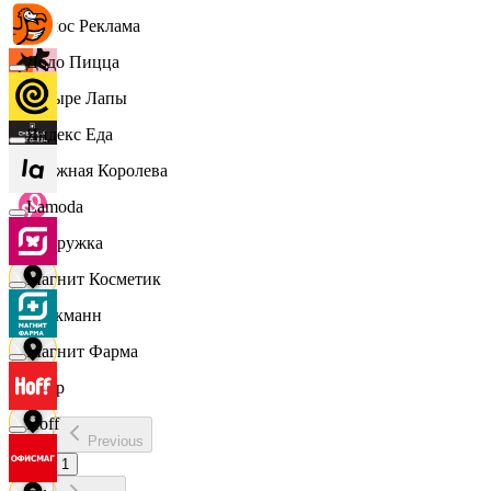
Эдмос Реклама
Додо Пицца
Четыре Лапы
Яндекс Еда
Снежная Королева
Lamoda
Подружка
Магнит Косметик
Стокманн
Магнит Фарма
Cпар
Hoff
Previous
demo
1