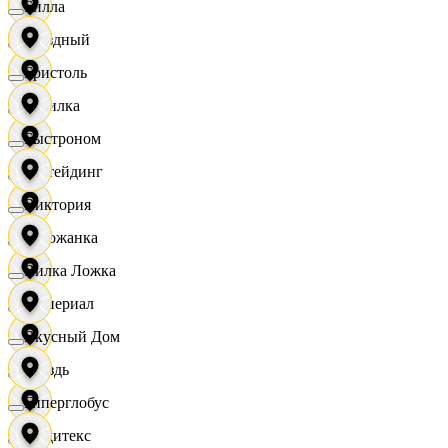
Билла
Звездный
Бристоль
Горилка
Быстроном
Ижтейдинг
Виктория
Горожанка
Вилка Ложка
Империал
Вкусный Дом
Гроздь
Гиперглобус
Индитекс