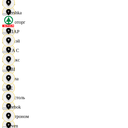
Zara
Bershka
Агроторг
СПАР
Амвэй
M A C
Аникс
OBI
Билла
RE
Бристоль
Reebok
Быстроном
Seven