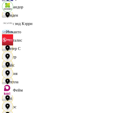
Командор
Зенден
Кэш энд Кэрри
Инканто
Лакталис
Интер С
Левер
Вайс
Линия
Ителла
ЛисФейм
kari
Логос