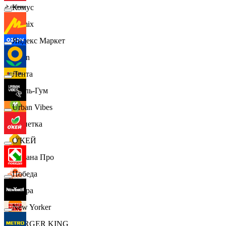
Комус
Demix
Яндекс Маркет
Ozon
Лента
Бубль-Гум
Urban Vibes
Монетка
О'КЕЙ
Лемана Про
Победа
7 утра
New Yorker
BURGER KING