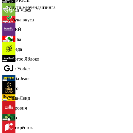
📈
FIX PRICE
Услуги мерчендайзинга
Urban Vibes
Азбука вкуса
О'КЕЙ
Familia
Победа
Золотое Яблоко
New Yorker
Gloria Jeans
Metro
Сима-Ленд
Петрович
Zolla
Перекрёсток