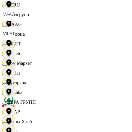
ECRU
Яркогрупп
MAAG
4 Сезона
VILET
7 дней
Хом Маркет
Adidas
Хуторянка
Bershka
ЦЕРА ГРУПП
СПАР
Челны Хлеб
M A C