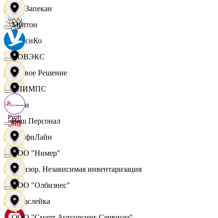
ПанЗапекан
Мултон
ПепсиКо
НОВЭКС
Первое Решение
ОЛИМПС
Пери
Ваш Персонал
ПрофиЛайн
ООО "Нимер"
Ревизор. Независимая инвентаризация
ООО "Олбизнес"
Саваслейка
ООО "Смарт Аутсорсинг Сервисез"