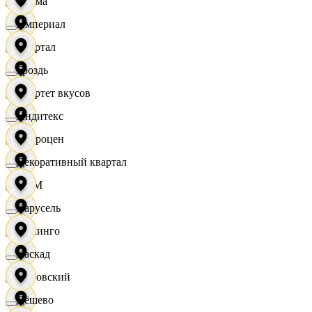
Дисма
Империал
Квартал
Гроздь
Квартет вкусов
Индитекс
Доброцен
Декоративный квартал
ДОМ
Карусель
Доминго
Каскад
Кировский
Дёшево