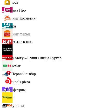
Lamoda
Лемана Про
Магнит Косметик
7 утра
Магнит Фарма
BURGER KING
Hoff
Хочу.Могу – Суши.Пицца.Бургер
Офисмаг
B1 Первый выбор
Domino`s pizza
Гольфстрим
Urent
Покупочка