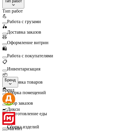
Тип работ
Тип работ
💪
Работа с грузами
🛵
Доставка заказов
🧸
Оформление витрин
🛍️
Работа с покупателями
📋
Инвентаризация
📦
Бренд
Упаковка товаров
🧹
Бренд
Уборка помещений
🛒
Сбор заказов
🍳
Дикси
Приготовление еды
🛠️
Сборка изделий
Магнит