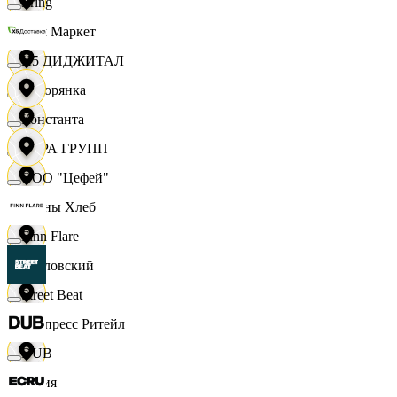
string
Хом Маркет
X5 ДИДЖИТАЛ
Хуторянка
Константа
ЦЕРА ГРУПП
ООО "Цефей"
Челны Хлеб
Finn Flare
Чкаловский
Street Beat
Экспресс Ритейл
DUB
Юлия