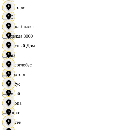
Виктория
XC
Вилка Ложка
Одежда 3000
Вкусный Дом
Zara
Гиперглобус
Агроторг
Глобус
Амвэй
Европа
Аникс
Елисей