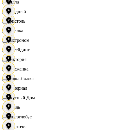
Билла
Звездный
Бристоль
Горилка
Быстроном
Ижтейдинг
Виктория
Горожанка
Вилка Ложка
Империал
Вкусный Дом
Гроздь
Гиперглобус
Индитекс