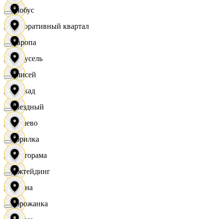
Глобус
Декоративный квартал
Европа
Карусель
Елисей
Каскад
Звездный
Дёшево
Горилка
Касторама
Ижтейдинг
Диана
Горожанка