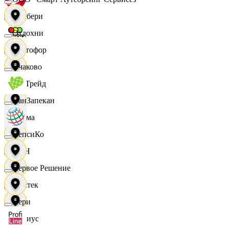
Самбери
Отдохни
Светофор
Очаково
СетТрейд
ПанЗапекан
Сигма
ПепсиКо
СИН
Первое Решение
Синтек
Пери
Сириус