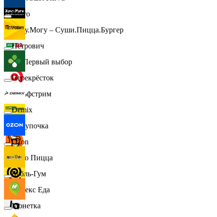
Metro
Хочу.Могу – Суши.Пицца.Бургер
Петрович
B1 Первый выбор
Перекрёсток
Гольфстрим
Demix
Покупочка
Ozon
Додо Пицца
Бубль-Гум
Яндекс Еда
Монетка