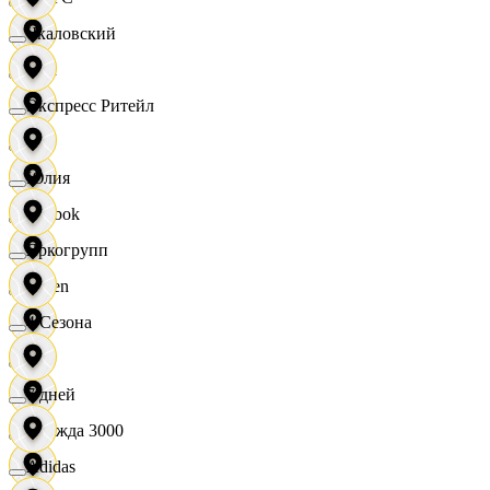
Чкаловский
OBI
Экспресс Ритейл
RE
Юлия
Reebok
Яркогрупп
Seven
4 Сезона
XC
7 дней
Одежда 3000
Adidas