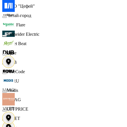
ООО "Цефей"
Читай-город
Finn Flare
Schneider Electric
Street Beat
Ярче
DUB
FaceCode
ECRU
Modis
MAAG
OFFPRICE
VILET