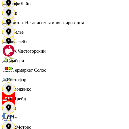
ПрофиЛайн
Смак
Ревизор. Независимая инвентаризация
Сомелье
Саваслейка
СПК Чистогорский
Самбери
Супермаркет Солос
Светофор
Таблоджикс
СетТрейд
Твое
Сигма
ТракМоторс