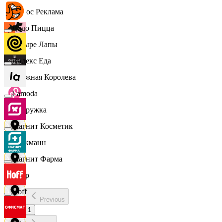
Эдмос Реклама
Додо Пицца
Четыре Лапы
Яндекс Еда
Снежная Королева
Lamoda
Подружка
Магнит Косметик
Стокманн
Магнит Фарма
Cпар
Hoff
Previous
demo
1