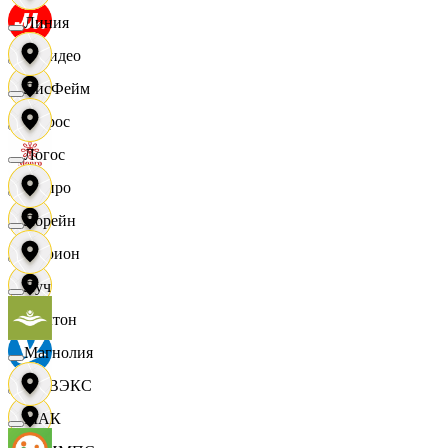
Линия
МВидео
ЛисФейм
Мирос
Логос
Монро
Лорейн
Морион
Луч
Мултон
Магнолия
НОВЭКС
МАК