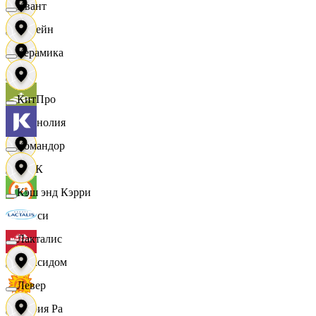
Квант
Лорейн
Керамика
Луч
КитПро
Магнолия
Командор
МАК
Кэш энд Кэрри
Макси
Лакталис
Максидом
Левер
Мария Ра