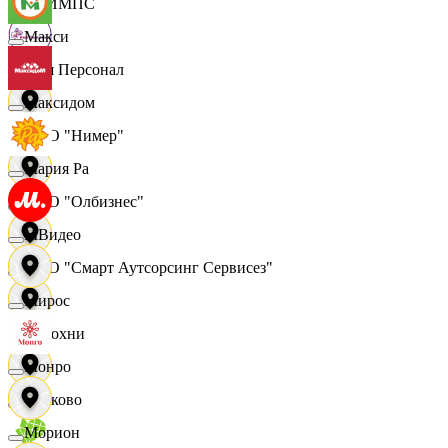
ОЛИМПС
Макси
Ваш Персонал
Максидом
ООО "Нимер"
Мария Ра
ООО "Олбизнес"
МВидео
ООО "Смарт Аутсорсинг Сервисез"
Мирос
Отдохни
Монро
Очаково
Морион