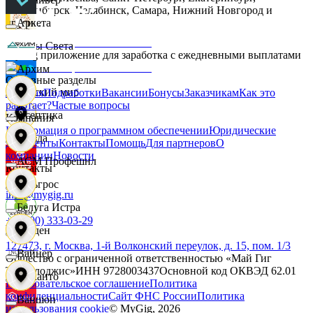
Новосибирск, Челябинск, Самара, Нижний Новгород и
другие.
Аркета
Дары Света
MyGig приложение для заработка с ежедневными выплатами
Архим
Основные разделы
Детский мир
Главная
Подработки
Вакансии
Бонусы
Заказчикам
Как это
работает?
Частые вопросы
Асептика
Компания
Информация о программном обеспечении
Юридические
Звезда
документы
Контакты
Помощь
Для партнеров
О
компании
Новости
АСМ Профешнл
Контакты
Зельгрос
info@mygig.ru
Белуга Истра
+8 (800) 333-03-29
Зенден
127473, г. Москва, 1-й Волконский переулок, д. 15, пом. 1/3
Вайнер
Общество с ограниченной ответственностью «Май Гиг
Технолоджис»
ИНН
9728003437
Основной код ОКВЭД
62.01
Инканто
Пользовательское соглашение
Политика
конфиденциальности
Сайт ФНС России
Политика
Ваншоп
использования cookie
© MyGig,
2026