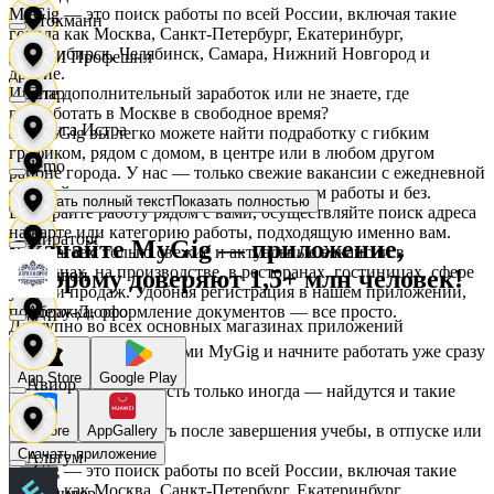
MyGig — это поиск работы по всей России, включая такие
Стокманн
города как Москва, Санкт-Петербург, Екатеринбург,
Новосибирск, Челябинск, Самара, Нижний Новгород и
АСМ Профешнл
другие.
Ищете дополнительный заработок или не знаете, где
Cпар
подработать в Москве в свободное время?
Белуга Истра
На MyGig вы легко можете найти подработку с гибким
графиком, рядом с домом, в центре или в любом другом
demo
районе города. У нас — только свежие вакансии с ежедневной
оплатой для мужчин и женщин, с опытом работы и без.
Показать полный текст
Показать полностью
Вайнер
Выбирайте работу рядом с вами, осуществляйте поиск адреса
на карте или категорию работы, подходящую именно вам.
Мираторг
Скачайте MyGig — приложение,
Предлагаем только свежие и актуальные вакансии в
магазинах, на производстве, в ресторанах, гостиницах, сфере
которому доверяют 1,5+ млн человек!
Ваншоп
услуг и продаж. Удобная регистрация в нашем приложении,
поддержка, оформление документов — все просто.
Абрау-Дюрсо
Доступно во всех основных магазинах приложений
Ворксистем
Воспользуйтесь услугами MyGig и начните работать уже сразу
после отклика.
App Store
Google Play
Авиор
А если нужна занятость только иногда — найдутся и такие
предложения.
Гелиус
Начните зарабатывать после завершения учебы, в отпуске или
RuStore
AppGallery
в выходные.
Скачать приложение
Альтум
MyGig — это поиск работы по всей России, включая такие
города как Москва, Санкт-Петербург, Екатеринбург,
Гулливер