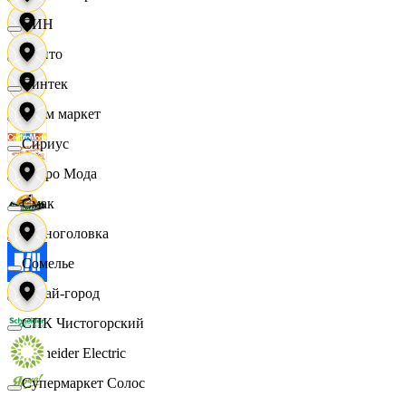
СИН
Фрито
Синтек
Хоум маркет
Сириус
Цетро Мода
Смак
Черноголовка
Сомелье
Читай-город
СПК Чистогорский
Schneider Electric
Супермаркет Солос