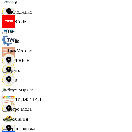
Ярче
Таблоджикс
FaceCode
Твое
Modis
ТракМоторс
OFFPRICE
Фрито
string
Хоум маркет
X5 ДИДЖИТАЛ
Цетро Мода
Константа
Черноголовка