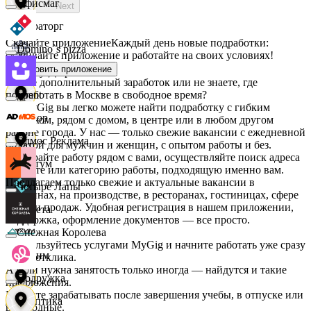
Офисмаг
Next
Мираторг
Скачайте приложение
Каждый день новые подработки:
Domino`s pizza
скачивайте приложение и работайте на своих условиях!
Установить приложение
Абрау-Дюрсо
Ищете дополнительный заработок или не знаете, где
подработать в Москве в свободное время?
Urent
На MyGig вы легко можете найти подработку с гибким
Авиор
графиком, рядом с домом, в центре или в любом другом
районе города. У нас — только свежие вакансии с ежедневной
Эдмос Реклама
оплатой для мужчин и женщин, с опытом работы и без.
Выбирайте работу рядом с вами, осуществляйте поиск адреса
Альтум
на карте или категорию работы, подходящую именно вам.
Предлагаем только свежие и актуальные вакансии в
Четыре Лапы
магазинах, на производстве, в ресторанах, гостиницах, сфере
услуг и продаж. Удобная регистрация в нашем приложении,
Аркета
поддержка, оформление документов — все просто.
Снежная Королева
Воспользуйтесь услугами MyGig и начните работать уже сразу
Архим
после отклика.
А если нужна занятость только иногда — найдутся и такие
Подружка
предложения.
Начните зарабатывать после завершения учебы, в отпуске или
Асептика
в выходные.