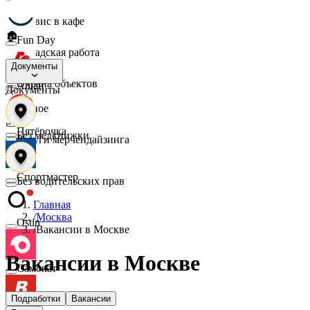
☕
Сервис в кафе
🏚️
Fun Day
Складская работа
🛡️
Документы
Охрана объектов
Ашан
Документы
🔎
Разное
📈
Пятёрочка
Без медкнижки
Услуги мерчендайзинга
Спортмастер
Без водительских прав
Главная
/
Москва
Ostin
/
Вакансии в Москве
Вакансии в Москве
Самокат
Подработки
Вакансии