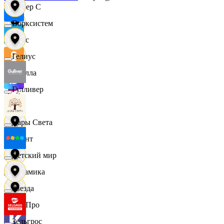
Интер С
Ворксистем
Вайс
Гелиус
Ителла
Гулливер
kari
Дары Света
Квант
Детский мир
Керамика
Звезда
КитПро
Зельгрос