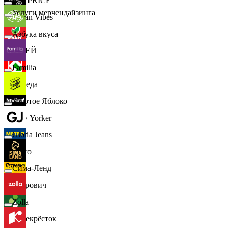
📈
FIX PRICE
Услуги мерчендайзинга
Urban Vibes
Азбука вкуса
О'КЕЙ
Familia
Победа
Золотое Яблоко
New Yorker
Gloria Jeans
Metro
Сима-Ленд
Петрович
Zolla
Перекрёсток