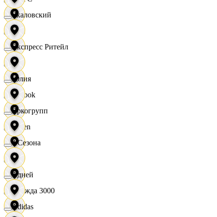
Чкаловский
OBI
Экспресс Ритейл
RE
Юлия
Reebok
Яркогрупп
Seven
4 Сезона
XC
7 дней
Одежда 3000
Adidas