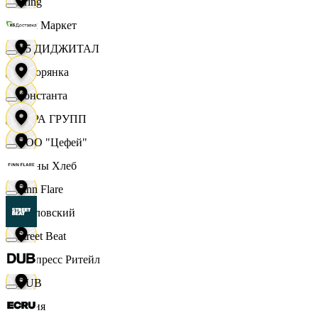
string
Хом Маркет
X5 ДИДЖИТАЛ
Хуторянка
Константа
ЦЕРА ГРУПП
ООО "Цефей"
Челны Хлеб
Finn Flare
Чкаловский
Street Beat
Экспресс Ритейл
DUB
Юлия