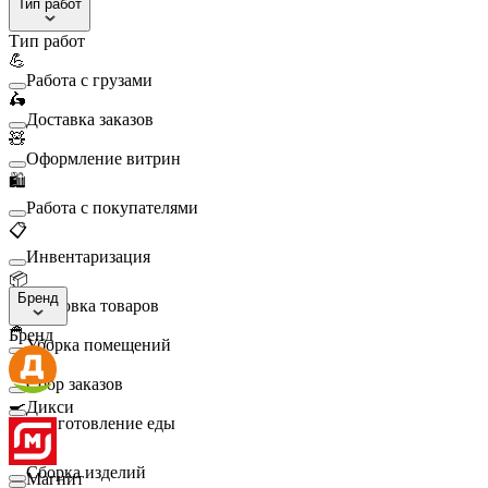
Тип работ
Тип работ
💪
Работа с грузами
🛵
Доставка заказов
🧸
Оформление витрин
🛍️
Работа с покупателями
📋
Инвентаризация
📦
Бренд
Упаковка товаров
🧹
Бренд
Уборка помещений
🛒
Сбор заказов
🍳
Дикси
Приготовление еды
🛠️
Сборка изделий
Магнит