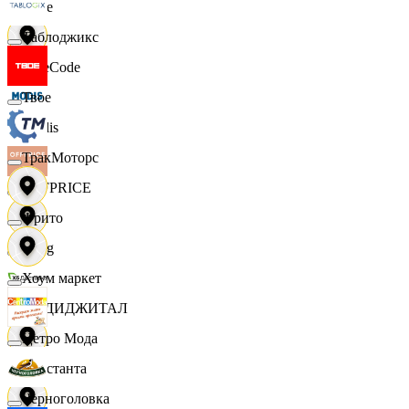
Ярче
Таблоджикс
FaceCode
Твое
Modis
ТракМоторс
OFFPRICE
Фрито
string
Хоум маркет
X5 ДИДЖИТАЛ
Цетро Мода
Константа
Черноголовка