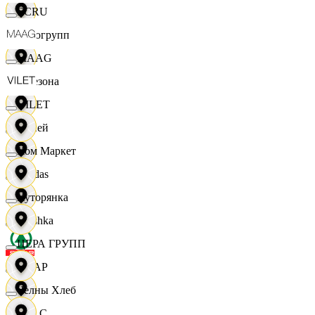
ECRU
Яркогрупп
MAAG
4 Сезона
VILET
7 дней
Хом Маркет
Adidas
Хуторянка
Bershka
ЦЕРА ГРУПП
СПАР
Челны Хлеб
M A C