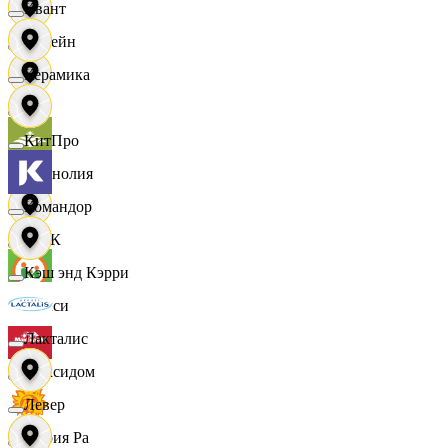
Квант
Лорейн
Керамика
Луч
КитПро
Магнолия
Командор
МАК
Кэш энд Кэрри
Макси
Лакталис
Максидом
Левер
Мария Ра