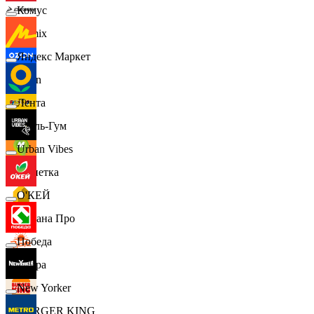
Комус
Demix
Яндекс Маркет
Ozon
Лента
Бубль-Гум
Urban Vibes
Монетка
О'КЕЙ
Лемана Про
Победа
7 утра
New Yorker
BURGER KING