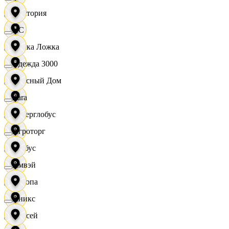
Виктория
XC
Вилка Ложка
Одежда 3000
Вкусный Дом
Zara
Гиперглобус
Агроторг
Глобус
Амвэй
Европа
Аникс
Елисей