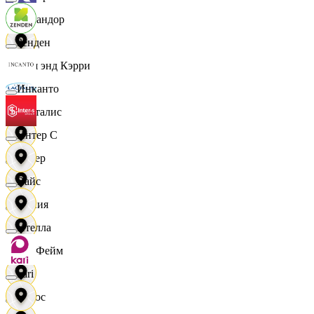
Командор
Зенден
Кэш энд Кэрри
Инканто
Лакталис
Интер С
Левер
Вайс
Линия
Ителла
ЛисФейм
kari
Логос