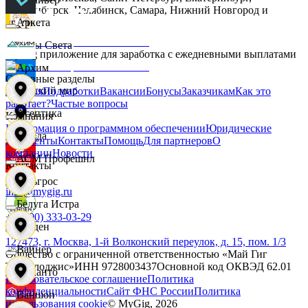
Новосибирск, Челябинск, Самара, Нижний Новгород и
другие.
Аркета
Дары Света
MyGig приложение для заработка с ежедневными выплатами
Архим
Основные разделы
Детский мир
Главная
Подработки
Вакансии
Бонусы
Заказчикам
Как это
работает?
Частые вопросы
Асептика
Компания
Информация о программном обеспечении
Юридические
Звезда
документы
Контакты
Помощь
Для партнеров
О
компании
Новости
АСМ Профешнл
Контакты
Зельгрос
info@mygig.ru
Белуга Истра
+8 (800) 333-03-29
Зенден
127473, г. Москва, 1-й Волконский переулок, д. 15, пом. 1/3
Вайнер
Общество с ограниченной ответственностью «Май Гиг
Технолоджис»
ИНН
9728003437
Основной код ОКВЭД
62.01
Инканто
Пользовательское соглашение
Политика
конфиденциальности
Сайт ФНС России
Политика
Ваншоп
использования cookie
© MyGig,
2026