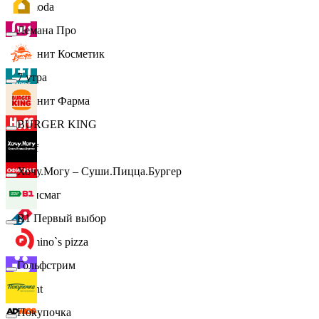
Lamoda
Лемана Про
Магнит Косметик
7 утра
Магнит Фарма
BURGER KING
Hoff
Хочу.Могу – Суши.Пицца.Бургер
Офисмаг
B1 Первый выбор
Domino`s pizza
Гольфстрим
Urent
Покупочка