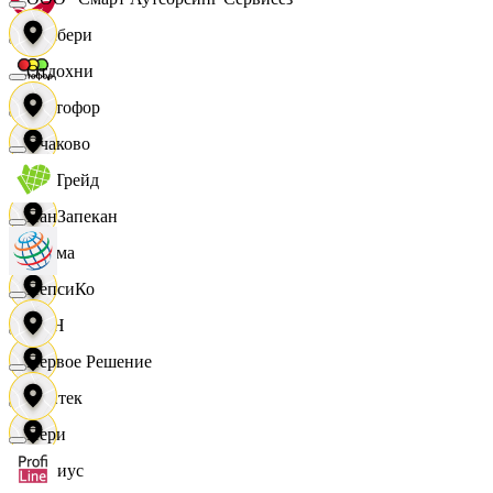
Самбери
Отдохни
Светофор
Очаково
СетТрейд
ПанЗапекан
Сигма
ПепсиКо
СИН
Первое Решение
Синтек
Пери
Сириус