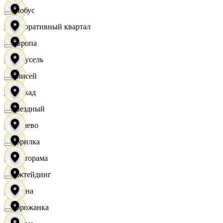
Глобус
Декоративный квартал
Европа
Карусель
Елисей
Каскад
Звездный
Дёшево
Горилка
Касторама
Ижтейдинг
Диана
Горожанка