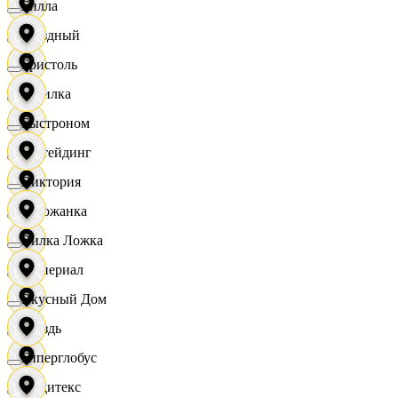
Билла
Звездный
Бристоль
Горилка
Быстроном
Ижтейдинг
Виктория
Горожанка
Вилка Ложка
Империал
Вкусный Дом
Гроздь
Гиперглобус
Индитекс