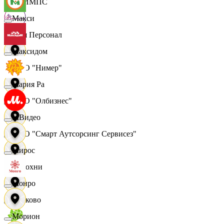
ОЛИМПС
Макси
Ваш Персонал
Максидом
ООО "Нимер"
Мария Ра
ООО "Олбизнес"
МВидео
ООО "Смарт Аутсорсинг Сервисез"
Мирос
Отдохни
Монро
Очаково
Морион