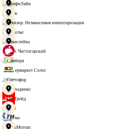
ПрофиЛайн
Смак
Ревизор. Независимая инвентаризация
Сомелье
Саваслейка
СПК Чистогорский
Самбери
Супермаркет Солос
Светофор
Таблоджикс
СетТрейд
Твое
Сигма
ТракМоторс