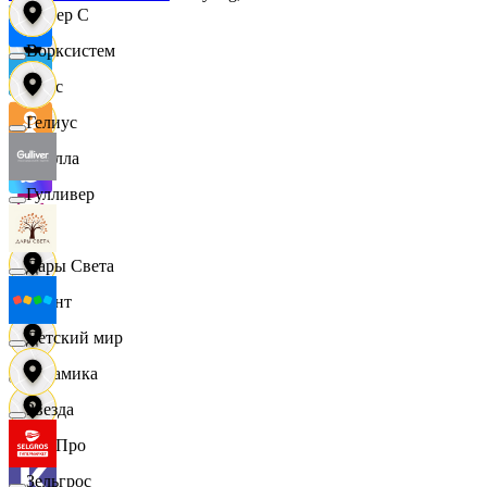
Интер С
Ворксистем
Вайс
Гелиус
Ителла
Гулливер
kari
Дары Света
Квант
Детский мир
Керамика
Звезда
КитПро
Зельгрос