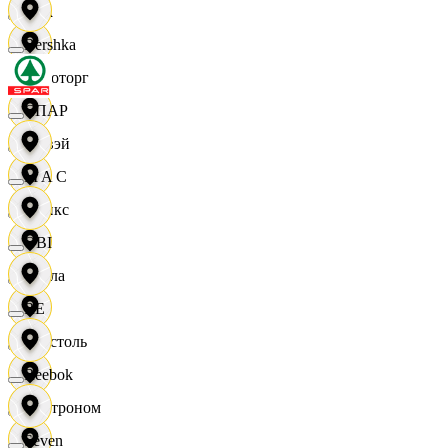
Zara
Bershka
Агроторг
СПАР
Амвэй
M A C
Аникс
OBI
Билла
RE
Бристоль
Reebok
Быстроном
Seven