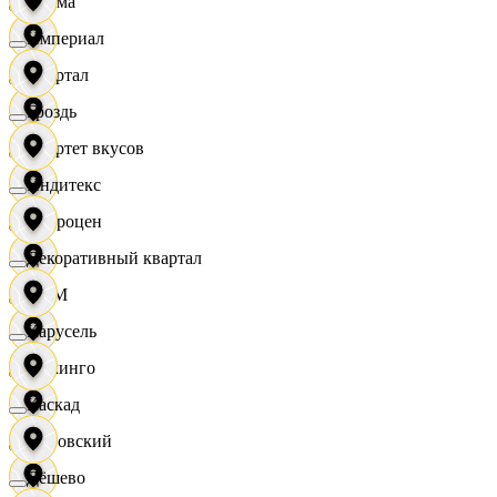
Дисма
Империал
Квартал
Гроздь
Квартет вкусов
Индитекс
Доброцен
Декоративный квартал
ДОМ
Карусель
Доминго
Каскад
Кировский
Дёшево