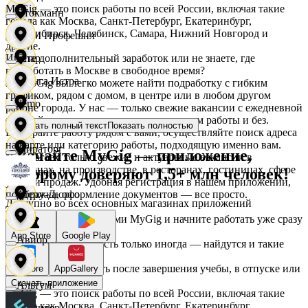
MyGig — это поиск работы по всей России, включая такие
Стокманн
города как Москва, Санкт-Петербург, Екатеринбург,
Новосибирск, Челябинск, Самара, Нижний Новгород и
АСМ Профешнл
другие.
Ищете дополнительный заработок или не знаете, где
Cпар
подработать в Москве в свободное время?
Белуга Истра
На MyGig вы легко можете найти подработку с гибким
графиком, рядом с домом, в центре или в любом другом
demo
районе города. У нас — только свежие вакансии с ежедневной
оплатой для мужчин и женщин, с опытом работы и без.
Показать полный текст
Показать полностью
Вайнер
Выбирайте работу рядом с вами, осуществляйте поиск адреса
на карте или категорию работы, подходящую именно вам.
Мираторг
Скачайте MyGig — приложение,
Предлагаем только свежие и актуальные вакансии в
магазинах, на производстве, в ресторанах, гостиницах, сфере
которому доверяют 1,5+ млн человек!
Ваншоп
услуг и продаж. Удобная регистрация в нашем приложении,
поддержка, оформление документов — все просто.
Абрау-Дюрсо
Доступно во всех основных магазинах приложений
Ворксистем
Воспользуйтесь услугами MyGig и начните работать уже сразу
после отклика.
App Store
Google Play
Авиор
А если нужна занятость только иногда — найдутся и такие
предложения.
Гелиус
Начните зарабатывать после завершения учебы, в отпуске или
RuStore
AppGallery
в выходные.
Скачать приложение
Альтум
MyGig — это поиск работы по всей России, включая такие
города как Москва, Санкт-Петербург, Екатеринбург,
Гулливер