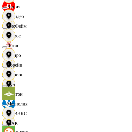
Линия
МВидео
ЛисФейм
Мирос
Логос
Монро
Лорейн
Морион
Луч
Мултон
Магнолия
НОВЭКС
МАК