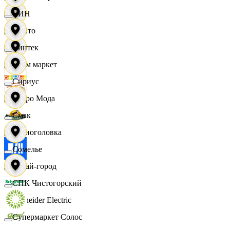
СИН
Фрито
Синтек
Хоум маркет
Сириус
Цетро Мода
Смак
Черноголовка
Сомелье
Читай-город
СПК Чистогорский
Schneider Electric
Супермаркет Солос