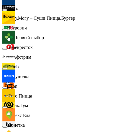
Metro
Хочу.Могу – Суши.Пицца.Бургер
Петрович
B1 Первый выбор
Перекрёсток
Гольфстрим
Demix
Покупочка
Ozon
Додо Пицца
Бубль-Гум
Яндекс Еда
Монетка