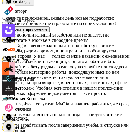
Офисмаг
Next
Мираторг
Скачайте приложение
Каждый день новые подработки:
Domino`s pizza
скачивайте приложение и работайте на своих условиях!
Установить приложение
Абрау-Дюрсо
Ищете дополнительный заработок или не знаете, где
подработать в Москве в свободное время?
Urent
На MyGig вы легко можете найти подработку с гибким
Авиор
графиком, рядом с домом, в центре или в любом другом
районе города. У нас — только свежие вакансии с ежедневной
Эдмос Реклама
оплатой для мужчин и женщин, с опытом работы и без.
Выбирайте работу рядом с вами, осуществляйте поиск адреса
Альтум
на карте или категорию работы, подходящую именно вам.
Предлагаем только свежие и актуальные вакансии в
Четыре Лапы
магазинах, на производстве, в ресторанах, гостиницах, сфере
услуг и продаж. Удобная регистрация в нашем приложении,
Аркета
поддержка, оформление документов — все просто.
Снежная Королева
Воспользуйтесь услугами MyGig и начните работать уже сразу
Архим
после отклика.
А если нужна занятость только иногда — найдутся и такие
Подружка
предложения.
Начните зарабатывать после завершения учебы, в отпуске или
Асептика
в выходные.