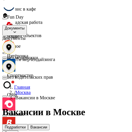
☕
Сервис в кафе
🏚️
Fun Day
Складская работа
🛡️
Документы
Охрана объектов
Ашан
Документы
🔎
Разное
📈
Пятёрочка
Без медкнижки
Услуги мерчендайзинга
Спортмастер
Без водительских прав
Главная
/
Москва
Ostin
/
Вакансии в Москве
Вакансии в Москве
Самокат
Подработки
Вакансии