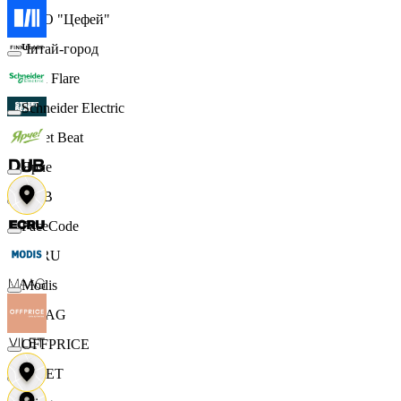
ООО "Цефей"
Читай-город
Finn Flare
Schneider Electric
Street Beat
Ярче
DUB
FaceCode
ECRU
Modis
MAAG
OFFPRICE
VILET