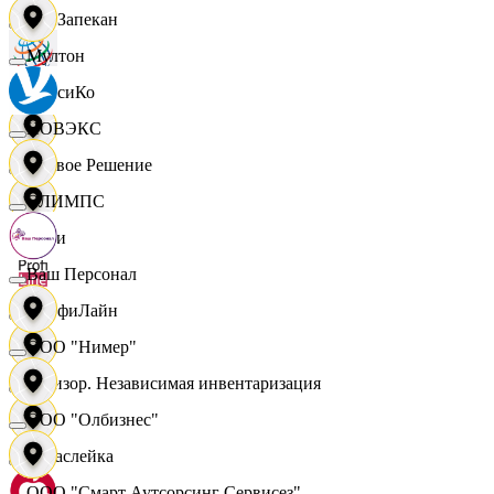
ПанЗапекан
Мултон
ПепсиКо
НОВЭКС
Первое Решение
ОЛИМПС
Пери
Ваш Персонал
ПрофиЛайн
ООО "Нимер"
Ревизор. Независимая инвентаризация
ООО "Олбизнес"
Саваслейка
ООО "Смарт Аутсорсинг Сервисез"