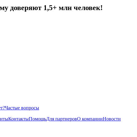
у доверяют 1,5+ млн человек!
ет?
Частые вопросы
енты
Контакты
Помощь
Для партнеров
О компании
Новости