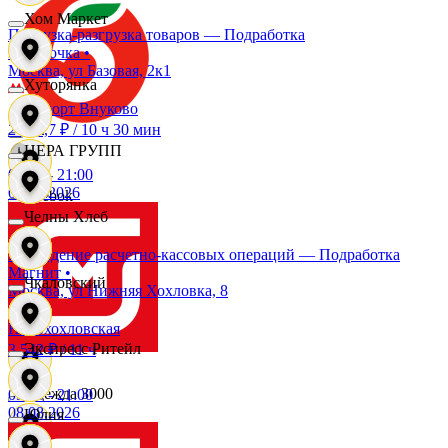
Хом Маркет
Погрузка-разгрузка товаров — Подработка
Пятёрочка
•
OBI
Москва, ул Базовая, 2к1
Хуторянка
Аэропорт Внуково
2 702,7 ₽
/
10 ч 30 мин
RE
ЦЕРА ГРУПП
09:00
-
21:00
08.08.2026
Reebok
Челны Хлеб
Проведение расчетно-кассовых операций — Подработка
Seven
Магнит
•
Чкаловский
Москва, ул Нижняя Хохловка, 8
XC
Новохохловская
Экспресс Ритейл
3 542 ₽
/
11 ч
Одежда 3000
09:00
-
21:00
08.08.2026
Юлия