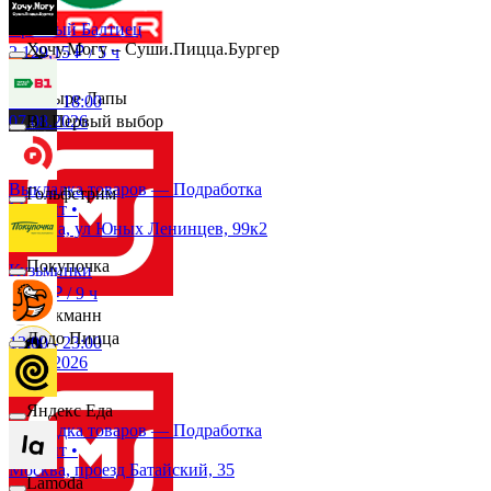
Эдмос Реклама
Красный Балтиец
Хочу.Могу – Суши.Пицца.Бургер
2 129,15 ₽
/
5 ч
Четыре Лапы
12:00
-
18:00
07.08.2026
B1 Первый выбор
Снежная Королева
Выкладка товаров — Подработка
Гольфстрим
Магнит
•
Москва, ул Юных Ленинцев, 99к2
Подружка
Покупочка
Кузьминки
2 898 ₽
/
9 ч
Стокманн
Додо Пицца
13:00
-
23:00
07.08.2026
Cпар
Яндекс Еда
Выкладка товаров — Подработка
Магнит
•
demo
Москва, проезд Батайский, 35
Lamoda