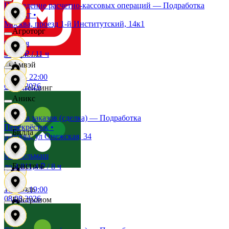
Проведение расчетно-кассовых операций — Подработка
Магнит
•
Звездный
Москва, проезд 1-й Институтский, 14к1
Агроторг
Окская
3 542 ₽
/
11 ч
Горилка
Амвэй
10:00
-
22:00
08.08.2026
Ижтейдинг
Аникс
Сборка заказов (сделка) — Подработка
Горожанка
Перекрёсток
•
Билла
Москва, ул Онежская, 34
Империал
Моссельмаш
Бристоль
до 4 811,4 ₽
/
8 ч
Гроздь
10:00
-
19:00
08.08.2026
Быстроном
Индитекс