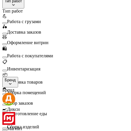
Тип работ
Тип работ
💪
Работа с грузами
🛵
Доставка заказов
🧸
Оформление витрин
🛍️
Работа с покупателями
📋
Инвентаризация
📦
Бренд
Упаковка товаров
🧹
Бренд
Уборка помещений
🛒
Сбор заказов
🍳
Дикси
Приготовление еды
🛠️
Сборка изделий
Магнит