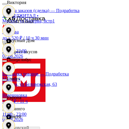
Виктория
Сборка заказов (сделка) — Подработка
Дисма
X5 ДИДЖИТАЛ
•
Москва, ул Перерва, 8стр1
Вилка Ложка
Перерва
Квартал
до 5 520 ₽
/
10 ч 30 мин
Вкусный Дом
11:00
-
23:00
Квартет вкусов
07.08.2026
Гиперглобус
Доброцен
Выкладка товаров — Подработка
Глобус
Магнит
•
Москва, ул Беловежская, 63
ДОМ
Немчиновка
Европа
3 542 ₽
/
11 ч
Доминго
11:00
-
23:00
Елисей
07.08.2026
Кировский