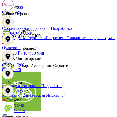
Сириус
07:00
-
16:00
07.08.2026
Ваш Персонал
Смак
Сборка заказов (сделка) — Подработка
ООО "Нимер"
X5 ДИДЖИТАЛ
•
Москва, ул Мичуринский проспект.Олимпийская деревня, 4к1
Сомелье
Очаково I
ООО "Олбизнес"
до 5 520 ₽
/
10 ч 30 мин
СПК Чистогорский
07:00
-
19:00
ООО "Смарт Аутсорсинг Сервисез"
07.08.2026
Супермаркет Солос
Отдохни
Выкладка товаров — Подработка
Азбука вкуса
•
Таблоджикс
Москва, ул 2-я Тверская-Ямская, 54
Очаково
Белорусская
Твое
3 905 ₽
/
11 ч