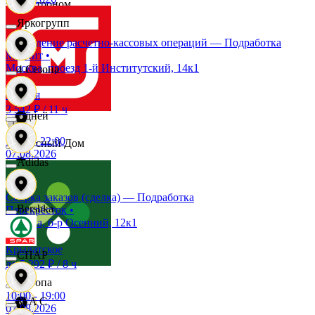
Быстроном
Яркогрупп
Проведение расчетно-кассовых операций — Подработка
Виктория
Магнит
•
Москва, проезд 1-й Институтский, 14к1
4 Сезона
Окская
Вилка Ложка
3 542 ₽
/
11 ч
7 дней
10:00
-
22:00
Вкусный Дом
07.08.2026
Adidas
Гиперглобус
Сборка заказов (сделка) — Подработка
Bershka
Перекрёсток
•
Москва, б-р Осенний, 12к1
Глобус
Крылатское
СПАР
до 5 292 ₽
/
8 ч
Европа
10:00
-
19:00
M A C
07.08.2026