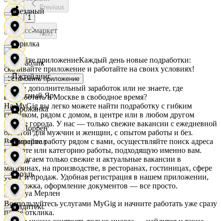
Previous
Звездный
1
Класс-маркет
Next
Горилка
Скачайте приложение
Каждый день новые подработки:
Кораблик
скачивайте приложение и работайте на своих условиях!
Ижтейдинг
Установить приложение
Ищете дополнительный заработок или не знаете, где
Красный Яр
подработать в Москве в свободное время?
На MyGig вы легко можете найти подработку с гибким
Горожанка
графиком, рядом с домом, в центре или в любом другом
районе города. У нас — только свежие вакансии с ежедневной
Ла Лоррен
оплатой для мужчин и женщин, с опытом работы и без.
Выбирайте работу рядом с вами, осуществляйте поиск адреса
Империал
на карте или категорию работы, подходящую именно вам.
Предлагаем только свежие и актуальные вакансии в
Лама
магазинах, на производстве, в ресторанах, гостиницах, сфере
Гроздь
услуг и продаж. Удобная регистрация в нашем приложении,
поддержка, оформление документов — все просто.
Леруа Мерлен
Воспользуйтесь услугами MyGig и начните работать уже сразу
Индитекс
после отклика.