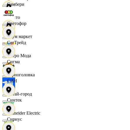
Самбери
Фрито
Светофор
Хоум маркет
СетТрейд
Цетро Мода
Сигма
Черноголовка
СИН
Читай-город
Синтек
Schneider Electric
Сириус