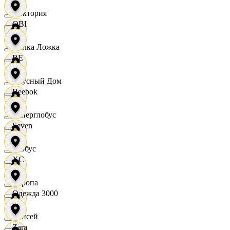
Виктория
OBI
Вилка Ложка
RE
Вкусный Дом
Reebok
Гиперглобус
Seven
Глобус
XC
Европа
Одежда 3000
Елисей
Zara