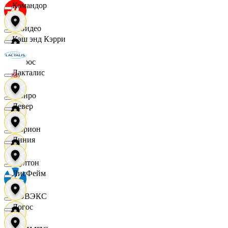
Командор
МВидео
Кэш энд Кэрри
Мирос
Лакталис
Монро
Левер
Морион
Линия
Мултон
ЛисФейм
НОВЭКС
Логос