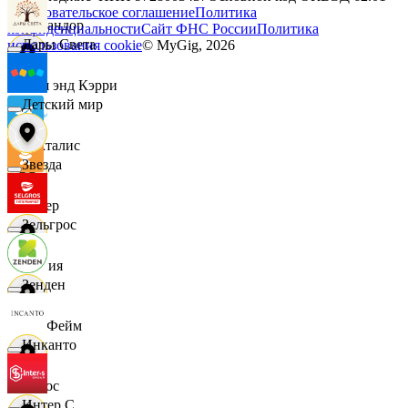
Пользовательское соглашение
Политика
Командор
конфиденциальности
Сайт ФНС России
Политика
Дары Света
использования cookie
© MyGig,
2026
Кэш энд Кэрри
Детский мир
Лакталис
Звезда
Левер
Зельгрос
Линия
Зенден
ЛисФейм
Инканто
Логос
Интер С