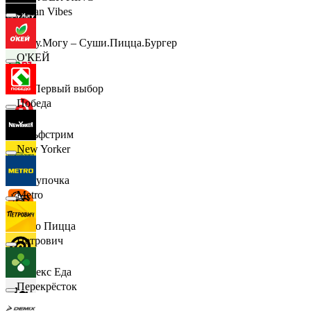
Urban Vibes
Хочу.Могу – Суши.Пицца.Бургер
О'КЕЙ
B1 Первый выбор
Победа
Гольфстрим
New Yorker
Покупочка
Metro
Додо Пицца
Петрович
Яндекс Еда
Перекрёсток