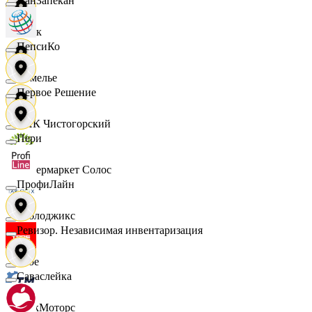
ПанЗапекан
Смак
ПепсиКо
Сомелье
Первое Решение
СПК Чистогорский
Пери
Супермаркет Солос
ПрофиЛайн
Таблоджикс
Ревизор. Независимая инвентаризация
Твое
Саваслейка
ТракМоторс