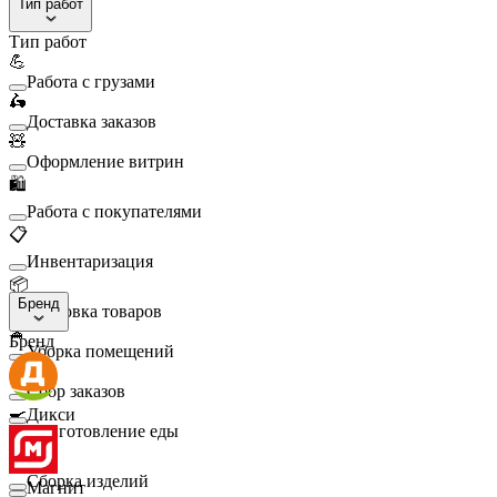
Тип работ
Тип работ
💪
Работа с грузами
🛵
Доставка заказов
🧸
Оформление витрин
🛍️
Работа с покупателями
📋
Инвентаризация
📦
Бренд
Упаковка товаров
🧹
Бренд
Уборка помещений
🛒
Сбор заказов
🍳
Дикси
Приготовление еды
🛠️
Сборка изделий
Магнит