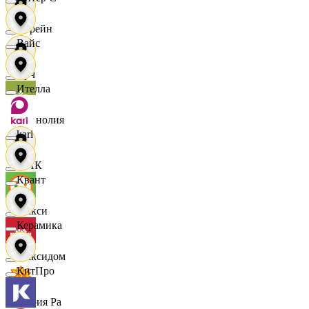
Лорейн
Вайс
Луч
Ителла
Магнолия
kari
МАК
Квант
Макси
Керамика
Максидом
КитПро
Мария Ра