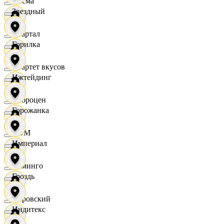
Дисма
Звездный
Квартал
Горилка
Квартет вкусов
Ижтейдинг
Доброцен
Горожанка
ДОМ
Империал
Доминго
Гроздь
Кировский
Индитекс