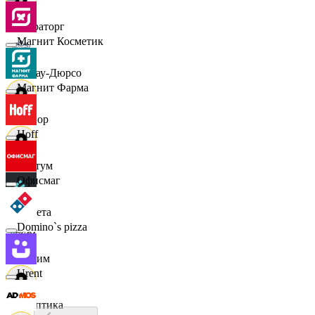
Мираторг
Магнит Косметик
Абрау-Дюрсо
Магнит Фарма
Авиор
Hoff
Альтум
Офисмаг
Аркета
Domino`s pizza
Архим
Urent
Асептика