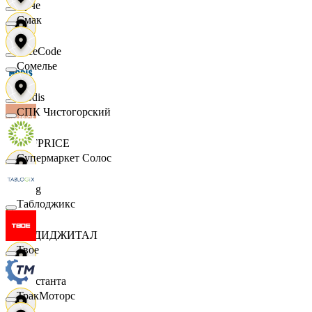
Ярче
Смак
FaceCode
Сомелье
Modis
СПК Чистогорский
OFFPRICE
Супермаркет Солос
string
Таблоджикс
X5 ДИДЖИТАЛ
Твое
Константа
ТракМоторс