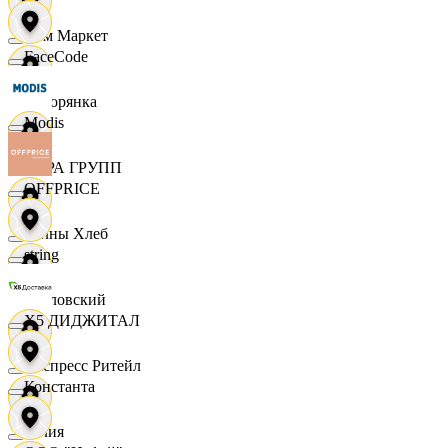
Хом Маркет
FaceCode
Хуторянка
Modis
ЦЕРА ГРУПП
OFFPRICE
Челны Хлеб
string
Чкаловский
X5 ДИДЖИТАЛ
Экспресс Ритейл
Константа
Юлия