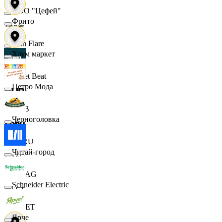
ООО "Цефей"
Фрито
Finn Flare
Хоум маркет
Street Beat
Цетро Мода
DUB
Черноголовка
ECRU
Читай-город
MAAG
Schneider Electric
VILET
Ярче