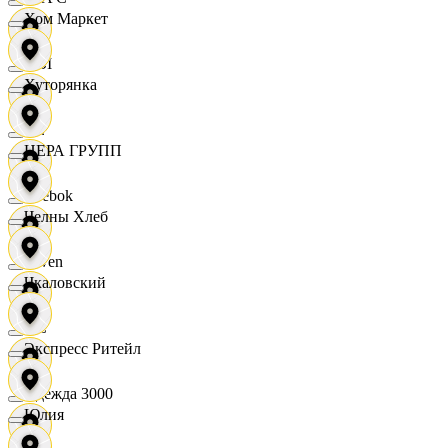
Хом Маркет
OBI
Хуторянка
RE
ЦЕРА ГРУПП
Reebok
Челны Хлеб
Seven
Чкаловский
XC
Экспресс Ритейл
Одежда 3000
Юлия