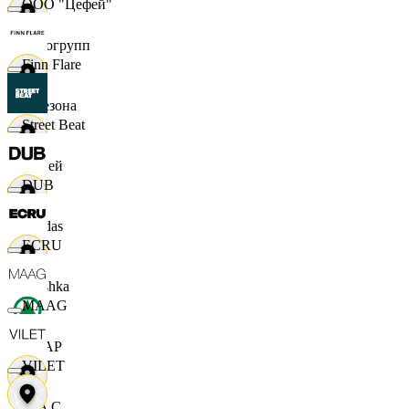
ООО "Цефей"
Яркогрупп
Finn Flare
4 Сезона
Street Beat
7 дней
DUB
Adidas
ECRU
Bershka
MAAG
СПАР
VILET
M A C