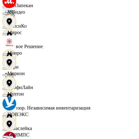
ПанЗапекан
МВидео
ПепсиКо
Мирос
Первое Решение
Монро
Пери
Морион
ПрофиЛайн
Мултон
Ревизор. Независимая инвентаризация
НОВЭКС
Саваслейка
ОЛИМПС