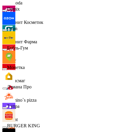
Lamoda
Demix
Магнит Косметик
Ozon
Магнит Фарма
Бубль-Гум
Hoff
Монетка
Офисмаг
Лемана Про
Domino`s pizza
7 утра
Urent
BURGER KING