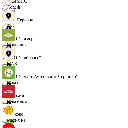
ОЛИМПС
Лорейн
Ваш Персонал
Луч
ООО "Нимер"
Магнолия
ООО "Олбизнес"
МАК
ООО "Смарт Аутсорсинг Сервисез"
Макси
Отдохни
Максидом
Очаково
Мария Ра