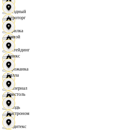
Звездный
Агроторг
Горилка
Амвэй
Ижтейдинг
Аникс
Горожанка
Билла
Империал
Бристоль
Гроздь
Быстроном
Индитекс