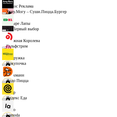
Эдмос Реклама
Хочу.Могу – Суши.Пицца.Бургер
Четыре Лапы
B1 Первый выбор
Снежная Королева
Гольфстрим
Подружка
Покупочка
Стокманн
Додо Пицца
Cпар
Яндекс Еда
demo
Lamoda