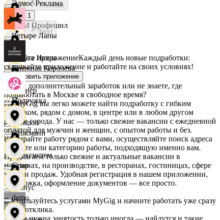
Эдмос Реклама
Previous
1
АСМ Профешнл
Next
Четыре Лапы
Скачайте приложение
Каждый день новые подработки:
Белуга Истра
скачивайте приложение и работайте на своих условиях!
Снежная Королева
Установить приложение
Ищете дополнительный заработок или не знаете, где
Вайнер
подработать в Москве в свободное время?
Подружка
На MyGig вы легко можете найти подработку с гибким
графиком, рядом с домом, в центре или в любом другом
районе города. У нас — только свежие вакансии с ежедневной
Ваншоп
оплатой для мужчин и женщин, с опытом работы и без.
Стокманн
Выбирайте работу рядом с вами, осуществляйте поиск адреса
на карте или категорию работы, подходящую именно вам.
Ворксистем
Предлагаем только свежие и актуальные вакансии в
магазинах, на производстве, в ресторанах, гостиницах, сфере
Cпар
услуг и продаж. Удобная регистрация в нашем приложении,
поддержка, оформление документов — все просто.
Гелиус
demo
Воспользуйтесь услугами MyGig и начните работать уже сразу
после отклика.
А если нужна занятость только иногда — найдутся и такие
Гулливер