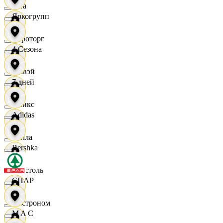
Zara
Яркогрупп
Агроторг
4 Сезона
Амвэй
7 дней
Аникс
Adidas
Билла
Bershka
Бристоль
СПАР
Быстроном
M A C