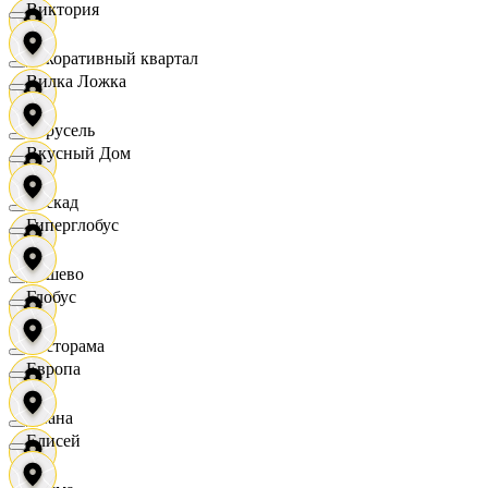
Виктория
Декоративный квартал
Вилка Ложка
Карусель
Вкусный Дом
Каскад
Гиперглобус
Дёшево
Глобус
Касторама
Европа
Диана
Елисей