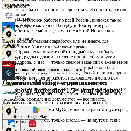
предложения.
Мираторг
Начните зарабатывать после завершения учебы, в отпуске или
в выходные.
Дары Света
MyGig — это поиск работы по всей России, включая такие
города как Москва, Санкт-Петербург, Екатеринбург,
Абрау-Дюрсо
Новосибирск, Челябинск, Самара, Нижний Новгород и
другие.
Детский мир
Ищете дополнительный заработок или не знаете, где
Авиор
подработать в Москве в свободное время?
На MyGig вы легко можете найти подработку с гибким
графиком, рядом с домом, в центре или в любом другом
Звезда
районе города. У нас — только свежие вакансии с ежедневной
Альтум
оплатой для мужчин и женщин, с опытом работы и без.
Показать полный текст
Показать полностью
Выбирайте работу рядом с вами, осуществляйте поиск адреса
Зельгрос
на карте или категорию работы, подходящую именно вам.
Скачайте MyGig — приложение,
Предлагаем только свежие и актуальные вакансии в
Аркета
магазинах, на производстве, в ресторанах, гостиницах, сфере
которому доверяют 1,5+ млн человек!
услуг и продаж. Удобная регистрация в нашем приложении,
Зенден
поддержка, оформление документов — все просто.
Архим
Доступно во всех основных магазинах приложений
Воспользуйтесь услугами MyGig и начните работать уже сразу
после отклика.
Инканто
App Store
Google Play
А если нужна занятость только иногда — найдутся и такие
Асептика
предложения.
Начните зарабатывать после завершения учебы, в отпуске или
RuStore
AppGallery