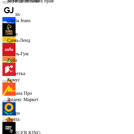
Золотое Яблоко
Без водительских прав
Demix
Gloria Jeans
Ozon
Сима-Ленд
Бубль-Гум
Zolla
Монетка
Комус
Лемана Про
Яндекс Маркет
7 утра
Лента
BURGER KING