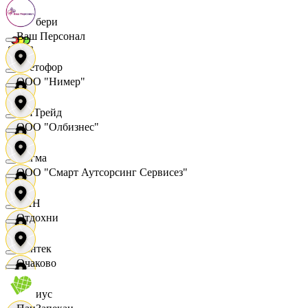
Самбери
Ваш Персонал
Светофор
ООО "Нимер"
СетТрейд
ООО "Олбизнес"
Сигма
ООО "Смарт Аутсорсинг Сервисез"
СИН
Отдохни
Синтек
Очаково
Сириус