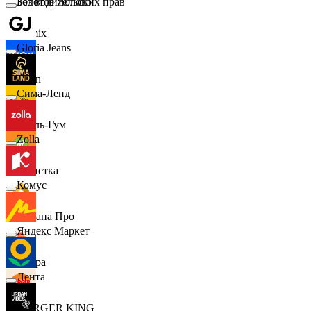
Золотое Яблоко
Без водительских прав
Demix
Gloria Jeans
Ozon
Сима-Ленд
Бубль-Гум
Zolla
Монетка
Комус
Лемана Про
Яндекс Маркет
7 утра
Лента
BURGER KING