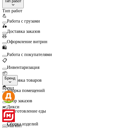
Тип работ
Тип работ
💪
Работа с грузами
🛵
Доставка заказов
🧸
Оформление витрин
🛍️
Работа с покупателями
📋
Инвентаризация
📦
Бренд
Упаковка товаров
🧹
Бренд
Уборка помещений
🛒
Сбор заказов
🍳
Дикси
Приготовление еды
🛠️
Сборка изделий
Магнит