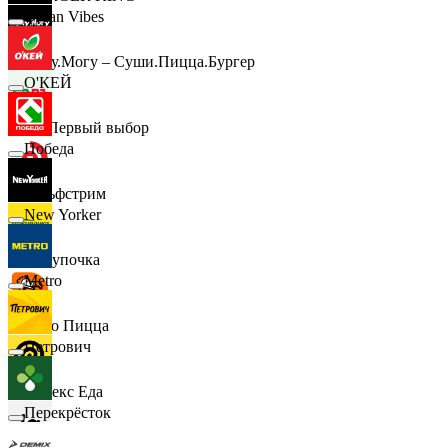
Urban Vibes
Хочу.Могу – Суши.Пицца.Бургер
О'КЕЙ
B1 Первый выбор
Победа
Гольфстрим
New Yorker
Покупочка
Metro
Додо Пицца
Петрович
Яндекс Еда
Перекрёсток