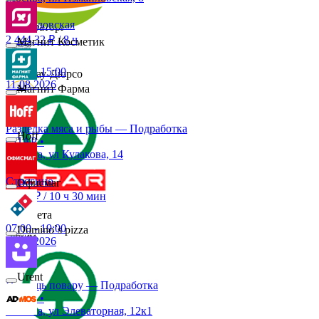
Измайловская
Мираторг
2 444,32 ₽
/
8 ч
Магнит Косметик
07:00
-
15:00
Абрау-Дюрсо
11.08.2026
Магнит Фарма
Авиор
Разделка мяса и рыбы — Подработка
Hoff
СПАР
•
Москва, ул Кулакова, 14
Альтум
Строгино
Офисмаг
4 727 ₽
/
10 ч 30 мин
Аркета
07:00
-
19:00
Domino`s pizza
11.08.2026
Архим
Urent
Помощь повару — Подработка
СПАР
•
Асептика
Москва, ул Элеваторная, 12к1