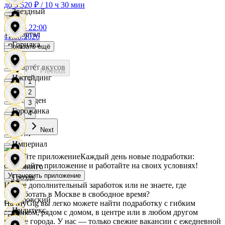
Дисма
до 5 520 ₽
/
10 ч 30 мин
Звездный
10:00
-
22:00
Квартал
11.08.2026
Горилка
Показать ещё
Квартет вкусов
Previous
Ижтейдинг
1
2
Доброцен
3
Горожанка
4
Next
ДОМ
Империал
Скачайте приложение
Каждый день новые подработки:
скачивайте приложение и работайте на своих условиях!
Доминго
Установить приложение
Гроздь
Ищете дополнительный заработок или не знаете, где
подработать в Москве в свободное время?
Кировский
На MyGig вы легко можете найти подработку с гибким
Индитекс
графиком, рядом с домом, в центре или в любом другом
районе города. У нас — только свежие вакансии с ежедневной