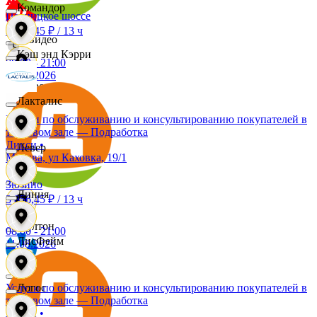
Командор
Пятницкое шоссе
3 856,45 ₽
/
13 ч
МВидео
Кэш энд Кэрри
08:00
-
21:00
11.08.2026
Мирос
Лакталис
Услуги по обслуживанию и консультированию покупателей в
торговом зале — Подработка
Монро
Дикси
•
Левер
Москва, ул Каховка, 19/1
Морион
Зюзино
Линия
3 856,45 ₽
/
13 ч
Мултон
08:00
-
21:00
ЛисФейм
11.08.2026
НОВЭКС
Услуги по обслуживанию и консультированию покупателей в
Логос
торговом зале — Подработка
Дикси
•