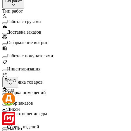
Тип работ
Тип работ
💪
Работа с грузами
🛵
Доставка заказов
🧸
Оформление витрин
🛍️
Работа с покупателями
📋
Инвентаризация
📦
Бренд
Упаковка товаров
🧹
Бренд
Уборка помещений
🛒
Сбор заказов
🍳
Дикси
Приготовление еды
🛠️
Сборка изделий
Магнит