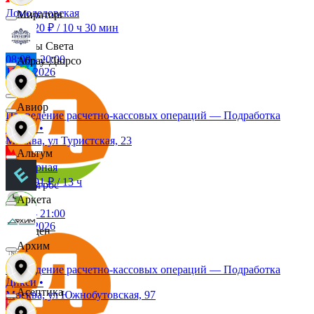
Домодедовская
Мираторг
до 5 520 ₽
/
10 ч 30 мин
Дары Света
08:00
-
20:00
Абрау-Дюрсо
11.08.2026
Детский мир
Авиор
Проведение расчетно-кассовых операций — Подработка
Дикси
•
Звезда
Москва, ул Туристская, 23
Альтум
Планерная
4 199,91 ₽
/
13 ч
Зельгрос
Аркета
08:00
-
21:00
11.08.2026
Зенден
Архим
Проведение расчетно-кассовых операций — Подработка
Инканто
Дикси
•
Асептика
Москва, ул Южнобутовская, 97