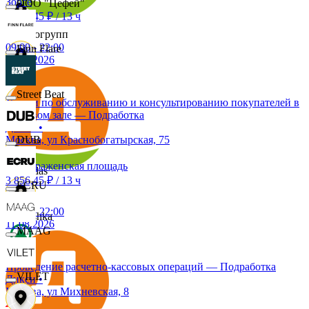
Зорге
ООО "Цефей"
3 856,45 ₽
/
13 ч
Яркогрупп
09:00
-
22:00
Finn Flare
11.08.2026
4 Сезона
Street Beat
Услуги по обслуживанию и консультированию покупателей в
торговом зале — Подработка
7 дней
Дикси
•
Москва, ул Краснобогатырская, 75
DUB
Преображенская площадь
Adidas
3 856,45 ₽
/
13 ч
ECRU
09:00
-
22:00
Bershka
11.08.2026
MAAG
СПАР
Проведение расчетно-кассовых операций — Подработка
VILET
Дикси
•
Москва, ул Михневская, 8
M A C