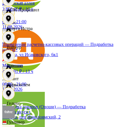
Бунинская аллея
Интер С
3 856,45 ₽
/
13 ч
АСМ Профешнл
08:00
-
21:00
Вайс
11.08.2026
Белуга Истра
Ителла
Проведение расчетно-кассовых операций — Подработка
Вайнер
Дикси
•
Москва, ул Исаковского, 6к1
kari
Мякинино
Ваншоп
4 199,91 ₽
/
13 ч
Квант
08:00
-
21:00
Ворксистем
11.08.2026
Керамика
Гелиус
Выкладка товаров (Овощи) — Подработка
Азбука вкуса
•
КитПро
Москва, пер Николоямский, 2
Гулливер