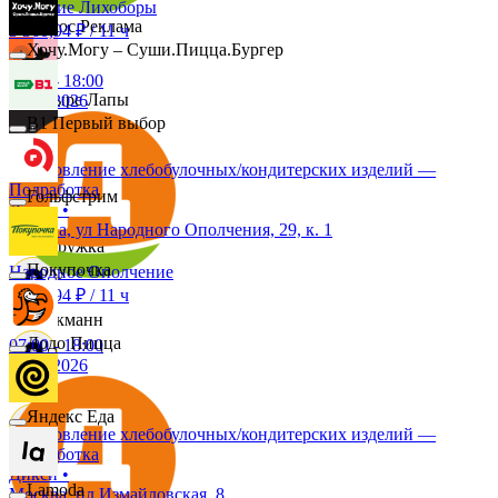
Верхние Лихоборы
Эдмос Реклама
3 360,94 ₽
/
11 ч
Хочу.Могу – Суши.Пицца.Бургер
07:00
-
18:00
Четыре Лапы
11.08.2026
B1 Первый выбор
Изготовление хлебобулочных/кондитерских изделий —
Снежная Королева
Подработка
Гольфстрим
Дикси
•
Москва, ул Народного Ополчения, 29, к. 1
Подружка
Покупочка
Народное Ополчение
3 360,94 ₽
/
11 ч
Стокманн
Додо Пицца
07:00
-
18:00
11.08.2026
Cпар
Яндекс Еда
Изготовление хлебобулочных/кондитерских изделий —
Подработка
demo
Дикси
•
Lamoda
Москва, пл Измайловская, 8