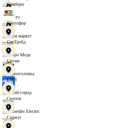
Самбери
Фрито
Светофор
Хоум маркет
СетТрейд
Цетро Мода
Сигма
Черноголовка
СИН
Читай-город
Синтек
Schneider Electric
Сириус