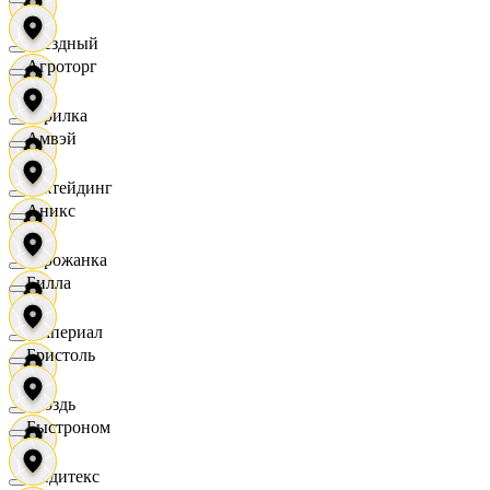
Звездный
Агроторг
Горилка
Амвэй
Ижтейдинг
Аникс
Горожанка
Билла
Империал
Бристоль
Гроздь
Быстроном
Индитекс