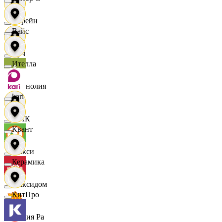
Лорейн
Вайс
Луч
Ителла
Магнолия
kari
МАК
Квант
Макси
Керамика
Максидом
КитПро
Мария Ра