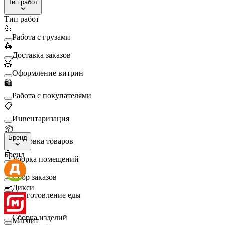
Тип работ
Тип работ
💪
Работа с грузами
🛵
Доставка заказов
🧸
Оформление витрин
🛍️
Работа с покупателями
📋
Инвентаризация
📦
Бренд
Упаковка товаров
🧹
Бренд
Уборка помещений
🛒
Сбор заказов
🍳
Дикси
Приготовление еды
🛠️
Сборка изделий
Магнит