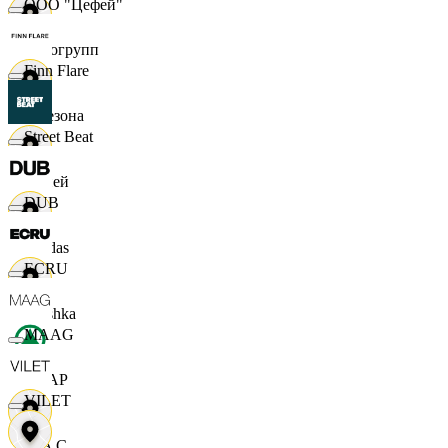
ООО "Цефей"
Яркогрупп
Finn Flare
4 Сезона
Street Beat
7 дней
DUB
Adidas
ECRU
Bershka
MAAG
СПАР
VILET
M A C