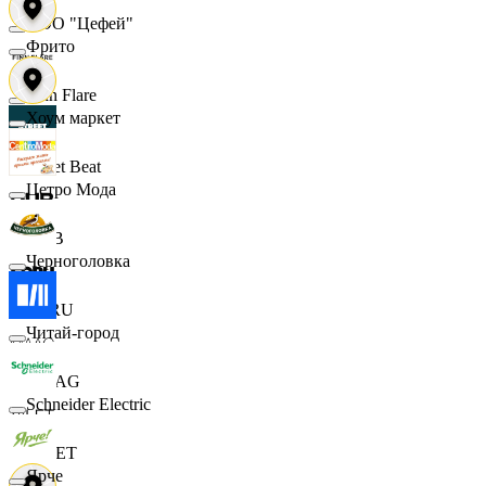
ООО "Цефей"
Фрито
Finn Flare
Хоум маркет
Street Beat
Цетро Мода
DUB
Черноголовка
ECRU
Читай-город
MAAG
Schneider Electric
VILET
Ярче