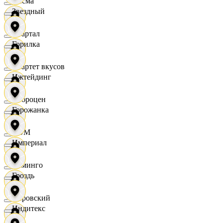
Дисма
Звездный
Квартал
Горилка
Квартет вкусов
Ижтейдинг
Доброцен
Горожанка
ДОМ
Империал
Доминго
Гроздь
Кировский
Индитекс