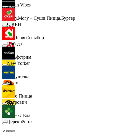
Urban Vibes
Хочу.Могу – Суши.Пицца.Бургер
О'КЕЙ
B1 Первый выбор
Победа
Гольфстрим
New Yorker
Покупочка
Metro
Додо Пицца
Петрович
Яндекс Еда
Перекрёсток