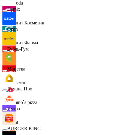
Lamoda
Demix
Магнит Косметик
Ozon
Магнит Фарма
Бубль-Гум
Hoff
Монетка
Офисмаг
Лемана Про
Domino`s pizza
7 утра
Urent
BURGER KING