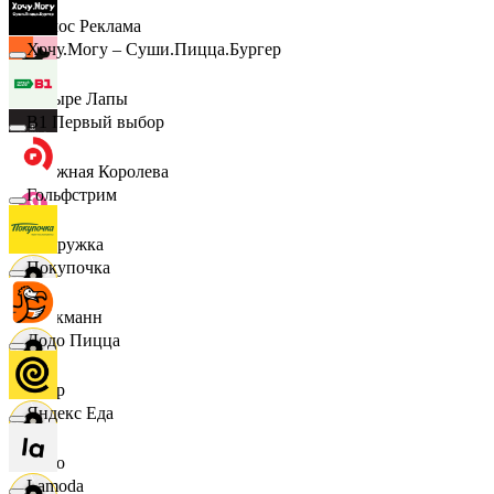
Эдмос Реклама
Хочу.Могу – Суши.Пицца.Бургер
Четыре Лапы
B1 Первый выбор
Снежная Королева
Гольфстрим
Подружка
Покупочка
Стокманн
Додо Пицца
Cпар
Яндекс Еда
demo
Lamoda