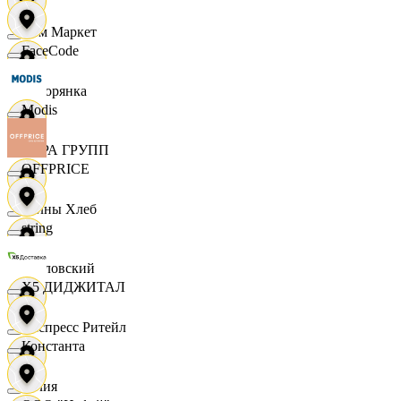
Хом Маркет
FaceCode
Хуторянка
Modis
ЦЕРА ГРУПП
OFFPRICE
Челны Хлеб
string
Чкаловский
X5 ДИДЖИТАЛ
Экспресс Ритейл
Константа
Юлия