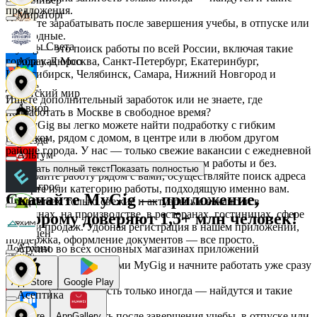
предложения.
Мираторг
Начните зарабатывать после завершения учебы, в отпуске или
в выходные.
Дары Света
MyGig — это поиск работы по всей России, включая такие
города как Москва, Санкт-Петербург, Екатеринбург,
Абрау-Дюрсо
Новосибирск, Челябинск, Самара, Нижний Новгород и
другие.
Детский мир
Ищете дополнительный заработок или не знаете, где
Авиор
подработать в Москве в свободное время?
На MyGig вы легко можете найти подработку с гибким
графиком, рядом с домом, в центре или в любом другом
Звезда
районе города. У нас — только свежие вакансии с ежедневной
Альтум
оплатой для мужчин и женщин, с опытом работы и без.
Показать полный текст
Показать полностью
Выбирайте работу рядом с вами, осуществляйте поиск адреса
Зельгрос
на карте или категорию работы, подходящую именно вам.
Скачайте MyGig — приложение,
Предлагаем только свежие и актуальные вакансии в
Аркета
магазинах, на производстве, в ресторанах, гостиницах, сфере
которому доверяют 1,5+ млн человек!
услуг и продаж. Удобная регистрация в нашем приложении,
Зенден
поддержка, оформление документов — все просто.
Архим
Доступно во всех основных магазинах приложений
Воспользуйтесь услугами MyGig и начните работать уже сразу
после отклика.
Инканто
App Store
Google Play
А если нужна занятость только иногда — найдутся и такие
Асептика
предложения.
Начните зарабатывать после завершения учебы, в отпуске или
RuStore
AppGallery