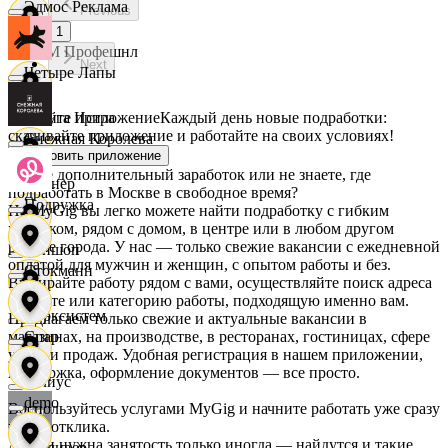
Эдмос Реклама
Previous
1
АСМ Профешнл
Next
Четыре Лапы
Скачайте приложение
Каждый день новые подработки:
Белуга Истра
скачивайте приложение и работайте на своих условиях!
Снежная Королева
Установить приложение
Ищете дополнительный заработок или не знаете, где
Вайнер
подработать в Москве в свободное время?
Подружка
На MyGig вы легко можете найти подработку с гибким
графиком, рядом с домом, в центре или в любом другом
районе города. У нас — только свежие вакансии с ежедневной
Ваншоп
оплатой для мужчин и женщин, с опытом работы и без.
Стокманн
Выбирайте работу рядом с вами, осуществляйте поиск адреса
на карте или категорию работы, подходящую именно вам.
Ворксистем
Предлагаем только свежие и актуальные вакансии в
магазинах, на производстве, в ресторанах, гостиницах, сфере
Cпар
услуг и продаж. Удобная регистрация в нашем приложении,
поддержка, оформление документов — все просто.
Гелиус
demo
Воспользуйтесь услугами MyGig и начните работать уже сразу
после отклика.
А если нужна занятость только иногда — найдутся и такие
Гулливер