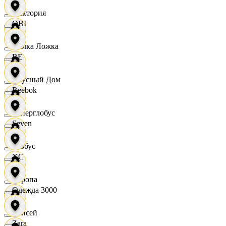
Виктория
OBI
Вилка Ложка
RE
Вкусный Дом
Reebok
Гиперглобус
Seven
Глобус
XC
Европа
Одежда 3000
Елисей
Zara