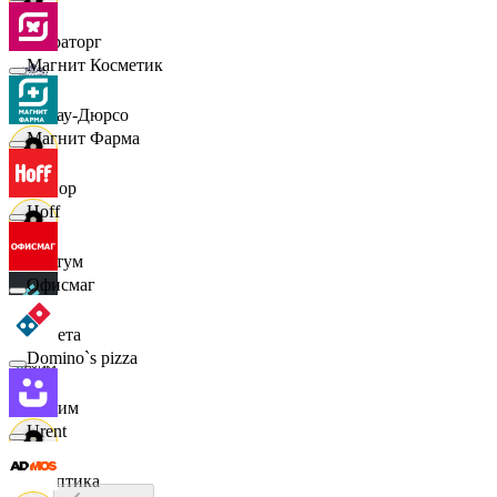
Мираторг
Магнит Косметик
Абрау-Дюрсо
Магнит Фарма
Авиор
Hoff
Альтум
Офисмаг
Аркета
Domino`s pizza
Архим
Urent
Асептика