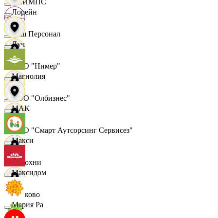
ОЛИМПС
Лорейн
Ваш Персонал
Луч
ООО "Нимер"
Магнолия
ООО "Олбизнес"
МАК
ООО "Смарт Аутсорсинг Сервисез"
Макси
Отдохни
Максидом
Очаково
Мария Ра