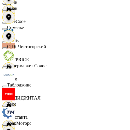
Ярче
Смак
FaceCode
Сомелье
Modis
СПК Чистогорский
OFFPRICE
Супермаркет Солос
string
Таблоджикс
X5 ДИДЖИТАЛ
Твое
Константа
ТракМоторс