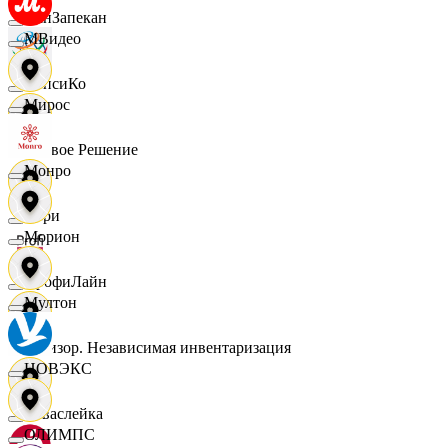
ПанЗапекан
МВидео
ПепсиКо
Мирос
Первое Решение
Монро
Пери
Морион
ПрофиЛайн
Мултон
Ревизор. Независимая инвентаризация
НОВЭКС
Саваслейка
ОЛИМПС