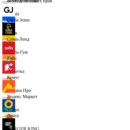
Золотое Яблоко
Без водительских прав
Demix
Gloria Jeans
Ozon
Сима-Ленд
Бубль-Гум
Zolla
Монетка
Комус
Лемана Про
Яндекс Маркет
7 утра
Лента
BURGER KING