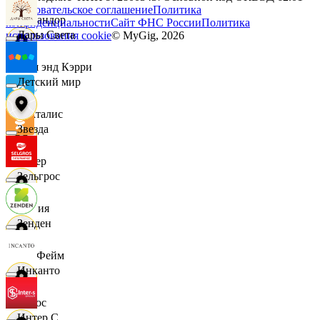
Пользовательское соглашение
Политика
Командор
конфиденциальности
Сайт ФНС России
Политика
Дары Света
использования cookie
© MyGig,
2026
Кэш энд Кэрри
Детский мир
Лакталис
Звезда
Левер
Зельгрос
Линия
Зенден
ЛисФейм
Инканто
Логос
Интер С