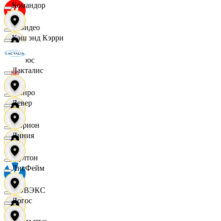
Командор
МВидео
Кэш энд Кэрри
Мирос
Лакталис
Монро
Левер
Морион
Линия
Мултон
ЛисФейм
НОВЭКС
Логос