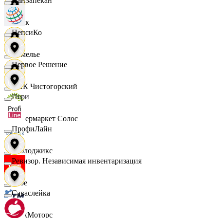
ПанЗапекан
Смак
ПепсиКо
Сомелье
Первое Решение
СПК Чистогорский
Пери
Супермаркет Солос
ПрофиЛайн
Таблоджикс
Ревизор. Независимая инвентаризация
Твое
Саваслейка
ТракМоторс