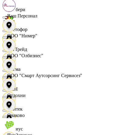
Самбери
Ваш Персонал
Светофор
ООО "Нимер"
СетТрейд
ООО "Олбизнес"
Сигма
ООО "Смарт Аутсорсинг Сервисез"
СИН
Отдохни
Синтек
Очаково
Сириус