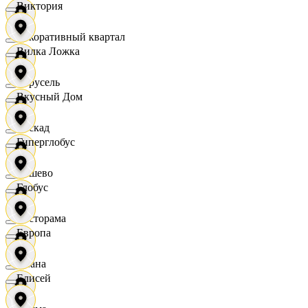
Виктория
Декоративный квартал
Вилка Ложка
Карусель
Вкусный Дом
Каскад
Гиперглобус
Дёшево
Глобус
Касторама
Европа
Диана
Елисей