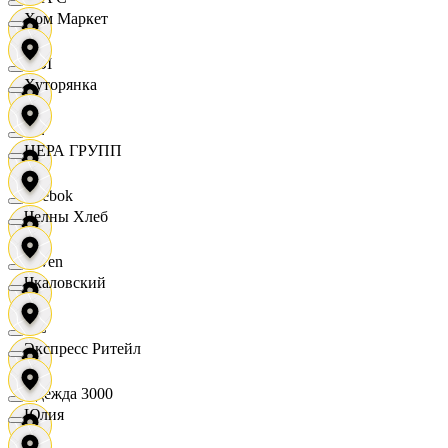
Хом Маркет
OBI
Хуторянка
RE
ЦЕРА ГРУПП
Reebok
Челны Хлеб
Seven
Чкаловский
XC
Экспресс Ритейл
Одежда 3000
Юлия