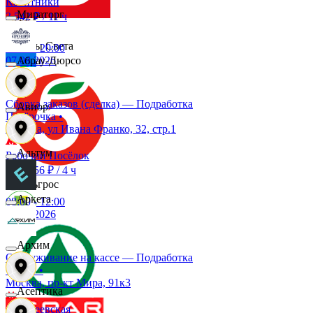
Калитники
Мираторг
3 542 ₽
/
11 ч
Дары Света
08:00
-
20:00
07.08.2026
Абрау-Дюрсо
Детский мир
Сборка заказов (сделка) — Подработка
Авиор
Пятёрочка
•
Москва, ул Ивана Франко, 32, стр.1
Звезда
Альтум
Рабочий Посёлок
до 5 256 ₽
/
4 ч
Зельгрос
Аркета
08:00
-
12:00
07.08.2026
Зенден
Архим
Обслуживание на кассе — Подработка
СПАР
•
Инканто
Москва, пр-кт Мира, 91к3
Асептика
Алексеевская