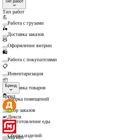
Тип работ
Тип работ
💪
Работа с грузами
🛵
Доставка заказов
🧸
Оформление витрин
🛍️
Работа с покупателями
📋
Инвентаризация
📦
Бренд
Упаковка товаров
🧹
Бренд
Уборка помещений
🛒
Сбор заказов
🍳
Дикси
Приготовление еды
🛠️
Сборка изделий
Магнит