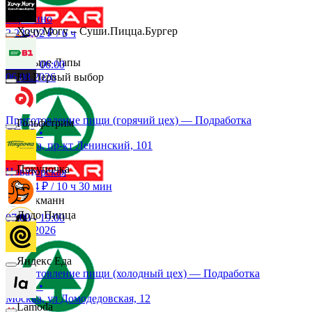
Эдмос Реклама
Строгино
Хочу.Могу – Суши.Пицца.Бургер
2 233,02 ₽
/
6 ч
Четыре Лапы
23:00
-
06:00
06.08.2026
B1 Первый выбор
Снежная Королева
Приготовление пищи (горячий цех) — Подработка
Гольфстрим
СПАР
•
Москва, пр-кт Ленинский, 101
Подружка
Покупочка
Новаторская
5 027,4 ₽
/
10 ч 30 мин
Стокманн
Додо Пицца
07:00
-
19:00
07.08.2026
Cпар
Яндекс Еда
Приготовление пищи (холодный цех) — Подработка
СПАР
•
demo
Москва, ул Домодедовская, 12
Lamoda