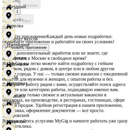
Дисма
Previous
Звездный
1
Квартал
Next
Горилка
Скачайте приложение
Каждый день новые подработки:
Квартет вкусов
скачивайте приложение и работайте на своих условиях!
Ижтейдинг
Установить приложение
Ищете дополнительный заработок или не знаете, где
Доброцен
подработать в Москве в свободное время?
На MyGig вы легко можете найти подработку с гибким
Горожанка
графиком, рядом с домом, в центре или в любом другом
районе города. У нас — только свежие вакансии с ежедневной
ДОМ
оплатой для мужчин и женщин, с опытом работы и без.
Империал
Выбирайте работу рядом с вами, осуществляйте поиск адреса
на карте или категорию работы, подходящую именно вам.
Предлагаем только свежие и актуальные вакансии в
Доминго
магазинах, на производстве, в ресторанах, гостиницах, сфере
Гроздь
услуг и продаж. Удобная регистрация в нашем приложении,
поддержка, оформление документов — все просто.
Кировский
Воспользуйтесь услугами MyGig и начните работать уже сразу
Индитекс
после отклика.