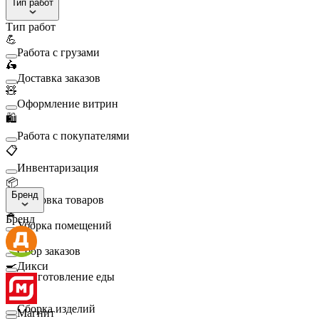
Тип работ
Тип работ
💪
Работа с грузами
🛵
Доставка заказов
🧸
Оформление витрин
🛍️
Работа с покупателями
📋
Инвентаризация
📦
Бренд
Упаковка товаров
🧹
Бренд
Уборка помещений
🛒
Сбор заказов
🍳
Дикси
Приготовление еды
🛠️
Сборка изделий
Магнит