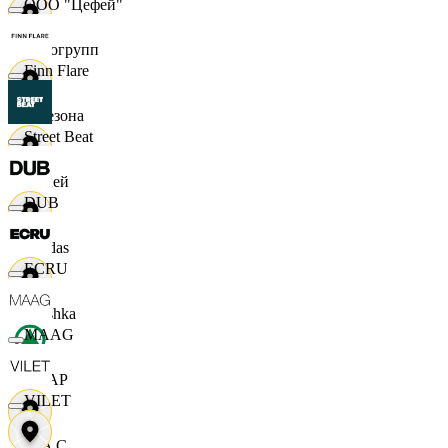
ООО "Цефей"
Яркогрупп
Finn Flare
4 Сезона
Street Beat
7 дней
DUB
Adidas
ECRU
Bershka
MAAG
СПАР
VILET
M A C