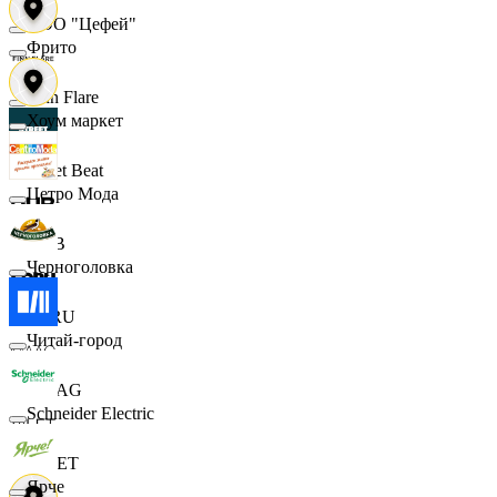
ООО "Цефей"
Фрито
Finn Flare
Хоум маркет
Street Beat
Цетро Мода
DUB
Черноголовка
ECRU
Читай-город
MAAG
Schneider Electric
VILET
Ярче