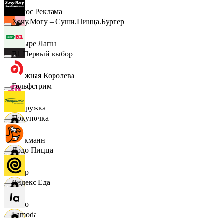
Эдмос Реклама
Хочу.Могу – Суши.Пицца.Бургер
Четыре Лапы
B1 Первый выбор
Снежная Королева
Гольфстрим
Подружка
Покупочка
Стокманн
Додо Пицца
Cпар
Яндекс Еда
demo
Lamoda