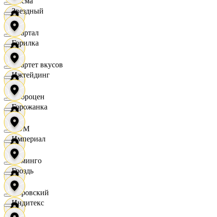
Дисма
Звездный
Квартал
Горилка
Квартет вкусов
Ижтейдинг
Доброцен
Горожанка
ДОМ
Империал
Доминго
Гроздь
Кировский
Индитекс