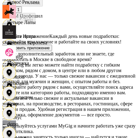
Эдмос Реклама
Previous
1
АСМ Профешнл
Next
Четыре Лапы
Скачайте приложение
Каждый день новые подработки:
Белуга Истра
скачивайте приложение и работайте на своих условиях!
Снежная Королева
Установить приложение
Ищете дополнительный заработок или не знаете, где
Вайнер
подработать в Москве в свободное время?
Подружка
На MyGig вы легко можете найти подработку с гибким
графиком, рядом с домом, в центре или в любом другом
районе города. У нас — только свежие вакансии с ежедневной
Ваншоп
оплатой для мужчин и женщин, с опытом работы и без.
Стокманн
Выбирайте работу рядом с вами, осуществляйте поиск адреса
на карте или категорию работы, подходящую именно вам.
Ворксистем
Предлагаем только свежие и актуальные вакансии в
магазинах, на производстве, в ресторанах, гостиницах, сфере
Cпар
услуг и продаж. Удобная регистрация в нашем приложении,
поддержка, оформление документов — все просто.
Гелиус
demo
Воспользуйтесь услугами MyGig и начните работать уже сразу
после отклика.
А если нужна занятость только иногда — найдутся и такие
Гулливер