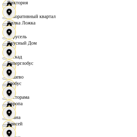
Виктория
Декоративный квартал
Вилка Ложка
Карусель
Вкусный Дом
Каскад
Гиперглобус
Дёшево
Глобус
Касторама
Европа
Диана
Елисей