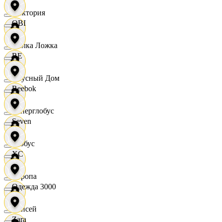
Виктория
OBI
Вилка Ложка
RE
Вкусный Дом
Reebok
Гиперглобус
Seven
Глобус
XC
Европа
Одежда 3000
Елисей
Zara