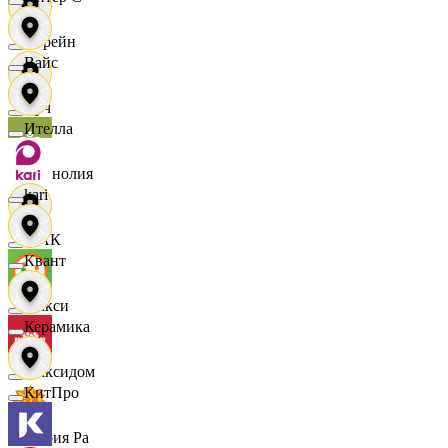
Лорейн
Вайс
Луч
Ителла
Магнолия
kari
МАК
Квант
Макси
Керамика
Максидом
КитПро
Мария Ра