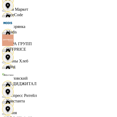
Хом Маркет
FaceCode
Хуторянка
Modis
ЦЕРА ГРУПП
OFFPRICE
Челны Хлеб
string
Чкаловский
X5 ДИДЖИТАЛ
Экспресс Ритейл
Константа
Юлия