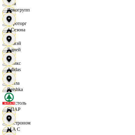
Zara
Яркогрупп
Агроторг
4 Сезона
Амвэй
7 дней
Аникс
Adidas
Билла
Bershka
Бристоль
СПАР
Быстроном
M A C