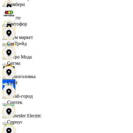
Самбери
Фрито
Светофор
Хоум маркет
СетТрейд
Цетро Мода
Сигма
Черноголовка
СИН
Читай-город
Синтек
Schneider Electric
Сириус