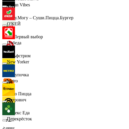
Urban Vibes
Хочу.Могу – Суши.Пицца.Бургер
О'КЕЙ
B1 Первый выбор
Победа
Гольфстрим
New Yorker
Покупочка
Metro
Додо Пицца
Петрович
Яндекс Еда
Перекрёсток