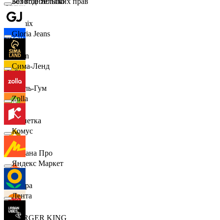
Золотое Яблоко
Без водительских прав
Demix
Gloria Jeans
Ozon
Сима-Ленд
Бубль-Гум
Zolla
Монетка
Комус
Лемана Про
Яндекс Маркет
7 утра
Лента
BURGER KING