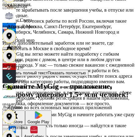
предложения.
Мираторг
Начните зарабатывать после завершения учебы, в отпуске или
в выходные.
Дары Света
MyGig — это поиск работы по всей России, включая такие
города как Москва, Санкт-Петербург, Екатеринбург,
Абрау-Дюрсо
Новосибирск, Челябинск, Самара, Нижний Новгород и
другие.
Детский мир
Ищете дополнительный заработок или не знаете, где
Авиор
подработать в Москве в свободное время?
На MyGig вы легко можете найти подработку с гибким
графиком, рядом с домом, в центре или в любом другом
Звезда
районе города. У нас — только свежие вакансии с ежедневной
Альтум
оплатой для мужчин и женщин, с опытом работы и без.
Показать полный текст
Показать полностью
Выбирайте работу рядом с вами, осуществляйте поиск адреса
Зельгрос
на карте или категорию работы, подходящую именно вам.
Скачайте MyGig — приложение,
Предлагаем только свежие и актуальные вакансии в
Аркета
магазинах, на производстве, в ресторанах, гостиницах, сфере
которому доверяют 1,5+ млн человек!
услуг и продаж. Удобная регистрация в нашем приложении,
Зенден
поддержка, оформление документов — все просто.
Архим
Доступно во всех основных магазинах приложений
Воспользуйтесь услугами MyGig и начните работать уже сразу
после отклика.
Инканто
App Store
Google Play
А если нужна занятость только иногда — найдутся и такие
Асептика
предложения.
Начните зарабатывать после завершения учебы, в отпуске или
RuStore
AppGallery