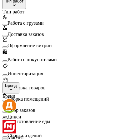
Тип работ
Тип работ
💪
Работа с грузами
🛵
Доставка заказов
🧸
Оформление витрин
🛍️
Работа с покупателями
📋
Инвентаризация
📦
Бренд
Упаковка товаров
🧹
Бренд
Уборка помещений
🛒
Сбор заказов
🍳
Дикси
Приготовление еды
🛠️
Сборка изделий
Магнит