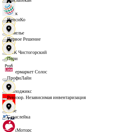
ПанЗапекан
Смак
ПепсиКо
Сомелье
Первое Решение
СПК Чистогорский
Пери
Супермаркет Солос
ПрофиЛайн
Таблоджикс
Ревизор. Независимая инвентаризация
Твое
Саваслейка
ТракМоторс