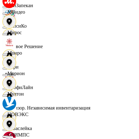
ПанЗапекан
МВидео
ПепсиКо
Мирос
Первое Решение
Монро
Пери
Морион
ПрофиЛайн
Мултон
Ревизор. Независимая инвентаризация
НОВЭКС
Саваслейка
ОЛИМПС