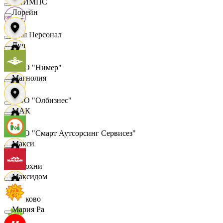
ОЛИМПС
Лорейн
Ваш Персонал
Луч
ООО "Нимер"
Магнолия
ООО "Олбизнес"
МАК
ООО "Смарт Аутсорсинг Сервисез"
Макси
Отдохни
Максидом
Очаково
Мария Ра