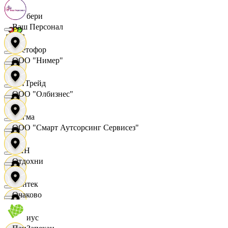
Самбери
Ваш Персонал
Светофор
ООО "Нимер"
СетТрейд
ООО "Олбизнес"
Сигма
ООО "Смарт Аутсорсинг Сервисез"
СИН
Отдохни
Синтек
Очаково
Сириус