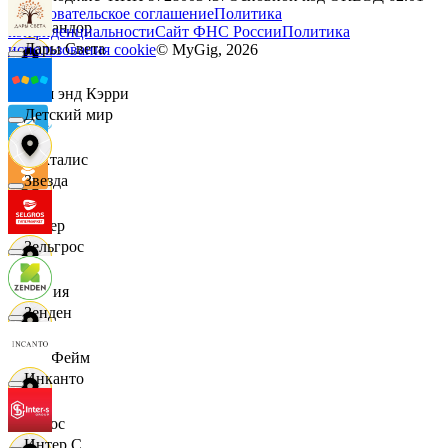
Пользовательское соглашение
Политика
Командор
конфиденциальности
Сайт ФНС России
Политика
Дары Света
использования cookie
© MyGig,
2026
Кэш энд Кэрри
Детский мир
Лакталис
Звезда
Левер
Зельгрос
Линия
Зенден
ЛисФейм
Инканто
Логос
Интер С