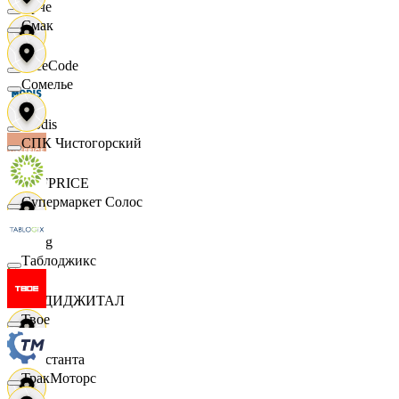
Ярче
Смак
FaceCode
Сомелье
Modis
СПК Чистогорский
OFFPRICE
Супермаркет Солос
string
Таблоджикс
X5 ДИДЖИТАЛ
Твое
Константа
ТракМоторс