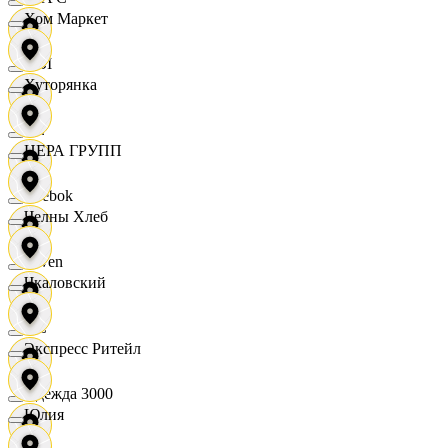
Хом Маркет
OBI
Хуторянка
RE
ЦЕРА ГРУПП
Reebok
Челны Хлеб
Seven
Чкаловский
XC
Экспресс Ритейл
Одежда 3000
Юлия