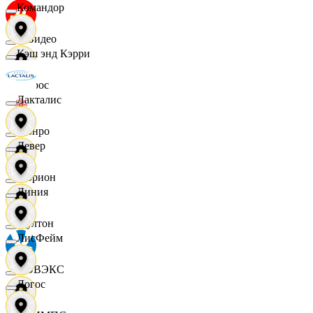
Командор
МВидео
Кэш энд Кэрри
Мирос
Лакталис
Монро
Левер
Морион
Линия
Мултон
ЛисФейм
НОВЭКС
Логос