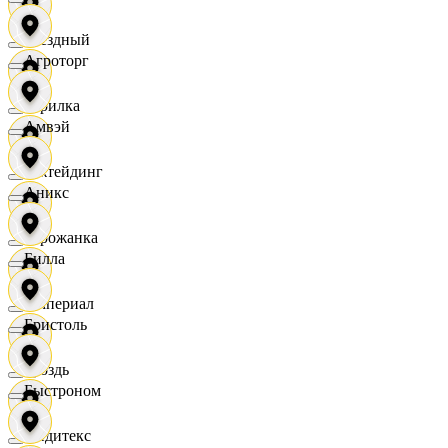
Звездный
Агроторг
Горилка
Амвэй
Ижтейдинг
Аникс
Горожанка
Билла
Империал
Бристоль
Гроздь
Быстроном
Индитекс