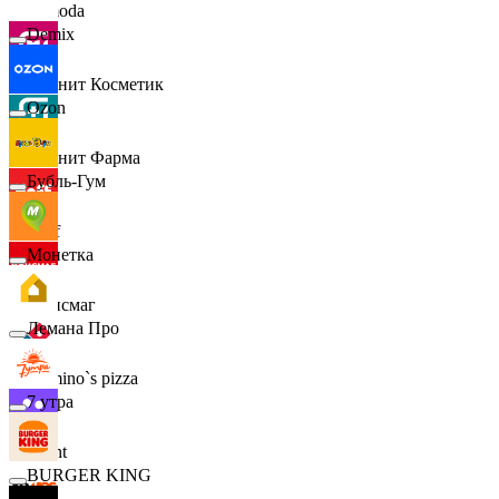
Lamoda
Demix
Магнит Косметик
Ozon
Магнит Фарма
Бубль-Гум
Hoff
Монетка
Офисмаг
Лемана Про
Domino`s pizza
7 утра
Urent
BURGER KING