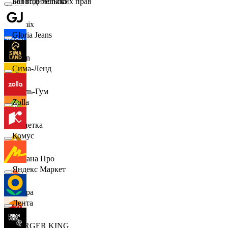
Золотое Яблоко
Без водительских прав
Demix
Gloria Jeans
Ozon
Сима-Ленд
Бубль-Гум
Zolla
Монетка
Комус
Лемана Про
Яндекс Маркет
7 утра
Лента
BURGER KING