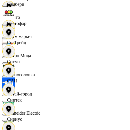
Самбери
Фрито
Светофор
Хоум маркет
СетТрейд
Цетро Мода
Сигма
Черноголовка
СИН
Читай-город
Синтек
Schneider Electric
Сириус