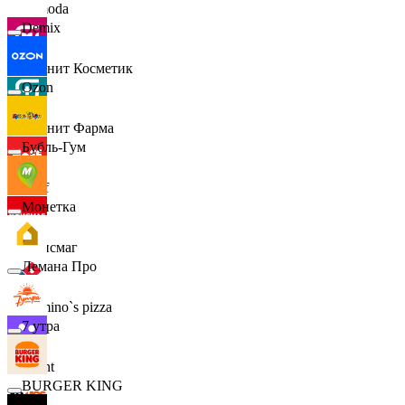
Lamoda
Demix
Магнит Косметик
Ozon
Магнит Фарма
Бубль-Гум
Hoff
Монетка
Офисмаг
Лемана Про
Domino`s pizza
7 утра
Urent
BURGER KING