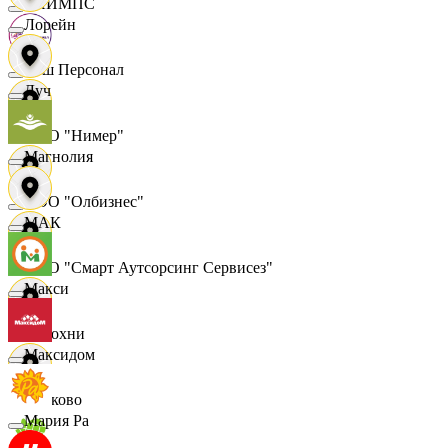
ОЛИМПС
Лорейн
Ваш Персонал
Луч
ООО "Нимер"
Магнолия
ООО "Олбизнес"
МАК
ООО "Смарт Аутсорсинг Сервисез"
Макси
Отдохни
Максидом
Очаково
Мария Ра