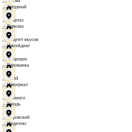
Дисма
Звездный
Квартал
Горилка
Квартет вкусов
Ижтейдинг
Доброцен
Горожанка
ДОМ
Империал
Доминго
Гроздь
Кировский
Индитекс