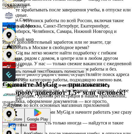
предложения.
Мираторг
Начните зарабатывать после завершения учебы, в отпуске или
в выходные.
Дары Света
MyGig — это поиск работы по всей России, включая такие
города как Москва, Санкт-Петербург, Екатеринбург,
Абрау-Дюрсо
Новосибирск, Челябинск, Самара, Нижний Новгород и
другие.
Детский мир
Ищете дополнительный заработок или не знаете, где
Авиор
подработать в Москве в свободное время?
На MyGig вы легко можете найти подработку с гибким
графиком, рядом с домом, в центре или в любом другом
Звезда
районе города. У нас — только свежие вакансии с ежедневной
Альтум
оплатой для мужчин и женщин, с опытом работы и без.
Показать полный текст
Показать полностью
Выбирайте работу рядом с вами, осуществляйте поиск адреса
Зельгрос
на карте или категорию работы, подходящую именно вам.
Скачайте MyGig — приложение,
Предлагаем только свежие и актуальные вакансии в
Аркета
магазинах, на производстве, в ресторанах, гостиницах, сфере
которому доверяют 1,5+ млн человек!
услуг и продаж. Удобная регистрация в нашем приложении,
Зенден
поддержка, оформление документов — все просто.
Архим
Доступно во всех основных магазинах приложений
Воспользуйтесь услугами MyGig и начните работать уже сразу
после отклика.
Инканто
App Store
Google Play
А если нужна занятость только иногда — найдутся и такие
Асептика
предложения.
Начните зарабатывать после завершения учебы, в отпуске или
RuStore
AppGallery