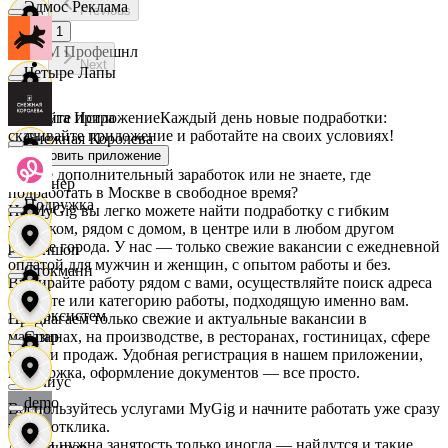
Эдмос Реклама
Previous
1
АСМ Профешнл
Next
Четыре Лапы
Скачайте приложение
Каждый день новые подработки:
Белуга Истра
скачивайте приложение и работайте на своих условиях!
Снежная Королева
Установить приложение
Ищете дополнительный заработок или не знаете, где
Вайнер
подработать в Москве в свободное время?
Подружка
На MyGig вы легко можете найти подработку с гибким
графиком, рядом с домом, в центре или в любом другом
районе города. У нас — только свежие вакансии с ежедневной
Ваншоп
оплатой для мужчин и женщин, с опытом работы и без.
Стокманн
Выбирайте работу рядом с вами, осуществляйте поиск адреса
на карте или категорию работы, подходящую именно вам.
Ворксистем
Предлагаем только свежие и актуальные вакансии в
магазинах, на производстве, в ресторанах, гостиницах, сфере
Cпар
услуг и продаж. Удобная регистрация в нашем приложении,
поддержка, оформление документов — все просто.
Гелиус
demo
Воспользуйтесь услугами MyGig и начните работать уже сразу
после отклика.
А если нужна занятость только иногда — найдутся и такие
Гулливер