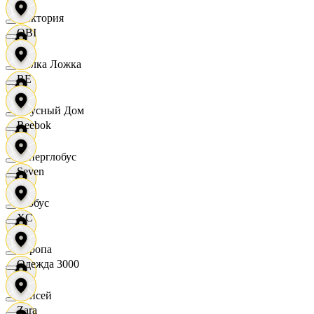
Виктория
OBI
Вилка Ложка
RE
Вкусный Дом
Reebok
Гиперглобус
Seven
Глобус
XC
Европа
Одежда 3000
Елисей
Zara