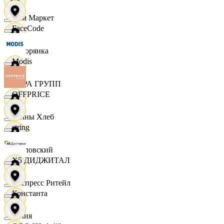
Хом Маркет
FaceCode
Хуторянка
Modis
ЦЕРА ГРУПП
OFFPRICE
Челны Хлеб
string
Чкаловский
X5 ДИДЖИТАЛ
Экспресс Ритейл
Константа
Юлия