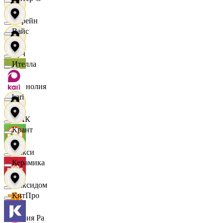
Лорейн
Вайс
Луч
Ителла
Магнолия
kari
МАК
Квант
Макси
Керамика
Максидом
КитПро
Мария Ра