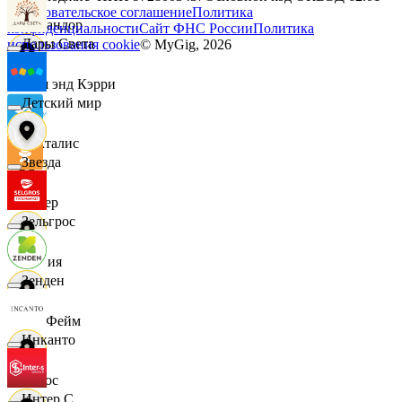
Пользовательское соглашение
Политика
Командор
конфиденциальности
Сайт ФНС России
Политика
Дары Света
использования cookie
© MyGig,
2026
Кэш энд Кэрри
Детский мир
Лакталис
Звезда
Левер
Зельгрос
Линия
Зенден
ЛисФейм
Инканто
Логос
Интер С