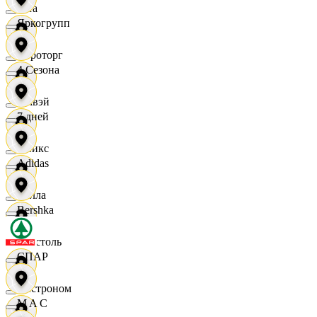
Zara
Яркогрупп
Агроторг
4 Сезона
Амвэй
7 дней
Аникс
Adidas
Билла
Bershka
Бристоль
СПАР
Быстроном
M A C