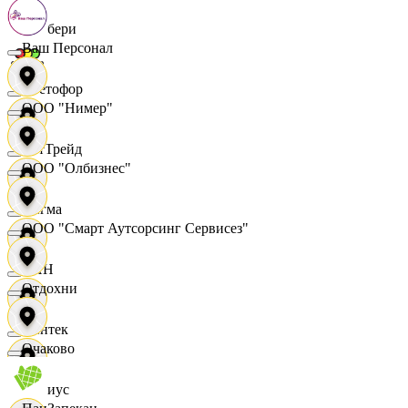
Самбери
Ваш Персонал
Светофор
ООО "Нимер"
СетТрейд
ООО "Олбизнес"
Сигма
ООО "Смарт Аутсорсинг Сервисез"
СИН
Отдохни
Синтек
Очаково
Сириус