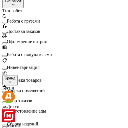
Тип работ
Тип работ
💪
Работа с грузами
🛵
Доставка заказов
🧸
Оформление витрин
🛍️
Работа с покупателями
📋
Инвентаризация
📦
Бренд
Упаковка товаров
🧹
Бренд
Уборка помещений
🛒
Сбор заказов
🍳
Дикси
Приготовление еды
🛠️
Сборка изделий
Магнит