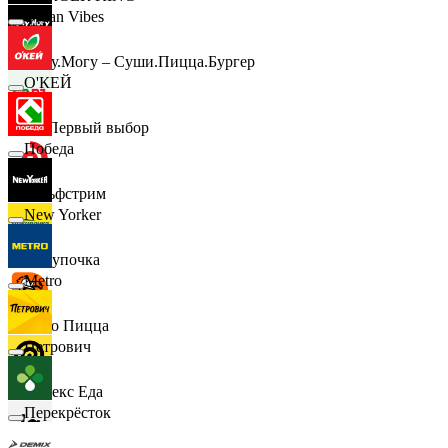
Urban Vibes
Хочу.Могу – Суши.Пицца.Бургер
О'КЕЙ
B1 Первый выбор
Победа
Гольфстрим
New Yorker
Покупочка
Metro
Додо Пицца
Петрович
Яндекс Еда
Перекрёсток