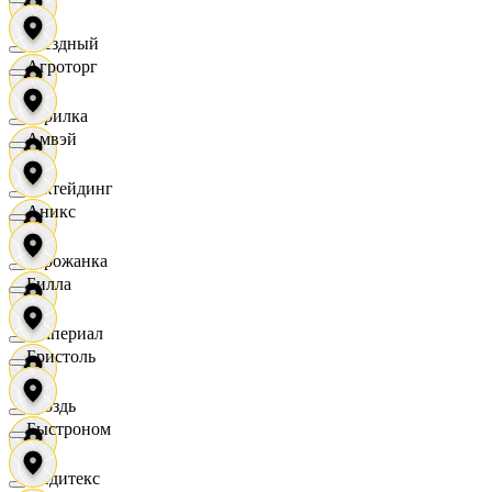
Звездный
Агроторг
Горилка
Амвэй
Ижтейдинг
Аникс
Горожанка
Билла
Империал
Бристоль
Гроздь
Быстроном
Индитекс