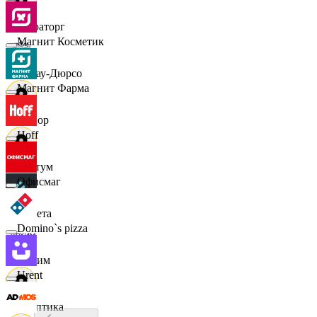
Мираторг
Магнит Косметик
Абрау-Дюрсо
Магнит Фарма
Авиор
Hoff
Альтум
Офисмаг
Аркета
Domino`s pizza
Архим
Urent
Асептика