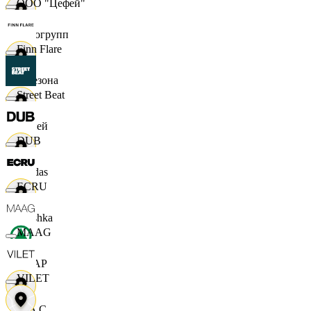
ООО "Цефей"
Яркогрупп
Finn Flare
4 Сезона
Street Beat
7 дней
DUB
Adidas
ECRU
Bershka
MAAG
СПАР
VILET
M A C