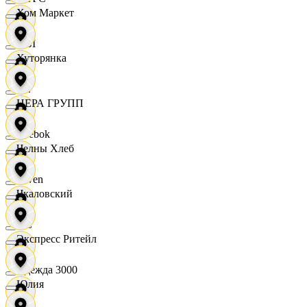
Хом Маркет
OBI
Хуторянка
RE
ЦЕРА ГРУПП
Reebok
Челны Хлеб
Seven
Чкаловский
XC
Экспресс Ритейл
Одежда 3000
Юлия