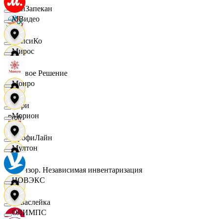
ПанЗапекан
МВидео
ПепсиКо
Мирос
Первое Решение
Монро
Пери
Морион
ПрофиЛайн
Мултон
Ревизор. Независимая инвентаризация
НОВЭКС
Саваслейка
ОЛИМПС