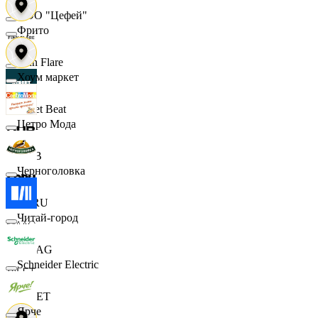
ООО "Цефей"
Фрито
Finn Flare
Хоум маркет
Street Beat
Цетро Мода
DUB
Черноголовка
ECRU
Читай-город
MAAG
Schneider Electric
VILET
Ярче