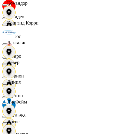
Командор
МВидео
Кэш энд Кэрри
Мирос
Лакталис
Монро
Левер
Морион
Линия
Мултон
ЛисФейм
НОВЭКС
Логос