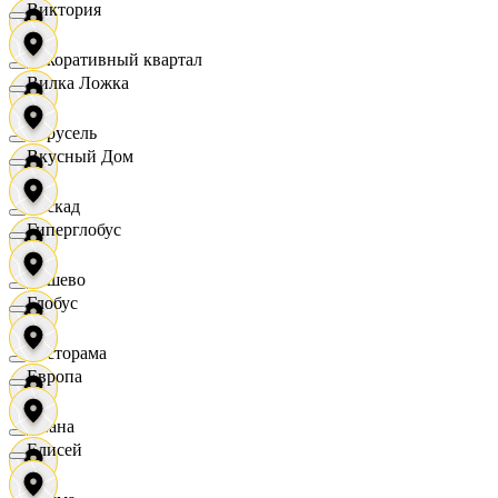
Виктория
Декоративный квартал
Вилка Ложка
Карусель
Вкусный Дом
Каскад
Гиперглобус
Дёшево
Глобус
Касторама
Европа
Диана
Елисей