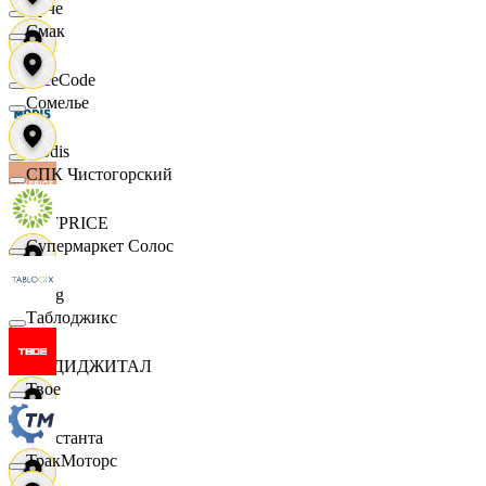
Ярче
Смак
FaceCode
Сомелье
Modis
СПК Чистогорский
OFFPRICE
Супермаркет Солос
string
Таблоджикс
X5 ДИДЖИТАЛ
Твое
Константа
ТракМоторс