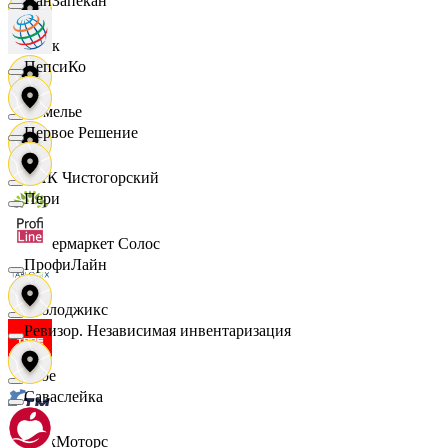
ПанЗапекан
Смак
ПепсиКо
Сомелье
Первое Решение
СПК Чистогорский
Пери
Супермаркет Солос
ПрофиЛайн
Таблоджикс
Ревизор. Независимая инвентаризация
Твое
Саваслейка
ТракМоторс