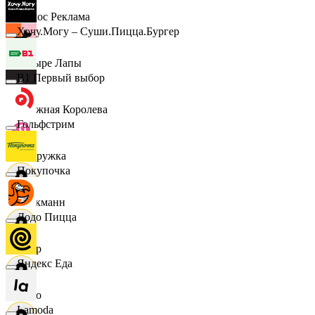
Эдмос Реклама
Хочу.Могу – Суши.Пицца.Бургер
Четыре Лапы
B1 Первый выбор
Снежная Королева
Гольфстрим
Подружка
Покупочка
Стокманн
Додо Пицца
Cпар
Яндекс Еда
demo
Lamoda