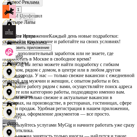
Эдмос Реклама
Previous
1
АСМ Профешнл
Next
Четыре Лапы
Скачайте приложение
Каждый день новые подработки:
Белуга Истра
скачивайте приложение и работайте на своих условиях!
Снежная Королева
Установить приложение
Ищете дополнительный заработок или не знаете, где
Вайнер
подработать в Москве в свободное время?
Подружка
На MyGig вы легко можете найти подработку с гибким
графиком, рядом с домом, в центре или в любом другом
районе города. У нас — только свежие вакансии с ежедневной
Ваншоп
оплатой для мужчин и женщин, с опытом работы и без.
Стокманн
Выбирайте работу рядом с вами, осуществляйте поиск адреса
на карте или категорию работы, подходящую именно вам.
Ворксистем
Предлагаем только свежие и актуальные вакансии в
магазинах, на производстве, в ресторанах, гостиницах, сфере
Cпар
услуг и продаж. Удобная регистрация в нашем приложении,
поддержка, оформление документов — все просто.
Гелиус
demo
Воспользуйтесь услугами MyGig и начните работать уже сразу
после отклика.
А если нужна занятость только иногда — найдутся и такие
Гулливер