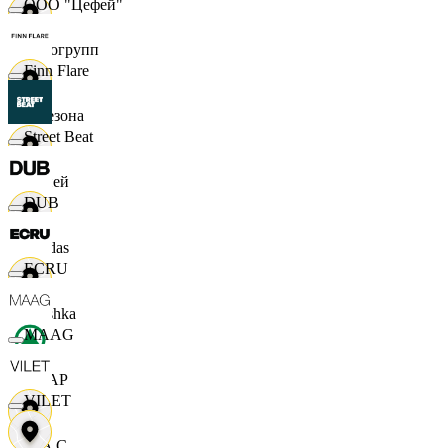
ООО "Цефей"
Яркогрупп
Finn Flare
4 Сезона
Street Beat
7 дней
DUB
Adidas
ECRU
Bershka
MAAG
СПАР
VILET
M A C