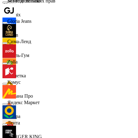
Золотое Яблоко
Без водительских прав
Demix
Gloria Jeans
Ozon
Сима-Ленд
Бубль-Гум
Zolla
Монетка
Комус
Лемана Про
Яндекс Маркет
7 утра
Лента
BURGER KING