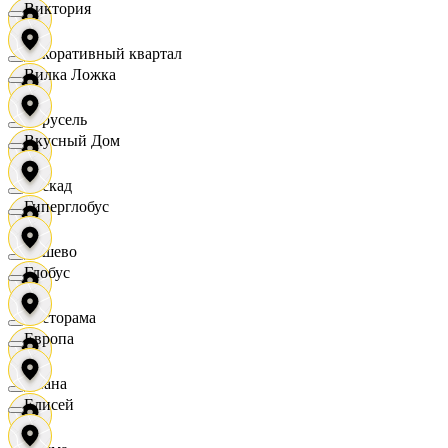
Виктория
Декоративный квартал
Вилка Ложка
Карусель
Вкусный Дом
Каскад
Гиперглобус
Дёшево
Глобус
Касторама
Европа
Диана
Елисей