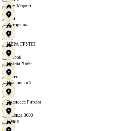
Хом Маркет
OBI
Хуторянка
RE
ЦЕРА ГРУПП
Reebok
Челны Хлеб
Seven
Чкаловский
XC
Экспресс Ритейл
Одежда 3000
Юлия