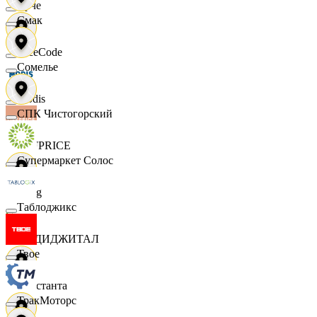
Ярче
Смак
FaceCode
Сомелье
Modis
СПК Чистогорский
OFFPRICE
Супермаркет Солос
string
Таблоджикс
X5 ДИДЖИТАЛ
Твое
Константа
ТракМоторс