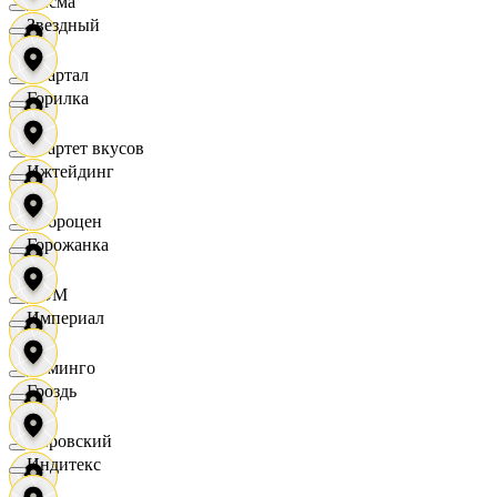
Дисма
Звездный
Квартал
Горилка
Квартет вкусов
Ижтейдинг
Доброцен
Горожанка
ДОМ
Империал
Доминго
Гроздь
Кировский
Индитекс