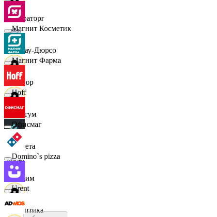
Мираторг
Магнит Косметик
Абрау-Дюрсо
Магнит Фарма
Авиор
Hoff
Альтум
Офисмаг
Аркета
Domino`s pizza
Архим
Urent
Асептика