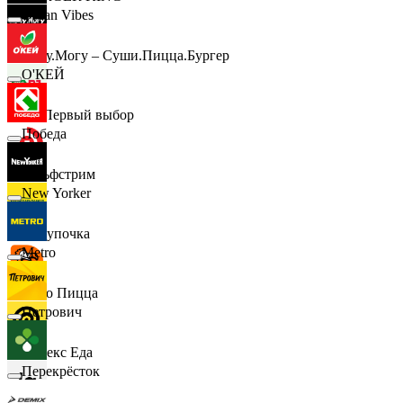
Urban Vibes
Хочу.Могу – Суши.Пицца.Бургер
О'КЕЙ
B1 Первый выбор
Победа
Гольфстрим
New Yorker
Покупочка
Metro
Додо Пицца
Петрович
Яндекс Еда
Перекрёсток