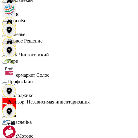
ПанЗапекан
Смак
ПепсиКо
Сомелье
Первое Решение
СПК Чистогорский
Пери
Супермаркет Солос
ПрофиЛайн
Таблоджикс
Ревизор. Независимая инвентаризация
Твое
Саваслейка
ТракМоторс