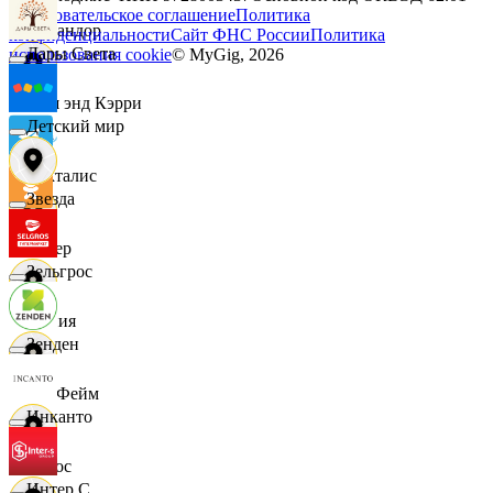
Пользовательское соглашение
Политика
Командор
конфиденциальности
Сайт ФНС России
Политика
Дары Света
использования cookie
© MyGig,
2026
Кэш энд Кэрри
Детский мир
Лакталис
Звезда
Левер
Зельгрос
Линия
Зенден
ЛисФейм
Инканто
Логос
Интер С