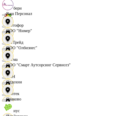
Самбери
Ваш Персонал
Светофор
ООО "Нимер"
СетТрейд
ООО "Олбизнес"
Сигма
ООО "Смарт Аутсорсинг Сервисез"
СИН
Отдохни
Синтек
Очаково
Сириус