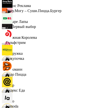
Эдмос Реклама
Хочу.Могу – Суши.Пицца.Бургер
Четыре Лапы
B1 Первый выбор
Снежная Королева
Гольфстрим
Подружка
Покупочка
Стокманн
Додо Пицца
Cпар
Яндекс Еда
demo
Lamoda