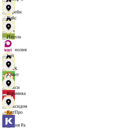
Лорейн
Вайс
Луч
Ителла
Магнолия
kari
МАК
Квант
Макси
Керамика
Максидом
КитПро
Мария Ра