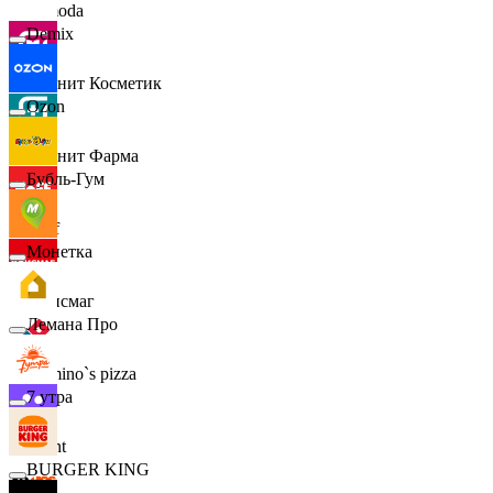
Lamoda
Demix
Магнит Косметик
Ozon
Магнит Фарма
Бубль-Гум
Hoff
Монетка
Офисмаг
Лемана Про
Domino`s pizza
7 утра
Urent
BURGER KING