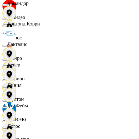
Командор
МВидео
Кэш энд Кэрри
Мирос
Лакталис
Монро
Левер
Морион
Линия
Мултон
ЛисФейм
НОВЭКС
Логос