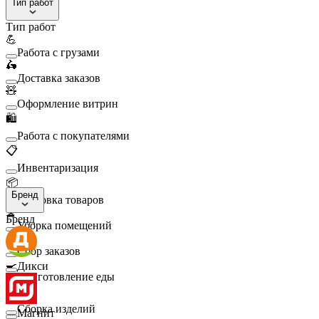
Тип работ
Тип работ
💪
Работа с грузами
🛵
Доставка заказов
🧸
Оформление витрин
🛍️
Работа с покупателями
📋
Инвентаризация
📦
Бренд
Упаковка товаров
🧹
Бренд
Уборка помещений
🛒
Сбор заказов
🍳
Дикси
Приготовление еды
🛠️
Сборка изделий
Магнит