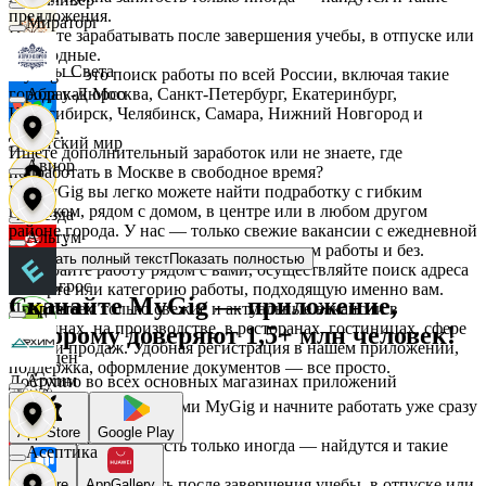
предложения.
Мираторг
Начните зарабатывать после завершения учебы, в отпуске или
в выходные.
Дары Света
MyGig — это поиск работы по всей России, включая такие
города как Москва, Санкт-Петербург, Екатеринбург,
Абрау-Дюрсо
Новосибирск, Челябинск, Самара, Нижний Новгород и
другие.
Детский мир
Ищете дополнительный заработок или не знаете, где
Авиор
подработать в Москве в свободное время?
На MyGig вы легко можете найти подработку с гибким
графиком, рядом с домом, в центре или в любом другом
Звезда
районе города. У нас — только свежие вакансии с ежедневной
Альтум
оплатой для мужчин и женщин, с опытом работы и без.
Показать полный текст
Показать полностью
Выбирайте работу рядом с вами, осуществляйте поиск адреса
Зельгрос
на карте или категорию работы, подходящую именно вам.
Скачайте MyGig — приложение,
Предлагаем только свежие и актуальные вакансии в
Аркета
магазинах, на производстве, в ресторанах, гостиницах, сфере
которому доверяют 1,5+ млн человек!
услуг и продаж. Удобная регистрация в нашем приложении,
Зенден
поддержка, оформление документов — все просто.
Архим
Доступно во всех основных магазинах приложений
Воспользуйтесь услугами MyGig и начните работать уже сразу
после отклика.
Инканто
App Store
Google Play
А если нужна занятость только иногда — найдутся и такие
Асептика
предложения.
Начните зарабатывать после завершения учебы, в отпуске или
RuStore
AppGallery