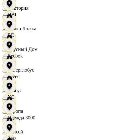
Виктория
OBI
Вилка Ложка
RE
Вкусный Дом
Reebok
Гиперглобус
Seven
Глобус
XC
Европа
Одежда 3000
Елисей
Zara