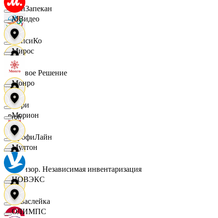
ПанЗапекан
МВидео
ПепсиКо
Мирос
Первое Решение
Монро
Пери
Морион
ПрофиЛайн
Мултон
Ревизор. Независимая инвентаризация
НОВЭКС
Саваслейка
ОЛИМПС