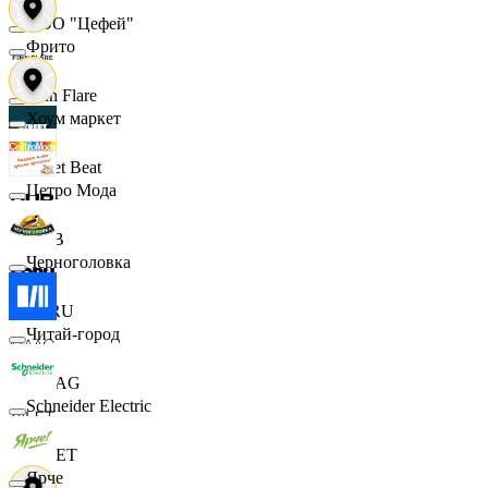
ООО "Цефей"
Фрито
Finn Flare
Хоум маркет
Street Beat
Цетро Мода
DUB
Черноголовка
ECRU
Читай-город
MAAG
Schneider Electric
VILET
Ярче