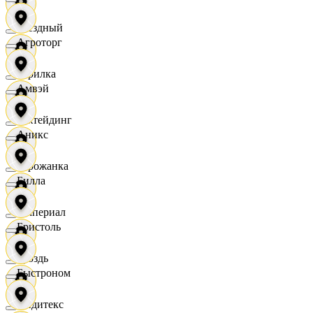
Звездный
Агроторг
Горилка
Амвэй
Ижтейдинг
Аникс
Горожанка
Билла
Империал
Бристоль
Гроздь
Быстроном
Индитекс