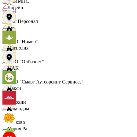
ОЛИМПС
Лорейн
Ваш Персонал
Луч
ООО "Нимер"
Магнолия
ООО "Олбизнес"
МАК
ООО "Смарт Аутсорсинг Сервисез"
Макси
Отдохни
Максидом
Очаково
Мария Ра