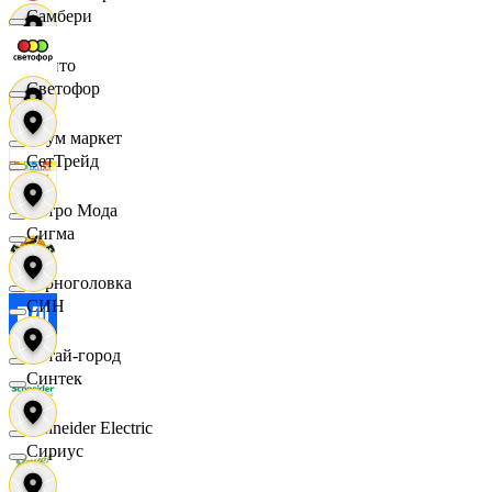
Самбери
Фрито
Светофор
Хоум маркет
СетТрейд
Цетро Мода
Сигма
Черноголовка
СИН
Читай-город
Синтек
Schneider Electric
Сириус