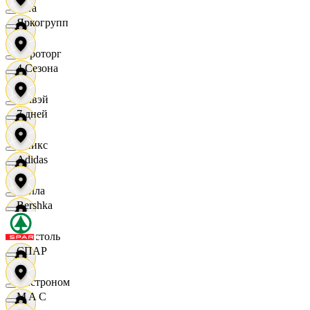
Zara
Яркогрупп
Агроторг
4 Сезона
Амвэй
7 дней
Аникс
Adidas
Билла
Bershka
Бристоль
СПАР
Быстроном
M A C