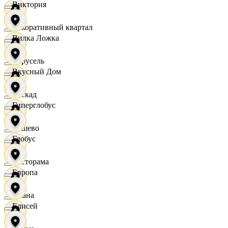
Виктория
Декоративный квартал
Вилка Ложка
Карусель
Вкусный Дом
Каскад
Гиперглобус
Дёшево
Глобус
Касторама
Европа
Диана
Елисей