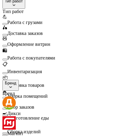
Тип работ
Тип работ
💪
Работа с грузами
🛵
Доставка заказов
🧸
Оформление витрин
🛍️
Работа с покупателями
📋
Инвентаризация
📦
Бренд
Упаковка товаров
🧹
Бренд
Уборка помещений
🛒
Сбор заказов
🍳
Дикси
Приготовление еды
🛠️
Сборка изделий
Магнит