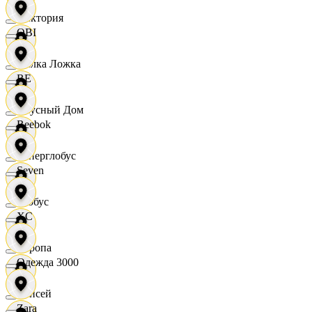
Виктория
OBI
Вилка Ложка
RE
Вкусный Дом
Reebok
Гиперглобус
Seven
Глобус
XC
Европа
Одежда 3000
Елисей
Zara