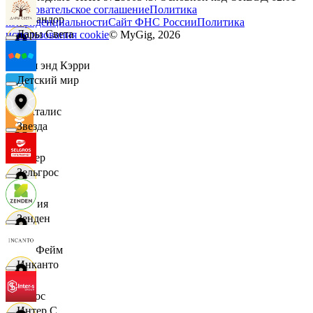
Пользовательское соглашение
Политика
Командор
конфиденциальности
Сайт ФНС России
Политика
Дары Света
использования cookie
© MyGig,
2026
Кэш энд Кэрри
Детский мир
Лакталис
Звезда
Левер
Зельгрос
Линия
Зенден
ЛисФейм
Инканто
Логос
Интер С