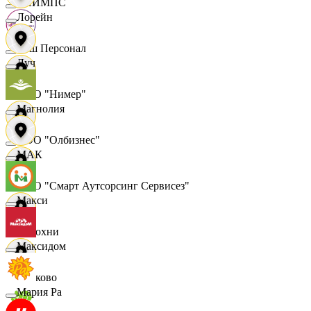
ОЛИМПС
Лорейн
Ваш Персонал
Луч
ООО "Нимер"
Магнолия
ООО "Олбизнес"
МАК
ООО "Смарт Аутсорсинг Сервисез"
Макси
Отдохни
Максидом
Очаково
Мария Ра