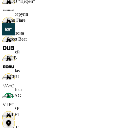
ООО "Цефей"
Яркогрупп
Finn Flare
4 Сезона
Street Beat
7 дней
DUB
Adidas
ECRU
Bershka
MAAG
СПАР
VILET
M A C