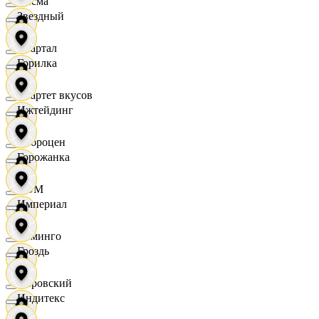
Дисма
Звездный
Квартал
Горилка
Квартет вкусов
Ижтейдинг
Доброцен
Горожанка
ДОМ
Империал
Доминго
Гроздь
Кировский
Индитекс