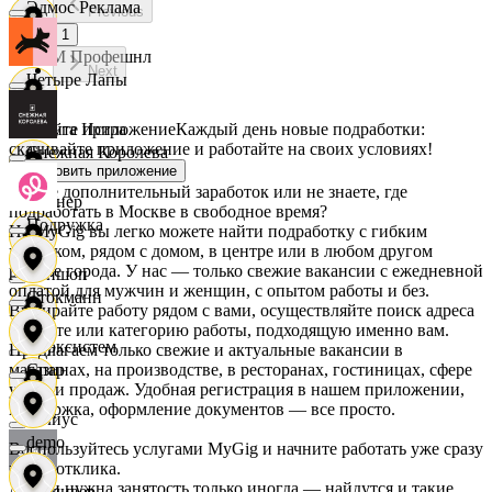
Эдмос Реклама
Previous
1
АСМ Профешнл
Next
Четыре Лапы
Скачайте приложение
Каждый день новые подработки:
Белуга Истра
скачивайте приложение и работайте на своих условиях!
Снежная Королева
Установить приложение
Ищете дополнительный заработок или не знаете, где
Вайнер
подработать в Москве в свободное время?
Подружка
На MyGig вы легко можете найти подработку с гибким
графиком, рядом с домом, в центре или в любом другом
районе города. У нас — только свежие вакансии с ежедневной
Ваншоп
оплатой для мужчин и женщин, с опытом работы и без.
Стокманн
Выбирайте работу рядом с вами, осуществляйте поиск адреса
на карте или категорию работы, подходящую именно вам.
Ворксистем
Предлагаем только свежие и актуальные вакансии в
магазинах, на производстве, в ресторанах, гостиницах, сфере
Cпар
услуг и продаж. Удобная регистрация в нашем приложении,
поддержка, оформление документов — все просто.
Гелиус
demo
Воспользуйтесь услугами MyGig и начните работать уже сразу
после отклика.
А если нужна занятость только иногда — найдутся и такие
Гулливер