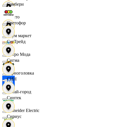
Самбери
Фрито
Светофор
Хоум маркет
СетТрейд
Цетро Мода
Сигма
Черноголовка
СИН
Читай-город
Синтек
Schneider Electric
Сириус