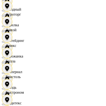
Звездный
Агроторг
Горилка
Амвэй
Ижтейдинг
Аникс
Горожанка
Билла
Империал
Бристоль
Гроздь
Быстроном
Индитекс