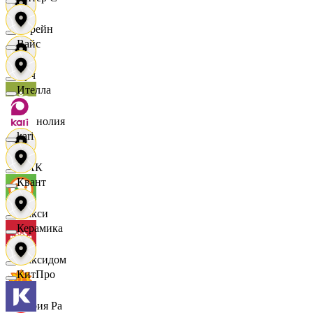
Лорейн
Вайс
Луч
Ителла
Магнолия
kari
МАК
Квант
Макси
Керамика
Максидом
КитПро
Мария Ра