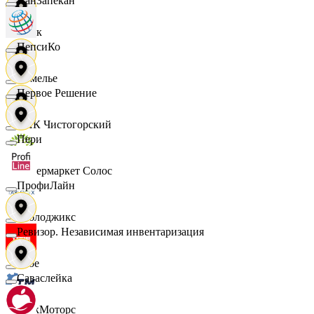
ПанЗапекан
Смак
ПепсиКо
Сомелье
Первое Решение
СПК Чистогорский
Пери
Супермаркет Солос
ПрофиЛайн
Таблоджикс
Ревизор. Независимая инвентаризация
Твое
Саваслейка
ТракМоторс