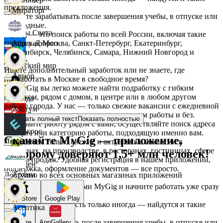
предложения.
Мираторг
Начните зарабатывать после завершения учебы, в отпуске или
в выходные.
Дары Света
MyGig — это поиск работы по всей России, включая такие
города как Москва, Санкт-Петербург, Екатеринбург,
Абрау-Дюрсо
Новосибирск, Челябинск, Самара, Нижний Новгород и
другие.
Детский мир
Ищете дополнительный заработок или не знаете, где
Авиор
подработать в Москве в свободное время?
На MyGig вы легко можете найти подработку с гибким
графиком, рядом с домом, в центре или в любом другом
Звезда
районе города. У нас — только свежие вакансии с ежедневной
Альтум
оплатой для мужчин и женщин, с опытом работы и без.
Показать полный текст
Показать полностью
Выбирайте работу рядом с вами, осуществляйте поиск адреса
Зельгрос
на карте или категорию работы, подходящую именно вам.
Скачайте MyGig — приложение,
Предлагаем только свежие и актуальные вакансии в
Аркета
магазинах, на производстве, в ресторанах, гостиницах, сфере
которому доверяют 1,5+ млн человек!
услуг и продаж. Удобная регистрация в нашем приложении,
Зенден
поддержка, оформление документов — все просто.
Архим
Доступно во всех основных магазинах приложений
Воспользуйтесь услугами MyGig и начните работать уже сразу
после отклика.
Инканто
App Store
Google Play
А если нужна занятость только иногда — найдутся и такие
Асептика
предложения.
Начните зарабатывать после завершения учебы, в отпуске или
RuStore
AppGallery