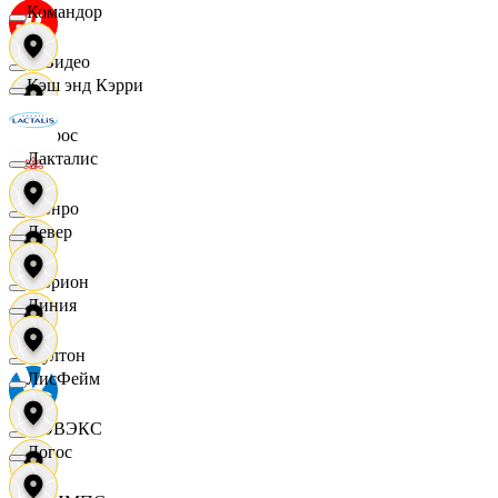
Командор
МВидео
Кэш энд Кэрри
Мирос
Лакталис
Монро
Левер
Морион
Линия
Мултон
ЛисФейм
НОВЭКС
Логос