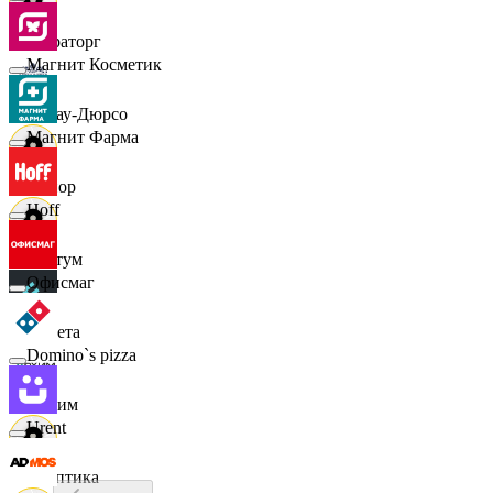
Мираторг
Магнит Косметик
Абрау-Дюрсо
Магнит Фарма
Авиор
Hoff
Альтум
Офисмаг
Аркета
Domino`s pizza
Архим
Urent
Асептика