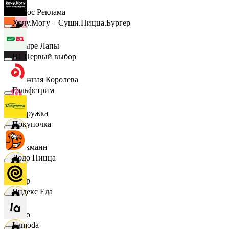
Эдмос Реклама
Хочу.Могу – Суши.Пицца.Бургер
Четыре Лапы
B1 Первый выбор
Снежная Королева
Гольфстрим
Подружка
Покупочка
Стокманн
Додо Пицца
Cпар
Яндекс Еда
demo
Lamoda