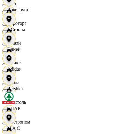
Zara
Яркогрупп
Агроторг
4 Сезона
Амвэй
7 дней
Аникс
Adidas
Билла
Bershka
Бристоль
СПАР
Быстроном
M A C