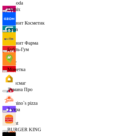
Lamoda
Demix
Магнит Косметик
Ozon
Магнит Фарма
Бубль-Гум
Hoff
Монетка
Офисмаг
Лемана Про
Domino`s pizza
7 утра
Urent
BURGER KING