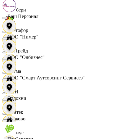
Самбери
Ваш Персонал
Светофор
ООО "Нимер"
СетТрейд
ООО "Олбизнес"
Сигма
ООО "Смарт Аутсорсинг Сервисез"
СИН
Отдохни
Синтек
Очаково
Сириус