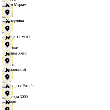
Хом Маркет
OBI
Хуторянка
RE
ЦЕРА ГРУПП
Reebok
Челны Хлеб
Seven
Чкаловский
XC
Экспресс Ритейл
Одежда 3000
Юлия