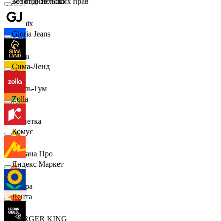
Золотое Яблоко
Без водительских прав
Demix
Gloria Jeans
Ozon
Сима-Ленд
Бубль-Гум
Zolla
Монетка
Комус
Лемана Про
Яндекс Маркет
7 утра
Лента
BURGER KING