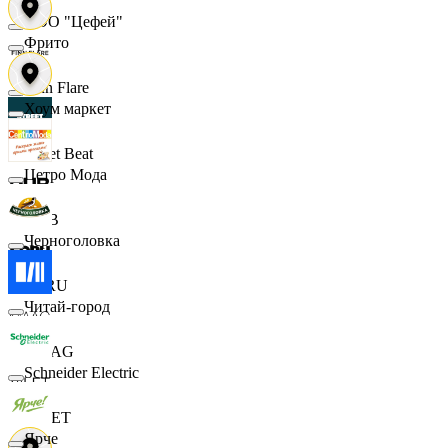
ООО "Цефей"
Фрито
Finn Flare
Хоум маркет
Street Beat
Цетро Мода
DUB
Черноголовка
ECRU
Читай-город
MAAG
Schneider Electric
VILET
Ярче