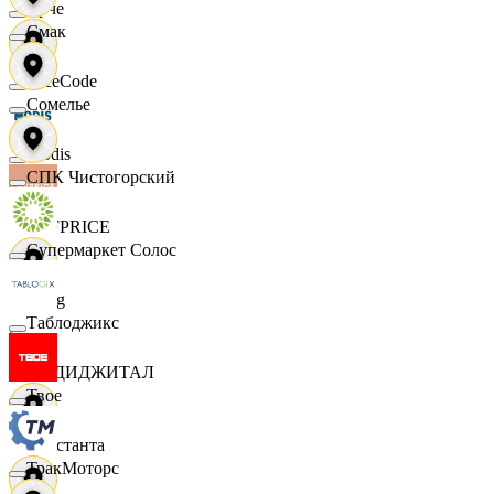
Ярче
Смак
FaceCode
Сомелье
Modis
СПК Чистогорский
OFFPRICE
Супермаркет Солос
string
Таблоджикс
X5 ДИДЖИТАЛ
Твое
Константа
ТракМоторс