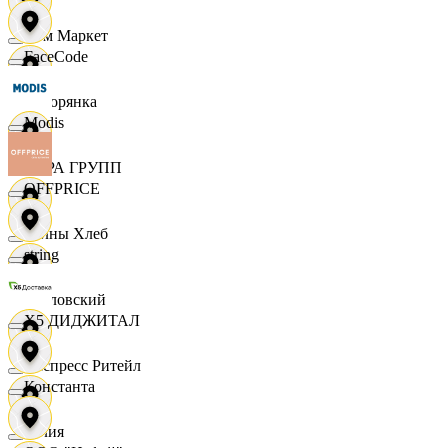
Хом Маркет
FaceCode
Хуторянка
Modis
ЦЕРА ГРУПП
OFFPRICE
Челны Хлеб
string
Чкаловский
X5 ДИДЖИТАЛ
Экспресс Ритейл
Константа
Юлия