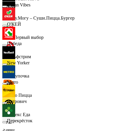
Urban Vibes
Хочу.Могу – Суши.Пицца.Бургер
О'КЕЙ
B1 Первый выбор
Победа
Гольфстрим
New Yorker
Покупочка
Metro
Додо Пицца
Петрович
Яндекс Еда
Перекрёсток