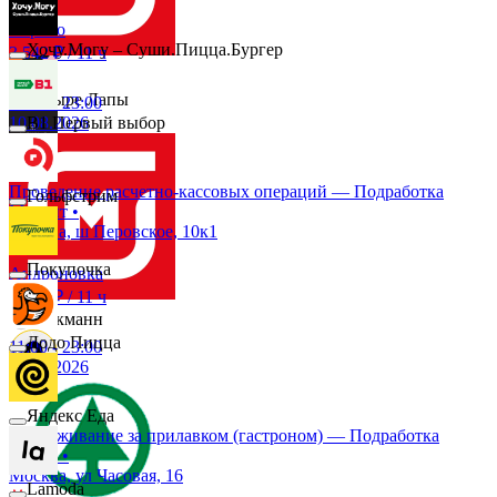
Эдмос Реклама
Перово
Хочу.Могу – Суши.Пицца.Бургер
3 542 ₽
/
11 ч
Четыре Лапы
11:00
-
23:00
10.08.2026
B1 Первый выбор
Снежная Королева
Проведение расчетно-кассовых операций — Подработка
Гольфстрим
Магнит
•
Москва, ш Перовское, 10к1
Подружка
Покупочка
Андроновка
3 542 ₽
/
11 ч
Стокманн
Додо Пицца
11:00
-
23:00
10.08.2026
Cпар
Яндекс Еда
Обслуживание за прилавком (гастроном) — Подработка
СПАР
•
demo
Москва, ул Часовая, 16
Lamoda