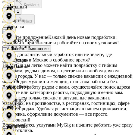
Дисма
Previous
Звездный
1
Квартал
Next
Горилка
Скачайте приложение
Каждый день новые подработки:
Квартет вкусов
скачивайте приложение и работайте на своих условиях!
Ижтейдинг
Установить приложение
Ищете дополнительный заработок или не знаете, где
подработать в Москве в свободное время?
Доброцен
На MyGig вы легко можете найти подработку с гибким
Горожанка
графиком, рядом с домом, в центре или в любом другом
районе города. У нас — только свежие вакансии с ежедневной
ДОМ
оплатой для мужчин и женщин, с опытом работы и без.
Империал
Выбирайте работу рядом с вами, осуществляйте поиск адреса
на карте или категорию работы, подходящую именно вам.
Предлагаем только свежие и актуальные вакансии в
Доминго
магазинах, на производстве, в ресторанах, гостиницах, сфере
Гроздь
услуг и продаж. Удобная регистрация в нашем приложении,
поддержка, оформление документов — все просто.
Кировский
Воспользуйтесь услугами MyGig и начните работать уже сразу
Индитекс
после отклика.