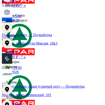
Беляево
Мираторг
3 151,33 ₽
/
7 ч
Дары Света
11:00
-
19:00
10.08.2026
Абрау-Дюрсо
Детский мир
Помощь повару — Подработка
Авиор
СПАР
•
Москва, ул Миклухо-Маклая, 18к3
Звезда
Альтум
Беляево
2 329,39 ₽
/
7 ч
Зельгрос
Аркета
11:00
-
19:00
10.08.2026
Зенден
Архим
Приготовление пищи (горячий цех) — Подработка
СПАР
•
Инканто
Москва, пр-кт Ленинский, 101
Асептика
Новаторская