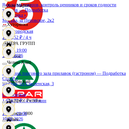
Выкладка товаров, контроль ценников и сроков годности
Хом Маркет
товаров — Подработка
Пятёрочка
•
OBI
Москва, ш Перовское, 2к2
Хуторянка
Нижегородская
1 235,52 ₽
/
4 ч
RE
ЦЕРА ГРУПП
15:00
-
19:00
10.08.2026
Reebok
Челны Хлеб
Работник торгового зала прилавок (гастроном) — Подработка
Seven
СПАР
•
Чкаловский
Москва, пл Смоленская, 3
XC
Смоленская
Экспресс Ритейл
1 674,77 ₽
/
4 ч 30 мин
Одежда 3000
17:00
-
22:00
10.08.2026
Юлия