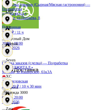
Выкладка товаров (Сырная/Мясная гастрономия) —
Виктория
Подработка
OBI
Азбука вкуса
•
Москва, ул Пырьева, 8
Вилка Ложка
Поклонная
RE
3 905 ₽
/
11 ч
Вкусный Дом
20:00
-
08:00
Reebok
10.08.2026
Гиперглобус
Seven
Сборка заказов (сделка) — Подработка
X5 ДИДЖИТАЛ
•
Глобус
Москва, ш Каширское, 61к3А
XC
Домодедовская
до 5 520 ₽
/
10 ч 30 мин
Европа
Одежда 3000
08:00
-
20:00
11.08.2026
Елисей
Zara