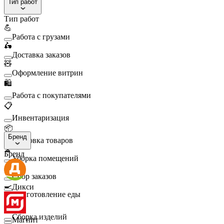
Тип работ
Тип работ
💪
Работа с грузами
🛵
Доставка заказов
🧸
Оформление витрин
🛍️
Работа с покупателями
📋
Инвентаризация
📦
Бренд
Упаковка товаров
🧹
Бренд
Уборка помещений
🛒
Сбор заказов
🍳
Дикси
Приготовление еды
🛠️
Сборка изделий
Магнит