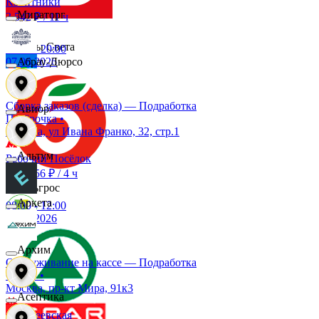
Калитники
Мираторг
3 542 ₽
/
11 ч
Дары Света
08:00
-
20:00
07.08.2026
Абрау-Дюрсо
Детский мир
Сборка заказов (сделка) — Подработка
Авиор
Пятёрочка
•
Москва, ул Ивана Франко, 32, стр.1
Звезда
Альтум
Рабочий Посёлок
до 5 256 ₽
/
4 ч
Зельгрос
Аркета
08:00
-
12:00
07.08.2026
Зенден
Архим
Обслуживание на кассе — Подработка
СПАР
•
Инканто
Москва, пр-кт Мира, 91к3
Асептика
Алексеевская