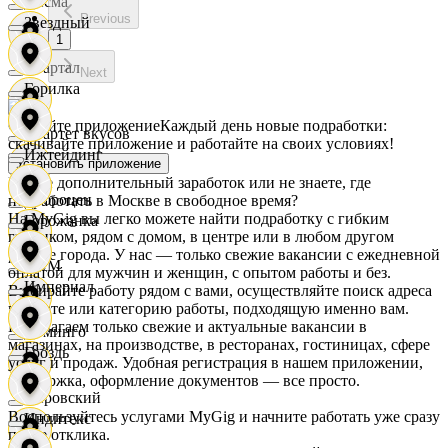
Дисма
Previous
Звездный
1
Квартал
Next
Горилка
Скачайте приложение
Каждый день новые подработки:
Квартет вкусов
скачивайте приложение и работайте на своих условиях!
Ижтейдинг
Установить приложение
Ищете дополнительный заработок или не знаете, где
Доброцен
подработать в Москве в свободное время?
На MyGig вы легко можете найти подработку с гибким
Горожанка
графиком, рядом с домом, в центре или в любом другом
районе города. У нас — только свежие вакансии с ежедневной
ДОМ
оплатой для мужчин и женщин, с опытом работы и без.
Империал
Выбирайте работу рядом с вами, осуществляйте поиск адреса
на карте или категорию работы, подходящую именно вам.
Предлагаем только свежие и актуальные вакансии в
Доминго
магазинах, на производстве, в ресторанах, гостиницах, сфере
Гроздь
услуг и продаж. Удобная регистрация в нашем приложении,
поддержка, оформление документов — все просто.
Кировский
Воспользуйтесь услугами MyGig и начните работать уже сразу
Индитекс
после отклика.