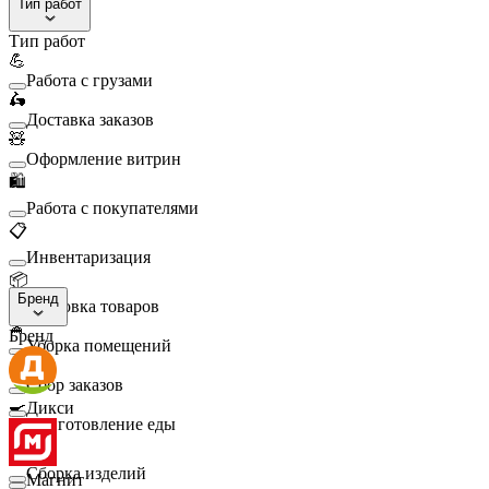
Тип работ
Тип работ
💪
Работа с грузами
🛵
Доставка заказов
🧸
Оформление витрин
🛍️
Работа с покупателями
📋
Инвентаризация
📦
Бренд
Упаковка товаров
🧹
Бренд
Уборка помещений
🛒
Сбор заказов
🍳
Дикси
Приготовление еды
🛠️
Сборка изделий
Магнит