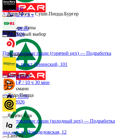
Эдмос Реклама
Строгино
Хочу.Могу – Суши.Пицца.Бургер
2 233,02 ₽
/
6 ч
Четыре Лапы
23:00
-
06:00
06.08.2026
B1 Первый выбор
Снежная Королева
Приготовление пищи (горячий цех) — Подработка
Гольфстрим
СПАР
•
Москва, пр-кт Ленинский, 101
Подружка
Покупочка
Новаторская
5 027,4 ₽
/
10 ч 30 мин
Стокманн
Додо Пицца
07:00
-
19:00
07.08.2026
Cпар
Яндекс Еда
Приготовление пищи (холодный цех) — Подработка
СПАР
•
demo
Москва, ул Домодедовская, 12
Lamoda