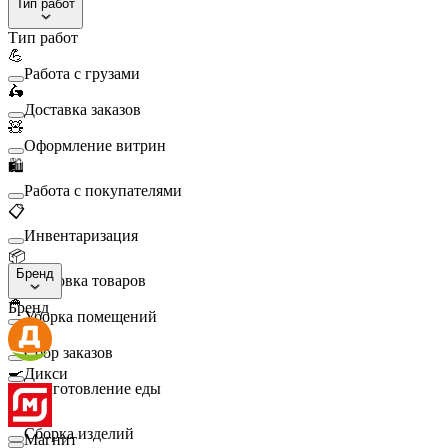
Тип работ
Тип работ
💪
Работа с грузами
🛵
Доставка заказов
🧸
Оформление витрин
🛍️
Работа с покупателями
📋
Инвентаризация
📦
Бренд
Упаковка товаров
🧹
Бренд
Уборка помещений
🛒
Сбор заказов
🍳
Дикси
Приготовление еды
🛠️
Сборка изделий
Магнит