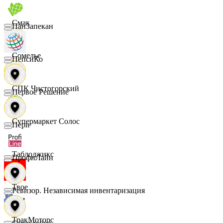
Смак
ПанЗапекан
Сомелье
ПепсиКо
СПК Чистогорский
Первое Решение
Супермаркет Солос
Пери
Таблоджикс
ПрофиЛайн
Твое
Ревизор. Независимая инвентаризация
ТракМоторс