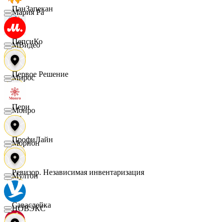
ПанЗапекан
Мария Ра
ПепсиКо
МВидео
Первое Решение
Мирос
Пери
Монро
ПрофиЛайн
Морион
Ревизор. Независимая инвентаризация
Мултон
Саваслейка
НОВЭКС