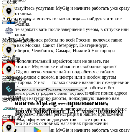
demo
Воспользуйтесь услугами MyGig и начните работать уже сразу
после отклика.
А если нужна занятость только иногда — найдутся и такие
Дары Света
Мираторг
предложения.
Начните зарабатывать после завершения учебы, в отпуске или
в выходные.
Детский мир
MyGig — это поиск работы по всей России, включая такие
Абрау-Дюрсо
города как Москва, Санкт-Петербург, Екатеринбург,
Новосибирск, Челябинск, Самара, Нижний Новгород и
другие.
Звезда
Авиор
Ищете дополнительный заработок или не знаете, где
подработать в Мурманске и области в свободное время?
На MyGig вы легко можете найти подработку с гибким
графиком, рядом с домом, в центре или в любом другом
Зельгрос
Альтум
районе города. У нас — только свежие вакансии с ежедневной
оплатой для мужчин и женщин, с опытом работы и без.
Показать полный текст
Показать полностью
Выбирайте работу рядом с вами, осуществляйте поиск адреса
Зенден
на карте или категорию работы, подходящую именно вам.
Аркета
Скачайте MyGig — приложение,
Предлагаем только свежие и актуальные вакансии в
магазинах, на производстве, в ресторанах, гостиницах, сфере
которому доверяют 1,5+ млн человек!
услуг и продаж. Удобная регистрация в нашем приложении,
Инканто
Архим
поддержка, оформление документов — все просто.
Доступно во всех основных магазинах приложений
Воспользуйтесь услугами MyGig и начните работать уже сразу