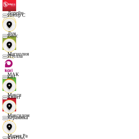
Лорейн
Интер С
Луч
Вайс
Магнолия
Ителла
МАК
kari
Макси
Квант
Максидом
Керамика
Мария Ра
КитПро