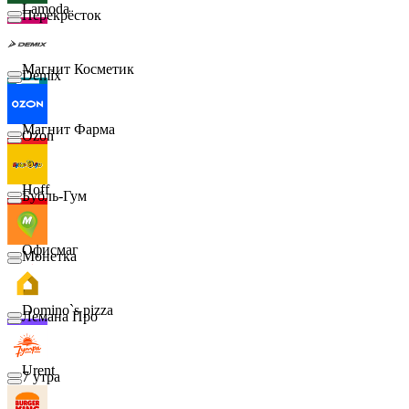
Lamoda
Перекрёсток
Магнит Косметик
Demix
Магнит Фарма
Ozon
Hoff
Бубль-Гум
Офисмаг
Монетка
Domino`s pizza
Лемана Про
Urent
7 утра