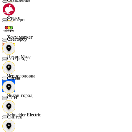
Саваслейка
Фрито
Самбери
Хоум маркет
Светофор
Цетро Мода
СетТрейд
Черноголовка
Сигма
Читай-город
СИН
Schneider Electric
Синтек