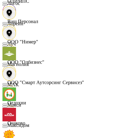
ОЛИМПС
Логос
Ваш Персонал
Лорейн
ООО "Нимер"
Луч
ООО "Олбизнес"
Магнолия
ООО "Смарт Аутсорсинг Сервисез"
МАК
Отдохни
Макси
Очаково
Максидом