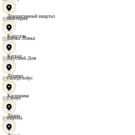
Декоративный квартал
Виктория
Карусель
Вилка Ложка
Каскад
Вкусный Дом
Дёшево
Гиперглобус
Касторама
Глобус
Диана
Европа