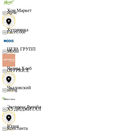
Хом Маркет
Ярче
Хуторянка
FaceCode
ЦЕРА ГРУПП
Modis
Челны Хлеб
OFFPRICE
Чкаловский
string
Экспресс Ритейл
X5 ДИДЖИТАЛ
Юлия
Константа