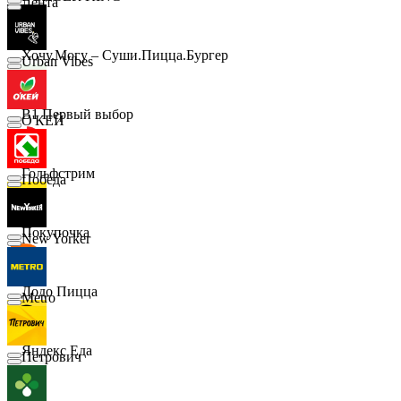
Лента
Хочу.Могу – Суши.Пицца.Бургер
Urban Vibes
B1 Первый выбор
О'КЕЙ
Гольфстрим
Победа
Покупочка
New Yorker
Додо Пицца
Metro
Яндекс Еда
Петрович