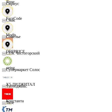
Ярче
Сириус
FaceCode
Смак
Modis
Сомелье
OFFPRICE
СПК Чистогорский
string
Супермаркет Солос
X5 ДИДЖИТАЛ
Таблоджикс
Константа
Твое