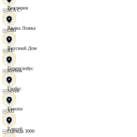
Виктория
M A C
Вилка Ложка
OBI
Вкусный Дом
RE
Гиперглобус
Reebok
Глобус
Seven
Европа
XC
Елисей
Одежда 3000