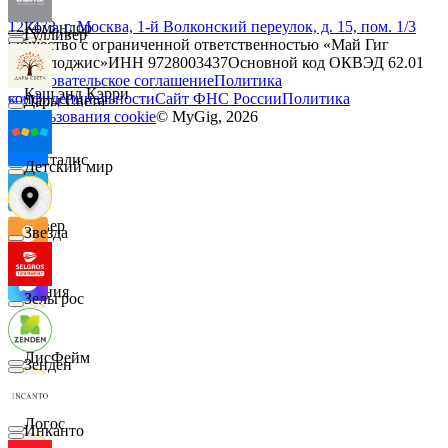
127473, г. Москва, 1-й Волконский переулок, д. 15, пом. 1/3
Командор
Гулливер
Общество с ограниченной ответственностью «Май Гиг
Технолоджис»
ИНН
9728003437
Основной код ОКВЭД
62.01
Пользовательское соглашение
Политика
Кэш энд Кэрри
конфиденциальности
Сайт ФНС России
Политика
Дары Света
использования cookie
© MyGig,
2026
Лакталис
Детский мир
Левер
Звезда
Линия
Зельгрос
ЛисФейм
Зенден
Логос
Инканто