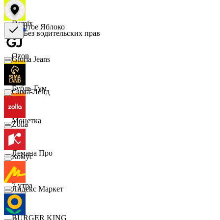
Demix
Золотое Яблоко
Без водительских прав
Ozon
Gloria Jeans
Бубль-Гум
Сима-Ленд
Монетка
Zolla
Лемана Про
Комус
7 утра
Яндекс Маркет
BURGER KING