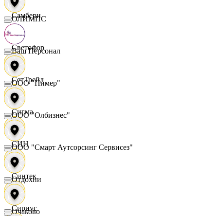
Самбери
ОЛИМПС
Светофор
Ваш Персонал
СетТрейд
ООО "Нимер"
Сигма
ООО "Олбизнес"
СИН
ООО "Смарт Аутсорсинг Сервисез"
Синтек
Отдохни
Сириус
Очаково