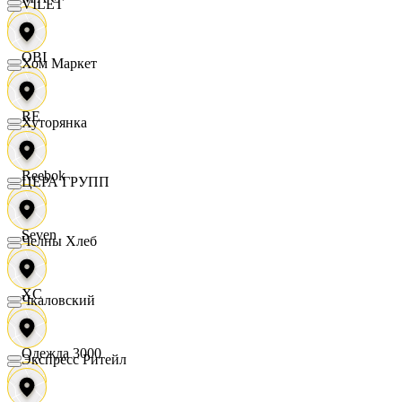
VILET
OBI
Хом Маркет
RE
Хуторянка
Reebok
ЦЕРА ГРУПП
Seven
Челны Хлеб
XC
Чкаловский
Одежда 3000
Экспресс Ритейл