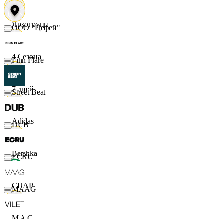
Яркогрупп
ООО "Цефей"
4 Сезона
Finn Flare
7 дней
Street Beat
Adidas
DUB
Bershka
ECRU
СПАР
MAAG
M A C