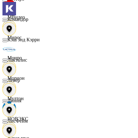
МВидео
Командор
Мирос
Кэш энд Кэрри
Монро
Лакталис
Морион
Левер
Мултон
Линия
НОВЭКС
ЛисФейм