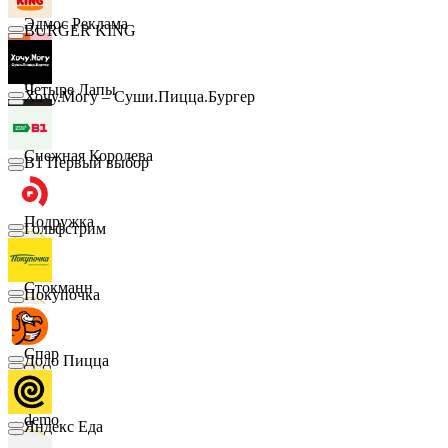
Эдмос Реклама
BURGER KING
Четыре Лапы
Хочу.Могу – Суши.Пицца.Бургер
Снежная Королева
B1 Первый выбор
Подружка
Гольфстрим
Стокманн
Покупочка
Cпар
Додо Пицца
demo
Яндекс Еда