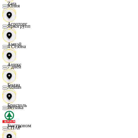
Zara
Юлия
Агроторг
Яркогрупп
Амвэй
4 Сезона
Аникс
7 дней
Билла
Adidas
Бристоль
Bershka
Быстроном
СПАР