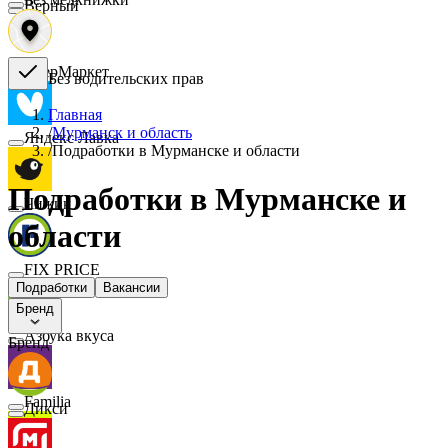
Верный
СберМаркет
Без водительских прав
Главная
/
Мурманск и область
Яндекс Лавка
/
Подработки в Мурманске и области
Подработки в Мурманске и
Чижик
области
FIX PRICE
Подработки
Вакансии
Бренд
Азбука вкуса
Бренд
Familia
Дикси