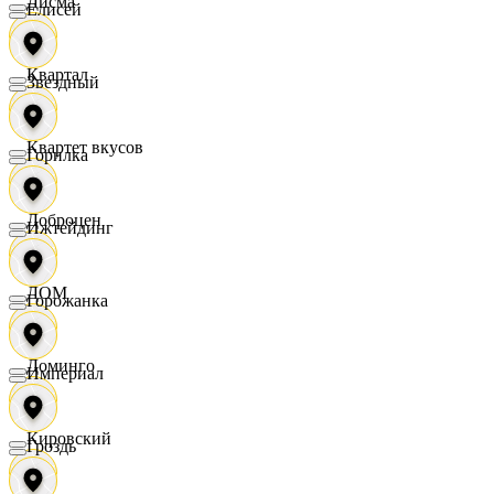
Дисма
Елисей
Квартал
Звездный
Квартет вкусов
Горилка
Доброцен
Ижтейдинг
ДОМ
Горожанка
Доминго
Империал
Кировский
Гроздь