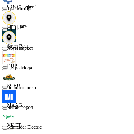
ООО "Цефей"
ТракМоторс
Finn Flare
Фрито
Street Beat
Хоум маркет
DUB
Цетро Мода
ECRU
Черноголовка
MAAG
Читай-город
VILET
Schneider Electric