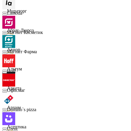
Мираторг
Lamoda
Абрау-Дюрсо
Магнит Косметик
Авиор
Магнит Фарма
Альтум
Hoff
Аркета
Офисмаг
Архим
Domino`s pizza
Асептика
Urent