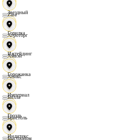
Звездный
Zara
Горилка
Агроторг
Ижтейдинг
Амвэй
Горожанка
Аникс
Империал
Билла
Гроздь
Бристоль
Индитекс
Быстроном