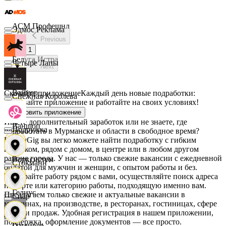
АСМ Профешнл
Эдмос Реклама
Previous
1
Белуга Истра
Четыре Лапы
Next
Вайнер
Скачайте приложение
Каждый день новые подработки:
Снежная Королева
скачивайте приложение и работайте на своих условиях!
Установить приложение
Ищете дополнительный заработок или не знаете, где
Ваншоп
Подружка
подработать в Мурманске и области в свободное время?
На MyGig вы легко можете найти подработку с гибким
графиком, рядом с домом, в центре или в любом другом
районе города. У нас — только свежие вакансии с ежедневной
Ворксистем
Стокманн
оплатой для мужчин и женщин, с опытом работы и без.
Выбирайте работу рядом с вами, осуществляйте поиск адреса
на карте или категорию работы, подходящую именно вам.
Гелиус
Предлагаем только свежие и актуальные вакансии в
Cпар
магазинах, на производстве, в ресторанах, гостиницах, сфере
услуг и продаж. Удобная регистрация в нашем приложении,
поддержка, оформление документов — все просто.
Гулливер