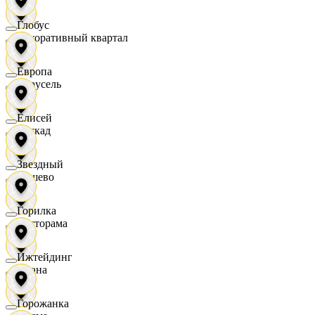
Глобус
Декоративный квартал
Европа
Карусель
Елисей
Каскад
Звездный
Дёшево
Горилка
Касторама
Ижтейдинг
Диана
Горожанка