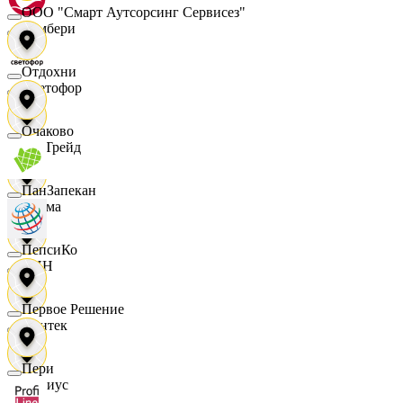
ООО "Смарт Аутсорсинг Сервисез"
Самбери
Отдохни
Светофор
Очаково
СетТрейд
ПанЗапекан
Сигма
ПепсиКо
СИН
Первое Решение
Синтек
Пери
Сириус