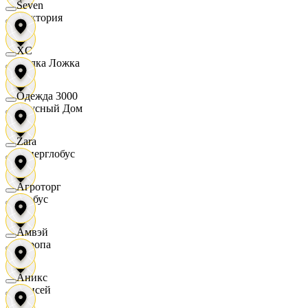
Seven
Виктория
XC
Вилка Ложка
Одежда 3000
Вкусный Дом
Zara
Гиперглобус
Агроторг
Глобус
Амвэй
Европа
Аникс
Елисей