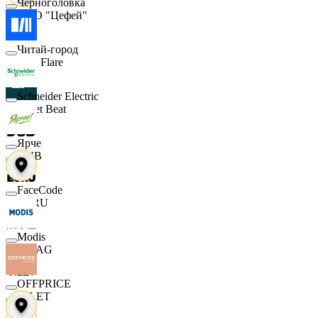
Черноголовка
ООО "Цефей"
Читай-город
Finn Flare
Schneider Electric
Street Beat
Ярче
DUB
FaceCode
ECRU
Modis
MAAG
OFFPRICE
VILET