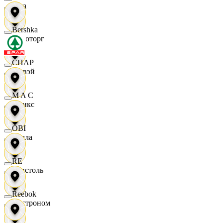
Zara
Bershka
Агроторг
СПАР
Амвэй
M A C
Аникс
OBI
Билла
RE
Бристоль
Reebok
Быстроном