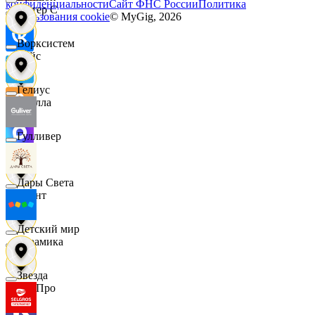
конфиденциальности
Сайт ФНС России
Политика
Интер С
использования cookie
© MyGig,
2026
Ворксистем
Вайс
Гелиус
Ителла
Гулливер
kari
Дары Света
Квант
Детский мир
Керамика
Звезда
КитПро