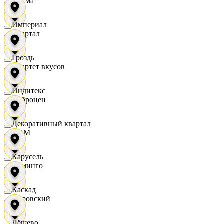
Дисма
Империал
Квартал
Гроздь
Квартет вкусов
Индитекс
Доброцен
Декоративный квартал
ДОМ
Карусель
Доминго
Каскад
Кировский
Дёшево