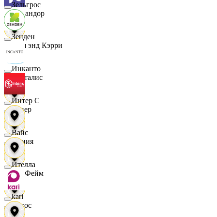
Зельгрос
Командор
Зенден
Кэш энд Кэрри
Инканто
Лакталис
Интер С
Левер
Вайс
Линия
Ителла
ЛисФейм
kari
Логос