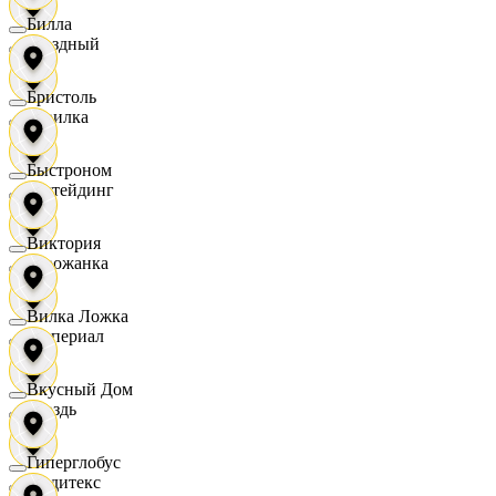
Билла
Звездный
Бристоль
Горилка
Быстроном
Ижтейдинг
Виктория
Горожанка
Вилка Ложка
Империал
Вкусный Дом
Гроздь
Гиперглобус
Индитекс