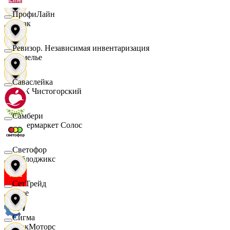
ПрофиЛайн
Смак
Ревизор. Независимая инвентаризация
Сомелье
Саваслейка
СПК Чистогорский
Самбери
Супермаркет Солос
Светофор
Таблоджикс
СетТрейд
Твое
Сигма
ТракМоторс