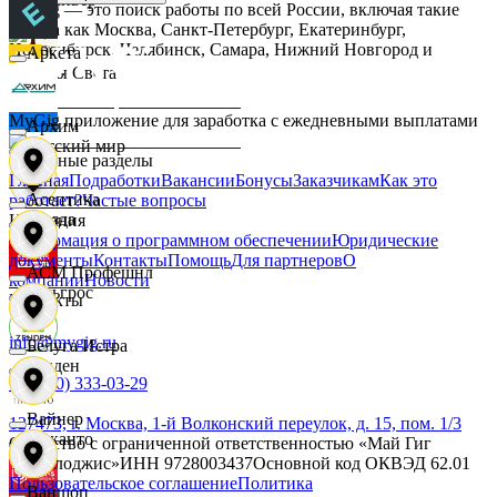
MyGig — это поиск работы по всей России, включая такие
города как Москва, Санкт-Петербург, Екатеринбург,
Новосибирск, Челябинск, Самара, Нижний Новгород и
Аркета
другие.
Дары Света
MyGig приложение для заработка с ежедневными выплатами
Архим
Детский мир
Основные разделы
Главная
Подработки
Вакансии
Бонусы
Заказчикам
Как это
Асептика
работает?
Частые вопросы
Звезда
Компания
Информация о программном обеспечении
Юридические
документы
Контакты
Помощь
Для партнеров
О
АСМ Профешнл
компании
Новости
Зельгрос
Контакты
info@mygig.ru
Белуга Истра
Зенден
+8 (800) 333-03-29
Вайнер
127473, г. Москва, 1-й Волконский переулок, д. 15, пом. 1/3
Инканто
Общество с ограниченной ответственностью «Май Гиг
Технолоджис»
ИНН
9728003437
Основной код ОКВЭД
62.01
Пользовательское соглашение
Политика
Ваншоп