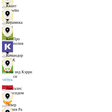
Квант
Лорейн
Керамика
Луч
КитПро
Магнолия
Командор
МАК
Кэш энд Кэрри
Макси
Лакталис
Максидом
Левер
Мария Ра