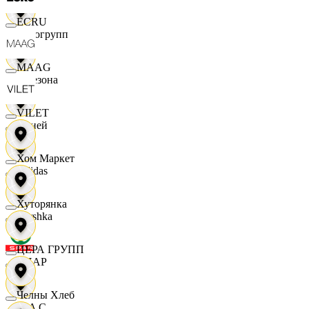
ECRU
Яркогрупп
MAAG
4 Сезона
VILET
7 дней
Хом Маркет
Adidas
Хуторянка
Bershka
ЦЕРА ГРУПП
СПАР
Челны Хлеб
M A C