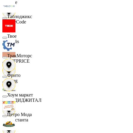
Ярче
Таблоджикс
FaceCode
Твое
Modis
ТракМоторс
OFFPRICE
Фрито
string
Хоум маркет
X5 ДИДЖИТАЛ
Цетро Мода
Константа