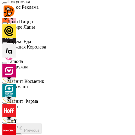
Покупочка
Эдмос Реклама
Додо Пицца
Четыре Лапы
Яндекс Еда
Снежная Королева
Lamoda
Подружка
Магнит Косметик
Стокманн
Магнит Фарма
Cпар
Hoff
demo
Previous