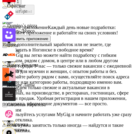
1
Офисмаг
Мираторг
Next
Domino`s pizza
Скачайте приложение
Каждый день новые подработки:
Абрау-Дюрсо
скачивайте приложение и работайте на своих условиях!
Установить приложение
Ищете дополнительный заработок или не знаете, где
Urent
подработать в Ногинске в свободное время?
Авиор
На MyGig вы легко можете найти подработку с гибким
графиком, рядом с домом, в центре или в любом другом
Эдмос Реклама
районе города. У нас — только свежие вакансии с ежедневной
Альтум
оплатой для мужчин и женщин, с опытом работы и без.
Выбирайте работу рядом с вами, осуществляйте поиск адреса
на карте или категорию работы, подходящую именно вам.
Четыре Лапы
Предлагаем только свежие и актуальные вакансии в
Аркета
магазинах, на производстве, в ресторанах, гостиницах, сфере
услуг и продаж. Удобная регистрация в нашем приложении,
поддержка, оформление документов — все просто.
Снежная Королева
Архим
Воспользуйтесь услугами MyGig и начните работать уже сразу
после отклика.
Подружка
А если нужна занятость только иногда — найдутся и такие
Асептика
предложения.