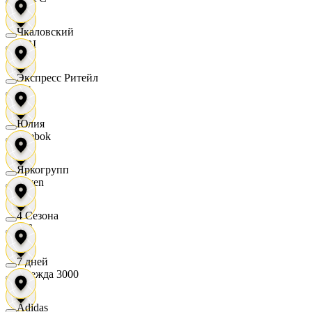
Чкаловский
OBI
Экспресс Ритейл
RE
Юлия
Reebok
Яркогрупп
Seven
4 Сезона
XC
7 дней
Одежда 3000
Adidas