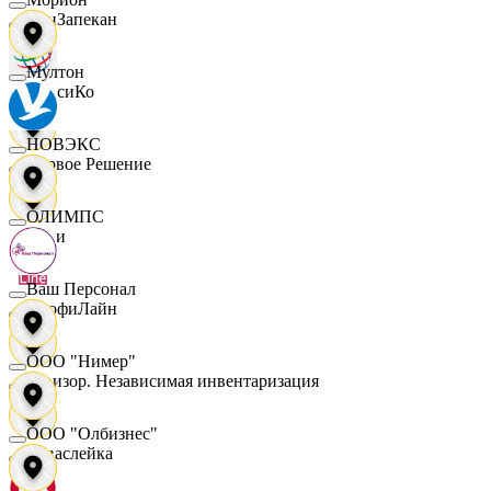
ПанЗапекан
Мултон
ПепсиКо
НОВЭКС
Первое Решение
ОЛИМПС
Пери
Ваш Персонал
ПрофиЛайн
ООО "Нимер"
Ревизор. Независимая инвентаризация
ООО "Олбизнес"
Саваслейка