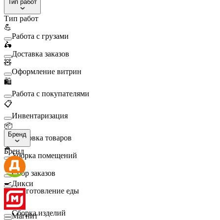
Тип работ
Тип работ
💪
Работа с грузами
🛵
Доставка заказов
🧸
Оформление витрин
🛍️
Работа с покупателями
📋
Инвентаризация
📦
Бренд
Упаковка товаров
🧹
Бренд
Уборка помещений
🛒
Сбор заказов
🍳
Дикси
Приготовление еды
🛠️
Сборка изделий
Магнит