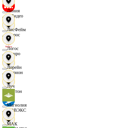
Линия
МВидео
ЛисФейм
Мирос
Логос
Монро
Лорейн
Морион
Луч
Мултон
Магнолия
НОВЭКС
МАК