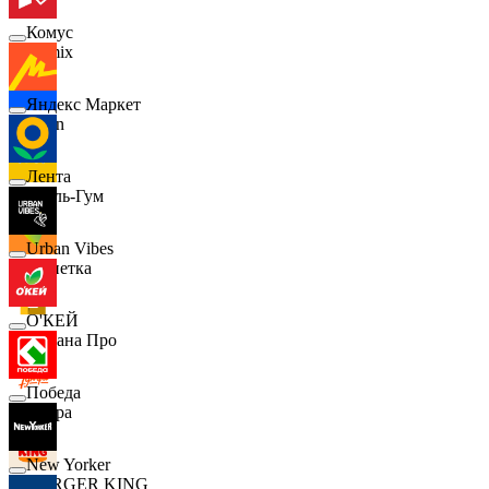
Комус
Demix
Яндекс Маркет
Ozon
Лента
Бубль-Гум
Urban Vibes
Монетка
О'КЕЙ
Лемана Про
Победа
7 утра
New Yorker
BURGER KING