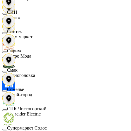
СИН
Фрито
Синтек
Хоум маркет
Сириус
Цетро Мода
Смак
Черноголовка
Сомелье
Читай-город
СПК Чистогорский
Schneider Electric
Супермаркет Солос