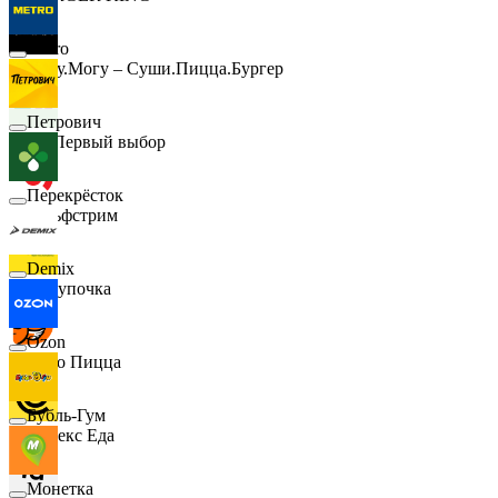
Metro
Хочу.Могу – Суши.Пицца.Бургер
Петрович
B1 Первый выбор
Перекрёсток
Гольфстрим
Demix
Покупочка
Ozon
Додо Пицца
Бубль-Гум
Яндекс Еда
Монетка