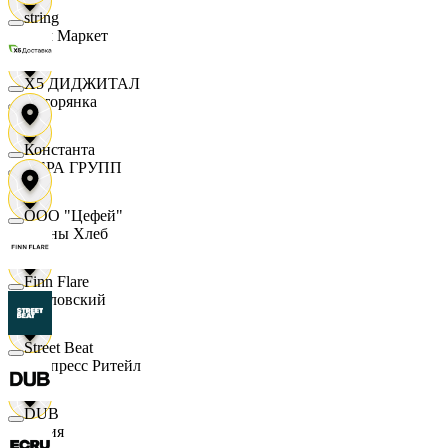
string
Хом Маркет
X5 ДИДЖИТАЛ
Хуторянка
Константа
ЦЕРА ГРУПП
ООО "Цефей"
Челны Хлеб
Finn Flare
Чкаловский
Street Beat
Экспресс Ритейл
DUB
Юлия