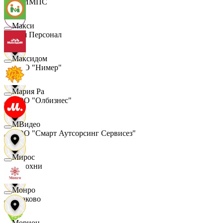
ОЛИМПС
Макси
Ваш Персонал
Максидом
ООО "Нимер"
Мария Ра
ООО "Олбизнес"
МВидео
ООО "Смарт Аутсорсинг Сервисез"
Мирос
Отдохни
Монро
Очаково
Морион