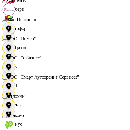
ОЛИМПС
Самбери
Ваш Персонал
Светофор
ООО "Нимер"
СетТрейд
ООО "Олбизнес"
Сигма
ООО "Смарт Аутсорсинг Сервисез"
СИН
Отдохни
Синтек
Очаково
Сириус