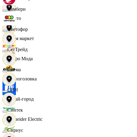
Самбери
Фрито
Светофор
Хоум маркет
СетТрейд
Цетро Мода
Сигма
Черноголовка
СИН
Читай-город
Синтек
Schneider Electric
Сириус