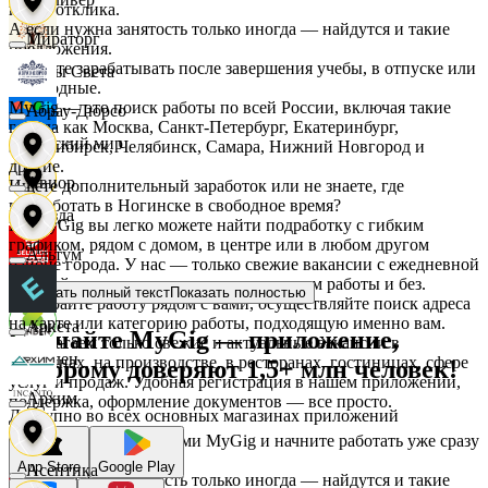
после отклика.
А если нужна занятость только иногда — найдутся и такие
Мираторг
предложения.
Начните зарабатывать после завершения учебы, в отпуске или
Дары Света
в выходные.
MyGig — это поиск работы по всей России, включая такие
Абрау-Дюрсо
города как Москва, Санкт-Петербург, Екатеринбург,
Детский мир
Новосибирск, Челябинск, Самара, Нижний Новгород и
другие.
Авиор
Ищете дополнительный заработок или не знаете, где
подработать в Ногинске в свободное время?
Звезда
На MyGig вы легко можете найти подработку с гибким
графиком, рядом с домом, в центре или в любом другом
Альтум
районе города. У нас — только свежие вакансии с ежедневной
оплатой для мужчин и женщин, с опытом работы и без.
Зельгрос
Показать полный текст
Показать полностью
Выбирайте работу рядом с вами, осуществляйте поиск адреса
на карте или категорию работы, подходящую именно вам.
Аркета
Скачайте MyGig — приложение,
Предлагаем только свежие и актуальные вакансии в
Зенден
магазинах, на производстве, в ресторанах, гостиницах, сфере
которому доверяют 1,5+ млн человек!
услуг и продаж. Удобная регистрация в нашем приложении,
Архим
поддержка, оформление документов — все просто.
Доступно во всех основных магазинах приложений
Инканто
Воспользуйтесь услугами MyGig и начните работать уже сразу
после отклика.
App Store
Google Play
Асептика
А если нужна занятость только иногда — найдутся и такие