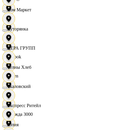
Хом Маркет
OBI
Хуторянка
RE
ЦЕРА ГРУПП
Reebok
Челны Хлеб
Seven
Чкаловский
XC
Экспресс Ритейл
Одежда 3000
Юлия