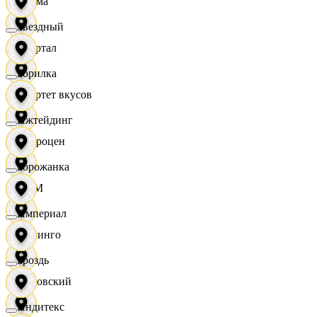
Дисма
Звездный
Квартал
Горилка
Квартет вкусов
Ижтейдинг
Доброцен
Горожанка
ДОМ
Империал
Доминго
Гроздь
Кировский
Индитекс