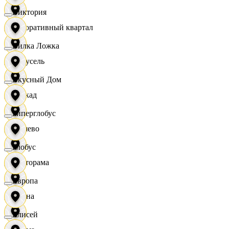
Виктория
Декоративный квартал
Вилка Ложка
Карусель
Вкусный Дом
Каскад
Гиперглобус
Дёшево
Глобус
Касторама
Европа
Диана
Елисей