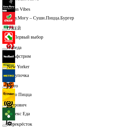
Urban Vibes
Хочу.Могу – Суши.Пицца.Бургер
О'КЕЙ
B1 Первый выбор
Победа
Гольфстрим
New Yorker
Покупочка
Metro
Додо Пицца
Петрович
Яндекс Еда
Перекрёсток