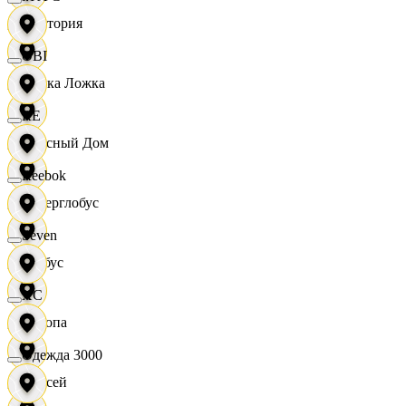
Виктория
OBI
Вилка Ложка
RE
Вкусный Дом
Reebok
Гиперглобус
Seven
Глобус
XC
Европа
Одежда 3000
Елисей