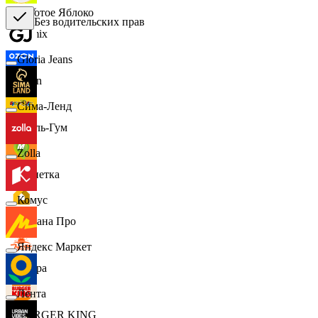
Золотое Яблоко
Без водительских прав
Demix
Gloria Jeans
Ozon
Сима-Ленд
Бубль-Гум
Zolla
Монетка
Комус
Лемана Про
Яндекс Маркет
7 утра
Лента
BURGER KING