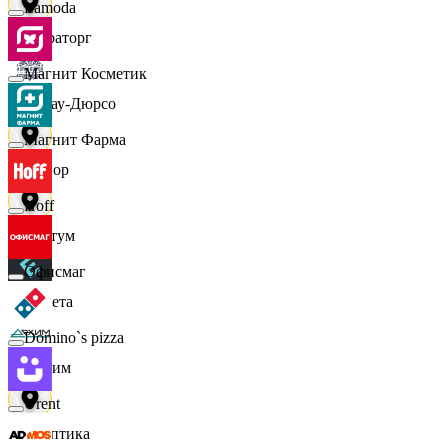
Lamoda
Мираторг
Магнит Косметик
Абрау-Дюрсо
Магнит Фарма
Авиор
Hoff
Альтум
Офисмаг
Аркета
Domino`s pizza
Архим
Urent
Асептика