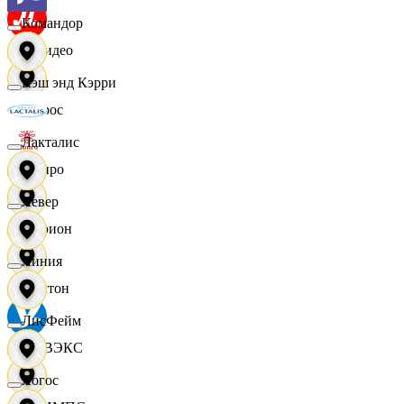
Командор
МВидео
Кэш энд Кэрри
Мирос
Лакталис
Монро
Левер
Морион
Линия
Мултон
ЛисФейм
НОВЭКС
Логос