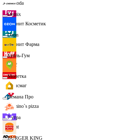
Lamoda
Demix
Магнит Косметик
Ozon
Магнит Фарма
Бубль-Гум
Hoff
Монетка
Офисмаг
Лемана Про
Domino`s pizza
7 утра
Urent
BURGER KING