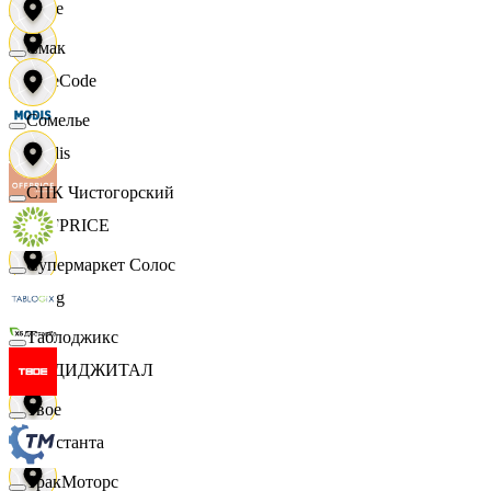
Ярче
Смак
FaceCode
Сомелье
Modis
СПК Чистогорский
OFFPRICE
Супермаркет Солос
string
Таблоджикс
X5 ДИДЖИТАЛ
Твое
Константа
ТракМоторс