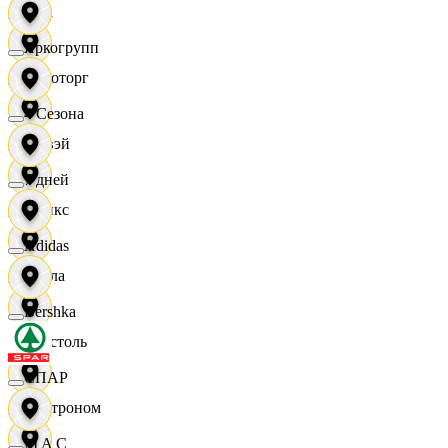
Zara
Яркогрупп
Агроторг
4 Сезона
Амвэй
7 дней
Аникс
Adidas
Билла
Bershka
Бристоль
СПАР
Быстроном
M A C