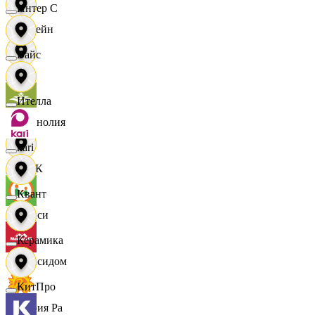
Интер С
Лорейн
Вайс
Луч
Ителла
Магнолия
kari
МАК
Квант
Макси
Керамика
Максидом
КитПро
Мария Ра