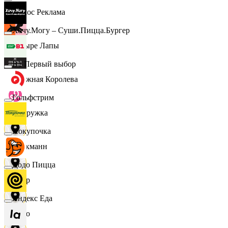
Эдмос Реклама
Хочу.Могу – Суши.Пицца.Бургер
Четыре Лапы
B1 Первый выбор
Снежная Королева
Гольфстрим
Подружка
Покупочка
Стокманн
Додо Пицца
Cпар
Яндекс Еда
demo