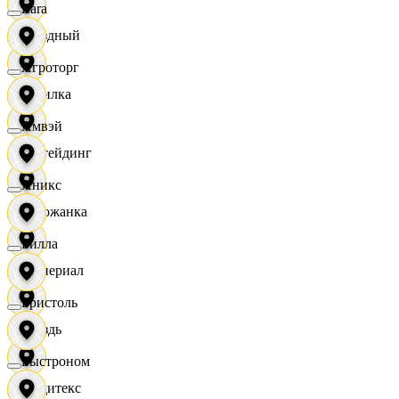
Zara
Звездный
Агроторг
Горилка
Амвэй
Ижтейдинг
Аникс
Горожанка
Билла
Империал
Бристоль
Гроздь
Быстроном
Индитекс