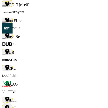
ООО "Цефей"
Яркогрупп
Finn Flare
4 Сезона
Street Beat
7 дней
DUB
Adidas
ECRU
Bershka
MAAG
СПАР
VILET
M A C