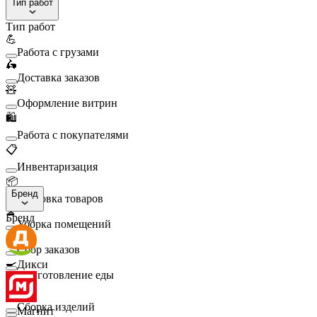
Тип работ
Тип работ
💪
Работа с грузами
🛵
Доставка заказов
🧸
Оформление витрин
🛍️
Работа с покупателями
📋
Инвентаризация
📦
Бренд
Упаковка товаров
🧹
Бренд
Уборка помещений
🛒
Сбор заказов
🍳
Дикси
Приготовление еды
🛠️
Сборка изделий
Магнит