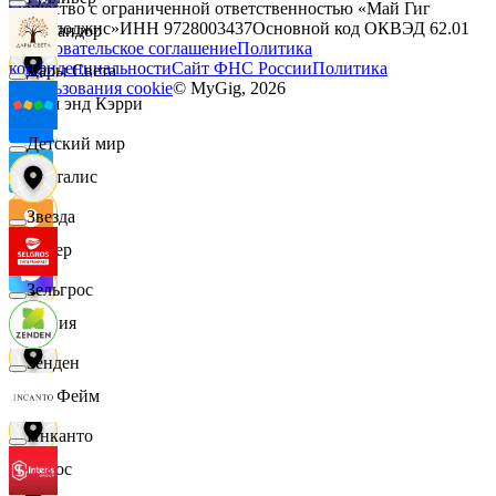
Общество с ограниченной ответственностью «Май Гиг
Технолоджис»
ИНН
9728003437
Основной код ОКВЭД
62.01
Командор
Пользовательское соглашение
Политика
конфиденциальности
Сайт ФНС России
Политика
Дары Света
использования cookie
© MyGig,
2026
Кэш энд Кэрри
Детский мир
Лакталис
Звезда
Левер
Зельгрос
Линия
Зенден
ЛисФейм
Инканто
Логос