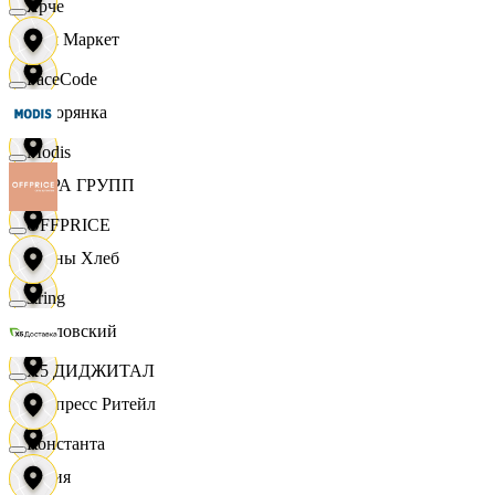
Ярче
Хом Маркет
FaceCode
Хуторянка
Modis
ЦЕРА ГРУПП
OFFPRICE
Челны Хлеб
string
Чкаловский
X5 ДИДЖИТАЛ
Экспресс Ритейл
Константа
Юлия