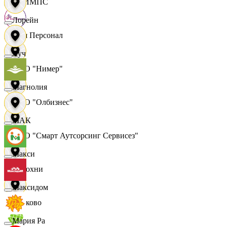
ОЛИМПС
Лорейн
Ваш Персонал
Луч
ООО "Нимер"
Магнолия
ООО "Олбизнес"
МАК
ООО "Смарт Аутсорсинг Сервисез"
Макси
Отдохни
Максидом
Очаково
Мария Ра