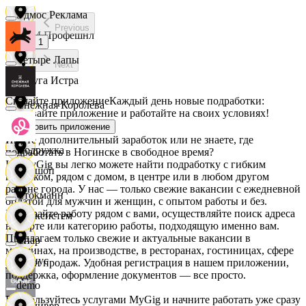
Эдмос Реклама
Previous
АСМ Профешнл
1
Четыре Лапы
Next
Белуга Истра
Скачайте приложение
Каждый день новые подработки:
Снежная Королева
скачивайте приложение и работайте на своих условиях!
Вайнер
Установить приложение
Ищете дополнительный заработок или не знаете, где
Подружка
подработать в Ногинске в свободное время?
На MyGig вы легко можете найти подработку с гибким
Ваншоп
графиком, рядом с домом, в центре или в любом другом
районе города. У нас — только свежие вакансии с ежедневной
Стокманн
оплатой для мужчин и женщин, с опытом работы и без.
Выбирайте работу рядом с вами, осуществляйте поиск адреса
Ворксистем
на карте или категорию работы, подходящую именно вам.
Предлагаем только свежие и актуальные вакансии в
Cпар
магазинах, на производстве, в ресторанах, гостиницах, сфере
Гелиус
услуг и продаж. Удобная регистрация в нашем приложении,
поддержка, оформление документов — все просто.
demo
Воспользуйтесь услугами MyGig и начните работать уже сразу
Гулливер