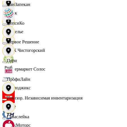
ПанЗапекан
Смак
ПепсиКо
Сомелье
Первое Решение
СПК Чистогорский
Пери
Супермаркет Солос
ПрофиЛайн
Таблоджикс
Ревизор. Независимая инвентаризация
Твое
Саваслейка
ТракМоторс