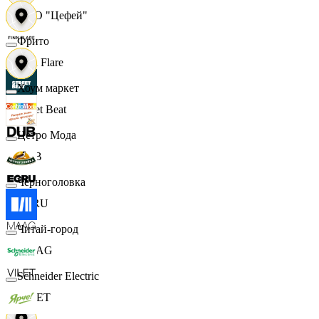
ООО "Цефей"
Фрито
Finn Flare
Хоум маркет
Street Beat
Цетро Мода
DUB
Черноголовка
ECRU
Читай-город
MAAG
Schneider Electric
VILET