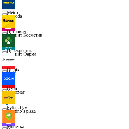
Metro
Lamoda
Петрович
Магнит Косметик
Перекрёсток
Магнит Фарма
Demix
Hoff
Ozon
Офисмаг
Бубль-Гум
Domino`s pizza
Монетка