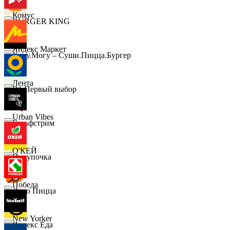
Комус
BURGER KING
Яндекс Маркет
Хочу.Могу – Суши.Пицца.Бургер
Лента
B1 Первый выбор
Urban Vibes
Гольфстрим
О'КЕЙ
Покупочка
Победа
Додо Пицца
New Yorker
Яндекс Еда