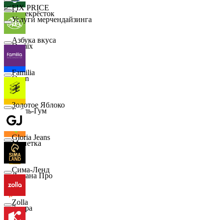
📈
FIX PRICE
Перекрёсток
Услуги мерчендайзинга
Азбука вкуса
Demix
Familia
Ozon
Золотое Яблоко
Бубль-Гум
Gloria Jeans
Монетка
Сима-Ленд
Лемана Про
Zolla
7 утра