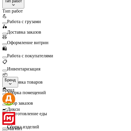
Тип работ
Тип работ
💪
Работа с грузами
🛵
Доставка заказов
🧸
Оформление витрин
🛍️
Работа с покупателями
📋
Инвентаризация
📦
Бренд
Упаковка товаров
🧹
Бренд
Уборка помещений
🛒
Сбор заказов
🍳
Дикси
Приготовление еды
🛠️
Сборка изделий
Магнит