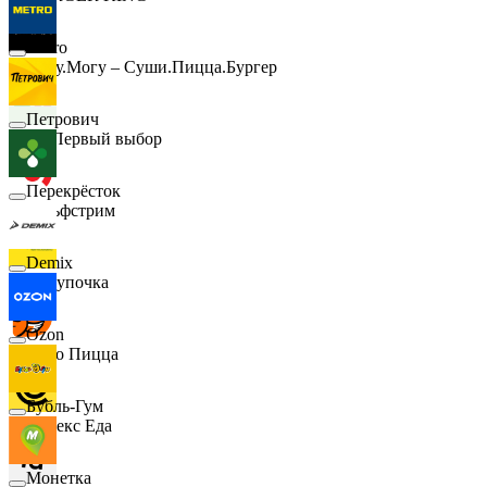
Metro
Хочу.Могу – Суши.Пицца.Бургер
Петрович
B1 Первый выбор
Перекрёсток
Гольфстрим
Demix
Покупочка
Ozon
Додо Пицца
Бубль-Гум
Яндекс Еда
Монетка