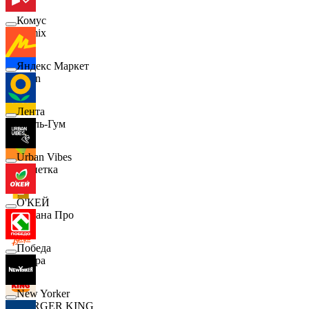
Комус
Demix
Яндекс Маркет
Ozon
Лента
Бубль-Гум
Urban Vibes
Монетка
О'КЕЙ
Лемана Про
Победа
7 утра
New Yorker
BURGER KING