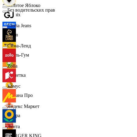
Золотое Яблоко
Без водительских прав
Demix
Gloria Jeans
Ozon
Сима-Ленд
Бубль-Гум
Zolla
Монетка
Комус
Лемана Про
Яндекс Маркет
7 утра
Лента
BURGER KING