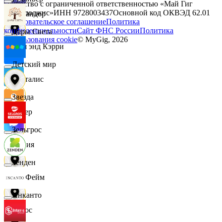
Общество с ограниченной ответственностью «Май Гиг
Технолоджис»
ИНН
9728003437
Основной код ОКВЭД
62.01
Командор
Пользовательское соглашение
Политика
конфиденциальности
Сайт ФНС России
Политика
Дары Света
использования cookie
© MyGig,
2026
Кэш энд Кэрри
Детский мир
Лакталис
Звезда
Левер
Зельгрос
Линия
Зенден
ЛисФейм
Инканто
Логос