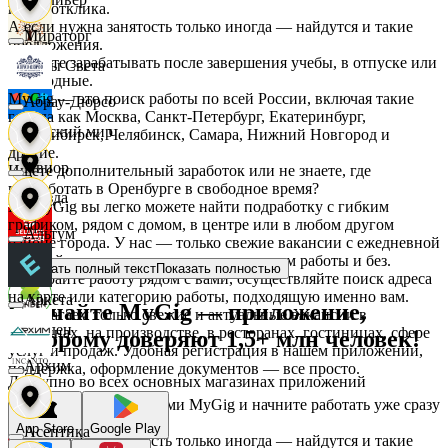
после отклика.
А если нужна занятость только иногда — найдутся и такие
Мираторг
предложения.
Начните зарабатывать после завершения учебы, в отпуске или
Дары Света
в выходные.
MyGig — это поиск работы по всей России, включая такие
Абрау-Дюрсо
города как Москва, Санкт-Петербург, Екатеринбург,
Детский мир
Новосибирск, Челябинск, Самара, Нижний Новгород и
другие.
Авиор
Ищете дополнительный заработок или не знаете, где
подработать в Оренбурге в свободное время?
Звезда
На MyGig вы легко можете найти подработку с гибким
графиком, рядом с домом, в центре или в любом другом
Альтум
районе города. У нас — только свежие вакансии с ежедневной
оплатой для мужчин и женщин, с опытом работы и без.
Зельгрос
Показать полный текст
Показать полностью
Выбирайте работу рядом с вами, осуществляйте поиск адреса
на карте или категорию работы, подходящую именно вам.
Аркета
Скачайте MyGig — приложение,
Предлагаем только свежие и актуальные вакансии в
Зенден
магазинах, на производстве, в ресторанах, гостиницах, сфере
которому доверяют 1,5+ млн человек!
услуг и продаж. Удобная регистрация в нашем приложении,
Архим
поддержка, оформление документов — все просто.
Доступно во всех основных магазинах приложений
Инканто
Воспользуйтесь услугами MyGig и начните работать уже сразу
после отклика.
App Store
Google Play
Асептика
А если нужна занятость только иногда — найдутся и такие