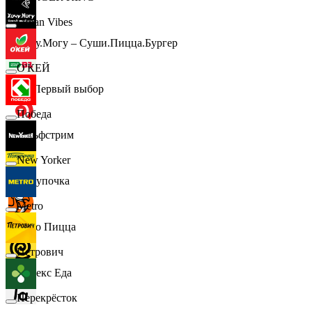
Urban Vibes
Хочу.Могу – Суши.Пицца.Бургер
О'КЕЙ
B1 Первый выбор
Победа
Гольфстрим
New Yorker
Покупочка
Metro
Додо Пицца
Петрович
Яндекс Еда
Перекрёсток