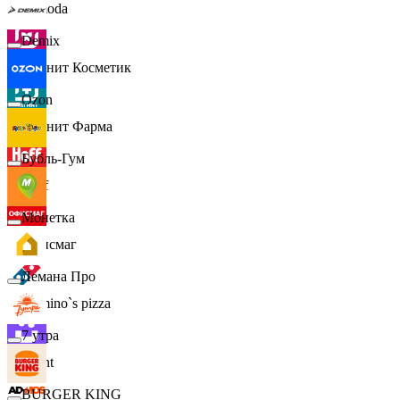
Lamoda
Demix
Магнит Косметик
Ozon
Магнит Фарма
Бубль-Гум
Hoff
Монетка
Офисмаг
Лемана Про
Domino`s pizza
7 утра
Urent
BURGER KING