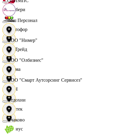
ОЛИМПС
Самбери
Ваш Персонал
Светофор
ООО "Нимер"
СетТрейд
ООО "Олбизнес"
Сигма
ООО "Смарт Аутсорсинг Сервисез"
СИН
Отдохни
Синтек
Очаково
Сириус