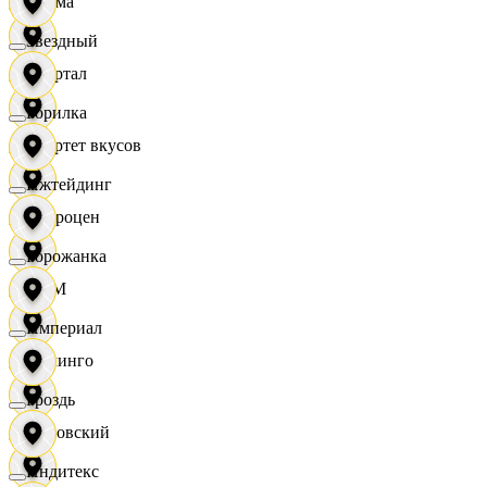
Дисма
Звездный
Квартал
Горилка
Квартет вкусов
Ижтейдинг
Доброцен
Горожанка
ДОМ
Империал
Доминго
Гроздь
Кировский
Индитекс