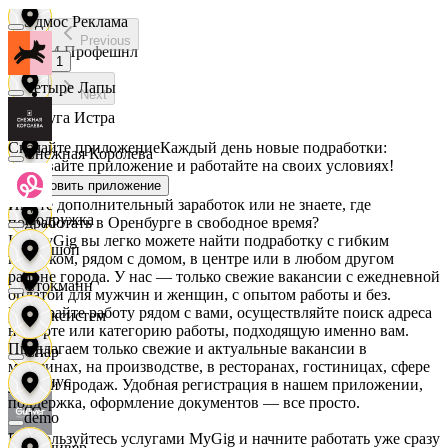
Эдмос Реклама
Previous
АСМ Профешнл
1
Четыре Лапы
Next
Белуга Истра
Скачайте приложение
Каждый день новые подработки:
Снежная Королева
скачивайте приложение и работайте на своих условиях!
Вайнер
Установить приложение
Ищете дополнительный заработок или не знаете, где
Подружка
подработать в Оренбурге в свободное время?
На MyGig вы легко можете найти подработку с гибким
Ваншоп
графиком, рядом с домом, в центре или в любом другом
районе города. У нас — только свежие вакансии с ежедневной
Стокманн
оплатой для мужчин и женщин, с опытом работы и без.
Выбирайте работу рядом с вами, осуществляйте поиск адреса
Ворксистем
на карте или категорию работы, подходящую именно вам.
Предлагаем только свежие и актуальные вакансии в
Cпар
магазинах, на производстве, в ресторанах, гостиницах, сфере
Гелиус
услуг и продаж. Удобная регистрация в нашем приложении,
поддержка, оформление документов — все просто.
demo
Воспользуйтесь услугами MyGig и начните работать уже сразу
Гулливер