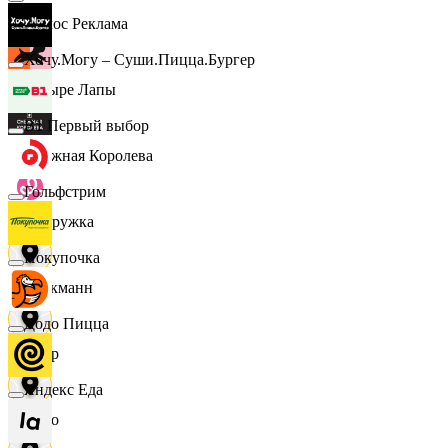
Эдмос Реклама
Хочу.Могу – Суши.Пицца.Бургер
Четыре Лапы
B1 Первый выбор
Снежная Королева
Гольфстрим
Подружка
Покупочка
Стокманн
Додо Пицца
Cпар
Яндекс Еда
demo