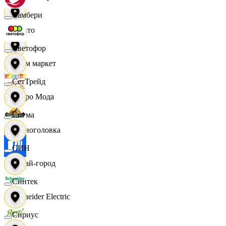
Самбери
Фрито
Светофор
Хоум маркет
СетТрейд
Цетро Мода
Сигма
Черноголовка
СИН
Читай-город
Синтек
Schneider Electric
Сириус