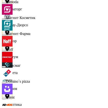
Lamoda
Мираторг
Магнит Косметик
Абрау-Дюрсо
Магнит Фарма
Авиор
Hoff
Альтум
Офисмаг
Аркета
Domino`s pizza
Архим
Urent
Асептика