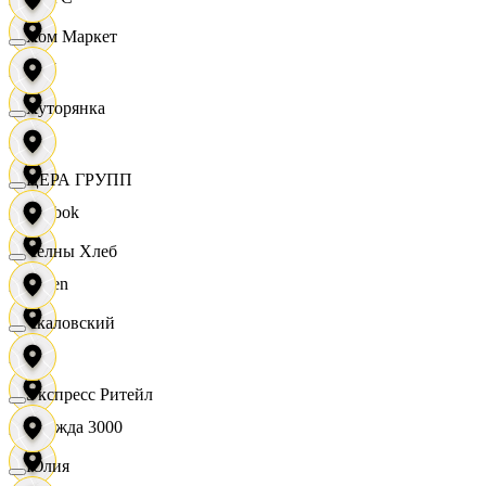
Хом Маркет
OBI
Хуторянка
RE
ЦЕРА ГРУПП
Reebok
Челны Хлеб
Seven
Чкаловский
XC
Экспресс Ритейл
Одежда 3000
Юлия