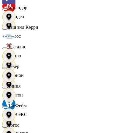
Командор
МВидео
Кэш энд Кэрри
Мирос
Лакталис
Монро
Левер
Морион
Линия
Мултон
ЛисФейм
НОВЭКС
Логос