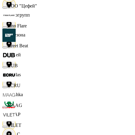
ООО "Цефей"
Яркогрупп
Finn Flare
4 Сезона
Street Beat
7 дней
DUB
Adidas
ECRU
Bershka
MAAG
СПАР
VILET
M A C