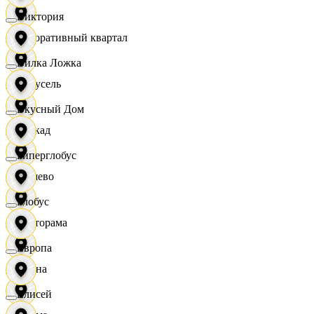
Виктория
Декоративный квартал
Вилка Ложка
Карусель
Вкусный Дом
Каскад
Гиперглобус
Дёшево
Глобус
Касторама
Европа
Диана
Елисей