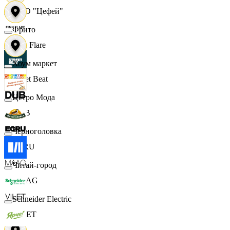
ООО "Цефей"
Фрито
Finn Flare
Хоум маркет
Street Beat
Цетро Мода
DUB
Черноголовка
ECRU
Читай-город
MAAG
Schneider Electric
VILET