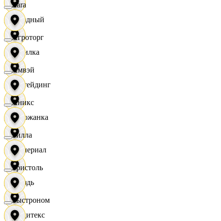
Zara
Звездный
Агроторг
Горилка
Амвэй
Ижтейдинг
Аникс
Горожанка
Билла
Империал
Бристоль
Гроздь
Быстроном
Индитекс