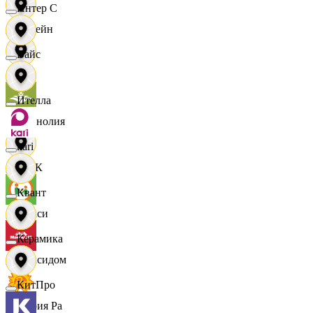
Интер С
Лорейн
Вайс
Луч
Ителла
Магнолия
kari
МАК
Квант
Макси
Керамика
Максидом
КитПро
Мария Ра