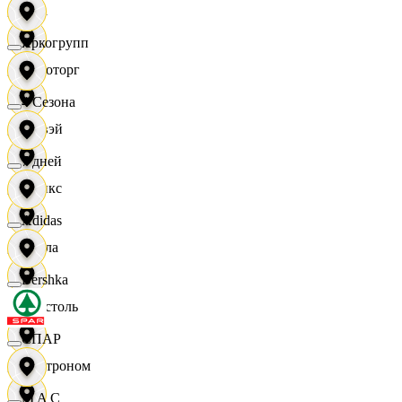
Zara
Яркогрупп
Агроторг
4 Сезона
Амвэй
7 дней
Аникс
Adidas
Билла
Bershka
Бристоль
СПАР
Быстроном
M A C