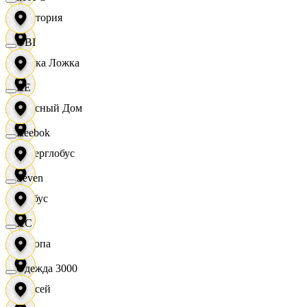
Виктория
OBI
Вилка Ложка
RE
Вкусный Дом
Reebok
Гиперглобус
Seven
Глобус
XC
Европа
Одежда 3000
Елисей