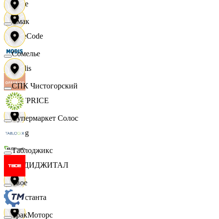
Ярче
Смак
FaceCode
Сомелье
Modis
СПК Чистогорский
OFFPRICE
Супермаркет Солос
string
Таблоджикс
X5 ДИДЖИТАЛ
Твое
Константа
ТракМоторс