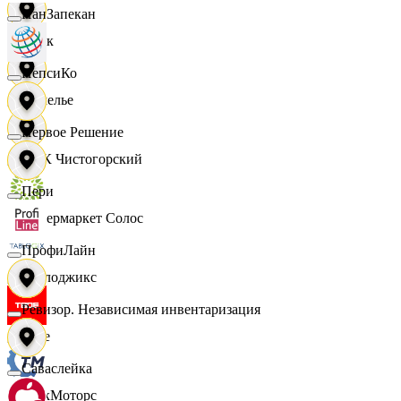
ПанЗапекан
Смак
ПепсиКо
Сомелье
Первое Решение
СПК Чистогорский
Пери
Супермаркет Солос
ПрофиЛайн
Таблоджикс
Ревизор. Независимая инвентаризация
Твое
Саваслейка
ТракМоторс