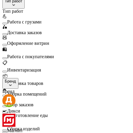
Тип работ
Тип работ
💪
Работа с грузами
🛵
Доставка заказов
🧸
Оформление витрин
🛍️
Работа с покупателями
📋
Инвентаризация
📦
Бренд
Упаковка товаров
🧹
Бренд
Уборка помещений
🛒
Сбор заказов
🍳
Дикси
Приготовление еды
🛠️
Сборка изделий
Магнит