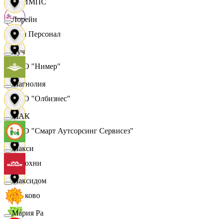
ОЛИМПС
Лорейн
Ваш Персонал
Луч
ООО "Нимер"
Магнолия
ООО "Олбизнес"
МАК
ООО "Смарт Аутсорсинг Сервисез"
Макси
Отдохни
Максидом
Очаково
Мария Ра