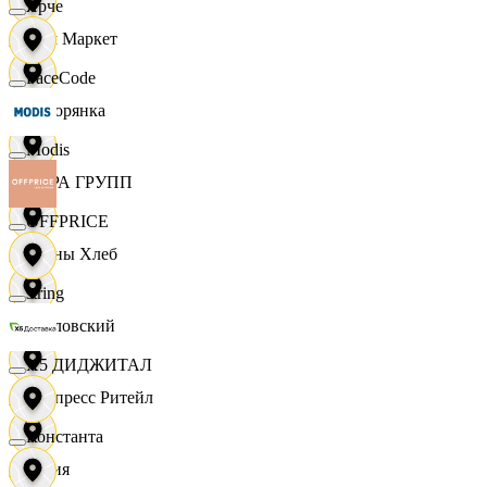
Ярче
Хом Маркет
FaceCode
Хуторянка
Modis
ЦЕРА ГРУПП
OFFPRICE
Челны Хлеб
string
Чкаловский
X5 ДИДЖИТАЛ
Экспресс Ритейл
Константа
Юлия