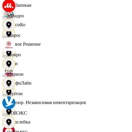
ПанЗапекан
МВидео
ПепсиКо
Мирос
Первое Решение
Монро
Пери
Морион
ПрофиЛайн
Мултон
Ревизор. Независимая инвентаризация
НОВЭКС
Саваслейка