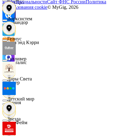
конфиденциальности
Сайт ФНС России
Политика
КитПро
использования cookie
© MyGig,
2026
Ворксистем
Командор
Гелиус
Кэш энд Кэрри
Гулливер
Лакталис
Дары Света
Левер
Детский мир
Линия
Звезда
ЛисФейм