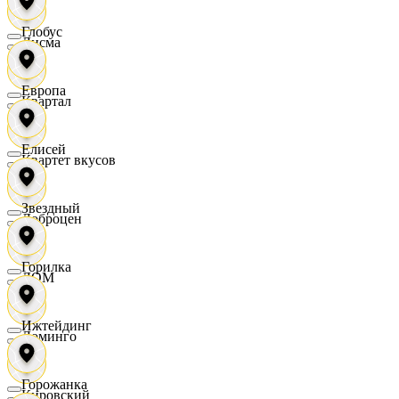
Глобус
Дисма
Европа
Квартал
Елисей
Квартет вкусов
Звездный
Доброцен
Горилка
ДОМ
Ижтейдинг
Доминго
Горожанка
Кировский