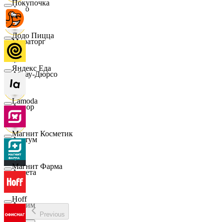
Покупочка
demo
Додо Пицца
Мираторг
Яндекс Еда
Абрау-Дюрсо
Lamoda
Авиор
Магнит Косметик
Альтум
Магнит Фарма
Аркета
Hoff
Архим
Previous