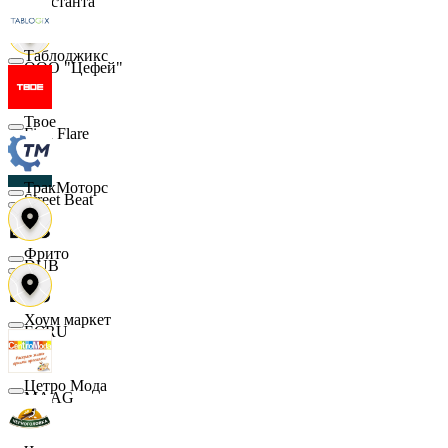
Константа
Таблоджикс
ООО "Цефей"
Твое
Finn Flare
ТракМоторс
Street Beat
Фрито
DUB
Хоум маркет
ECRU
Цетро Мода
MAAG