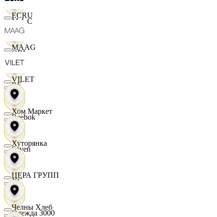
ECRU
M A C
MAAG
OBI
VILET
RE
Хом Маркет
Reebok
Хуторянка
Seven
ЦЕРА ГРУПП
XC
Челны Хлеб
Одежда 3000