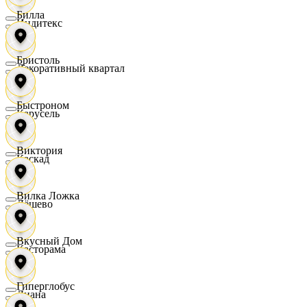
Билла
Индитекс
Бристоль
Декоративный квартал
Быстроном
Карусель
Виктория
Каскад
Вилка Ложка
Дёшево
Вкусный Дом
Касторама
Гиперглобус
Диана