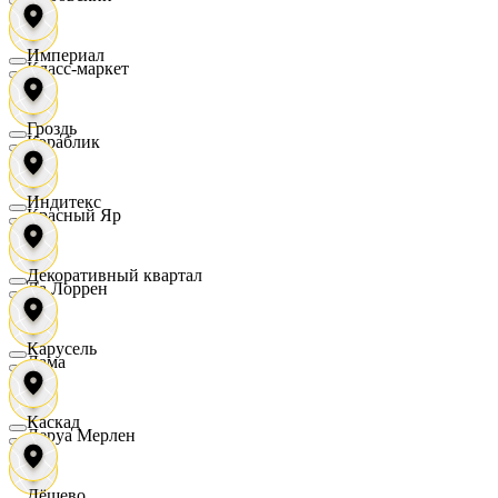
Империал
Класс-маркет
Гроздь
Кораблик
Индитекс
Красный Яр
Декоративный квартал
Ла Лоррен
Карусель
Лама
Каскад
Леруа Мерлен
Дёшево