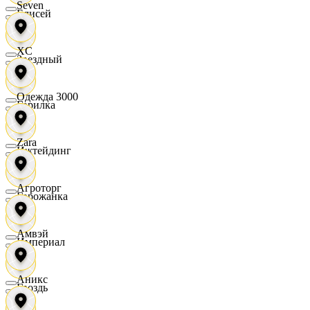
Seven
Елисей
XC
Звездный
Одежда 3000
Горилка
Zara
Ижтейдинг
Агроторг
Горожанка
Амвэй
Империал
Аникс
Гроздь