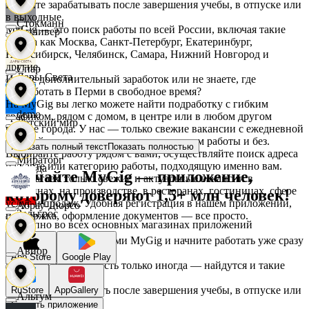
Начните зарабатывать после завершения учебы, в отпуске или
в выходные.
Стокманн
MyGig — это поиск работы по всей России, включая такие
Гулливер
города как Москва, Санкт-Петербург, Екатеринбург,
Новосибирск, Челябинск, Самара, Нижний Новгород и
другие.
Cпар
Дары Света
Ищете дополнительный заработок или не знаете, где
подработать в Перми в свободное время?
На MyGig вы легко можете найти подработку с гибким
demo
графиком, рядом с домом, в центре или в любом другом
Детский мир
районе города. У нас — только свежие вакансии с ежедневной
оплатой для мужчин и женщин, с опытом работы и без.
Показать полный текст
Показать полностью
Выбирайте работу рядом с вами, осуществляйте поиск адреса
Мираторг
на карте или категорию работы, подходящую именно вам.
Звезда
Скачайте MyGig — приложение,
Предлагаем только свежие и актуальные вакансии в
магазинах, на производстве, в ресторанах, гостиницах, сфере
которому доверяют 1,5+ млн человек!
услуг и продаж. Удобная регистрация в нашем приложении,
Абрау-Дюрсо
Зельгрос
поддержка, оформление документов — все просто.
Доступно во всех основных магазинах приложений
Воспользуйтесь услугами MyGig и начните работать уже сразу
Авиор
после отклика.
App Store
Google Play
Зенден
А если нужна занятость только иногда — найдутся и такие
предложения.
Начните зарабатывать после завершения учебы, в отпуске или
RuStore
AppGallery
Альтум
в выходные.
Инканто
Скачать приложение