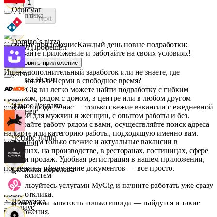
1
Офисмаг
Асептика
Next
Domino`s pizza
Скачайте приложение
Каждый день новые подработки:
АСМ Профешнл
скачивайте приложение и работайте на своих условиях!
Установить приложение
Ищете дополнительный заработок или не знаете, где
Urent
Белуга Истра
подработать в Перми в свободное время?
На MyGig вы легко можете найти подработку с гибким
графиком, рядом с домом, в центре или в любом другом
Эдмос Реклама
районе города. У нас — только свежие вакансии с ежедневной
Вайнер
оплатой для мужчин и женщин, с опытом работы и без.
Выбирайте работу рядом с вами, осуществляйте поиск адреса
на карте или категорию работы, подходящую именно вам.
Четыре Лапы
Предлагаем только свежие и актуальные вакансии в
Ваншоп
магазинах, на производстве, в ресторанах, гостиницах, сфере
услуг и продаж. Удобная регистрация в нашем приложении,
поддержка, оформление документов — все просто.
Снежная Королева
Ворксистем
Воспользуйтесь услугами MyGig и начните работать уже сразу
после отклика.
Подружка
А если нужна занятость только иногда — найдутся и такие
Гелиус
предложения.