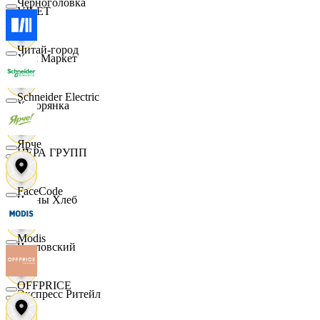
Черноголовка
VILET
Читай-город
Хом Маркет
Schneider Electric
Хуторянка
Ярче
ЦЕРА ГРУПП
FaceCode
Челны Хлеб
Modis
Чкаловский
OFFPRICE
Экспресс Ритейл