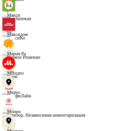
Макси
ПанЗапекан
Максидом
ПепсиКо
Мария Ра
Первое Решение
МВидео
Пери
Мирос
ПрофиЛайн
Монро
Ревизор. Независимая инвентаризация
Морион