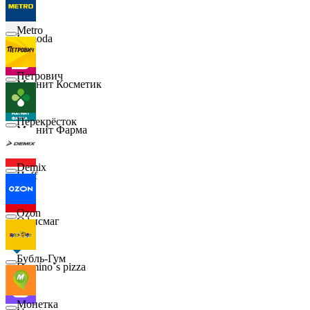
Metro
Lamoda
Петрович
Магнит Косметик
Перекрёсток
Магнит Фарма
Demix
Hoff
Ozon
Офисмаг
Бубль-Гум
Domino`s pizza
Монетка