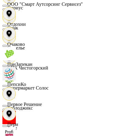
ООО "Смарт Аутсорсинг Сервисез"
Сириус
Отдохни
Смак
Очаково
Сомелье
ПанЗапекан
СПК Чистогорский
ПепсиКо
Супермаркет Солос
Первое Решение
Таблоджикс
Пери
Твое