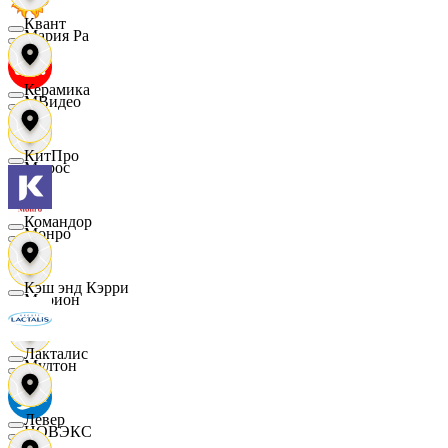
Квант
Мария Ра
Керамика
МВидео
КитПро
Мирос
Командор
Монро
Кэш энд Кэрри
Морион
Лакталис
Мултон
Левер
НОВЭКС