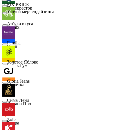
📈
FIX PRICE
Перекрёсток
Услуги мерчендайзинга
Азбука вкуса
Demix
Familia
Ozon
Золотое Яблоко
Бубль-Гум
Gloria Jeans
Монетка
Сима-Ленд
Лемана Про
Zolla
7 утра