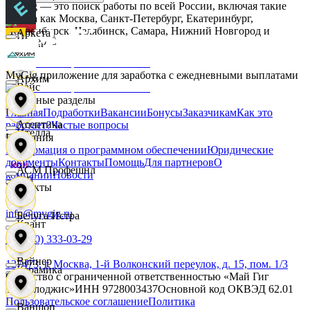
MyGig — это поиск работы по всей России, включая такие
города как Москва, Санкт-Петербург, Екатеринбург,
Новосибирск, Челябинск, Самара, Нижний Новгород и
Аркета
Интер С
другие.
MyGig приложение для заработка с ежедневными выплатами
Архим
Вайс
Основные разделы
Главная
Подработки
Вакансии
Бонусы
Заказчикам
Как это
Асептика
работает?
Частые вопросы
Ителла
Компания
Информация о программном обеспечении
Юридические
документы
Контакты
Помощь
Для партнеров
О
АСМ Профешнл
компании
Новости
kari
Контакты
info@mygig.ru
Белуга Истра
Квант
+8 (800) 333-03-29
Вайнер
127473, г. Москва, 1-й Волконский переулок, д. 15, пом. 1/3
Керамика
Общество с ограниченной ответственностью «Май Гиг
Технолоджис»
ИНН
9728003437
Основной код ОКВЭД
62.01
Пользовательское соглашение
Политика
Ваншоп