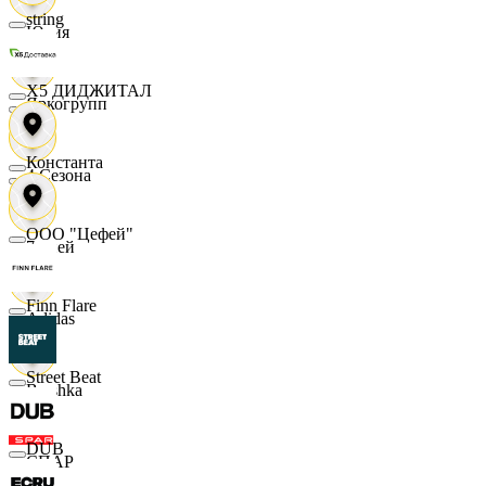
string
Юлия
X5 ДИДЖИТАЛ
Яркогрупп
Константа
4 Сезона
ООО "Цефей"
7 дней
Finn Flare
Adidas
Street Beat
Bershka
DUB
СПАР