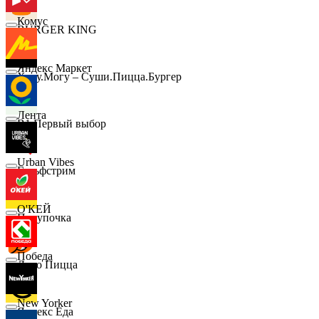
Комус
BURGER KING
Яндекс Маркет
Хочу.Могу – Суши.Пицца.Бургер
Лента
B1 Первый выбор
Urban Vibes
Гольфстрим
О'КЕЙ
Покупочка
Победа
Додо Пицца
New Yorker
Яндекс Еда