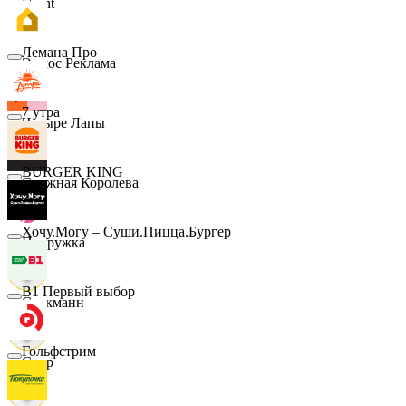
Urent
Лемана Про
Эдмос Реклама
7 утра
Четыре Лапы
BURGER KING
Снежная Королева
Хочу.Могу – Суши.Пицца.Бургер
Подружка
B1 Первый выбор
Стокманн
Гольфстрим
Cпар