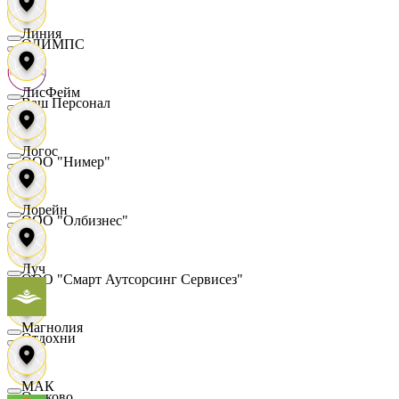
Линия
ОЛИМПС
ЛисФейм
Ваш Персонал
Логос
ООО "Нимер"
Лорейн
ООО "Олбизнес"
Луч
ООО "Смарт Аутсорсинг Сервисез"
Магнолия
Отдохни
МАК
Очаково