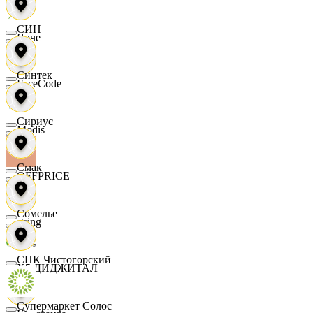
СИН
Ярче
Синтек
FaceCode
Сириус
Modis
Смак
OFFPRICE
Сомелье
string
СПК Чистогорский
X5 ДИДЖИТАЛ
Супермаркет Солос