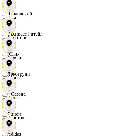
Чкаловский
Zara
Экспресс Ритейл
Агроторг
Юлия
Амвэй
Яркогрупп
Аникс
4 Сезона
Билла
7 дней
Бристоль
Adidas