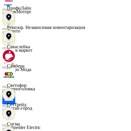
ПрофиЛайн
ТракМоторс
Ревизор. Независимая инвентаризация
Фрито
Саваслейка
Хоум маркет
Самбери
Цетро Мода
Светофор
Черноголовка
СетТрейд
Читай-город
Сигма
Schneider Electric