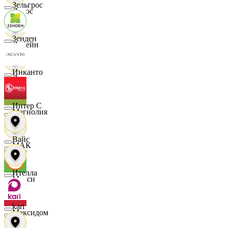
Зельгрос
Логос
Зенден
Лорейн
Инканто
Луч
Интер С
Магнолия
Вайс
МАК
Ителла
Макси
kari
Максидом