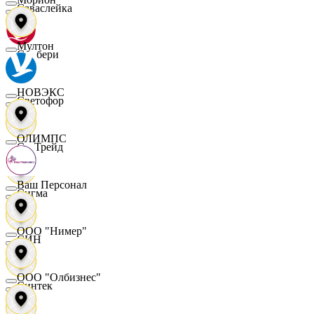
Саваслейка
Мултон
Самбери
НОВЭКС
Светофор
ОЛИМПС
СетТрейд
Ваш Персонал
Сигма
ООО "Нимер"
СИН
ООО "Олбизнес"
Синтек