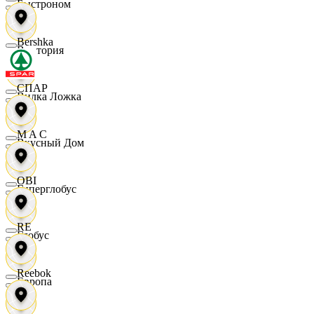
Быстроном
Bershka
Виктория
СПАР
Вилка Ложка
M A C
Вкусный Дом
OBI
Гиперглобус
RE
Глобус
Reebok
Европа